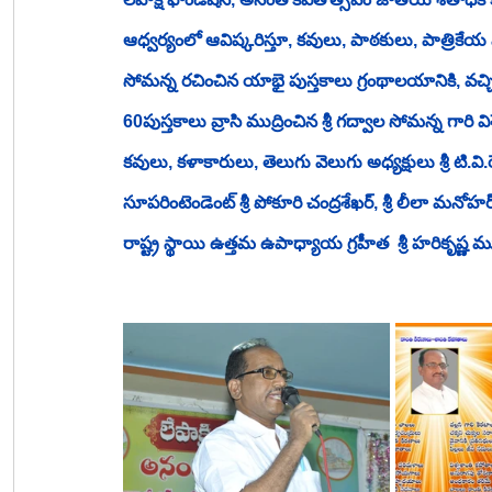
ఆధ్వర్యంలో ఆవిష్కరిస్తూ, కవులు, పాఠకులు, పాత్రిక
సోమన్న రచించిన 
యాభై
 పుస్తకాలు గ్రంథాలయానికి, వ
60పుస్తకాలు వ్రాసి ముద్రించిన శ్రీ గద్వాల సోమన్న గారి 
కవులు, కళాకారులు, తెలుగు వెలుగు అధ్యక్షులు శ్రీ టి.వి.
సూపరింటెండెంట్ శ్రీ పోకూరి చంద్రశేఖర్, శ్రీ లీలా మనోహర్, 
రాష్ట్ర స్థాయి ఉత్తమ ఉపాధ్యాయ గ్రహీత  శ్రీ హరికృష్ణ మ