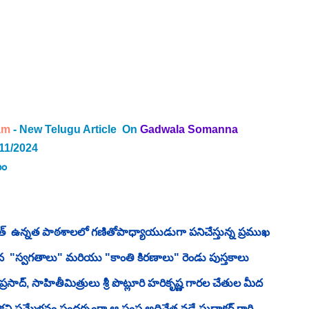
am
- New Telugu Article  On 
Gadwala Somanna
11/2024
సం
త్  ఉన్నత పాఠశాలలో గణితోపాధ్యాయుడుగా పనిచేస్తున్న ప్రముఖ 
న  "స్వగతాలు" మరియు "కాంతి కిరణాలు" రెండు పుస్తకాలు 
్రసాద్, సాహితీమిత్రులు శ్రీ పొట్లూరి హరికృష్ణ గారల చేతుల మీద 
వి సమ్మేళనం సందర్భంగా,ఆ సంస్థ అధినేత వడ్డే సుధాకర్ గారి 