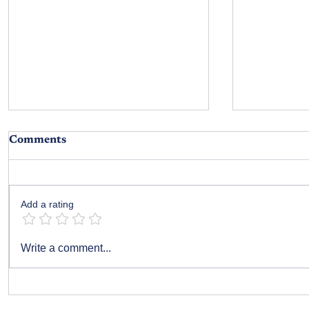
Comments
తూర్పు రేఖ
Add a rating
విధి ఆడిన వింత నాటకం - పార్ట్ 15
Write a comment...