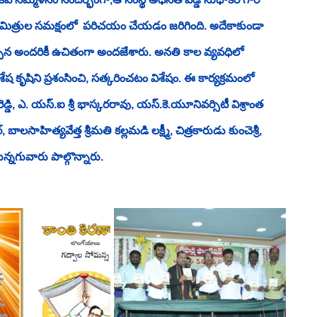
ేయ మిత్రుల సమక్షంలో  పరిచయం చేయడం జరిగింది. అదేకాకుండా 
చ్చిన అందరికీ ఉచితంగా అందజేశారు. అనతి కాల వ్యవధిలో 
విశేష కృషిని ప్రశంసించి, సత్కరించటం విశేషం. ఈ కార్యక్రమంలో  
రెడ్డి, ఎ. యస్.ఐ శ్రీ భాస్కరరావు, యస్.కె.యూనివర్సిటీ విశ్రాంత 
బాలసాహిత్యవేత్త శ్రీమతి కల్లమడి లక్ష్మీ, చిత్రకారుడు కుంచెశ్రీ, 
ున్నగువారు పాల్గొన్నారు.