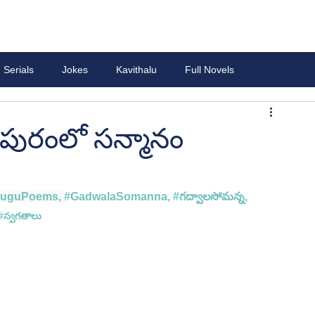
Serials
Jokes
Kavithalu
Full Novels
పురంలో సన్మానం
luguPoems
, 
#GadwalaSomanna
, 
#గద
్వాలసోమన్న, 
#
స్వగతాలు