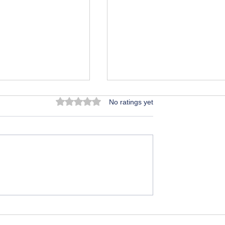
Rated 0 out of 5 stars.
No ratings yet
దాగని నేరం
లు