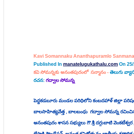
Kavi Somannaku Ananthapuramlo Sanman
Published In
manatelugukathalu.com
On 25/
కవి సోమన్నకు అనంతపురంలో  సన్మానం - 
తెలుగు 
వ్యా
రచన: 
గద్వాల సోమన్న
పెద్దకడబూరు మండల పరిధిలోని కంబదహాళ్ జిల్లా పరిష
బాలసాహిత్యవేత్త , బాలబంధు  గద్వాల సోమన్న రచించి
అనంతపురం శాసన సభ్యులు గౌ.శ్రీ దగ్గుబాటి వెంకటేశ్వర ప
లేపాక్షి ఫౌండేషన్, అనంత కవితోత్సవం జాతీయ శతాధిక క