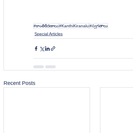
#కాంతికిరణాలు
#KanthiKiranalu
#స్వగతాలు
Special Articles
Recent Posts