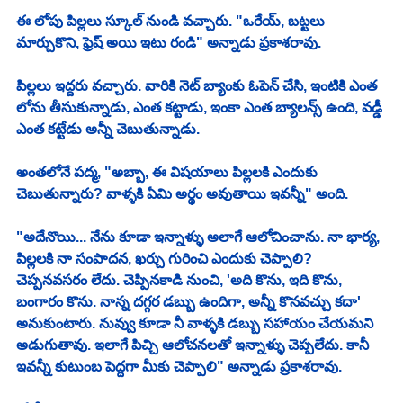
ఈ లోపు పిల్లలు స్కూల్ నుండి వచ్చారు. "ఒరేయ్, బట్టలు 
మార్చుకొని, ఫ్రెష్ అయి ఇటు రండి" అన్నాడు ప్రకాశరావు. 
పిల్లలు ఇద్దరు వచ్చారు. వారికి నెట్ బ్యాంకు ఓపెన్ చేసి, ఇంటికి ఎంత 
లోను తీసుకున్నాడు, ఎంత కట్టాడు, ఇంకా ఎంత బ్యాలన్స్ ఉంది, వడ్డీ 
ఎంత కట్టేడు అన్నీ చెబుతున్నాడు. 
అంతలోనే పద్మ, "అబ్బా, ఈ విషయాలు పిల్లలకి ఎందుకు 
చెబుతున్నారు? వాళ్ళకి ఏమి అర్థం అవుతాయి ఇవన్నీ" అంది. 
"అదేనొయి... నేను కూడా ఇన్నాళ్ళు అలాగే ఆలోచించాను. నా భార్య, 
పిల్లలకి నా సంపాదన, ఖర్చు గురించి ఎందుకు చెప్పాలి? 
చెప్పనవసరం లేదు. చెప్పినకాడి నుంచి, 'అది కొను, ఇది కొను, 
బంగారం కొను. నాన్న దగ్గర డబ్బు ఉందిగా, అన్నీ కొనవచ్చు కదా' 
అనుకుంటారు. నువ్వు కూడా నీ వాళ్ళకి డబ్బు సహాయం చేయమని 
అడుగుతావు. ఇలాగే పిచ్చి ఆలోచనలతో ఇన్నాళ్ళు చెప్పలేదు. కానీ 
ఇవన్నీ కుటుంబ పెద్దగా మీకు చెప్పాలి" అన్నాడు ప్రకాశరావు. 