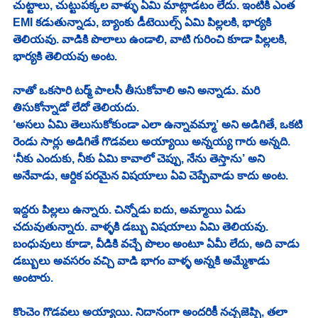
చుట్టాలు, చుట్టుపక్కల వాళ్ళు ఏమి మాట్లాడటం లేదు. ఇంటికి ఎంత 
EMI కడుతున్నాడు, బ్యాంకు డీటెయిల్స్ ఏమి పిల్లలకి, భార్యకి 
తెలియవు. వాడికి పొలాలు ఉండాలి, వాటి గురించి కూడా పిల్లలకి, 
భార్యకి తెలియవు అంట.  
నాతో ఒకసారి టర్మ్ పాలసీ తీసుకోవాలి అని అన్నాడు. మరి 
తిసుకోన్నాడో లేదో తెలియదు. 
‘అసలు ఏమి తెలుసుకోకుండా ఎలా ఉన్నావమ్మా’ అని అడిగితే, ఒకటి 
రెండు సార్లు అడిగితే గొడవలు అయ్యాయి అన్నయ్య గారు అన్నది. 
‘నీకు ఎందుకు, నీకు ఏమి కావాలో చెప్పు, నేను తెస్తాను’ అని 
అనేవాడు, ఆర్దిక పరమైన విషయాలు ఏవి చెప్పేవాడు కాదు అంట. 
ఇద్దరు పిల్లలు ఉన్నారు. చిన్నోడు ఐదు, అమ్మాయి ఏడు 
చదువుతున్నారు. వాళ్ళకి డబ్బు విషయాలు ఏమి తెలియవు. 
బంధువులు కూడా, వీడికి వచ్చే పొలం అంటూ ఏమీ లేదు, అది వాడు 
డబ్బులు అవసరం వచ్చి వాడి భాగం వాళ్ళ అన్నకి అమ్మేశాడు 
అంటారు. 
కొంచెం గొడవలు అయ్యాయి. నిదానంగా అందరికీ నచ్చజెప్పి, తలా 