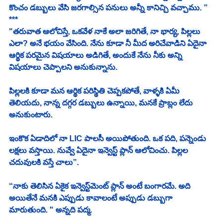
కొంచం డబ్బులు వేసి జరగాల్సిన పనులు అన్నీ కానిచ్చి వచ్చాము. ”
***
"తరువాత ఆలోచిస్తే, ఒకవేళ నాకే అలా జరిగితే, నా భార్య, పిల్లలు 
ఎలా? అనే భయం వేసింది. నేను కూడా నీ మీద అరిచేవాడిని ఏదైనా 
ఆర్థిక పరమైన విషయాలు అడిగితే, అందుకే నేను నీకు అన్ని 
విషయాలు చెప్పాలని అనుకున్నాను. 
పిల్లలకి కూడా మన ఆర్థిక పరిస్థితి చెప్పకపోతే, వాళ్ళకి ఏమీ 
తెలియదు, నాన్న దగ్గర డబ్బులు ఉన్నాయి, మనకే ప్రాబ్లం లేదు 
అనుకుంటారు. 
ఇంకొక ఏడాదిలో నా LIC పాలసీ అయిపోతుంది. ఒక పది, పన్నెండు 
లక్షలు వస్తాయి. నువ్వే ఏదైనా ఇన్వెస్ట్ ప్లాన్ ఆలోచించు. పిల్లల 
చదువులకి వస్తే చాలు”. 
“నాకు తెలిసిన ఏకైక ఇన్వెస్ట్‌మెంట్ ప్లాన్ అంటే బంగారమే. అది 
అయితేనే మనకి ఎప్పుడు కావాలంటే అప్పుడు డబ్బుగా 
మారుతుంది. " అన్నది పద్మ. 