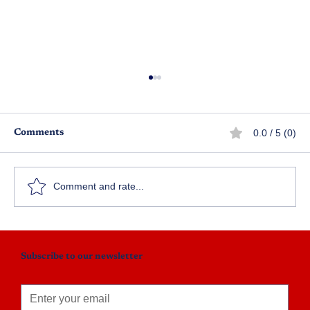
0.0 / 5 (0)
Comments
జ
ఊహించని వరం
Comment and rate...
Subscribe to our newsletter