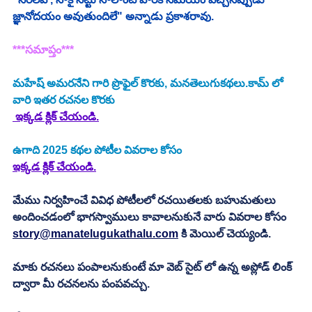
జ్ఞానోదయం అవుతుందిలే" అన్నాడు ప్రకాశరావు. 
***సమాప్తం***
మహేష్ అమరనేని
 గారి ప్రొఫైల్ కొరకు, మనతెలుగుకథలు.కామ్ లో 
వారి ఇతర రచనల కొరకు
 ఇక్కడ క్లిక్ చేయండి.
ఉగాది 2025
కథల పోటీల వివరాల కోసం
ఇక్కడ క్లిక్ చేయండి.
మేము నిర్వహించే వివిధ పోటీలలో రచయితలకు బహుమతులు 
అందించడంలో భాగస్వాములు కావాలనుకునే వారు వివరాల కోసం 
story@manatelugukathalu.com
 కి మెయిల్ చెయ్యండి.
మాకు రచనలు పంపాలనుకుంటే మా వెబ్ సైట్ లో ఉన్న అప్లోడ్ లింక్ 
ద్వారా మీ రచనలను పంపవచ్చు.