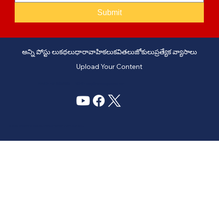
Submit
అన్ని పోస్టు లు
కథలు
ధారావాహికలు
కవితలు
జోకులు
ప్రత్యేక వ్యాసాలు
Upload Your Content
PHONE: +91 6309958851 - EMAIL:
story@manatelugukathalu.com
© 2035
Designed & Digital Marketing by Agency Conversion Guru
.