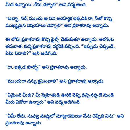
మీద ఉన్నాయి. నేను వెళ్ళాలి” అని పద్మ అంది. 
“అబ్బా, సరే, ముందు ఆ పని అయ్యాక ఇక్కడికి రా, నీతో కొన్ని 
ముఖ్యమైన విషయాలు చెప్పాలి” అని ప్రకాశరావు అన్నాడు. 
ఈ లోపు ప్రకాశరావు కొన్ని ఫైల్స్ వెతుకుతూ ఉన్నాడు. అరగంట 
తరువాత, పద్మ ప్రకాశరావు దగ్గరికి వచ్చింది. “ఇప్పుడు చెప్పండి, 
ఏమి వినాలి?” అని అడిగింది. 
“రా, ఇక్కడ కూర్చో” అని ప్రకాశరావు అన్నాడు. 
“ముందుగా నన్ను క్షమించాలి” అని ప్రకాశరావు అన్నాడు. 
“ఏమైంది మీకు? మీ స్నేహితుడి ఊరికి వెళ్ళి వచ్చినప్పటి నుండి 
మీరు ఏదోలా ఉన్నారు” అని పద్మ అడిగింది. 
“ఏమీ లేదు, నువ్వు మధ్యలో మాట్లాడకుండా నేను చెప్పేది విను” అని 
ప్రకాశరావు అన్నాడు. 