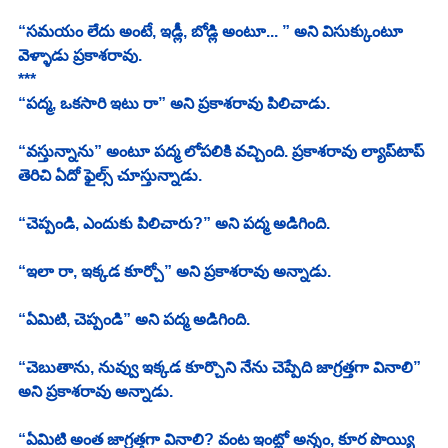
“సమయం లేదు అంటే, ఇడ్లీ, బోడ్లి అంటూ... ” అని విసుక్కుంటూ 
వెళ్ళాడు ప్రకాశరావు. 
***
“పద్మ, ఒకసారి ఇటు రా” అని ప్రకాశరావు పిలిచాడు. 
“వస్తున్నాను” అంటూ పద్మ లోపలికి వచ్చింది. ప్రకాశరావు ల్యాప్‌టాప్ 
తెరిచి ఏదో ఫైల్స్ చూస్తున్నాడు. 
“చెప్పండి, ఎందుకు పిలిచారు?” అని పద్మ అడిగింది. 
“ఇలా రా, ఇక్కడ కూర్చో” అని ప్రకాశరావు అన్నాడు. 
“ఏమిటి, చెప్పండి” అని పద్మ అడిగింది. 
“చెబుతాను, నువ్వు ఇక్కడ కూర్చొని నేను చెప్పేది జాగ్రత్తగా వినాలి” 
అని ప్రకాశరావు అన్నాడు. 
“ఏమిటి అంత జాగ్రత్తగా వినాలి? వంట ఇంట్లో అన్నం, కూర పొయ్యి 