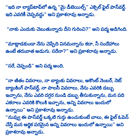
“ఇది నా ల్యాప్‌టాప్‌లో ఉన్న “మై డీటెయిల్స్” ఎక్సెల్ ఫైల్ పాస్‌వర్డ్. 
ఇది ఎవరికీ చెప్పవద్దు” అని ప్రకాశరావు అన్నాడు.
 “నాకు ఎందుకు చెబుతున్నారు దీని గురించి?” అని పద్మ అడిగింది. 
“మాట్లాడకుండా నేను చెప్పేది వినమన్నాను కదా, నీ సందేహాలు 
ఉంటే తరువాత అడుగు. సరేనా?” అని ప్రకాశరావు అన్నాడు. 
“సరే, చెప్పండి” అని పద్మ అంది. 
“నా జీతం వివరాలు, నా బ్యాంకు వివరాలు, అకౌంట్ నెంబర్, నెట్ 
బ్యాంకింగ్ పాస్‌వర్డ్, నా పాలసీ వివరాలు, నేను ఎవరికి డబ్బు 
ఇచ్చాను, నేను ఎవరి దగ్గర నుండి డబ్బు తీసుకున్నాను, మన పది 
ఎకరాలు ఎవరికి కౌలుకి ఇచ్చాను, అన్ని వివరాలు ఇందులో 
ఉన్నాయి” అని ప్రకాశరావు అన్నాడు. 
“నువ్వు ఈ పాస్‌వర్డ్ ఒక్కటి గుర్తు ఉంచుకుంటే చాలు, ఈ ఫైల్ ఓపెన్ 
చేస్తే మన ఆర్థిక పరమైన అన్ని వివరాలు ఇందులో ఉన్నాయి” అని 
ప్రకాశరావు అన్నాడు. 