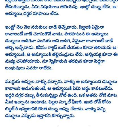
తీసుకున్నాడు, ఏమి విషయాలు తెలియవు. ఇంట్లో డబ్బు లేదు, ఆ 
అమ్మాయి దగ్గర రూపాయి లేదు. 
ఇంట్లో నెల నెల సరుకులు వాడే తెచ్చేవాడు. పిల్లలకి ఏమైనా 
కావాలంటే వాడే చూసుకొనే వాడు. పొరపాటున ఈ అమ్మాయి 
డబ్బులు అడిగినా ఎందుకు అని అడిగి, ఏమైనా కావాలంటే వాడే 
తెచ్చి ఇచ్చేవాడు. కనీసం గ్యాస్ బుక్ చేయటం కూడా తెలియదు ఆ 
అమ్మాయికి. ఆ అమ్మాయికి తల్లిదండ్రులు లేరు. అన్నయ్య కూడా ఈ 
మధ్య చనిపోయాడు. మా స్నేహితుడి తరపున కూడా పెద్దగా 
బంధువులు ఎవరూ రాలేదు. 
ముగ్గురు అప్పుల వాళ్ళు వచ్చారు. వాళ్ళు ఆ అమ్మాయిని డబ్బులు 
కావాలని అడుగుతుంటే, ఆ అమ్మాయికి ఏమి అర్థం కావటంలేదు. 
ఇద్దరి దగ్గర డబ్బు తీసుకున్నట్టు నోట్ ఉంది. ఒక అతను నోటి మాట 
మీద ఇచ్చాను అంటాడు. పిల్లల స్కూల్ ఫీజుకి, ఇంటి లోన్ కోసం 
బిల్డర్ కి ఇవ్వటానికి కొంత డబ్బు అప్పు చేశాడు. వాళ్ళు వచ్చి 
డబ్బులు ఎప్పుడు ఇస్తారని కూర్చున్నారు. 