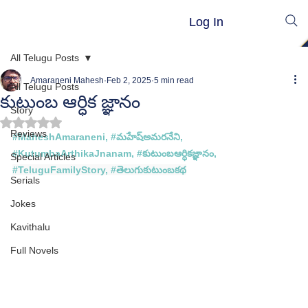
Log In
All Telugu Posts
Amaraneni Mahesh
Feb 2, 2025
5 min read
All Telugu Posts
కుటుంబ ఆర్ధిక జ్ఞానం
Story
Rated NaN out of 5 stars.
Reviews
#
MaheshAmaraneni
, #
మహేష్అమరనేని
, 
#
KutumbaArthikaJnanam
, #
కుటుంబఆర్ధికజ్ఞానం, 
Special Articles
#TeluguFamilyStory
, 
#త
ెలుగుకుటుంబకథ
Serials
Jokes
Kavithalu
Full Novels