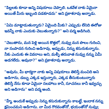
“పిల్లలకు కూడా అన్ని విషయాలు చెప్పాలి. ఒకవేళ నాకు ఏమైనా 
అయితే మీరు ఇబ్బంది పడకూడదు” అని ప్రకాశరావు అన్నాడు. 
“ఏమి మాట్లాడుతున్నారు? ఏమైంది మీకు? ఎప్పుడు లేనిది ఈరోజు 
ఇవన్నీ నాకు ఎందుకు చెబుతున్నారు?” అని పద్మ అడిగింది. 
“చెబుతాను, మన పెళ్లి అయిన కొత్తలో, నువ్వు మన పొలం గురించి, 
నా సంపాదన గురించి అడిగావు, అప్పుడు, నిన్ను కసురుకున్నాను. 
నీకు ఎందుకు ఈ వివరాలు అని, మళ్ళీ తరువాత నువ్వు నన్ను ఏమీ 
అడగలేదు. అవునా?” అని ప్రకాశరావు అన్నాడు. 
“అవును, మీ భార్యగా నాకు అన్ని విషయాలు తెలిస్తే మంచిది అని 
అడిగాను, డబ్బు ఎక్కడ ఇస్తున్నారు, ఎక్కడ తీసుకుంటున్నారు 
తెలిస్తే నేను కూడా ఏమైనా సలహాలు కానీ, సూచనలు కానీ ఇవ్వచ్చు 
అని అడిగాను” అని పద్మ అంది. 
“హ్మ్, అందుకే అప్పుడు నిన్ను కసురుకున్నాను కాబట్టే, ఇందాక నన్ను 
క్షమించమని అడిగాను. నా మీద గౌరవంతోనో, భయంతోనో నువ్వు 