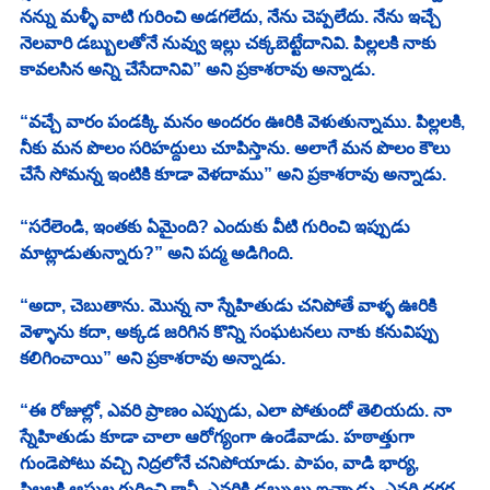
నన్ను మళ్ళీ వాటి గురించి అడగలేదు, నేను చెప్పలేదు. నేను ఇచ్చే 
నెలవారి డబ్బులతోనే నువ్వు ఇల్లు చక్కబెట్టేదానివి. పిల్లలకి నాకు 
కావలసిన అన్ని చేసేదానివి” అని ప్రకాశరావు అన్నాడు. 
“వచ్చే వారం పండక్కి మనం అందరం ఊరికి వెళుతున్నాము. పిల్లలకి, 
నీకు మన పొలం సరిహద్దులు చూపిస్తాను. అలాగే మన పొలం కౌలు 
చేసే సోమన్న ఇంటికి కూడా వెళదాము” అని ప్రకాశరావు అన్నాడు. 
“సరేలెండి, ఇంతకు ఏమైంది? ఎందుకు వీటి గురించి ఇప్పుడు 
మాట్లాడుతున్నారు?” అని పద్మ అడిగింది. 
“అదా, చెబుతాను. మొన్న నా స్నేహితుడు చనిపోతే వాళ్ళ ఊరికి 
వెళ్ళాను కదా, అక్కడ జరిగిన కొన్ని సంఘటనలు నాకు కనువిప్పు 
కలిగించాయి” అని ప్రకాశరావు అన్నాడు. 
“ఈ రోజుల్లో, ఎవరి ప్రాణం ఎప్పుడు, ఎలా పోతుందో తెలియదు. నా 
స్నేహితుడు కూడా చాలా ఆరోగ్యంగా ఉండేవాడు. హఠాత్తుగా 
గుండెపోటు వచ్చి నిద్రలోనే చనిపోయాడు. పాపం, వాడి భార్య, 
పిల్లలకి ఆస్తుల గురించి కానీ, ఎవరికి డబ్బులు ఇచ్చాడు, ఎవరి దగ్గర 