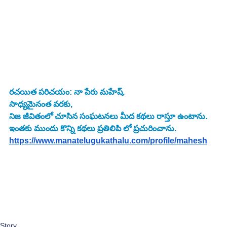
రచయిత పరిచయం: నా పేరు మహేష్. 
సాధ్యమైనంత వరకు, 
నిజ జీవితంలో చూసిన సంఘటనలు మీద కథలు రాస్తూ ఉంటాను. 
ఇంతకు ముందు కొన్ని కథలు ప్రతిలిపి లో ప్రచురించాను.
https://www.manatelugukathalu.com/profile/mahesh
Story