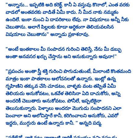
"అన్నాను... ఇప్పటికి అది కరెక్ట్. కానీ ఏ వస్తువు కొనాలో, ఎంత వరకు 
వాడలో అంతవరకు వాడితే ఏమీ కాదు. నీ మీద నాకు నమ్మకం 
ఉందిలే. ఇంకా నుంచి ఏ దాపరికాలు లేవు. నా విషయాలు అన్నీ నీకు 
చెబుతాను. అలాగే పిల్లలకు కూడా ఆర్దికంగా తెలియవలసిన 
విషయాలు చెబుతాను" అన్నాడు ప్రకాశరావు. 
"అంటే ఇంతకాలం మీ సంపాదన గురించి తెలిస్తే, నేను మీ డబ్బు 
అంతా అనవసర ఖర్చు చేస్తాను అని అనుకున్నారు అవునా!”
"ప్రపంచం అంతా స్త్రీ శక్తి గురించి పొగుడుతుంటే, మీలాంటి కొంతమంది 
మాత్రం ఇంకా పాతకాలం ఆలోచనలతో ఉన్నారు. ఇంట్లో ఉన్న 
గృహిణిని తక్కువ చేసి చూడటం, వాళ్ళకు వంట తప్పితే ఏమీ 
తెలియదు అనుకోవటం, ఒకవేళ తెలిసినా ఏది దాచుకోరు, అన్ని 
అందరికీ చెబుతారు అనుకోవటం. పోనీలే, ఇప్పటికైనా 
తెలుసుకున్నారు. పెళ్ళాలు అందరూ మొగుడు సంపాదనని ఎలా 
పెంచాలా అని ఆలోచిస్తారే కానీ, కరిగించాలని అనుకోరు, ఎవరో 
ఇద్దరు, ముగ్గురు ఉంటే ఉన్నారు కానీ. ” అన్నది పద్మ. 
“సరేలేవో, నాకై నట్టు నాలాంటి వారికీ సమయం వచ్చినప్పుడు 