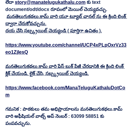
లేదా 
story@manatelugukathalu.com
 కు text 
document/odt/docx రూపంలో మెయిల్ చెయ్యవచ్చు.
మనతెలుగుకథలు.కామ్ వారి యూ ట్యూబ్ ఛానల్ ను ఈ క్రింది లింక్ 
ద్వారా చేరుకోవచ్చును.
దయ చేసి సబ్స్క్రయిబ్ చెయ్యండి ( పూర్తిగా ఉచితం ).
https://www.youtube.com/channel/UCP4xPLpOxrVz33
eo1ZjlesQ
మనతెలుగుకథలు.కామ్ వారి ఫేస్ బుక్ పేజీ చేరడానికి ఈ క్రింది లింక్ 
క్లిక్ చేయండి. లైక్ చేసి, సబ్స్క్రయిబ్ చెయ్యండి.
https://www.facebook.com/ManaTeluguKathaluDotCo
m
గమనిక : పాఠకులు తమ అభిప్రాయాలను మనతెలుగుకథలు.కామ్ 
వారి అఫీషియల్ వాట్స్ అప్ నెంబర్ : 63099 58851 కు 
పంపవచ్చును.