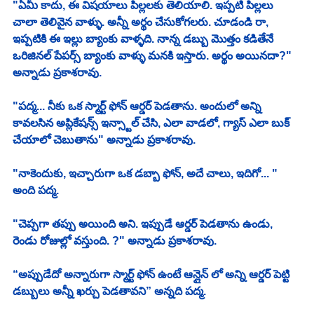
"ఏమీ కాదు, ఈ విషయాలు పిల్లలకు తెలియాలి. ఇప్పటి పిల్లలు 
చాలా తెలివైన వాళ్ళు. అన్నీ అర్థం చేసుకోగలరు. చూడండి రా, 
ఇప్పటికి ఈ ఇల్లు బ్యాంకు వాళ్ళది. నాన్న డబ్బు మొత్తం కడితేనే 
ఒరిజినల్ పేపర్స్ బ్యాంకు వాళ్ళు మనకి ఇస్తారు. అర్థం అయినదా?" 
అన్నాడు ప్రకాశరావు. 
"పద్మ... నీకు ఒక స్మార్ట్ ఫోన్ ఆర్డర్ పెడతాను. అందులో అన్ని 
కావలసిన అప్లికేషన్స్ ఇన్స్టాల్ చేసి, ఎలా వాడలో, గ్యాస్ ఎలా బుక్ 
చేయాలో చెబుతాను" అన్నాడు ప్రకాశరావు. 
"నాకెందుకు, ఇచ్చారుగా ఒక డబ్బా ఫోన్, అదే చాలు, ఇదిగో... " 
అంది పద్మ. 
"చెప్పగా తప్పు అయింది అని. ఇప్పుడే ఆర్డర్ పెడతాను ఉండు, 
రెండు రోజుల్లో వస్తుంది. ?" అన్నాడు ప్రకాశరావు. 
“అప్పుడేదో అన్నారుగా స్మార్ట్ ఫోన్ ఉంటే ఆన్లైన్ లో అన్ని ఆర్డర్ పెట్టి 
డబ్బులు అన్నీ ఖర్చు పెడతావని” అన్నది పద్మ. 