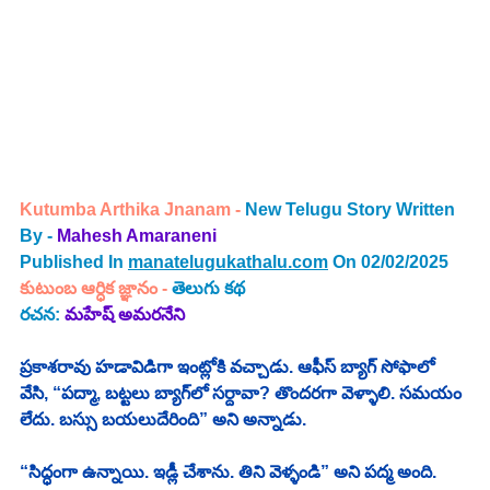
Kutumba Arthika Jnanam - 
New Telugu Story Written 
By - 
Mahesh Amaraneni
Published In 
manatelugukathalu.com
 On 02/02/2025
కుటుంబ ఆర్ధిక జ్ఞానం - 
తెలుగు కథ 
రచన: 
మహేష్ అమరనేని
ప్రకాశరావు హడావిడిగా ఇంట్లోకి వచ్చాడు. ఆఫీస్ బ్యాగ్ సోఫాలో 
వేసి, “పద్మా, బట్టలు బ్యాగ్‌లో సర్దావా? తొందరగా వెళ్ళాలి. సమయం 
లేదు. బస్సు బయలుదేరింది” అని అన్నాడు. 
“సిద్ధంగా ఉన్నాయి. ఇడ్లీ చేశాను. తిని వెళ్ళండి” అని పద్మ అంది. 