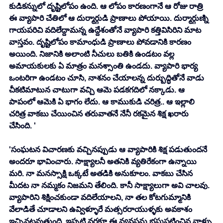
కుడికన్నులో దృష్టిలోపం ఉంది. ఆ లోపం కారణంగానే ఆ రోజు రాత్రి 
ఈ వ్యాపారి చేతిలో ఆ దుర్మార్గుడి ప్రాణాలు పోయాయి. దుర్మార్గుణ్ని 
గాయపరిచి వదిలేద్దామన్న ఉద్దేశంతోనే వ్యాపారి కత్తివిసిరిని మాట 
వాస్తవం. దృష్టిలోపం కామాంధుడి ప్రాణాలు పోవడానికి కారణం 
అయింది. నిజానికి అలాంటి నీచులు బతికి ఉండటం వల్ల 
అమాయకులకు ఏ మాత్రం మనశ్సాంతి ఉండదు. వ్యాపారి భార్య 
ఒంటరిగా ఉండటం చూసి, నాశనం చేయాలన్న దుర్బుద్ధితోనే వాడు 
చీకటిమాటున చాటుగా వచ్చి ఆమె పడకగదిలో నక్కాడు. ఆ 
పాపంలో ఆమెకి ఏ భాగం లేదు. ఆ కాముకుడి చరిత్ర.. ఆ ఇల్లాలి 
చరిత్ర వాకబు చేయించిన తరువాతనే నేనీ రకమైన శిక్ష ఖరారు 
చేసింది. '
'సంఘటన విచారణకు వచ్చినప్పుడు ఆ వ్యాపారికి శిక్ష పడుతుందనే 
అందరూ భావించారు. సాక్ష్యాలనీ అతనికి వ్యతిరేకంగా ఉన్నాయి 
మరి. నా మనస్సాక్షి ఒక్కటే అతడికి అనుకూలం. వాకబు చేసిన 
మీదట నా నమ్మకం నిజమని తేలింది. కానీ సాక్ష్యాలుగా అవి చాలవు. 
వ్యాపారిని శిక్షించకుండా వదిలేయాలని, నా తల కోటగుమ్మానికి 
వేలాడితే చూడాలని ఉవ్విళ్ళూరే మత్సరరాయుళ్ళకు అవకాశం 
ఇచ్చినట్లవుతుంది. ఇప్పటి వరకూ ఈ వ్యవస్థను భ్రష్టుపట్టించిన వాళ్ళు 