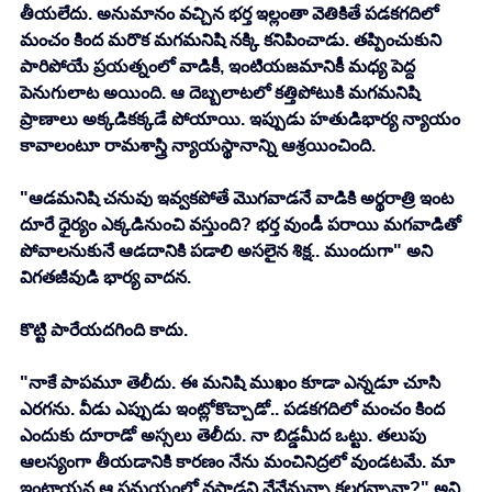
తీయలేదు. అనుమానం వచ్చిన భర్త ఇల్లంతా వెతికితే పడకగదిలో 
మంచం కింద మరొక మగమనిషి నక్కి కనిపించాడు. తప్పించుకుని 
పారిపోయే ప్రయత్నంలో వాడికీ, ఇంటియజమానికీ మధ్య పెద్ద 
పెనుగులాట అయింది. ఆ దెబ్బలాటలో కత్తిపోటుకి మగమనిషి 
ప్రాణాలు అక్కడికక్కడే పోయాయి. ఇప్పుడు హతుడిభార్య న్యాయం 
కావాలంటూ రామశాస్త్రి న్యాయస్థానాన్ని ఆశ్రయించింది. 
"ఆడమనిషి చనువు ఇవ్వకపోతే మొగవాడనే వాడికి అర్థరాత్రి ఇంట 
దూరే ధైర్యం ఎక్కడినుంచి వస్తుంది? భర్త వుండీ పరాయి మగవాడితో 
పోవాలనుకునే ఆడదానికి పడాలి అసలైన శిక్ష.. ముందుగా" అని 
విగతజీవుడి భార్య వాదన.
కొట్టి పారేయదగింది కాదు. 
"నాకే పాపమూ తెలీదు. ఈ మనిషి ముఖం కూడా ఎన్నడూ చూసి 
ఎరగను. వీడు ఎప్పుడు ఇంట్లోకొచ్చాడో.. పడకగదిలో మంచం కింద 
ఎందుకు దూరాడో అస్సలు తెలీదు. నా బిడ్డమీద ఒట్టు. తలుపు 
ఆలస్యంగా తీయడానికి కారణం నేను మంచినిద్రలో వుండటమే. మా 
ఇంటాయన ఆ సమయంలో వస్తాడని నేనేమన్నా కలగన్నానా?" అని 