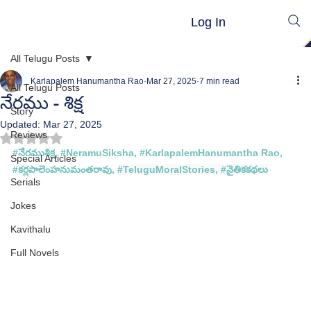
Log In
All Telugu Posts
Karlapalem Hanumantha Rao
Mar 27, 2025
7 min read
All Telugu Posts
నేరము - శిక్ష
Story
Updated:
Mar 27, 2025
Reviews
Rated NaN out of 5 stars.
#
నేరముశిక్ష
, #
NeramuSiksha
, #
KarlapalemHanumantha Rao
, 
Special Articles
#
కర్లపాలెంహనుమంతరావు, 
#TeluguMoralStories
, 
#న
ైతికకథలు
Serials
Jokes
Kavithalu
Full Novels