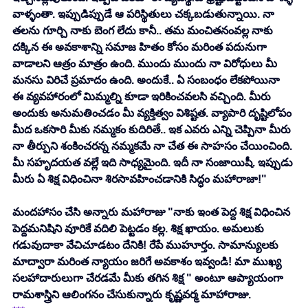
వాళ్ళంతా. ఇప్పుడిప్పుడే ఆ పరిస్థితులు చక్కబడుతున్నాయి. నా 
తలను గూర్చి నాకు బెంగ లేదు కానీ.. తమ మంచితనంవల్ల నాకు 
దక్కిన ఈ అవకాశాన్ని సమాజ హితం కోసం మరింత పదునుగా 
వాడాలని ఆత్రం మాత్రం ఉంది. ముందు ముందు నా విరోధులు మీ 
మనసు విరిచే ప్రమాదం ఉంది. అందుకే.. ఏ సంబంధం లేకపోయినా 
ఈ వ్యవహారంలో మిమ్మల్ని కూడా ఇరికించవలసి వచ్చింది. మీరు 
అందుకు అనుమతించడం మీ వ్యక్తిత్వం విశిష్టత. వ్యాపారి దృష్టిలోపం 
మీద ఒకసారి మీకు నమ్మకం కుదిరితే.. ఇక ఎవరు ఎన్ని చెప్పినా మీరు 
నా తీర్పుని శంకించరన్న నమ్మకమే నా చేత ఈ సాహసం చేయించింది. 
మీ సహృదయత వల్లే ఇది సాధ్యమైంది. ఇదీ నా సంజాయిషీ. ఇప్పుడు 
మీరు ఏ శిక్ష విధించినా శిరసావహించడానికి సిద్ధం మహారాజా!"
మందహాసం చేసి అన్నారు మహారాజు "నాకు ఇంత పెద్ద శిక్ష విధించిన 
పెద్దమనిషిని వూరికే వదిలి పెట్టడం కల్ల. శిక్ష ఖాయం. అమలుకు 
గడువుదాకా వేచిచూడటం దేనికి! రేపే ముహూర్తం. సామాన్యులకు 
మాద్వారా మరింత న్యాయం జరిగే అవకాశం ఇవ్వండి! మా ముఖ్య 
సలహాదారులుగా చేరడమే మీకు తగిన శిక్ష " అంటూ ఆప్యాయంగా 
రామశాస్త్రిని ఆలింగనం చేసుకున్నారు కృష్ణవర్మ మాహారాజు. 