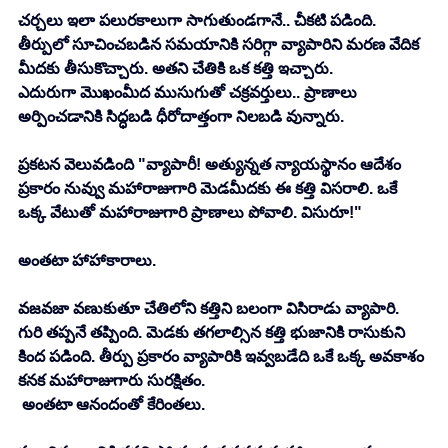
చర్చలు ఇలా పలురకాలుగా సాగుతుండగానే.. చీకటి పడింది. 
తీర్పులో సూచించబడిన సమయానికి సరిగ్గా వ్యాపారిని మరణ వేదిక 
మీదకు తీసుకొచ్చారు. అతని చేతికి ఒక కత్తి ఇచ్చారు. 
ఎదురుగా మొఖంమీద ముసుగుతో చక్రవర్తులు.. ప్రాణాలు 
అర్పించడానికి సిద్ధబడి ధీరోదాత్తంగా నిలబడి వున్నారు. 
ప్రకటన వెలువడింది "వ్యాపారీ! అత్యున్నత న్యాయస్థానం ఆదేశం 
ప్రకారం నువ్వు మహారాజుగారి మెడమీదకు ఈ కత్తి విసరాలి. ఒకే 
ఒక్క వేటుతో మహారాజుగారి ప్రాణాలు పోవాలి. విసురూ!"
అంతటా హాహాకారాలు. 
వజవజా వణుకుతూ చేతిలోని కత్తిని బలంగా విసిరాడు వ్యాపారి. 
గురి తప్పనే తప్పింది. మెడకు తగలాల్సిన కత్తి భుజానికి రాసుకుని 
కింద పడింది. తీర్పు ప్రకారం వ్యాపారికి ఇవ్వబడేది ఒకే ఒక్క అవకాశం 
కనక మహారాజుగారు సురక్షితం. 
 అంతటా ఆనందంతో కేరింతలు. 