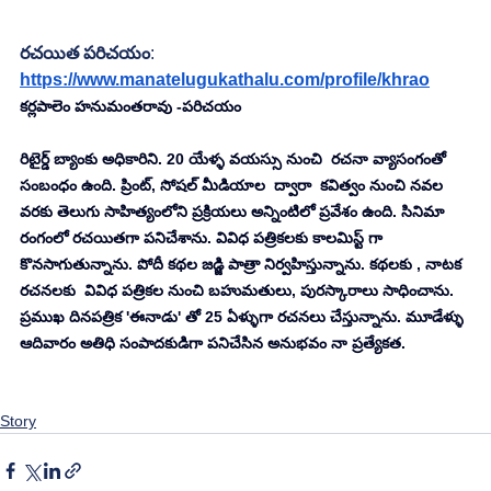
రచయిత పరిచయం
: 
https://www.manatelugukathalu.com/profile/khrao
కర్లపాలెం హనుమంతరావు -పరిచయం 
రిటైర్డ్ బ్యాంకు అధికారిని. 20 యేళ్ళ వయస్సు నుంచి  రచనా వ్యాసంగంతో 
సంబంధం ఉంది. ప్రింట్, సోషల్ మీడియాల  ద్వారా  కవిత్వం నుంచి నవల 
వరకు తెలుగు సాహిత్యంలోని ప్రక్రియలు అన్నింటిలో ప్రవేశం ఉంది. సినిమా 
రంగంలో రచయితగా పనిచేశాను. వివిధ పత్రికలకు కాలమిస్ట్ గా 
కొనసాగుతున్నాను. పోదీ కథల జడ్జి పాత్రా నిర్వహిస్తున్నాను. కథలకు , నాటక 
రచనలకు  వివిధ పత్రికల నుంచి బహుమతులు, పురస్కారాలు సాధించాను. 
ప్రముఖ దినపత్రిక 'ఈనాడు' తో 25 ఏళ్ళుగా రచనలు చేస్తున్నాను. మూడేళ్ళు 
ఆదివారం అతిధి సంపాదకుడిగా పనిచేసిన అనుభవం నా ప్రత్యేకత.
Story