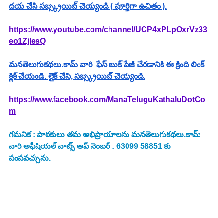
దయ చేసి సబ్స్క్రయిబ్ చెయ్యండి ( పూర్తిగా ఉచితం ).
https://www.youtube.com/channel/UCP4xPLpOxrVz33
eo1ZjlesQ
మనతెలుగుకథలు.కామ్ వారి  ఫేస్ బుక్ పేజీ చేరడానికి ఈ క్రింది లింక్ 
క్లిక్ చేయండి. లైక్ చేసి, సబ్స్క్రయిబ్ చెయ్యండి.
https://www.facebook.com/ManaTeluguKathaluDotCo
m
గమనిక : పాఠకులు తమ అభిప్రాయాలను మనతెలుగుకథలు.కామ్ 
వారి అఫీషియల్ వాట్స్ అప్ నెంబర్ : 63099 58851 కు 
పంపవచ్చును.