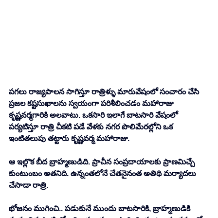
పగలు రాజ్యపాలన సాగిస్తూ రాత్రిళ్ళు మారువేషంలో సంచారం చేసి 
ప్రజల కష్టసుఖాలను స్వయంగా పరిశీలించడం మహారాజు 
కృష్ణవర్మగారికి అలవాటు. ఒకసారి ఇలాగే బాటసారి వేషంలో 
పర్యటిస్తూ రాత్రి చీకటి పడే వేళకు నగర పొలిమేరల్లోని ఒక 
ఇంటితలుపు తట్టారు కృష్ణవర్మ మహారాజు. 
ఆ ఇల్లొక బీద బ్రాహ్మణుడిది. ప్రాచీన సంప్రదాయాలకు ప్రాణమిచ్చే 
కుంటుంబం అతనిది. ఉన్నంతలోనే చేతనైనంత అతిథి మర్యాదలు 
చేసాడా రాత్రి. 
భోజనం ముగించి.. పడుకునే ముందు బాటసారికి, బ్రాహ్మణుడికి 