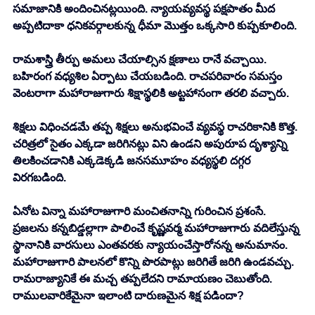
సమాజానికి అందించినట్లయింది. న్యాయవ్యవస్థ పక్షపాతం మీద 
అప్పటిదాకా ధనికవర్గాలకున్న ధీమా మొత్తం ఒక్కసారి కుప్పకూలింది. 
రామశాస్త్రి తీర్పు అమలు చేయాల్సిన క్షణాలు రానే వచ్చాయి. 
బహిరంగ వధ్యశిల ఏర్పాటు చేయబడింది. రాచపరివారం సమస్తం 
వెంటరాగా మహారాజుగారు శిక్షాస్థలికి అట్టహాసంగా తరలి వచ్చారు. 
శిక్షలు విధించడమే తప్ప శిక్షలు అనుభవించే వ్యవస్థ రాచరికానికి కొత్త. 
చరిత్రలో సైతం ఎక్కడా జరిగినట్లు విని ఉండని అపురూప దృశ్యాన్ని 
తిలకించడానికి ఎక్కడెక్కడి జనసమూహం వధ్యస్థలి దగ్గర 
విరగబడింది. 
ఏనోట విన్నా మహారాజుగారి మంచితనాన్ని గురించిన ప్రశంసే. 
ప్రజలను కన్నబిడ్డల్లాగా పాలించే కృష్ణవర్మ మహారాజుగారు వదిలేస్తున్న 
స్థానానికి వారసులు ఎంతవరకు న్యాయంచేస్తారోనన్న అనుమానం. 
మహారాజుగారి పాలనలో కొన్ని పొరపాట్లు జరిగితే జరిగి ఉండవచ్చు. 
రామరాజ్యానికే ఈ మచ్చ తప్పలేదని రామాయణం చెబుతోంది. 
రాములవారికేమైనా ఇలాంటి దారుణమైన శిక్ష పడిందా?