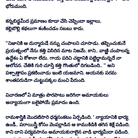
భోరుమంది. 
కన్నబిడ్డమీద ప్రమాణం కూడా చేసి చెప్పిందా ఇల్లాలు. 
కల్లిబొల్లి కథలుగా శంకించడం సబబు కాదు. 
"నిజానికి ఆ దుర్మారుడే నన్ను చంపాలని చూసాడు. తప్పించుకునే 
ప్రయత్నంలో నేను కత్తి విసిరిన మాట నిజమే. కాని.. వాణ్ణి చంపాలన్న 
ఉద్దేశం ఏ కోశానా లేదు. గాయ పరిచి చట్టానికి పట్టిద్దామన్నదే నా 
ఆలోచన. చేతికి గురి చూస్తే కత్తి గొంతులో దిగబడింది.. " అని 
పశ్చాత్తాపం ప్రకటించాడు ఇంటి యజమాని. ఆయనకు పరమ 
శాంతపరుడిగా చుట్టుపక్కల మంచి పేరుంది. 
విచారణలో ఏ మాత్రం పొరపాటు జరిగినా అమాయకులు 
అన్యాయంగా బలైపోయే ప్రమాదం ఉంది. 
రామశాస్త్రికి మొదటిసారి ధర్మసంకటం ఏర్పడింది. ' న్యాయానికి భార్య 
ఉండీ.. పరాయిస్త్రీ కోసం వెంపర్లాడిన ఆ కాముకిడికి తగిన శిక్షే పడింది. 
కాని దాని పర్యవసానం అమాయకురాలైన వాడి భార్యమీదా పడింది. 