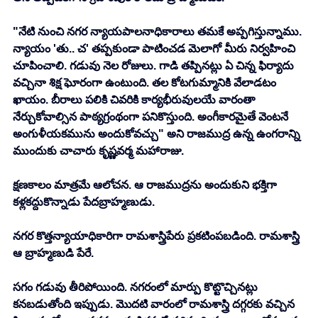
"నేటి నుంచి నగర న్యాయపాలనాధికారాలు తమకే అప్పగిస్తున్నాము. 
న్యాయం 'తు.. చ' తప్పకుండా పాటించడ మెలాగో మీరు నిర్వహించి 
చూపించాలి. గడువు నెల రోజులు. గాడి తప్పినట్లు ఏ చిన్న ఫిర్యాదు 
వచ్చినా శిక్ష ఘోరంగా ఉంటుంది. తల కోటగుమ్మానికి వేలాడటం 
ఖాయం. బీరాలు పలికి చివరికి కార్యభీరువులయే వారంతా 
నేర్చుకోవాల్సిన పాఠ్యగ్రంథంగా పనికొస్తుంది. అంగీకారమైతే వెంటనే 
అంగుళీయకమును అందుకోవచ్చు" అని రాజముద్ర ఉన్న ఉంగరాన్ని 
ముందుకు చాచారు కృష్ణవర్మ మహారాజు. 
క్షణకాలం మాత్రమే ఆలోచన. ఆ రాజముద్రను అందుకుని భక్తిగా 
కళ్లకద్దుకొన్నాడు పేదబ్రాహ్మణుడు. 
నగర కొత్తన్యాయాధికారిగా రామశాస్త్రిపేరు ప్రకటింపబడింది. రామశాస్త్రి 
ఆ బ్రాహ్మణుడి పేరే. 
సగం గడువు తీరిపోయింది. నగరంలో మార్పు కొట్టొచ్చినట్లు 
కనబడుతోంది ఇప్పుడు. మొదటి వారంలో రామశాస్త్రి దగ్గరకు వచ్చిన 