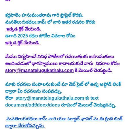
*** 
కర్లపాలెం హనుమంతరావు
 గారి ప్రొఫైల్ కొరకు, 
మనతెలుగుకథలు.కామ్ లో వారి ఇతర రచనల కొరకు
 ఇక్కడ క్లిక్ చేయండి. 
ఉగాది 2025
కథల పోటీల వివరాల కోసం
ఇక్కడ క్లిక్ చేయండి.
మేము నిర్వహించే వివిధ పోటీలలో రచయితలకు బహుమతులు 
అందించడంలో భాగస్వాములు కావాలనుకునే వారు  వివరాల కోసం 
story@manatelugukathalu.com
 కి మెయిల్ చెయ్యండి.
మాకు రచనలు పంపాలనుకుంటే మా వెబ్ సైట్ లో ఉన్న అప్లోడ్ లింక్ 
ద్వారా మీ రచనలను పంపవచ్చు.
లేదా  
story@manatelugukathalu.com
 కు text 
document/odt/docx/docs రూపంలో మెయిల్ చెయ్యవచ్చు.
మనతెలుగుకథలు.కామ్ వారి యూ ట్యూబ్ ఛానల్ ను ఈ క్రింది లింక్ 
ద్వారా చేరుకోవచ్చును.