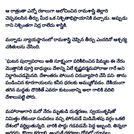
ఆ రాత్రంతా ఎన్నో రకాలుగా ఆలోచించిన రామశాస్త్రి తెల్లారి 
చెప్పవలసిన తీర్పు మీద ఒక నిశ్చితాభిప్రాయానికి వచ్చాడు. అప్పుడు 
గాని నిశ్చింతగా నిద్ర రాలేదు శాస్త్రికి. 
మర్నాడు న్యాయస్థానంలో రామశాస్త్రి చెప్పిన తీర్పు ఎందరినో ఆశ్చర్య 
చకితులను చేసింది. 
'ఘటన పుర్వాపరాలు అతి సూక్ష్మంగా పరిశీలించిన పిమ్మట ఈ నేరం 
మొత్తానికి పూర్తి బాధ్యులు దేశాన్ని ఏలే కృష్ణవర్మమహారాజు గారే అని 
నిర్ధారించడమైనది. దేశాంతరం పోయిన చిరువ్యాపారి చేసే పని- తాను 
పండించిన కూరగాయలను కనీస ధరలకు అమ్ముకోవడం. దేశీయంగా 
తగిన మద్దతు దొరికితే ఎవరూ కుటుంబాన్ని అలా గాలికి వదిలి 
దేశాలుపట్టి పోరు. 
మహారాజుగారి మరో నేరం మృతుడి దుర్మరణం. స్వయంకృషితో 
నిమిత్తం లేకుండా సంపదలు వచ్చి పోగుపడే మిడిమేళపు వర్గం ఒకటి 
దేశంలో వర్ధిల్లుతున్నది. వారికి పొద్దు గడవడమే పెద్ద ఇబ్బంది. తిన్నదా 
అరగదు. కొవ్వా కరగాలి. అందుకే రకరకాల దోవల్లో యావలు 