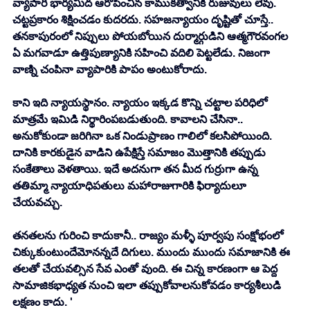
వ్యాపారి భార్యమీద ఆరోపించిన కాముకత్వానికి రుజువులు లేవు. 
చట్టప్రకారం శిక్షించడం కుదరదు. సహజన్యాయం దృష్టితో చూస్తే.. 
తనకాపురంలో నిప్పులు పోయబోయిన దుర్మార్గుడిని ఆత్మగౌరవంగల 
ఏ మగవాడూ ఉత్తిపుణ్యానికి సహించి వదిలి పెట్టలేడు. నిజంగా 
వాణ్ని చంపినా వ్యాపారికి పాపం అంటుకోరాదు. 
కాని ఇది న్యాయస్థానం. న్యాయం ఇక్కడ కొన్ని చట్టాల పరిధిలో 
మాత్రమే ఇమిడి నిర్థారింపబడుతుంది. కావాలని చేసినా.. 
అనుకోకుండా జరిగినా ఒక నిండుప్రాణం గాలిలో కలసిపోయింది. 
దానికి కారకుడైన వాడిని ఉపేక్షిస్తే సమాజం మొత్తానికి తప్పుడు 
సంకేతాలు వెళతాయి. ఇదే అదనుగా తన మీద గుర్రుగా ఉన్న 
తతిమ్మా న్యాయాధిపతులు మహారాజుగారికి ఫిర్యాదులూ 
చేయవచ్చు. 
తనతలను గురించి కాదుకానీ.. రాజ్యం మళ్ళీ పూర్వపు సంక్షోభంలో 
చిక్కుకుంటుందేమోనన్నదే దిగులు. ముందు ముందు సమాజానికి ఈ 
తలతో చేయవల్సిన సేవ ఎంతో వుంది. ఈ చిన్న కారణంగా ఆ పెద్ద 
సామాజికభాధ్యత నుంచి ఇలా తప్పుకోవాలనుకోవడం కార్యశీలుడి 
లక్షణం కాదు. '