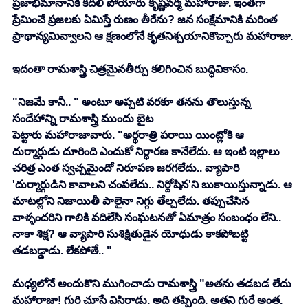
ప్రజాభిమానానికి కదలి పోయారు కృష్ణవర్మ మహారాజు. ఇంతగా 
ప్రేమించే ప్రజలకు ఏమిస్తే రుణం తీరేను? జన సంక్షేమానికి మరింత 
ప్రాథాన్యమివ్వాలని ఆ క్షణంలోనే కృతనిశ్చయానికొచ్చారు మహారాజు. 
ఇదంతా రామశాస్త్రి చిత్రమైనతీర్పు కలిగించిన బుద్ధివికాసం. 
"నిజమే కానీ.. " అంటూ అప్పటి వరకూ తనను తొలుస్తున్న 
సందేహాన్ని రామశాస్త్రి ముందు బైట 
పెట్టారు మహారాజావారు. "అర్థరాత్రి పరాయి యింట్లోకి ఆ 
దుర్మార్గుడు దూరింది ఎందుకో నిర్ధారణ కానేలేదు. ఆ ఇంటి ఇల్లాలు 
చరిత్ర ఎంత స్వచ్చమైందో నిరూపణ జరగలేదు.. వ్యాపారి 
'దుర్మార్గుడిని కావాలని చంపలేదు.. నిర్దోషిన'ని బుకాయిస్తున్నాడు. ఆ 
మాటల్లోని నిజాయితీ పాలైనా నిగ్గు తేల్చలేదు. తప్పుచేసిన 
వాళ్ళందరిని గాలికి వదిలేసి సంఘటనతో ఏమాత్రం సంబంధం లేని.. 
నాకా శిక్ష? ఆ వ్యాపారి సుశిక్షితుడైన యోధుడు కాకపోబట్టి 
తడబడ్డాడు. లేకపోతే.. "
మధ్యలోనే అందుకొని ముగించాడు రామశాస్త్రి "అతను తడబడ లేదు 
మహారాజా! గురి చూసే విసిరాడు. అది తప్పింది. అతని గురే అంత. 