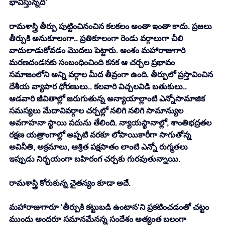
భావిస్తున్నది'
రామశాస్త్రి తీర్పు పుట్టించినంచిన కలకలం అంతా ఇంతా కాదు. ప్రజలు 
తీర్పుకి అనుకూలంగా.. ప్రతికూలంగా రెండు వర్గాలుగా చీలి 
వాదులాడుకోవడం మొదలు పెట్టారు. అంశం మహారాజుగారి 
మరణదండనకు సంబంధించింది కనక ఆ చర్చల ప్రభావం 
సమాజంలోని అన్ని వర్గాల మీద తీవ్రంగా ఉంది. తీర్పులో ప్రస్తావించిన 
దేశీయ వ్యాపార ధోరణులు.. కలవారి విచ్చలవిడి బతుకులు.. 
ఆడవారి జీవితాల్లో జరుగుతున్న అన్యాయాల్లాంటి ఎన్నోసామాజిక 
సమస్యలు మేదావివర్గాల చర్చల్లో నలిగి నలిగి సామాన్యుల 
అవగాహనా స్థాయి పదును తేలింది. న్యాయస్థానాల్లో, శాంతిభద్రతల 
రక్షణ యత్రాంగాల్లో అప్పటి వరకూ లోపాయికారీగా సాగుతోన్న 
అవినీతి, అక్రమాలు, ఆశ్రిత పక్షపాతం లాంటి ఎన్నో రుగ్మతలు 
ఇప్పుడు నిర్భయంగా బహిరంగ చర్చకు గురవుతున్నాయి. 
రామశాస్త్రి కోరుకున్న చైతన్యం కూడా అదే. 
మహారాజుగారూ 'తీర్పుకి కట్టుబడి ఉంటాన'ని ప్రకటించడంతో చట్టం 
ముందు అందరూ సమానమేనన్న సందేశం అత్యంత బలంగా 