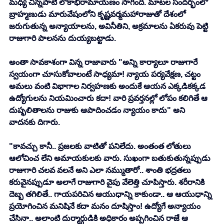
మధ్య చిన్నపాటి లోకాభిరామాయణం సాగింది. మాటల సందర్భంలో 
బ్రాహ్మణుడు మారువేషంలోని కృష్ణవర్మమహారాజుతో దేశంలో 
జరుగుతున్న అన్యాయాలను, అవినీతిని, అక్రమాలను ఏకరువు పెట్టి 
రాజుగారి పాలనను దుయ్యబట్టాడు. 
అంతా సావకాశంగా విన్న రాజావారు "అన్ని కార్యాలూ రాజుగారే 
స్వయంగా చూసుకోవాలంటే సాధ్యమా! న్యాయ పర్యవేక్షణ, చట్టం 
అమలు వంటి విభాగాల నిర్వహణకు అందుకే ఆయన ఎక్కడికక్కడ 
ఉద్యోగులను నియమించారు కదా! వారి ప్రవర్తనల్లో లోపం కలిగితే ఆ 
దుష్ఫలితాలను రాజుకు ఆపాదించడం న్యాయం కాదు" అని 
వాదనకు దిగారు. 
"కావచ్చు కానీ.. ప్రజలకు వాటితో పనిలేదు. అంతంత లోతులు 
ఆలోచించ లేని అమాయకులకు వారు. సుఖంగా బతుకుతున్నప్పుడు 
రాజుగారి చలవ వలనే అని ఎలా నమ్ముతారో.. శాంతి భద్రతలు 
కరువైనప్పుడూ అలాగే రాజుగారి వైపు వేలెత్తి చూపిస్తారు. శరీరానికి 
దెబ్బ తగిలితే.. గాయపరిచిన ఆయుధాన్ని కాకుండా.. ఆ ఆయుధాన్ని 
ప్రయోగించిన మనిషినే కదా మనం దూషిస్తాం! ఉద్యోగే అన్యాయం 
చేసినా.. అలాంటి దుర్మార్గుడికి అధికారం అప్పగించిన రాజే ఆ 