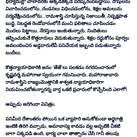
ఫిర్యాదుల్లో చాలావరకు అక్కడికక్కడే పరిష్కరింపబడ్డాయి. దోషులను 
విచారించడంలోను, దండనలు విధించడంలోను, శిక్షల అమలును 
పర్యవేక్షించడంలోను.. రామశాస్త్రి చూపిస్తున్న నిజాయితీ, నిష్పక్షపాత 
బుద్ధి, నిబద్ధత రెండోవారంలోనే మంచి ఫలితాలు చూపించడం 
మొదలు పెట్టాయి. నేరస్తులు జంకుతున్నారు. నిందితులు 
తప్పించుకునే కొత్తదారులు వెదుకుతున్నారు. శిక్షల రద్ధుకోసం పూర్వం 
అవలంబించిన అడ్దదారులేవీ పనిచేయక ఇబ్బంది పడుతున్నారు 
బందీలు. 
కొత్తన్యాయాధికారికి జనం 'జేజే'లు పలకడం నగరసంచారంలో 
కృష్ణవర్మ మహారాజు స్వయంగా గమనించారు. మహారాజావారు 
రామశాస్త్రిని రాజ్యంమొత్తానికి శాశ్వత న్యాయాధికారిగా 
నియమించబోతున్నారన్న వార్త ఒకటి ప్రచారంలో కొచ్చేసింది ఎలాగో!
అప్పుడు జరిగిందా విచిత్రం. 
పనిమీద దేశాంతరం పోయిన ఒక వ్యాపారి అనుకోకుండా అర్థరాత్రి 
ఇంటికి తిరిగి వచ్చాడు. అమావాస్య కావడం వల్ల అప్పటికి చీకటి 
బాగా చిక్కపడి ఉంది. భార్య చాలా తాత్సారం చేసి గానీ తలుపు 