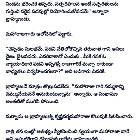
నిందను భరించక తప్పదు. సత్పరిపాలన అంటే సచ్చరితులను 
గుర్తించి సరైన పదవుల్లో నియోగించుకోవడమే" అన్నాడా 
బ్రాహ్మణుడు. 
మహారాజుగారు ఆలోచనలో పడ్డారు. 
"చెప్పడం సులభమే. పదవి చేతిలోకొచ్చిన తరువాత గాని అసలు 
నైజం బైటపడదు. ఎవరిదాకానో ఎందుకు.. మీకే గనక ఓ 
న్యాయాధికారి పదవి అప్పగిస్తే రాజుగారికే మచ్చా రాకుండా 
బాధ్యతలు నిర్వహించగలరా?" అని అడిగారు చివరికి. 
బ్రాహ్మణుడే మాత్రం తొట్రుపడలేదు. "మహారాజు గారి నమ్మకాన్ని 
వమ్ముచేయననే అనుకుంటున్నాను" అన్నాడు. ఆ సంభాషణ 
అంతటితో ముగిసి పోయింది. 
మర్నాడు ఆ బ్రాహ్మణుణ్ని కృష్ణవర్మమహారాజు కొలువుకి పిలిపించారు. 
రాత్రి తన ఇంట్లో ఆతిథ్యం స్వీకరించింది స్వయంగా మహారాజా వారే 
అని అప్పటికిగాని గ్రహింపుకి రాలేదు బ్రాహ్మణుడికి. 