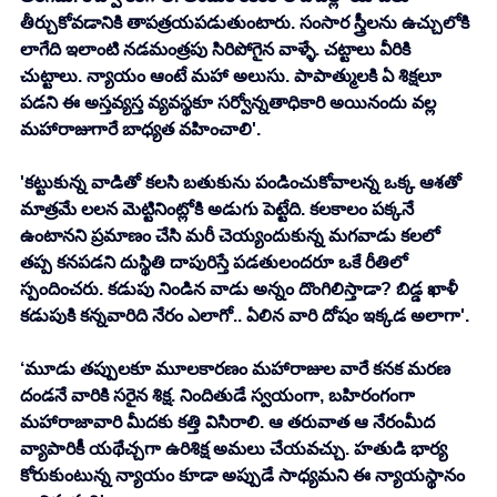
తీర్చుకోవడానికి తాపత్రయపడుతుంటారు. సంసార స్త్రీలను ఉచ్చులోకి 
లాగేది ఇలాంటి నడమంత్రపు సిరిపోగైన వాళ్ళే. చట్టాలు వీరికి 
చుట్టాలు. న్యాయం ఆంటే మహా అలుసు. పాపాత్ములకి ఏ శిక్షలూ 
పడని ఈ అస్తవ్యస్త వ్యవస్థకూ సర్వోన్నతాధికారి అయినందు వల్ల 
మహారాజుగారే బాధ్యత వహించాలి'. 
'కట్టుకున్న వాడితో కలసి బతుకును పండించుకోవాలన్న ఒక్క ఆశతో 
మాత్రమే లలన మెట్టినింట్లోకి అడుగు పెట్టేది. కలకాలం పక్కనే 
ఉంటానని ప్రమాణం చేసి మరీ చెయ్యందుకున్న మగవాడు కలలో 
తప్ప కనపడని దుస్థితి దాపురిస్తే పడతులందరూ ఒకే రీతిలో 
స్పందించరు. కడుపు నిండిన వాడు అన్నం దొంగిలిస్తాడా? బిడ్డ ఖాళీ 
కడుపుకి కన్నవారిది నేరం ఎలాగో.. ఏలిన వారి దోషం ఇక్కడ అలాగా'. 
‘మూడు తప్పులకూ మూలకారణం మహారాజుల వారే కనక మరణ 
దండనే వారికి సరైన శిక్ష. నిందితుడే స్వయంగా, బహిరంగంగా 
మహారాజావారి మీదకు కత్తి విసిరాలి. ఆ తరువాత ఆ నేరంమీద 
వ్యాపారికీ యథేచ్చగా ఉరిశిక్ష అమలు చేయవచ్చు. హతుడి భార్య 
కోరుకుంటున్న న్యాయం కూడా అప్పుడే సాధ్యమని ఈ న్యాయస్థానం 