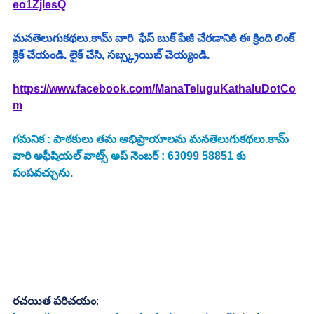
eo1ZjlesQ
మనతెలుగుకథలు.కామ్ వారి  ఫేస్ బుక్ పేజీ చేరడానికి ఈ క్రింది లింక్ 
క్లిక్ చేయండి. లైక్ చేసి, సబ్స్క్రయిబ్ చెయ్యండి.
https://www.facebook.com/ManaTeluguKathaluDotCo
m
గమనిక : పాఠకులు తమ అభిప్రాయాలను మనతెలుగుకథలు.కామ్ 
వారి అఫీషియల్ వాట్స్ అప్ నెంబర్ : 63099 58851 కు 
పంపవచ్చును.
రచయిత పరిచయం
: 