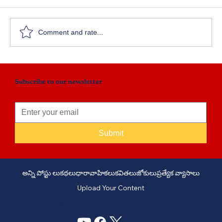
ప్రేమికుడు - పార్ట్ 24
Comment and rate...
Subscribe to our newsletter
Submit
అన్ని పోస్టు లు
కథలు
ధారావాహికలు
కవితలు
జోకులు
ప్రత్యేక వ్యాసాలు
Upload Your Content
PHONE: +91 6309958851 - EMAIL:
story@manatelugukathalu.com