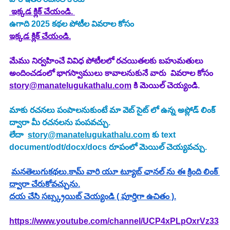
 ఇక్కడ క్లిక్ చేయండి. 
ఉగాది 2025
కథల పోటీల వివరాల కోసం
ఇక్కడ క్లిక్ చేయండి.
మేము నిర్వహించే వివిధ పోటీలలో రచయితలకు బహుమతులు 
అందించడంలో భాగస్వాములు కావాలనుకునే వారు  వివరాల కోసం 
story@manatelugukathalu.com
 కి మెయిల్ చెయ్యండి.
మాకు రచనలు పంపాలనుకుంటే మా వెబ్ సైట్ లో ఉన్న అప్లోడ్ లింక్ 
ద్వారా మీ రచనలను పంపవచ్చు.
లేదా  
story@manatelugukathalu.com
 కు text 
document/odt/docx/docs రూపంలో మెయిల్ చెయ్యవచ్చు.
మనతెలుగుకథలు.కామ్ వారి యూ ట్యూబ్ ఛానల్ ను ఈ క్రింది లింక్ 
ద్వారా చేరుకోవచ్చును.
దయ చేసి సబ్స్క్రయిబ్ చెయ్యండి ( పూర్తిగా ఉచితం ).
https://www.youtube.com/channel/UCP4xPLpOxrVz33