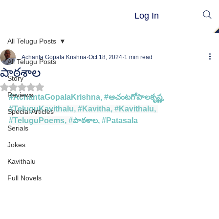
Log In
All Telugu Posts
Achanta Gopala Krishna
Oct 18, 2024
1 min read
All Telugu Posts
పాఠశాల
Story
Rated NaN out of 5 stars.
Reviews
#AchantaGopalaKrishna
, 
#ఆచ
ంటగోపాలకృష్ణ, 
#TeluguKavithalu
, 
#Kavitha
, 
#Kavithalu
, 
Special Articles
#TeluguPoems
, #
పాఠశాల, #
Patasala
Serials
Jokes
Kavithalu
Full Novels