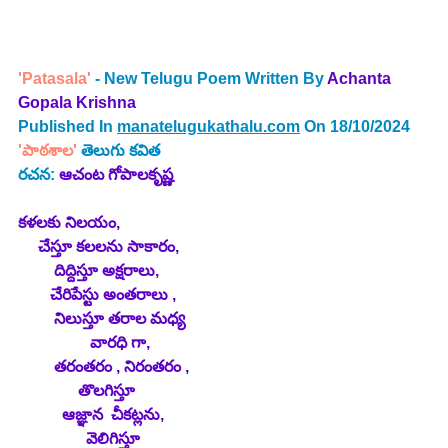
'Patasala' 
- New Telugu Poem Written By 
Achanta 
Gopala Krishna
Published In 
manatelugukathalu.com
 On 18/10/2024
'పాఠశాల' 
తెలుగు కవిత
రచన: 
ఆచంట గోపాలకృష్ణ
కళలకు నిలయం,
     చేస్తూ కలలను సాకారం,
         దిద్దిస్తూ అక్షరాలు,
        చేరిపేస్టు అంతరాలు ,
         నిలుస్తూ తరాల మధ్య 
                  వారధి గా,
         తరంతరం , నిరంతరం ,
               తొలగిస్తూ 
           ఆజ్ఞాన  చీకట్లను,
                 వెలిగిస్తూ