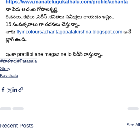
https://www.manatelugukathalu.com/profile/achanta
నా పేరు ఆచంట గోపాలకృష్ణ
రచనలు..కథలు ,సిరీస్ ,కవితలు సమీక్షలు రాయడం ఇష్టం..
15 సంవత్సరాలు గా రచనలు చేస్తున్నా..
నాకు 
flyincoloursachantagopalakrishna.blogspot.com
అనే 
బ్లాగ్ ఉంది..
ఇంకా pratilipi ane magazine lo సిరీస్ రాస్తున్నా..
#పాఠశాల
#Patasala
Story
Kavithalu
See All
Recent Posts