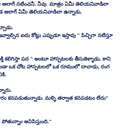
ిని అలాగే నటించనీ. నీవు  మాత్రం ఏమీ తెలియనివాడిలా 
 అలాగే ఏమీ తెలియనివాడిలా ఉన్నాడు.
్చాడు.
ాల్సిన ఐదు కోట్లు ఎప్పుడూ ఇస్తావు " పిచ్చిగా నటిస్తూ 
ుక్తి కలిగిస్తా పద " అంటూ హాస్పటలకు తీసుకెళ్ళాడు. కాని 
ండా ఒక చోట హాస్పటలలో ఒక రూములో దాచాడు, రంగ 
కి.
నారు.
రం కనపడుతున్నాడు. మళ్ళి తర్వాత కనపడటం లేదు" 
తున్నాం అనిపిస్తుంది."