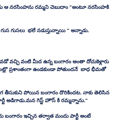
్పుడు ఆ నరసింహను రమ్మని చెబుదాం "అంటూ నరసింహకి 
ుస గుసలు  భలే నడుస్తున్నాయి " అన్నాడు.
వడో వచ్చి వంటి మీద ఉన్న బంగారం అంతా దోచుకెళ్లారు 
ంట్లొ ప్రశాంతంగా ఉండకుండా పోతుందనే  బాధ భీమతో 
ంగ తీసుకుని పోయిన బంగారం దొరికిందట. నాకు తెలిసిన 
్టీ అడిగాడు.మన గెస్ట్ హౌస్ కి రమ్మన్నాను."
 బంగారం ఇచ్చిన తర్వాత మందు పార్టీ అంటే 