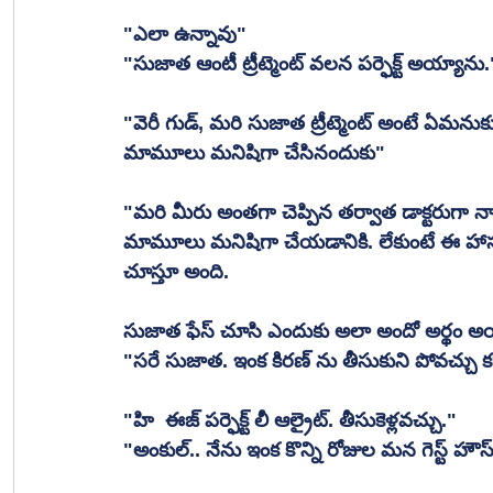
"ఎలా ఉన్నావు"
"సుజాత ఆంటీ ట్రీట్మెంట్ వలన పర్ఫెక్ట్ అయ్యాను.
"వెరీ గుడ్, మరి సుజాత ట్రీట్మెంట్ అంటే ఏమనుకు
మామూలు మనిషిగా చేసినందుకు"
"మరి మీరు అంతగా చెప్పిన తర్వాత డాక్టరుగా నా వ
మామూలు మనిషిగా చేయడానికి. లేకుంటే ఈ హాస్పట
చూస్తూ అంది.
సుజాత ఫేస్ చూసి ఎందుకు అలా అందో అర్థం అయ్
"సరే సుజాత. ఇంక కిరణ్ ను తీసుకుని పోవచ్చు క
"హి  ఈజ్ పర్ఫెక్ట్ లీ ఆల్రైట్. తీసుకెళ్లవచ్చు."
"అంకుల్.. నేను ఇంక కొన్ని రోజుల మన గెస్ట్ హౌస