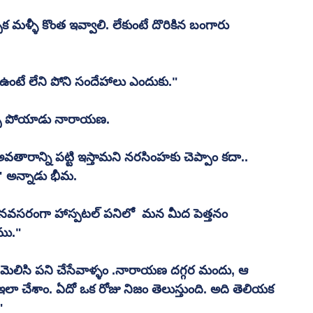
ళ్ళీ కొంత ఇవ్వాలి. లేకుంటే దొరికిన బంగారు 
ఉంటే లేని పోని సందేహాలు ఎందుకు."
 చెప్పి పోయాడు నారాయణ.
తారాన్ని పట్టి ఇస్తామని నరసింహకు చెప్పాం కదా.. 
" అన్నాడు భీమ.
సరంగా హాస్పటల్ పనిలో  మన మీద పెత్తనం  
ము."
ెలిసి పని చేసేవాళ్ళం .నారాయణ దగ్గర మందు, ఆ 
ఇలా చేశాం. ఏదో ఒక రోజు నిజం తెలుస్తుంది. అది తెలియక 
"