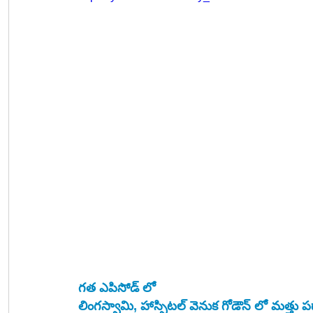
గత ఎపిసోడ్ లో 
లింగస్వామి, హాస్పిటల్ వెనుక గోడౌన్ లో మత్తు 