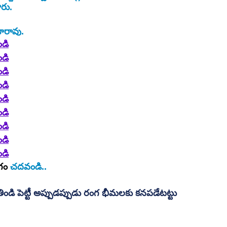
రు.
ారావు.
ండి
ండి
ండి
ండి
ండి
ండి
ండి
ండి
ండి
గం
 చదవండి..
తిండి పెట్టీ అప్పుడప్పుడు రంగ భీమలకు కనపడేటట్టు 