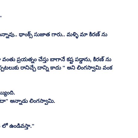
"
న్నావు.. థాంక్స్ సుజాత గారు.. మళ్ళి మా కిరణ్ ను 
ంతు ప్రయత్నం చేస్తు బాగానే కష్ట పడ్డాను, కిరణ్ ను  
లుకు రానిచ్చే దాన్ని కాదు " అని లింగస్వామి వంక 
యింది. 
దా" అన్నాడు లింగస్వామి.
్ లో ఉండివస్తా."