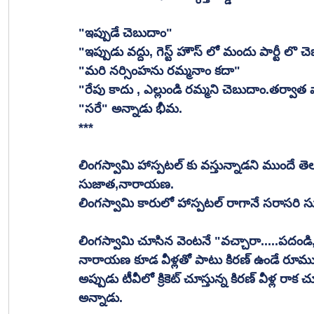
"ఇప్పుడే చెబుదాం"
"ఇప్పుడు వద్దు, గెస్ట్ హౌస్ లో మందు పార్టీ లొ 
"మరి నర్సింహను రమ్మనాం కదా"
"రేపు కాదు , ఎల్లుండి రమ్మని చెబుదాం.తర్వాత వా
"సరే" అన్నాడు భీమ.
***
లింగస్వామి హాస్పటల్ కు వస్తున్నాడని ముందే తె
సుజాత,నారాయణ.
లింగస్వామి కారులో హాస్పటల్ రాగానే సరాసరి 
లింగస్వామి చూసిన వెంటనే "వచ్చారా.....పదండి, 
నారాయణ కూడ వీళ్లతో పాటు కిరణ్ ఉండే రూముక
అప్పుడు టీవీలో క్రికెట్ చూస్తున్న కిరణ్ వీళ్ల రా
అన్నాడు.