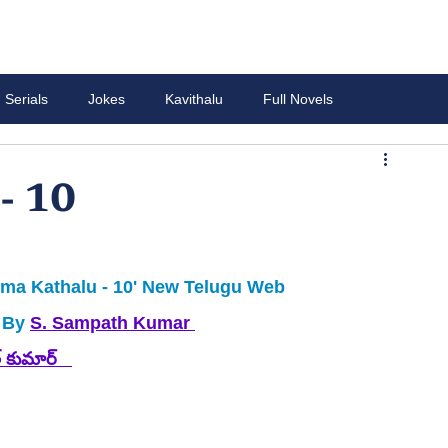
Serials
Jokes
Kavithalu
Full Novels
 - 10
ma Kathalu - 10' New Telugu Web 
 By
S. Sampath Kumar 
 కుమార్ 