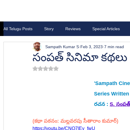
All Telugu Posts
Story
Reviews
Special Articles
Sampath Kumar S
Feb 3, 2023
7 min read
సంపత్ సినిమా కథలు
Rated NaN out of 5 stars.
'Sampath Cine
Series Written
రచన : 
S. సంపత్
(కథా పఠనం: మల్లవరపు సీతారాం కుమార్)
https://youtu.be/CNO7lEy_fwU