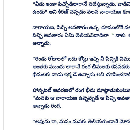
“వీడు ఇంకా పిచ్చోడిలాగానే నటిస్తున్నాడు. వాడ
ఉండు” అని కిరణ్ చెప్పడం వలన నారాయణ కూడ
నారాయణ, పిచ్చి అవతారం ఉన్న  రూములోకి వచ
పిచ్చి అవతారం ఏమి తెలియనివాడిలా  " నాకు  ఇవ్వ
అన్నాడు.
"రెండు రోజులలో ఐదు కోట్లు ఇచ్చి నీ పిచ్చికి విమ
అంతకు ముందు లాగానే రంగ భీమలకు కనపడకు
భీమలకు వాడు ఇక్కడే ఉన్నాడు అని చూపించడాని
హాస్పటల్ ఆవరణలో రంగ భీమ మాట్లాడుకుంటున్
"మనకు ఆ నారాయణ ఉన్నప్పుడే ఆ పిచ్చి అవతా
అన్నాడు రంగ.
"అవును రా, మనం మనకు తెలియకుండానే మోస పో