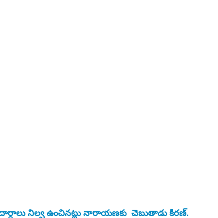
పదార్దాలు నిల్వ ఉంచినట్లు నారాయణకు  చెబుతాడు కిరణ్.