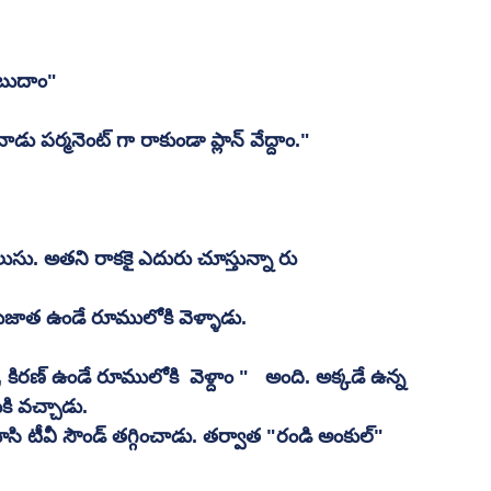
చెబుదాం"
డు పర్మనెంట్ గా రాకుండా ప్లాన్ వేద్దాం."
లుసు. అతని రాకకై ఎదురు చూస్తున్నా రు 
సుజాత ఉండే రూములోకి వెళ్ళాడు.
కిరణ్ ఉండే రూములోకి  వెళ్దాం "   అంది. అక్కడే ఉన్న 
ి వచ్చాడు.
క చూసి టీవీ సౌండ్ తగ్గించాడు. తర్వాత "రండి అంకుల్" 