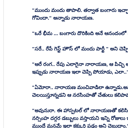
"ముందు మందు తాపాలి. తర్వాత బంగారు ఇచ్చాక మ
గోవిందా." అన్నాడు నారాయణ.
"ఒరే భీమ ... బంగారు దొరికింది అనే ఆనందంలో 
"సరే.. రేపే గెస్ట్ హౌస్ లో మందు పార్టీ " అని
"ఆరే రంగ.. రేపు ఎలాగైనా నారాయణ, ఆ పిచ్చి అవ
ఇప్పుడు నారాయణ ఇలా చెప్పి పోయాడు, ఎలా..
"ఏమోరా.. నారాయణ మంచివాడిలా ఉన్నాడు.అనవ
చెలయిస్తూన్నడని ఆ నరసింహతో చేతులు కలిపా
"అవునురా. ఈ హాస్పటల్ లో నారాయణతో కలిసిమ
నర్సింహ దగ్గర డబ్బులు వస్తాయని ఇన్ని రోజులు 
ముందే మనమే ఇలా కక్కుర్తి పడ్డం అని చెబుదాం.