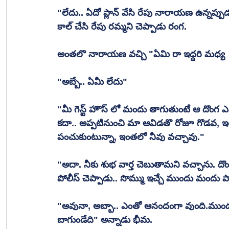
"లేదు.. ఏదో ప్లాన్ వేసి రేపు నారాయణ ఉన్నప
కాల్ చేసి రేపు రమ్మని చెప్పాడు రంగ.
అంతలొ నారాయణ వచ్చి "ఏమి రా ఇద్దరి మధ్య  గ
"అబ్బే.. ఏమీ లేదు"
"మీ గెస్ట్ హౌస్ లో మందు తాగుతుంటే ఆ దొంగ ఎ
కదా.. అప్పటినుంచి మా ఆవిడతొ రోజూ గొడవ, ఇ
పంచుకుంటున్నా, ఇంతలో నీవు వచ్చావు."
"అదా. నీకు శుభ వార్త చెబుతామని వచ్చాను. దొ
పోలీస్ చెప్పాడు.. సొమ్ము ఇచ్చే ముందు మందు పార
"అవునా, అబ్బా.. ఎంతో ఆనందంగా వుంది.ముందు
బాగుండేది" అన్నాడు భీమ.