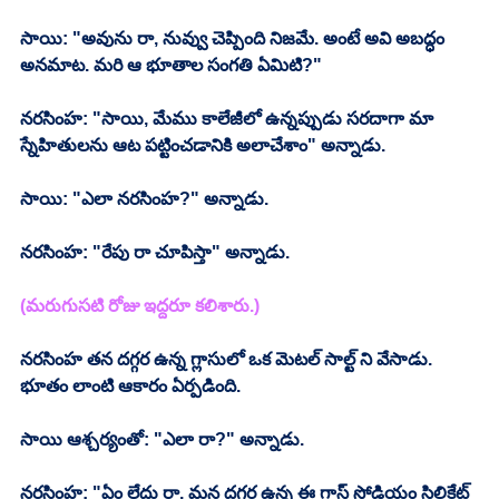
సాయి: "అవును రా, నువ్వు చెప్పింది నిజమే. అంటే అవి అబద్ధం 
అనమాట. మరి ఆ భూతాల సంగతి ఏమిటి?"
నరసింహ: "సాయి, మేము కాలేజీలో ఉన్నప్పుడు సరదాగా మా 
స్నేహితులను ఆట పట్టించడానికి అలాచేశాం" అన్నాడు.
సాయి: "ఎలా నరసింహ?" అన్నాడు.
నరసింహ: "రేపు రా చూపిస్తా" అన్నాడు.
(మరుగుసటి రోజు ఇద్దరూ కలిశారు.)
నరసింహ తన దగ్గర ఉన్న గ్లాసులో ఒక మెటల్ సాల్ట్ ని వేసాడు. 
భూతం లాంటి ఆకారం ఏర్పడింది.
సాయి ఆశ్చర్యంతో: "ఎలా రా?" అన్నాడు.
నరసింహ: "ఏం లేదు రా, మన దగ్గర ఉన్న ఈ గ్లాస్ సోడియం సిలికేట్ 