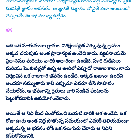
మూడనమ్మకాలు మరియు నిరక్షరాస్యత రెండు పెద్ద సమస్యలు. ప్రతి 
మనిషికి జ్ఞానం అవసరం. ఆ జ్ఞానికి విజ్ఞానం తోడైతే ఎలా ఉంటుందో 
చెప్పడమే ఈ కథ ముఖ్య ఉద్దేశం.
కథ:
అది ఒక మారుమూల గ్రామం. నిరక్షరాస్యత ఎక్కువున్న గ్రామం. 
అక్కడ చదువుకు అంత ప్రాధాన్యత ఉండేది కాదు. వ్యవసాయమే 
ప్రధానము మరియు వారికి ఆధారంగా ఉండేది. పూరి గుడిసెలు 
మరియు పెంకుటిళ్లతో ఉన్న ఆ ఊరిలో ఎప్పుడో రాజుల కాలం నాడు 
నిర్మించిన ఒక రాజుగారి భవనం ఉండేది. అక్కడ ఖజానా ఉందని 
అందరూ నమ్ముతారు కానీ ఎప్పుడూ ఎవరూ తీసే సాహసం 
చేయలేదు. ఆ భవనాన్ని రైతులు వారి పండిన పంటలను 
పెట్టుకోవడానికి ఉపయోగించేవారు.
అయితే ఆ నిధి మీద ఎంతోమంది బయటి వారికి ఆశ ఉండేది. ఒక 
రోజు ఊరు అంత నిద్ర పోతోున్న సమయంలో ఎవరికీ తెలియకుండా 
అక్కడున్న ఆ భవనం లోకి ఒక నలుగురు చేరారు ఆ నిధిని 
దోచుకోవడానికి.