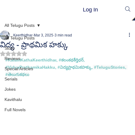
Log In
All Telugu Posts
Keerthidhar
Mar 3, 2025
3 min read
All Telugu Posts
విద్య - ప్రాథమిక హక్కు
Story
Rated NaN out of 5 stars.
Reviews
#
KalamKathaKeerthidhar
, 
#కల
ంకథకీర్తిధర్, 
#
VidyaPrathamikaHakku, 
#
విద్యప్రాథమికహక్కు
,
#TeluguStories
, 
Special Articles
#త
ెలుగుకథలు
Serials
Jokes
Kavithalu
Full Novels