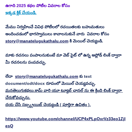
ఉగాది 2025 కథల పోటీల వివరాల కోసం
ఇక్కడ క్లిక్ చేయండి.
మేము నిర్వహించే వివిధ పోటీలలో రచయితలకు బహుమతులు 
అందించడంలో భాగస్వాములు కావాలనుకునే వారు  వివరాల కోసం 
story@manatelugukathalu.com
 కి మెయిల్ చెయ్యండి.
మాకు రచనలు పంపాలనుకుంటే మా వెబ్ సైట్ లో ఉన్న అప్లోడ్ లింక్ ద్వారా 
మీ రచనలను పంపవచ్చు.
లేదా  
story@manatelugukathalu.com
 కు text 
document/odt/docx రూపంలో మెయిల్ చెయ్యవచ్చు. 
మనతెలుగుకథలు.కామ్ వారి యూ ట్యూబ్ ఛానల్ ను ఈ క్రింది లింక్ ద్వారా 
చేరుకోవచ్చును.
దయ చేసి సబ్స్క్రయిబ్ చెయ్యండి ( పూర్తిగా ఉచితం ).
https://www.youtube.com/channel/UCP4xPLpOxrVz33eo1Zjl
esQ