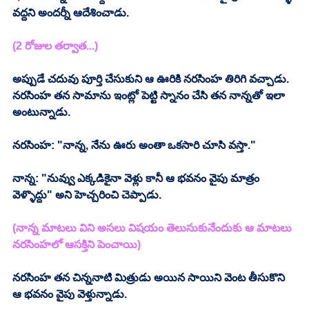
వద్దని అందర్నీ ఆదేశించాడు.
(2 రోజుల తర్వాత...)
అప్పుడే చదువు పూర్తి చేసుకుని ఆ ఊరికి నరసింహ తిరిగి వచ్చాడు. 
నరసింహ తన సామాను ఇంట్లో పెట్టి స్నానం చేసి తన నాన్నతో ఇలా 
అంటున్నాడు.
నరసింహ: "నాన్న, నేను ఊరు అంతా ఒకసారి చూసి వస్తా."
నాన్న: "నువ్వు ఎక్కడికైనా వెళ్లు కానీ ఆ భవనం వైపు మాత్రం 
వెళ్ళొద్దు" అని హెచ్చరించి చెప్పాడు.
(నాన్న మాటలు విని అసలు విషయం తెలుసుకునేందుకు ఆ మాటలు 
నరసింహలో ఆసక్తిని పెంచాయి)
నరసింహ తన చిన్ననాటి మిత్రుడు అయిన సాయిని వెంట తీసుకొని 
ఆ భవనం వైపు వెళ్తున్నాడు.