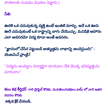
పాఠశాలకు పంపడం మొదలు పెట్టారు.)
నీతి:
ఊరికి ఒక చదువుకున్న వ్యక్తి ఉంటే ఇంతటి మార్పు. అదే ఒక ఊరు 
ఊరే చదువుకుంటే ఒక రాష్ట్రాన్ని బాగు చేయొచ్చు. మనిషికి ఆహారం 
ఎలా అవసరమో విద్య కూడా అంతే అవసరం.
"జ్ఞానంలో చేసిన పెట్టుబడి అత్యుత్తమ లాభాన్ని అందిస్తుంది।" - 
బెంజమిన్ ఫ్రాంక్లి
న్
"విద్యను అందిద్దాం విద్యార్థిగా మారుదాం దేశ యొక్క భవిష్యత్తును 
మారుదాం"
కలం కథ కీర్తిధర్
  గారి ప్రొఫైల్ కొరకు, మనతెలుగుకథలు.కామ్ లో వారి ఇతర 
రచనల కొరకు 
 ఇక్కడ క్లిక్ చేయండి. 