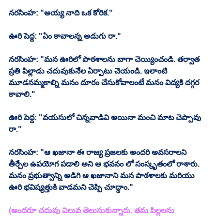
నరసింహ: "అయ్య నాది ఒక కోరిక."
ఊరి పెద్ద: "ఏం కావాలన్న అడుగు రా."
నరసింహ: "మన ఊరిలో పాఠశాలను బాగా చెయ్యించండి. తర్వాత 
ప్రతి పిల్లాడు చదువుకునేల ఏర్పాటు చెయండి. ఇలాంటి 
మూడనమ్మకాల్ని మనం దూరం చేసుకోవాలంటే మనం విద్యకి దగ్గర 
కావాలి."
ఊరి పెద్ద: "వయసులో చిన్నవాడివి అయినా మంచి మాట చెప్పావు 
రా."
నరసింహ: "ఆ ఖజానా ఈ రాజ్య ప్రజలకు అందరి అవసరాలని 
తీర్చేల ఉపయోగ పడాలి అని ఆ భవనం లో సంస్కృతంలో రాశారు. 
మనం ప్రభుత్వాన్ని అడిగి ఆ ఖజానాని మన పాఠశాలకు మరియు 
ఊరి భవిష్యత్తుకి వాడమని చెప్పి చూద్దాం."
(అందరూ చదువు విలువ తెలుసుకున్నారు. తమ పిల్లలను 