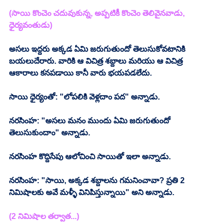
(సాయి కొంచెం చదువుకున్న, అప్పటికీ కొంచెం తెలివైనవాడు, 
ధైర్యవంతుడు)
అసలు ఇద్దరు అక్కడ ఏమి జరుగుతుందో తెలుసుకోవటానికి 
బయలుదేరారు. వారికి ఆ విచిత్ర శబ్దాలు మరియు ఆ విచిత్ర 
ఆకారాలు కనపడాయి కానీ వారు భయపడలేదు.
సాయి ధైర్యంతో: "లోపలికి వెళ్లదాం పద" అన్నాడు.
నరసింహ: "అసలు మనం ముందు ఏమి జరుగుతుందో 
తెలుసుకుందాం" అన్నాడు.
నరసింహ కొద్దిసేపు ఆలోచించి సాయితో ఇలా అన్నాడు.
నరసింహ: "సాయి, అక్కడ శబ్దాలను గమనించావా? ప్రతి 2 
నిమిషాలకు అవే మళ్ళీ వినిపిస్తున్నాయి" అని అన్నాడు.
(2 నిమిషాల తర్వాత...)