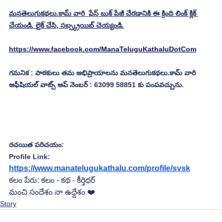
మనతెలుగుకథలు.కామ్ వారి  ఫేస్ బుక్ పేజీ చేరడానికి ఈ క్రింది లింక్ క్లిక్ 
చేయండి. లైక్ చేసి, సబ్స్క్రయిబ్ చెయ్యండి.
https://www.facebook.com/ManaTeluguKathaluDotCom
గమనిక : పాఠకులు తమ అభిప్రాయాలను మనతెలుగుకథలు.కామ్ వారి 
అఫీషియల్ వాట్స్ అప్ నెంబర్ : 63099 58851 కు పంపవచ్చును.
రచయిత పరిచయం:
Profile Link:
https://www.manatelugukathalu.com/profile/svsk
కలం పేరు: కలం - కథ - కీర్తిధర్
మంచి సందేశం నా ఉద్దేశం ❤️
Story