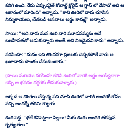
కలిగి ఉంది. నేను ఎప్పుడుైతే కోబాల్ట్ క్లోరైడ్ ఆ గ్లాస్ లో వేసానో అది ఆ 
ఆకారంలో మారింది" అన్నాడు. "కాని ఊరిలో వారు చూసిన 
నిమ్మకాయలు, చేతబడీ ఆనవాలు అర్థం కావట్లే" అన్నాడు.
సాయి: "అది వారు మన ఊరి వారి మూడనమ్మకం అనే 
బలహీనతతో ఆడుకున్నారు అంతే. అవి నిజమైనవి కాదు" అన్నాడు.
నరసింహ: "మనం ఇది తొందరగా ప్రజలకు చెప్పకపోతే వారు ఆ 
ఖజానాను సొంతం చేసుకుంటారు."
(సాయి మరియు నరసింహ కలిసి ఊరిలో వారికి అర్థం అయ్యేలాగా 
చెప్పి ఆ భవనం దగ్గరకు తీసుకువెళ్ళారు.)
అక్కడ ఆ దొంగలు చేస్తున్న పని చూసి ఊరిలో వారికి అందరికీ కోపం 
వచ్చి అందర్నీ తరిమి కొట్టారు.
ఊరి పెద్ద: "భలే కనిపెట్టారా పిల్లలు! మీకు ఊరు అందరి తరపున 
కృతజ్ఞతలు."