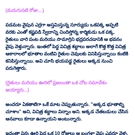
(మరుగుసటి రోజు....)
పడమట వైపున ఎర్రగా అస్తమిస్తున్న సూర్యుడు ఒకపక్క అప్పటి 
వరకు ఎంతో కష్టపడి స్వేదాన్ని చిందిస్తోన్న కార్మికుడు ఒక పక్క. 
రైతులు వారి పంట మరియు సామాగ్రిని భద్రపరచడానికి ఆ భవనం 
వైపు వెళ్తున్నారు. ఇంతలో పెద్ద విచిత్ర శబ్దాలు అలాగే కొత్త కొత్త విచిత్ర 
ఆకారాలలో భూతాల వంటివి రైతుల చెవులకు వినిపిస్తున్నాయి కంటికి 
కనిపిస్తున్నాయి. అవి చూసి భయపడ్డ రైతులు అక్కడ నుంచి 
పరుగెత్తారు.
(రైతులు మరియు ఊరిలో ప్రజలంతా ఒక చోట సమావేశం 
అయ్యారు...)
అందరూ ఏకతాటిగా ఒకే మాట చెప్పుతున్నారు. "అక్కడ భూతాల్ని 
చూశాం" అని, విచిత్ర శబ్దాలు విన్నాం అని. అక్కడ చేతబడులు చేసిన 
ఆనవాలు కూడా ఉన్నాయని అంటున్నారు.
ఇదంతా విన్న ఊరి పెద్ద ఒక 10 రోజులు ఆ బంగళా వైపు ఎవరూ వెళ్ళ 