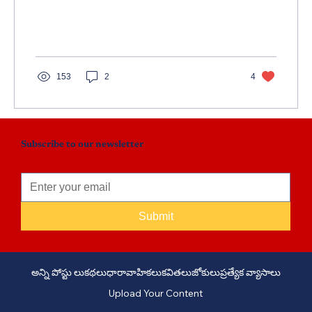
ప్రేమిస్తూ, అందరినీ సమానంగా ఆదరిస్తూ, జీవితాంతం
మానవసేవకు అంకితమైన ఆమె చివరి నిర్ణయం
అందరినీ ఆశ్చర్యానికి గురిచేస్తుంది. మరణానంతరం
కూడా తన అవయవాలను దానం చేసి నిజమైన
"శబరి"గా నిలిచిన ఓ మహోన్నత వ్యక్తిత్వాన్ని
హృద్యంగా ఆవిష్కరించే భావోద్వేగ కుటుంబ కథ.
153
2
4
Subscribe to our newsletter
Submit
అన్ని పోస్టు లు
కథలు
ధారావాహికలు
కవితలు
జోకులు
ప్రత్యేక వ్యాసాలు
Upload Your Content