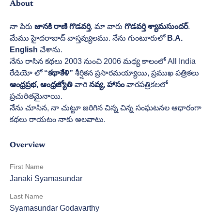
About
నా పేరు 
జానకి రాణి గొడవర్తి
, మా వారు 
గొడవర్తి శ్యామసుందర్
. 
మేము హైదరాబాద్ వాస్తవ్యులము. నేను గుంటూరులో 
B.A. 
English
 చేశాను.
నేను రాసిన కథలు 2003 నుంచి 2006 మధ్య కాలంలో All India 
రేడియో లో 
“కథాకేళి” 
శీర్షికన ప్రసారమయ్యాయి, ప్రముఖ పత్రికలు 
ఆంధ్రప్రభ, ఆంధ్రజ్యోతి 
వారి 
నవ్య, హాసం 
వారపత్రికలలో 
ప్రచురితమైనాయి.
నేను చూసిన, నా చుట్టూ జరిగిన చిన్న చిన్న సంఘటనల ఆధారంగా 
కథలు రాయటం నాకు అలవాటు.
Overview
First Name
Janaki Syamasundar
Last Name
Syamasundar Godavarthy