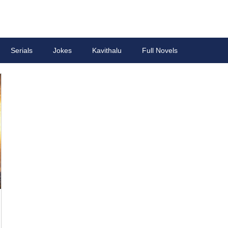
Serials
Jokes
Kavithalu
Full Novels