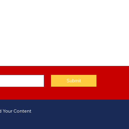
Submit
 Your Content
m