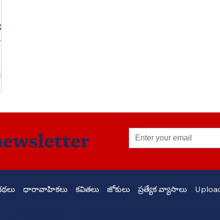
ి
,
newsletter
కథలు
ధారావాహికలు
కవితలు
జోకులు
ప్రత్యేక వ్యాసాలు
Upload
 +91 6309958851 - EMAIL:
story@manatelugukathalu.co