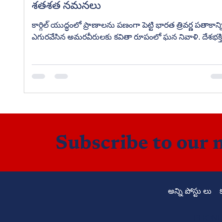
శతశత నమనలు
కార్గిల్ యుద్ధంలో ప్రాణాలను పణంగా పెట్టి భారత త్రివర్ణ పతాకాన్న
ఎగురవేసిన అమరవీరులకు కవితా రూపంలో ఘన నివాళి. దేశభక్తి
త్యాగం, ధైర్యసాహసాలకు ప్రతీకగా నిలిచే ప్రతి భారతీయుడు
చదవాల్సిన కవిత.
Subscribe to our 
అన్ని పోస్టు లు
PHONE: