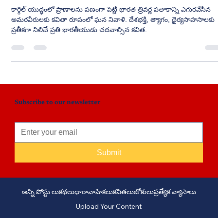
Jul 27
9 min read
శతశత నమనలు
కార్గిల్ యుద్ధంలో ప్రాణాలను పణంగా పెట్టి భారత త్రివర్ణ పతాకాన్ని ఎగురవేసిన
అమరవీరులకు కవితా రూపంలో ఘన నివాళి. దేశభక్తి, త్యాగం, ధైర్యసాహసాలకు
ప్రతీకగా నిలిచే ప్రతి భారతీయుడు చదవాల్సిన కవిత.
Subscribe to our newsletter
Submit