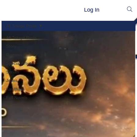
Log In
All Telugu Posts
All Telugu Posts
Story
Reviews
Special Articles
Serials
Jokes
Kavithalu
Full Novels