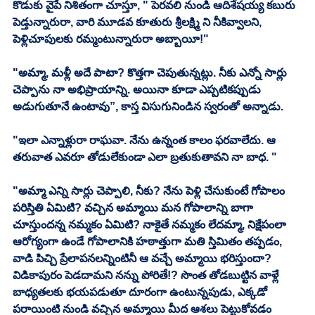
కొడుకు వైపే నిశితంగా చూస్తూ, " పెరవలి నుండి ఆదిశేషయ్య కబురు 
పెడ్తున్నారురా, వారి మూడవ కూతురు శ్రీలక్ష్మి ని నీకివ్వాలని, 
పెళ్లిచూపులకు రమ్మంటున్నారురా అబ్బాయీ!" 
"అమ్మా, మళ్లీ అదే పాటా? కొత్తగా చెపుతున్నట్లు. నీకు ఎన్నో సార్లు 
చెప్పాను నా అభిప్రాయాన్ని. అయినా కూడా ఎప్పటికప్పుడు 
అడుగుతూనే ఉంటావు”, కాస్త విసుగునిండిన స్వరంతో అన్నాడు. 
"ఇలా ఎన్నాళ్లురా రాఘవా. నేను ఉన్నంత కాలం ఫరవాలేదు. ఆ 
తరువాత ఎవరూ తోడులేకుండా ఎలా బ్రతుకుతావని నా బాధ. "
"అమ్మా ఎన్ని సార్లు చెప్పాలి, నీకు? నేను పెళ్లి చేసుకుంటే గోపాలం 
పరిస్తితి ఏమిటి? వచ్చిన అమ్మాయి మన గోపాలాన్ని బాగా 
చూస్తుందన్న నమ్మకం ఏమిటి? నాకైతే నమ్మకం లేదమ్మా, నిక్షేపంలా 
ఆరోగ్యంగా ఉండే గోపాలానికి హఠాత్తుగా మతి స్తిమితం తప్పడం, 
వాడి పిచ్చి ప్రేలాపనలన్నింటినీ ఆ వచ్చే అమ్మాయి భరిస్తుందా? 
విడికాపురం పెడదామని నన్ను పోరితే!? సొంత తోడబుట్టిన వాళ్లే 
బాధ్యతలకు భయపడుతూ దూరంగా ఉంటున్నపుడు, ఎక్కడో 
పరాయింటి నుండి వచ్చిన అమ్మాయి మీద ఆశలు పెట్టుకోవడం 