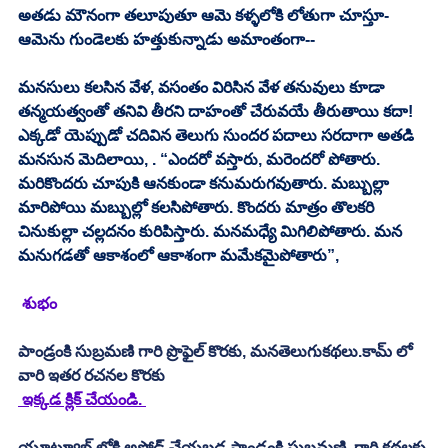
అతడు మౌనంగా తలూపుతూ ఆమె కళ్ళలోకి లోతుగా చూస్తూ- 
ఆమెను గుండెలకు హత్తుకున్నాడు అమాంతంగా-- 
మనసులు కలసిన వేళ, వసంతం విరిసిన వేళ తనువులు కూడా 
తన్మయత్వంతో తనివి తీరని దాహంతో చేరువయే తీరుతాయి కదా! 
ఎక్కడో యెప్పుడో చదివిన తెలుగు సుందర పదాలు సరదాగా అతడి 
మనసున మెదిలాయి, . “ఎందరో వస్తారు, మరెందరో పోతారు. 
మరికొందరు చూపుకి ఆనకుండా కనుమరుగవుతారు. మబ్బుల్లా 
మారిపోయి మబ్బుల్లో కలసిపోతారు. కొందరు మాత్రం తొలకరి 
చినుకుల్లా చల్లదనం కురిపిస్తారు. మనమధ్యే మిగిలిపోతారు. మన 
మనుగడతో ఆకాశంలో ఆకాశంగా మమేకమైపోతారు”, 
 శుభం
పాండ్రంకి సుబ్రమణి గారి ప్రొఫైల్ కొరకు, మనతెలుగుకథలు.కామ్ లో 
వారి ఇతర రచనల కొరకు 
 ఇక్కడ క్లిక్ చేయండి. 
యూట్యూబ్ లోకి అప్లోడ్ చేయబడ్డ పాండ్రంకి సుబ్రమణి  గారి కథలకు 