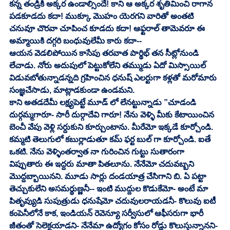
కన్న తండ్రికి అక్కర ఉండాల్సిందే! కాని ఆ అక్కర శృతిమించి రాగాన 
పడకూడదు కదా! ముక్కూ మొహం యెరగని వారితో అంతటి 
చనువూ చొరవా చూపించ కూడదు కదా! ఆఫ్టరాల్ తామెవరూ ఈ 
అమ్మాయికి దగ్గరి బంధువులేమీ కారు కదా-- 
ఆయన వెడలిపోయిన కాసేపు తరవాత పార్థిభ్ తన సీట్లోనుండి 
లేచాడు. నోరు అదుపులో పెట్టుకోలేని తమ్ముడు ఏదో మిస్సాయిల్ 
విడువబోతున్నాడన్నది గ్రహించిన ధనుష్ ఎలర్టుగా కళ్లతో మరోమారు 
సంజ్ఞచేసాడు, మాట్లాడకుండా ఉండమని. 
కాని అతడదేమీ లక్ష్యపెట్టే మూడ్ లో లేనట్టున్నాడు ”చూడండి 
దుర్గమ్మగారూ- సారీ దుర్గాదేవి గారూ! నేను వెళ్ళి మీకు కేటాయించిన 
బెంచీ వేపు వెళ్లి సర్దుకుని కూర్చుంటాను. మీరేమో ఇక్కడే కూర్చోండి. 
కమ్మటి తెలుగులో కబుర్లాడుతూ కమ్ ఫర్ట బుల్ గా కూర్చోండి. ఐతే 
ఒకటి. నేను వెళ్ళింతర్వాత నా గురించిన గుట్టు సుతారంగా 
విప్పుతారు ఈ ఇద్దరు మాతా పితలూను. నేనేమో చదువబ్బని 
మొద్దబ్బాయినని. మూడు సార్లు దండయాత్ర చేసిగాని బి. ఏ పట్టా 
తెచ్చుకులేని అసమర్థుణ్ణనీ-- ఇంటి ముద్దుల కొడుకేమో- అంటే మా 
పితృవ్యుడి సుపుత్రుడు ధనుషేమో చదువులరాయడనీ- కొలువు ఐటీ 
కంపెనీలోనే కాక, ఇండియన్ రెవెన్యూ సర్వీసులో ఆఫీసరుగా భారీ 
జీతంతో సెలెక్టయాడని- నేనేమా ఉద్యోగం కోసం రోడ్లు కొలుస్తున్నానని- 