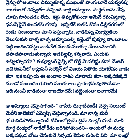
డ్రెస్సులో అందాలు చిమ్ముతూన్న ముఖంతో పొంగులూరే యవ్వనపు 
కాంతులతో నవ్వుతూ వచ్చింది వాళ్ల అమ్మాయి. పార్థిబ్ ఆమె వేపు 
చూపు సారించడం లేదు.. కళ్లు తిప్పుకోకుండా ఆమెనే గమనిస్తూన్న 
ధనుష్ పైనే ఉందతని చూపు.. ఇప్పటికే అతడి కోసం ఢిల్లీనగరంలో 
రెండు సంబంధాలు చూసి వస్తున్నారు. వాడికున్న విద్యార్హతలు 
తెలుసుకుని వాళ్ళ వాళ్ళ అమ్మాయిల్ని పళ్లెంలో పువ్వూ తాంబూలం 
పెట్టి అందించినట్టు వాడిచేత మూడుముళ్ళూ వేయించడానికి 
తహతహలాడుతున్నారు ఆడపిల్లల్ని కన్నవారు. ఎందుకు 
ఉవ్విళ్ళూరరూ? కంప్యూటర్ సైన్స్ లో గోల్డ్ మెడలిస్టు కదా! మేజర్ 
ఐటి కంపెనీలో క్యాంపస్ సెలెక్షన్ లో విజయ పతాకం యెగరేసిన వాడు 
కదా! ఇక ఇప్పుడు ఈ అందాల రాశిని చూసాడు కదా- ఇక్కడికిక్కడే 
మూడో సంబంధం గురించి మంతనాలు ప్రారంభమవుతాయేమో-- 
ఆది నుంచీ వాడిదంతా రాజయోగమే! పట్టిందంతా బంగారమే! 
ఆ అమ్మాయి చెప్పసాగింది- “నాపేరు దుర్గాదేవండీ! చెన్నై సెయింటే 
మేరీస్ కాలేజీలో ఎమ్మెస్సీ చేస్తున్నానండి. మా నాన్న మరీ 
భయపడిపోతున్నారండీ టీవీలలో క్రైమ్ టైమ్ న్యూస్ చూసి చూసి- 
మార్గ మధ్యలో నాకేదో కీడు జరిగిపోతుందని-- అందులో ఈ మధ్య 
అక్కడక్కడ చోటు చేసుకునే నిర్భయ కేసుల గురించి విని- మా ఇంట్లో 