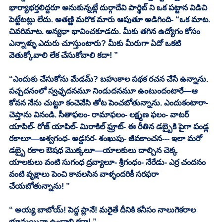
భార్యాభర్తలిద్దరూ అనుకున్నట్లే దుర్గాదేవి పార్థిబ్ ని ఒక పట్టాన విడిచి 
పెట్టేటట్లు లేదు. అతణ్ణి మరొక మారు ఆపుతూ అడిగింది- “ఒక మాట. 
చివరిమాట. అన్యధా భావించకూడదు. మీకు తగిన ఉద్యోగం కోసం 
ఎన్నాళ్ళు ఎదురు చూస్తుంటారు? మీకు మీరుగా ఏదో ఒకటి 
వెతుక్కోవాలి లేక చేసుకోవాలి కదా! ”
“ఎందుకు చేసుకోను మేడమ్? బహుకాల పథక రచన చేసే ఉన్నాను. 
పచ్చదనంలో స్వఛ్ఛదనమూ నిండుదనమూ ఉంటుందంటారే—ఆ 
కోవన నేను చుట్టూ కంచెవేసి తోట పెంచబోతున్నాను. ఎందుకంటారా- 
చెప్తాను వినండి. సీతాఫలం- రామాఫలం- లక్ష్మణ ఫలం- వాటర్ 
యాపిల్- రోజ్ యాపిల్- మిరాకిల్ ఫ్రూట్- ఈ రీతిన డబ్బైకి పైగా పండ్ల 
రకాలూ—అశ్వగంధ- అడ్డసర- శంఖుపు- జీవకాంచన--- ఇలా మరో 
డబ్బై రకాల ఔషధ మొక్కలూ—యాలకులు దాల్చిన చెక్క 
యాలకులు వంటి సుగంధ ద్రవ్యాలూ- శ్రీగంధం- నేరేడు- ఎర్ర చందనం 
వంటి వృక్షాలు పెంచి కావలసిన వాళ్ళందరికీ సరఫరా 
చేయబోతున్నాను! ” 
“ అయ్య బాబోయ్! పెద్ద ప్లానే! మరైతే దీనికి కనీసం నాలుగెకరాల 
భూమయినా ఉండాలి కదా! ”