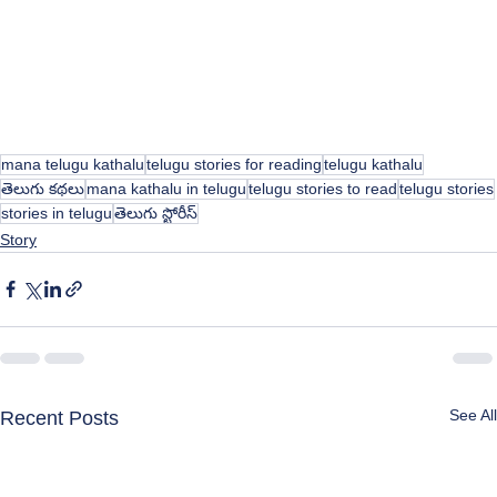
mana telugu kathalu
telugu stories for reading
telugu kathalu
తెలుగు కథలు
mana kathalu in telugu
telugu stories to read
telugu stories
stories in telugu
తెలుగు స్టోరీస్
Story
See All
Recent Posts