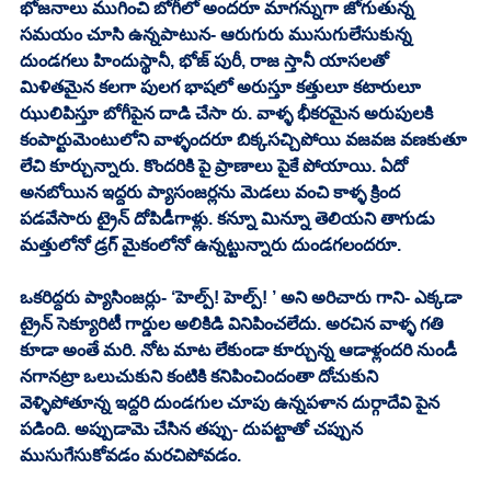
భోజనాలు ముగించి బోగీలో అందరూ మాగన్నుగా జోగుతున్న 
సమయం చూసి ఉన్నపాటున- ఆరుగురు ముసుగులేసుకున్న 
దుండగలు హిందుస్థానీ, భోజ్ పురీ, రాజ స్తానీ యాసలతో 
మిళితమైన కలగా పులగ భాషలో అరుస్తూ కత్తులూ కటారులూ 
ఝులిపిస్తూ బోగీపైన దాడి చేసా రు. వాళ్ళ భీకరమైన అరుపులకి 
కంపార్టుమెంటులోని వాళ్ళందరూ బిక్కసచ్చిపోయి వజవజ వణకుతూ 
లేచి కూర్చున్నారు. కొందరికి పై ప్రాణాలు పైకే పోయాయి. ఏదో 
అనబోయిన ఇద్దరు ప్యాసంజర్లను మెడలు వంచి కాళ్ళ క్రింద 
పడవేసారు ట్రైన్ దోపిడీగాళ్లు. కన్నూ మిన్నూ తెలియని తాగుడు 
మత్తులోనో డ్రగ్ మైకంలోనో ఉన్నట్టున్నారు దుండగలందరూ. 
ఒకరిద్దరు ప్యాసింజర్లు- ‘హెల్ప్! హెల్ప్! ’ అని అరిచారు గాని- ఎక్కడా 
ట్రైన్ సెక్యూరిటీ గార్డుల అలికిడి వినిపించలేదు. అరచిన వాళ్ళ గతి 
కూడా అంతే మరి. నోట మాట లేకుండా కూర్చున్న ఆడాళ్లందరి నుండీ 
నగానట్రా ఒలుచుకుని కంటికి కనిపించిందంతా దోచుకుని 
వెళ్ళిపోతూన్న ఇద్దరి దుండగుల చూపు ఉన్నపళాన దుర్గాదేవి పైన 
పడింది. అప్పుడామె చేసిన తప్పు- దుపట్టాతో చప్పున 
ముసుగేసుకోవడం మరచిపోవడం. 