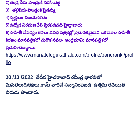
2)తండ్రి పేరు-పాండ్రంకి నరసియ్య
3)  తల్లిపేరు-పాండ్రంకి పైడమ్మ
4)స్వస్థలం-విజయనగరం
5)ఉద్యోగ విరమణచేసి స్థిరపడినది-హైద్రాబాదు
6)సాహితీ నేపథ్యం-కథలు వివిధ పత్రికల్లో ప్రచురితమైనవి.ఒక నవల సాహితీ 
కిరణం మాసపత్రికలో మరొక నవల- ఆంధ్రభూమి మాసపత్రికలో 
ప్రచురించబడ్డాయి. 
https://www.manatelugukathalu.com/profile/pandranki/prof
ile
30 /10 /2022  తేదీన హైదరాబాద్ రవీంద్ర భారతిలో 
మనతెలుగుకథలు.కామ్ వారిచే సన్మానింపబడి, ఉత్తమ రచయిత 
బిరుదు పొందారు.