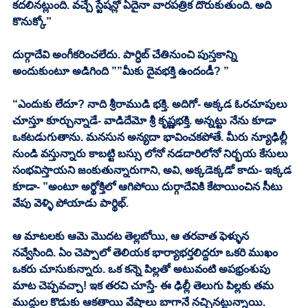
కదలినట్లుంది. వచ్చే స్టేషన్లో ఏదైనా వారపత్రిక దొరుకుతుంది. అది 
కొనుక్కో” 
దుర్గాదేవి అంగీకరించలేదు. పార్ధిబ్ చేతినుంచి పుస్తకాన్ని 
అందుకుంటూ అడిగింది ””మీకు దైవభక్తి ఉందండీ? ”
“ఎందుకు లేదూ? నాది శ్రీరాముడి భక్తి. అదిగో- అక్కడ ఓరచూపులు 
చూస్తూ కూర్చున్నాడే- వాడిదేమో శ్రీ కృష్ణభక్తి. అన్నట్టు నేను కూడా 
ఒకటడుగుతాను. మనసున అన్యదా భావించకపోతే. మీరు న్యూఢిల్లీ 
నుండి వస్తున్నారు కాబట్టి బస్సు లోనో నడదారిలోనో నిర్భయ కేసులు 
సంభవిస్తాయని జంకుతున్నారుగాని, అవి, అక్కడెక్కడో కాదు- ఇక్కడ 
కూడా- ”అంటూ అర్థోక్తిలో ఆగిపోయి దుర్గాదేవికి కేటాయించిన సీటు 
వేపు వెళ్ళి పోయాడు పార్థిభ్. 
ఆ మాటలకు ఆమె మొదట తెల్లబోయి, ఆ తరవాత ఫెళ్ళున 
నవ్వేసింది. ఏం చెప్పాలో తెలియక భార్యాభర్తలిద్దరూ ఒకరి ముఖం 
ఒకరు చూసుకున్నారు. ఒక కన్నె పిల్లతో అటువంటి అపభ్రంశుపు 
మాట చెప్పవచ్చా! ఇక తరచి చూస్తే- ఈ ఢిల్లీ తెలుగు పిల్లకు తమ 
ముద్దుల కొడుకు ఆకతాయి వేషాలు బాగానే నచ్చినట్టున్నాయి. 