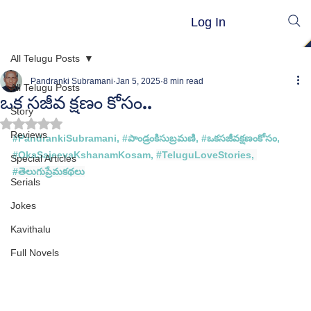
Log In
All Telugu Posts
Pandranki Subramani
Jan 5, 2025
8 min read
All Telugu Posts
ఒక సజీవ క్షణం కోసం..
Story
Rated NaN out of 5 stars.
Reviews
#PandrankiSubramani
, 
#ప
ాండ్రంకిసుబ్రమణి, #
ఒకసజీవక్షణంకోసం
, 
#
OkaSajeevaKshanamKosam, 
#TeluguLoveStories
, 
Special Articles
#త
ెలుగుప్రేమకథలు
Serials
Jokes
Kavithalu
Full Novels