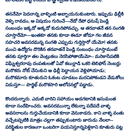
తననేమో పెదనాన్న వాళ్ళింటి అబ్బాయనుకుంటారు. ఇప్పుడు ఢిల్లీకి 
వెళ్ళి రావడం, ఆ విషయం గురించే—నేడో రేపో ధనుష్ పెండ్లి 
సంబంధం ఇక్కడో అక్కడో కుదురిపోవచ్చు. ఆ తరవాతనే తన సంగతి 
చూస్తారేమో—ఇంతకూ తనకు కూడా ఈడూ జోడూ గల జీవన 
సహచరి అవసరమన్న సంగతి ఎప్పుడు గుర్తిస్తారో యేమో! తనకు 
మంచి ఉద్యోగం దొరికిన తరవాతనే పెండ్లి సంబంధం చూస్తామంటే 
తనకు పూర్తిగా తల వెంట్రుకలు నెరసిపోతాయేమో-- మరికాసేపటికి 
విఘ్నేశ్వరరావు దంపతులతో ఏవో కబుర్లాడి ఒకరి టెలిఫోన్ నెంబర్లు 
మరొకరు నోట్ చేసుకుని ఆ ఢిల్లీ పెద్దాయన వెళ్లిపోయాడు; 
మరొకమారు కూతురుని ఓకంట చూడటం మరచిపోకండని వేడుకోలు 
విడుస్తూ— పార్థిభ్ మరొకసారి ఆలోచనల్లో పడ్డాడు. 
కొందరున్నారు. ఎదుటి వారిని సహాయం అడగటానికి ఇసుమంత 
కూడా సందేహించరు. అవసరమున్నా లేకున్నా పదేపదే వాళ్ళ 
అవసరాలను గుర్తుచేయడానికి కూడా వెనుకాడరు. కాని వాళ్ళ వంతు 
వచ్చేటప్పటికి మాత్రం చల్లగా తప్పుకుంటారు జారుడు నేలలా-- 
పరిస్థితుల కారణంగా ఒంటరిగా పయనిస్తూన్నపెళ్లికాని కూతురు పట్ల 