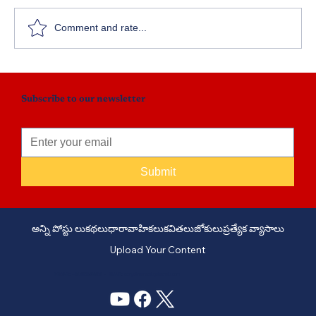
అన్నదాతల అగచాట్లు
Comment and rate...
Subscribe to our newsletter
Submit
అన్ని పోస్టు లు
కథలు
ధారావాహికలు
కవితలు
జోకులు
ప్రత్యేక వ్యాసాలు
Upload Your Content
PHONE: +91 6309958851 - EMAIL:
story@manatelugukathalu.com