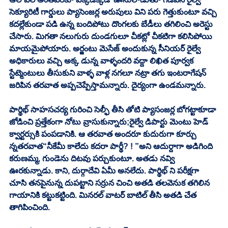
సెక్యూరిటీ గార్డులు ప్యాసెంజర్ల అరుపులు విని పరు గెత్తుకుంటూ వచ్చి 
కదల్లేకుండా పడి ఉన్న బందిపోటు దొంగలకు బేడీలు తగిలించి అరెస్టు 
చేసారు. మిగతా నలుగురు దుండగులూ చీకట్లో చీకటిగా కలిసిపోయి 
మాయమైపోయారు. అర్జంటు మెసేజ్ అందుకున్న సీనియర్ రైల్వే 
అధికారులు వచ్చి అక్క డున్న వాళ్ళందరి వద్దా లిఖిత పూర్వక 
స్టేట్మెంటులు తీసుకుని వాళ్ళ వాళ్ల నగలూ నట్రా తగు ఇంటరాగేషన్ 
జరిపిన తరవాత అప్పచెప్పేస్తామన్నారు. దైర్యంగా ఉండమన్నారు. 
పార్థిభ్ సాహసచర్య గురించి సెల్ఫీ తీసి తోటి ప్యాసంజర్ల బోగట్టాకూడా 
జోడించి ప్రత్తేకంగా నోటు వ్రాసుకున్నారు;రైల్వే డిపార్టు మెంటు హెడ్ 
క్వార్టర్సుకి పంపడానికి. ఆ తరవాత అందరూ కుదురుగా కూర్చు 
న్నతరవాత“నీకేమీ కాలేదు కదరా పార్థీ? ! ”అని ఆదుర్దాగా అడిగింది 
కరుణమ్మ, గుండెను దిటవు పర్చుకుంటూ. అతడు నవ్వి 
ఊరకున్నాడు. కాని, దుర్గాదేవి ఏమీ అనలేదు. పార్థిభ్ ని పరీక్షగా 
చూసి తనపైనున్న దుపట్టాని సర్రున చించి అతడి తలవెనుక తగిలిన 
గాయానికి కట్టుకట్టింది. మినరల్ వాటర్ బాటిల్ తీసి అతడి చేత 
తాగిపించింది. 