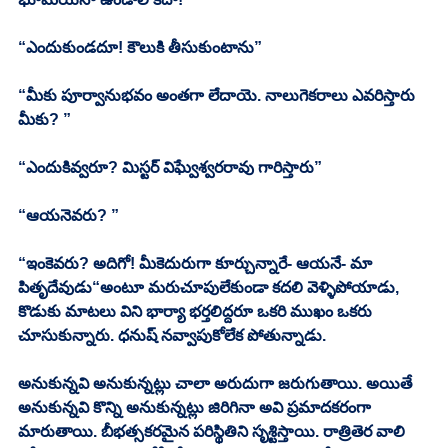
“ఎందుకుండదూ! కౌలుకి తీసుకుంటాను” 
“మీకు పూర్వానుభవం అంతగా లేదాయె. నాలుగెకరాలు ఎవరిస్తారు 
మీకు? ” 
“ఎందుకివ్వరూ? మిస్టర్ విఘ్వేశ్వరరావు గారిస్తారు” 
“ఆయనెవరు? ”
“ఇంకెవరు? అదిగో! మీకెదురుగా కూర్చున్నారే- ఆయనే- మా 
పితృదేవుడు“అంటూ మరుచూపులేకుండా కదలి వెళ్ళిపోయాడు, 
కొడుకు మాటలు విని భార్యా భర్తలిద్దరూ ఒకరి ముఖం ఒకరు 
చూసుకున్నారు. ధనుష్ నవ్వాపుకోలేక పోతున్నాడు. 
అనుకున్నవి అనుకున్నట్లు చాలా అరుదుగా జరుగుతాయి. అయితే 
అనుకున్నవి కొన్ని అనుకున్నట్లు జిరిగినా అవి ప్రమాదకరంగా 
మారుతాయి. బీభత్సకరమైన పరిస్థితిని సృశ్టిస్తాయి. రాత్రితెర వాలి 