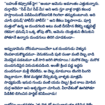
”బహుత్ కప్సూరత్ హై! ”అంటూ ఆమెను అమాంతం ఎత్తుకున్నారు. 
దుర్గాదేవి- “సేవ్ మీ! సేవ్ మీ! అని అరు స్తూ వాళ్ల రాక్షస కబంధ 
హస్తాలనుండి విడిపించుకోవడానికి గిలగిలా తన్నుకుంటూంది. అది 
చూసి ధనుష్”పోలీస్! పోలీస్! ” అని కేకలు పెట్టసాగాడు. పూర్తి 
మత్తులో ఉన్న ఆ దుండగలది అటు వంటి దీనహీన కేకల్ని లక్ష్యపెట్టే 
రకమా! ధనుష్ ని ఒక్క తోపు తోసి, ఆమెను యెత్తుకుని తీసుకుని 
పోతూనే ఉన్నారు దుండగులు తిరిగి చూడకుండా-- 
అప్పుడామెను నోరుమూయించేలా ఒక దుండగుడు చెళ్ళున 
లెంపకాయకొట్టడమూ- వెనుకనుండి పులి పంజా వంటి దెబ్బ వాడి 
మెడపైన పడటమూ ఒకే సారి జరిగి పోయాయి.! మరొక దెబ్బ- మరొక 
దుండగుడిపైన విరుచుకుపడింది. అంతే! క్రింద పడ్డ ఇద్దరు 
దుండగులూ మళ్లీ లేవలేదు. ఆ దెబ్బ మామూలు టింగరి పింగరి 
దెబ్బకాదుగా. కేరళ మర్మకళ నేర్చుకున్న వాళ్ళకు మాత్రమే 
సాధ్యమయే ఇనుప గుండు వంటి యమ దెబ్బ! క్రింద కాలు మోపిన 
దుర్గ అదెవరా అని ఆశ్చర్యంగా చూసింది. వీరావేశంతో ఊగిపోతూ 
పిడికిలి బిగించిన పార్థిబ్ కనిపించాడు! 
ఆలోపల అంతవరకూ ఎక్కడెక్కడో ఊసులాడుతూ గడిపిన రైల్వే 