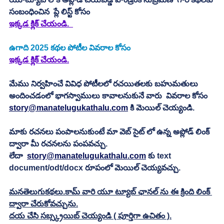
సంబంధించిన  ప్లే లిస్ట్ కోసం 
ఇక్కడ క్లిక్ చేయండి.
ఉగాది 2025
కథల పోటీల వివరాల కోసం
ఇక్కడ క్లిక్ చేయండి.
మేము నిర్వహించే వివిధ పోటీలలో రచయితలకు బహుమతులు 
అందించడంలో భాగస్వాములు కావాలనుకునే వారు  వివరాల కోసం 
story@manatelugukathalu.com
 కి మెయిల్ చెయ్యండి.
మాకు రచనలు పంపాలనుకుంటే మా వెబ్ సైట్ లో ఉన్న అప్లోడ్ లింక్ 
ద్వారా మీ రచనలను పంపవచ్చు.
లేదా  
story@manatelugukathalu.com
 కు text 
document/odt/docx రూపంలో మెయిల్ చెయ్యవచ్చు. 
మనతెలుగుకథలు.కామ్ వారి యూ ట్యూబ్ ఛానల్ ను ఈ క్రింది లింక్ 
ద్వారా చేరుకోవచ్చును.
దయ చేసి సబ్స్క్రయిబ్ చెయ్యండి ( పూర్తిగా ఉచితం ).