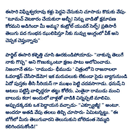
ఈసారి విఘ్నేశ్వరరావు కళ్లు పెద్దవి చేసుకుని చూసాడు కొడుకు వేపు- 
“టూమచ్ వెటకారం చేయకురా అబ్బీ! నిన్ను వాడితో క్షమాపణ 
కోరమని అడిగిందా మీ అమ్మ? కంట్రోల్ యువర్ సెల్ఫ్! ప్రతిసారీ 
తెలుగు పద గుంభన ఝులిపిస్తూ నీకు నువ్వు ఆంగ్లంలో వీక్ అని 
చెప్పక చెప్తున్నావు”
పార్థిబ్ ఈసారి కళ్ళెత్తి చూసి ఊరకుండిపోయాడు- “నాకున్న తెలుగే 
నాకు గొప్ప“ అని గొణుక్కుంటూ క్షణం పాటు ఆలోచించాడు. 
నిజంగానే తను- ‘రాముడు- భీముడు ‘ చిత్రంలో’ని రాజనాలలా 
ఓవరాక్షన్ చేసేసాడేమో! ఇక మరుపలుకు లేకుండా సైడు బ్యాగునుండి 
ఏదో పుస్తకం తీసి సీరియస్ గా ముఖం పెట్టి చదవసాగాడు. ధనుష్ ని 
ఆటలు పట్టిస్తే వాళ్ళిద్దరూ తట్టు కోలేరు. ఎంతైనా రాముడు మంచి 
బాలుడు కదా! అందులో వాళ్లతో వాడికి చిన్నప్పటి మాలిమి. 
అప్పుడక్కడకు ఒక పెద్దాయన వచ్చాడు- “ఎక్స్యూజ్మీ! ” అంటూ. 
అందరూ అతడి వేపు తలలు తిప్పి చూసారు- ఏమిటన్నట్టు. ”ఈ 
బోగీలో మీరు తెలుగువారని తెలుసుకుని బోలెడంత నెమ్మది 
కలిగిందనుకోండి!”