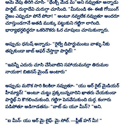
ఆమె వేపు తిరిగి చూసి- “థేంక్స్ మేడ మ్”అని నవ్వుతూ అన్నాడు 
పార్థిబ్. దుర్గాదేవి చురుగ్గా చూసింది. ”మీనుండి ఈ- ఈజీ గోయింగ్ 
నైజం ఎప్పుడూ పోనే పోదా! ” అంటూ నవ్వలేక నవ్వుతూ అందరూ 
చూస్తుండగానే అతడి ముక్కు పట్టుకుని గట్టిగా లాగింది. 
భార్యాభర్తలిద్దరూ ఒకరినొకరు ఓర చూపులు చూసుకున్నారు. 
అప్పుడు ధనుష్ అన్నాడు- “రైల్వే డిపార్టుమంటు వాళ్ళు నీకు 
తప్పకుండా జాబ్ ఆఫర్ చేస్తార్రా పార్థిబ్! ”
“ఇవన్నీ ఎదురు చూసి చేసేవాటిని సహాయమనర్రా తిరుమల 
నాయకా! బిజినస్ మైండ్ అంటారు“
అప్పుడు మరొక సారి కిలకిలా నవ్వుతూ- “యు ఆర్ రైట్ మైడియర్ 
హీమ్యాన్! ”అంటూ చుట్టు ప్రక్కలున్నవారిని ఖాతరు చేయకుండా 
పార్ధిభ్ ని కౌగలించుకుంది. గట్టిగా పెనవేసుకుంది దుర్గ. కంగారు 
పడిపోతూ అడిగాడతను- “వాట్ డు యూ మీన్? ”అని. 
“ఐ మీన్- యు ఆర్ మై లైఫ్- మై సోల్. —ప్లీజ్ హగ్ మీ! “