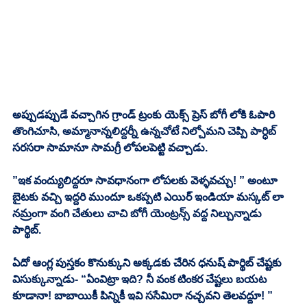
అప్పుడప్పుడే వచ్చాగిన గ్రాండ్ ట్రంకు యెక్స్ ప్రెస్ బోగీ లోకి ఓపారి 
తొంగిచూసి, అమ్మానాన్నలిద్దర్నీ ఉన్నచోటే నిల్చోమని చెప్పి పార్ధిబ్ 
సరసరా సామానూ సామగ్రీ లోపలపెట్టి వచ్చాడు. 
”ఇక వంద్యులిద్దరూ సావధానంగా లోపలకు వెళ్ళవచ్చు! ” అంటూ 
బైటకు వచ్చి ఇద్దరి ముందూ ఒకప్పటి ఎయిర్ ఇండియా మస్కట్ లా 
నమ్రంగా వంగి చేతులు చాచి బోగీ యెంట్రన్స్ వద్ద నిల్చున్నాడు 
పార్థిబ్. 
ఏదో ఆంగ్ల పుస్తకం కొనుక్కుని అక్కడకు చేరిన ధనుష్ పార్థిబ్ చేష్టకు 
విసుక్కున్నాడు- “ఏంవిట్రా ఇది? నీ వంక టింకర చేష్టలు బయట 
కూడానా! బాబాయికీ పిన్నికీ ఇవి ససేమిరా నచ్చవని తెలవద్దూ! ”