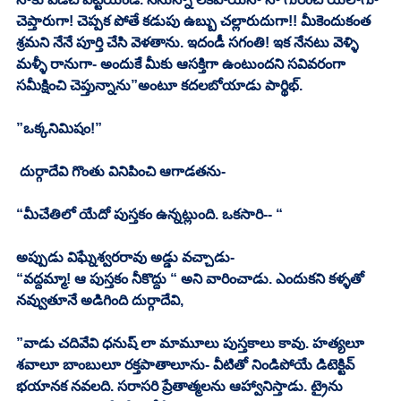
చెప్తారుగా! చెప్పక పోతే కడుపు ఉబ్బు చల్లారుదుగా!! మీకెందుకంత 
శ్రమని నేనే పూర్తి చేసి వెళతాను. ఇదండీ సగంతి! ఇక నేనటు వెళ్ళి 
మళ్ళీ రానుగా- అందుకే మీకు ఆసక్తిగా ఉంటుందని సవివరంగా 
సమీక్షించి చెప్తున్నాను”అంటూ కదలబోయాడు పార్థిభ్. 
”ఒక్కనిమిషం!”
 దుర్గాదేవి గొంతు వినిపించి ఆగాడతను- 
“మీచేతిలో యేదో పుస్తకం ఉన్నట్లుంది. ఒకసారి-- “ 
అప్పుడు విఘ్నేశ్వరరావు అడ్డు వచ్చాడు- 
“వద్దమ్మా! ఆ పుస్తకం నీకొద్దు “ అని వారించాడు. ఎందుకని కళ్ళతో 
నవ్వుతూనే అడిగింది దుర్గాదేవి, 
”వాడు చదివేవి ధనుష్ లా మామూలు పుస్తకాలు కావు. హత్యలూ 
శవాలూ బాంబులూ రక్తపాతాలూను- వీటితో నిండిపోయే డిటెక్టివ్ 
భయానక నవలది. సరాసరి ప్రేతాత్మలను ఆహ్వానిస్తాడు. ట్రైను 