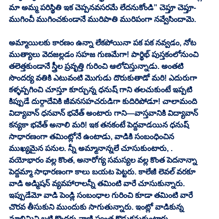
మా అమ్మ పరిస్థితి ఇక చెప్పనవసరమే లేదనుకోండి” చెప్తూ చెప్తూ- 
ముగించీ ముగించకుండానే మురిపాతి మురిపంగా నవ్వేసిందామె. 
అమ్మాయిలకు కారణం ఉన్నా లేకపోయినా పక పక నవ్వడం, నోట 
ముత్యాలు వెదజల్లడం సహజ గుణమేగా! పార్థిభ్ పుస్తకంలోనుంచి 
తలెత్తకుండానే స్త్రీల ప్రవృత్తి గురించి ఆలోచిస్తున్నాడు. అంతటి 
సొందర్య వతికి ఎటువంటి మొగుడు దొరుకుతాడో మరి! ఎదురుగా 
కళ్ళప్పగించి చూస్తూ కూర్చున్న ధనుష్ గాని తలచుకుంటే ఇప్పటి 
కిప్పుడే దుర్గాదేవికి జీవనసహచరుడిగా కుదిరిపోడూ! చాలామంది 
విద్యావాన్ ధనవాన్ భవేత్ అంటారు గాని—వాస్తవానికి విద్యావాన్ 
కన్యకా భవేత్ అనాలి మరి! ఇక తనకంటే పెద్దవాడయిన ధనుష్ 
సాధారణంగా తమింట్లోనే ఉంటాడు, వాడికి సంబంధించిన 
ముఖ్యమైన పనుల. న్నీ అమ్మానాన్నలే చూసుకుంటారు, . 
వయోభారం వల్ల కొంత, అనారోగ్య సమస్యల వల్ల కొంత పెదనాన్నా 
పెద్దమ్మా సాధారణంగా కాలు బయట పెట్టరు. కాలేజీ లెవల్ వరకూ 
వాడి అడ్మిషన్ వ్యవహారాలన్నీ తమింటి వారే చూసుకున్నారు. 
ఇప్పుడేమో వాడి పెండ్లి సంబంధాల గురించి కూడా తమింటి వారే 
చొరవ తీసుకుని ముందుకు సాగుతున్నారు. ఇంట్లో వాడికున్న 
మాలిమిని బట్టి కొందరు వాణ్ణి స్వంత కొడుకనుకుంటారు. 