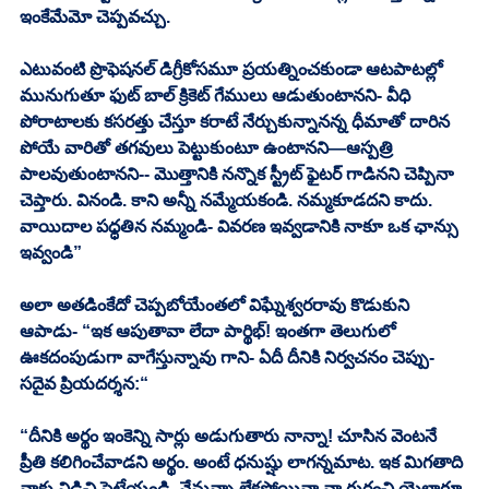
ఇంకేమేమో చెప్పవచ్చు. 
ఎటువంటి ప్రొఫెషనల్ డిగ్రీకోసమూ ప్రయత్నించకుండా ఆటపాటల్లో 
మునుగుతూ ఫుట్ బాల్ క్రికెట్ గేములు ఆడుతుంటానని- వీధి 
పోరాటాలకు కసరత్తు చేస్తూ కరాటే నేర్చుకున్నానన్న ధీమాతో దారిన 
పోయే వారితో తగవులు పెట్టుకుంటూ ఉంటానని—ఆస్పత్రి 
పాలవుతుంటానని-- మొత్తానికి నన్నొక స్ట్రీట్ ఫైటర్ గాడినని చెప్పినా 
చెప్తారు. వినండి. కాని అన్నీ నమ్మేయకండి. నమ్మకూడదని కాదు. 
వాయిదాల పధ్ధతిన నమ్మండి- వివరణ ఇవ్వడానికి నాకూ ఒక ఛాన్సు 
ఇవ్వండి” 
అలా అతడింకేదో చెప్పబోయేంతలో విఘ్నేశ్వరరావు కొడుకుని 
ఆపాడు- “ఇక ఆపుతావా లేదా పార్థిభ్! ఇంతగా తెలుగులో 
ఊకదంపుడుగా వాగేస్తున్నావు గాని- ఏదీ దీనికి నిర్వచనం చెప్పు- 
సదైవ ప్రియదర్శన:“
“దీనికి అర్థం ఇంకెన్ని సార్లు అడుగుతారు నాన్నా! చూసిన వెంటనే 
ప్రీతి కలిగించేవాడని అర్థం. అంటే ధనుష్షు లాగన్నమాట. ఇక మిగతాది 
నాకు విడిచి పెట్టేయండి. నేనున్నా లేకపోయినా నా గురంచి యెలాగూ 