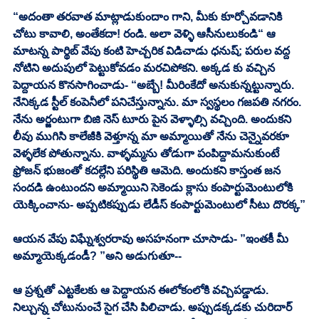
“అదంతా తరవాత మాట్లాడుకుందాం గాని, మీకు కూర్చోవడానికి 
చోటు కావాలి, అంతేకదా! రండి. అలా వెళ్ళి ఆసీనులుకండి“ ఆ 
మాటన్న పార్థిబ్ వేపు కంటి హెచ్చరిక విడిచాడు ధనుష్; పరుల వద్ద 
నోటిని అదుపులో పెట్టుకోవడం మరచిపోకని. అక్కడ కు వచ్చిన 
పెద్దాయన కొనసాగించాడు- “అబ్బే! మీరింకేదో అనుకున్నట్టున్నారు. 
నేనిక్కడ స్టీల్ కంపెనీలో పనిచేస్తున్నాను. మా స్వస్థలం గజపతి నగరం. 
నేను అర్జంటుగా బిజి నెస్ టూరు పైన వెళ్ళాల్సి వచ్చింది. అందుకని 
లీవు ముగిసి కాలేజీకి వెళ్తూన్న మా అమ్మాయితో నేను చెన్నైవరకూ 
వెళ్ళలేక పోతున్నాను. వాళ్ళమ్మను తోడుగా పంపిద్దామనుకుంటే 
ఫ్రోజన్ భుజంతో కదల్లేని పరిస్థితి ఆమెది. అందుకని కాస్తంత జన 
సందడి ఉంటుందని అమ్మాయిని సెకెండు క్లాసు కంపార్టుమెంటులోకి 
యెక్కించాను- అప్పటికప్పుడు లేడీస్ కంపార్టుమెంటులో సీటు దొరక్క”
ఆయన వేపు విఘ్నేశ్వరరావు అసహనంగా చూసాడు- ”ఇంతకీ మీ 
అమ్మాయెక్కడండీ? ”అని అడుగుతూ-- 
ఆ ప్రశ్నతో ఎట్టకేలకు ఆ పెద్దాయన ఈలోకంలోకి వచ్చిపడ్డాడు. 
నిల్చున్న చోటునుంచే సైగ చేసి పిలిచాడు. అప్పుడక్కడకు చురిదార్ 