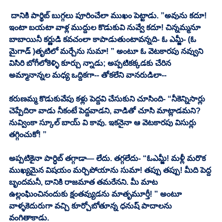
 దానికి పార్థిబ్ బుగ్గలు పూరించేలా ముఖం పెట్టాడు. ”అవును కదూ! 
ఇంటా బయటా వాళ్ల ముద్దుల కొడుకువి నువ్వే కదూ! చిన్నమ్మనూ 
బాబాయినీ కర్ణుడి కవచంలా కాపాడుతుంటావన్నది- ఓ ఎమ్జీ- (ఓ 
మైగాడ్ )తృటిలో మర్చేను సుమా! ” అంటూ ఓ వెటకారపు నవ్వుని 
విసిరి బోగీలోకెళ్ళి కూర్చు న్నాడు; అప్పటికక్కడకు చేరిన 
అమ్మానాన్నల మధ్య ఒద్దికగా-- తోకలేని వానరుడిలా-- 
కరుణమ్మ కొడుకువేపు కళ్లు పెద్దవి చేసుకుని చూసింది- “నీకెన్నిసార్లు 
చెప్పేదిరా వాడు నీకంటే పెద్దవాడని, వాడితో చూసి మాట్లాడమని? 
నువ్వింకా స్కూల్ బాయ్ వి కావు. ఇకనైనా ఆ వెటకారపు విసుర్లు 
తగ్గించుకో! ”
అప్పటికైనా పార్ధిబ్ తగ్గాడా— లేదు. తగ్గలేదు- “ఓఎమ్జీ! మళ్లీ మరొక 
ముఖ్యమైన విషయం మర్చిపోయాను సుమా! తప్పు తప్పు! మీది పెద్ద 
బృందమనీ, దానికి రాజమాత తమరేనని. మీ మాట 
ఉల్లంఘించినందుకు క్షంతవ్యుడను మాతృమూర్తీ! ” అంటూ 
వాళ్ళకెదురుగా వచ్చి కూర్చోబోతూన్న ధనుష్ పాదాలను 
వంగితాకాడు. 