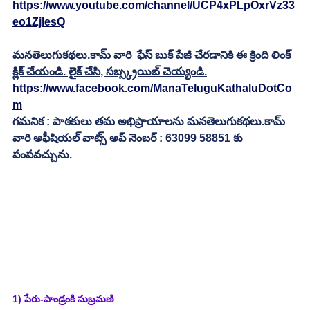
https://www.youtube.com/channel/UCP4xPLpOxrVz33
eo1ZjlesQ
మనతెలుగుకథలు.కామ్ వారి  ఫేస్ బుక్ పేజీ చేరడానికి ఈ క్రింది లింక్ 
క్లిక్ చేయండి. లైక్ చేసి, సబ్స్క్రయిబ్ చెయ్యండి.
https://www.facebook.com/ManaTeluguKathaluDotCo
m
గమనిక : పాఠకులు తమ అభిప్రాయాలను మనతెలుగుకథలు.కామ్ 
వారి అఫీషియల్ వాట్స్ అప్ నెంబర్ : 63099 58851 కు 
పంపవచ్చును.
1) పేరు-పాండ్రంకి సుబ్రమణి