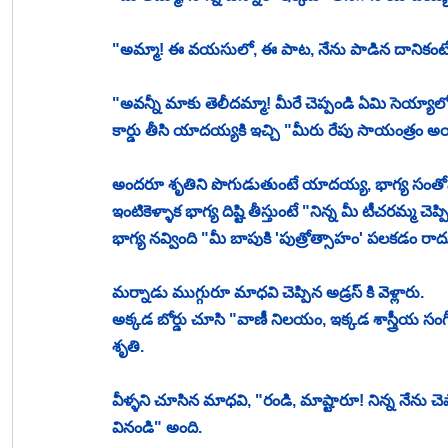
"అమ్మా! ఈ వయసులో, ఈ పాట, నేను పాడిన దానికంటే ఇం
"అవన్నీ మాకు తెలీదమ్మా! మీరే చెప్పండి ఏమి సెయ్య
కార్డు తీసి యాదయ్యకి ఇచ్చి "మీరు రేపు సాయంత్రం అయిద
అందరూ శృతిని పొగుడుతుంటే యాదయ్య, భాగ్య సంతో
ఇంటికెళ్ళాక భాగ్య దిష్టి తీస్తుంటే "నిన్న మీ టీచరమ్
భాగ్య నవ్వింది "మీ బాపుకి 'పుత్రోత్సాహం' పలకడం రాదు
మర్నాడు ముగ్గురూ మాధవి చెప్పిన అడ్రస్ కి వెళ్లారు. 
అక్కడ బోర్డు చూసి "వాణీ నిలయం, ఇక్కడ శాస్త్రీయ సం
శృతి. 
వీళ్ళని చూసిన మాధవి, "రండి, మాష్టారూ! నిన్న నేను 
వినండి" అంది. 