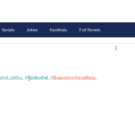
Serials
Jokes
Kavithalu
Full Novels
thiLalitha
, 
#శ
్రీపతిలలిత, #
BapukicchinaMata
, 