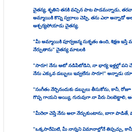
చైతన్య, శృతిని తనకి వచ్చిన పాట పాడమన్నాడు, తరవ
అమ్మాయికి కొన్ని స్వరాలు చెప్పి, తను ఎలా అన్నాడో 
ఆశ్చర్యపోయాడు చైతన్య. 
"మీ అమ్మాయికి పూర్వజన్మ సుకృతం ఉంది, శిక్షణ ఇస్త
నేర్పుతాను" చైతన్య మాటలకి
"సారూ! నేను ఆటో నడిపేటోడిని, నా భార్య ఇళ్లల్లో పని చేస్త
నేను ఎక్కువ డబ్బులు ఇవ్వలేను సారూ!" అన్నాడు య
"సంగీతం నేర్పినందుకు డబ్బులు తీసుకోను, కానీ, రోజూ న
గొప్ప గాయని అయ్యి, గురువుగా నా పేరు నిలబెట్టాలి, అద
"మీరెలా చెప్తే నేను అలా నేర్చుకుంటాను, బాగా పాడితే
"ఒక్కసారేమిటి, మీ నాన్నని విమానాల్లోనే తిప్పచ్చు, కానీ