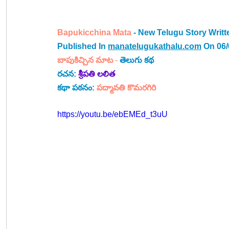
Bapukicchina Mata
 - New Telugu Story Writ
Published In 
manatelugukathalu.com
 On 06
బాపుకిచ్చిన మాట
 -
తెలుగు
 కథ
రచన: 
శ్రీపతి లలిత
కథా పఠనం: 
పద్మావతి కొమరగిరి
https://youtu.be/ebEMEd_t3uU