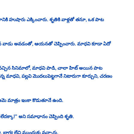
కి హుషారు ఎక్కించారు. శృతికి వాళ్లతో తనూ, ఒక పాట 
న వాడు అవడంతో, ఆయనతో చెప్పించారు. మాధవి కూడా ఏదో 
తగా వచ్చిన సినిమాలో, మాధవి పాడి, చాలా హిట్ అయిన పాట 
చున్న మాధవి, పల్లవి మొదలుపెట్టగానే నిటారుగా కూర్చుని, చరణం 
 ఆమె మాత్రం ఇంకా కొడుతూనే ఉంది. 
లేదక్కా!" అని సమాధానం చెప్పింది శృతి. 
భాగ్య లేచి ముందుకు వచ్చారు. 