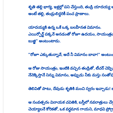
శృతి తల్లి భాగ్య, ఇళ్లల్లో పని చేస్తుంది, తండ్రి యాదయ్య
అంటే తల్లి, తండ్రులిద్దరికీ పంచ ప్రాణాలు. 
యాదయ్యకి ఉన్న ఒకే ఒక్క బలహీనత విమానం. 
ఎయిర్పోర్ట్ పక్కనే అనడంతో రోజూ ఉదయం, సాయంత్రం 
బుజ్జి" అంటుంటాడు. 
"రోజూ ఎక్కుతున్నావే, అదే నీ విమానం బావా!" అంటుంద
ఆ రోజు సాయంత్రం, ఇంటికి వచ్చిన తండ్రితో, టీచర్ చెప్ప
నేనెక్కిస్తానే నిన్ను విమానం, అప్పుడు నీకు మస్తు సంత
తెలివితో పాటు, దేవుడు శృతికి మంచి స్వరం ఇచ్చాడు! బ
ఆ సంవత్సరం వినాయక చవితికి, బస్తీలో నవరాత్రులు చేస్తు
చెయ్యాలనే కోరికతో, ఒక వర్ధమాన గాయని, మాధవి ప్రోగ్రాం 