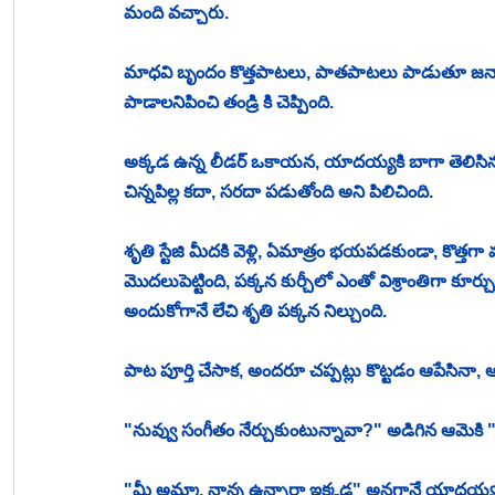
మంది వచ్చారు. 
మాధవి బృందం కొత్తపాటలు, పాతపాటలు పాడుతూ జనాని
పాడాలనిపించి తండ్రి కి చెప్పింది. 
అక్కడ ఉన్న లీడర్ ఒకాయన, యాదయ్యకి బాగా తెలిసి
చిన్నపిల్ల కదా, సరదా పడుతోంది అని పిలిచింది. 
శృతి స్టేజి మీదకి వెళ్లి, ఏమాత్రం భయపడకుండా, కొత్
మొదలుపెట్టింది, పక్కన కుర్చీలో ఎంతో విశ్రాంతిగా కూర్
అందుకోగానే లేచి శృతి పక్కన నిల్చుంది. 
పాట పూర్తి చేసాక, అందరూ చప్పట్లు కొట్టడం ఆపేసినా,
"నువ్వు సంగీతం నేర్చుకుంటున్నావా?" అడిగిన ఆమెకి "
"మీ అమ్మా, నాన్న ఉన్నారా ఇక్కడ" అనగానే యాదయ్య, 