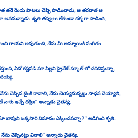
ాత తనే రెండు పాటలు చెప్పి పాడించాడు, ఆ తరవాత ఆ 
అలా అనమన్నాడు. శృతి తప్పులు లేకుండా చక్కగా పాడింది, 
ే మంచి గాయని అవుతుంది, నేను మీ అమ్మాయికి సంగీతం 
ుంది, ఏదో కష్టపడి మా పిల్లని ప్రైవేట్ స్కూల్ లో చదివిస్తున్నా, 
ాదయ్య. 
ేను చెప్పిన టైంకి రావాలి, నేను చెయ్యమన్నట్టు సాధన చెయ్యాలి, 
ే నాకు ఇచ్చే దక్షిణ" అన్నాడు చైతన్య. 
, మా బాపుని ఒక్కసారి విమానం ఎక్కించవచ్చా?" అడిగింది శృతి. 
 నేను చెప్పినట్టు వినాలి" అన్నాడు చైతన్య. 