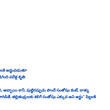
 మాటలకి అడ్డంపడుతూ
ింది పదేళ్ల శృతి. 
, అబ్బాయి కానీ, పుట్టినప్పుడు పొందే సంతోషం కంటే, వాళ్ళు 
గిడితే, తల్లితండ్రులకు కలిగే సంతోషం ఎక్కువ అని అర్థం" పిల్లలకి 