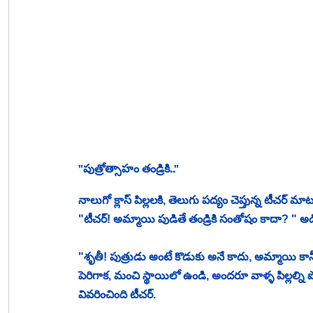
"పుత్రోత్సాహం తండ్రికి.."
నాలుగో క్లాస్ పిల్లలకి, తెలుగు పద్యం చెప్తున్న టీచర్
"టీచర్! అమ్మాయి పుడితే తండ్రికి సంతోషం కాదా? " అడిగ
"శృతీ! పుత్రుడు అంటే కొడుకు అనే కాదు, అమ్మాయి కానీ
పెరిగాక, మంచి స్థాయిలో ఉండి, అందరూ వాళ్ళ పిల్లల్ని పొ
వివరించింది టీచర్. 