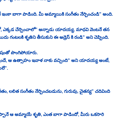
కా బాగా పాడింది. మీ అమ్మాయికి సంగీతం నేర్పించండి" అంది. 
ాలో, ఎక్కడ చేర్పించాలో" అన్నాడు యాదయ్య. మాధవి వెంటనే తన 
ు గంటలకి శృతిని తీసుకుని ఈ అడ్రెస్ కి రండి" అని చెప్పింది. 
షంతో పొంగిపోయారు. 
మ చెప్పిందే, ఆ ఉత్సాహం ఇవాళ నాకు వచ్చింది" అని యాదయ్య అంటే, 
లే". 
గీతం, లలిత సంగీతం నేర్పించబడును, గురువు, చైతన్య" చదివింది 
చెప్పానే ఆ అమ్మాయే శృతి, ఎంత బాగా పాడిందో, మీరు ఒకసారి 