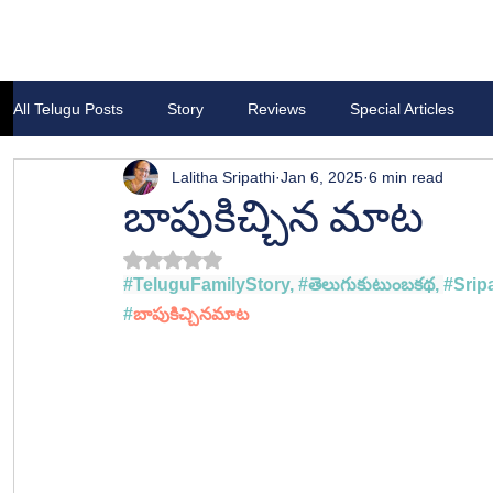
All Telugu Posts
Story
Reviews
Special Articles
Lalitha Sripathi
Jan 6, 2025
6 min read
బాపుకిచ్చిన మాట
Rated NaN out of 5 stars.
#TeluguFamilyStory
, 
#త
ెలుగుకుటుంబకథ, 
#Sripa
#
బాపుకిచ్చినమాట