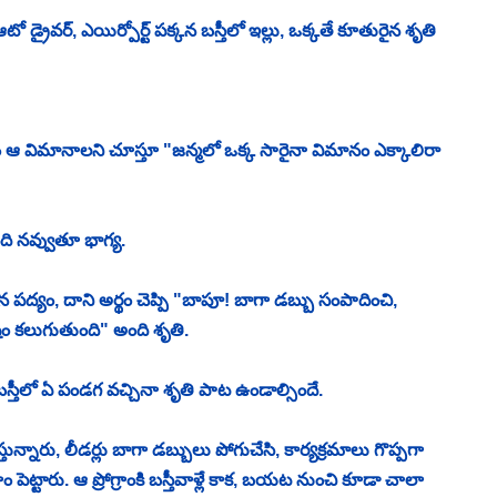
 ఆటో డ్రైవర్, ఎయిర్పోర్ట్ పక్కన బస్తీలో ఇల్లు, ఒక్కతే కూతురైన శృతి 
ఆ విమానాలని చూస్తూ "జన్మలో ఒక్క సారైనా విమానం ఎక్కాలిరా 
ి నవ్వుతూ భాగ్య. 
ిన పద్యం, దాని అర్థం చెప్పి "బాపూ! బాగా డబ్బు సంపాదించి, 
ోషం కలుగుతుంది" అంది శృతి. 
స్తీలో ఏ పండగ వచ్చినా శృతి పాట ఉండాల్సిందే. 
న్నారు, లీడర్లు బాగా డబ్బులు పోగుచేసి, కార్యక్రమాలు గొప్పగా 
పెట్టారు. ఆ ప్రోగ్రాంకి బస్తీవాళ్లే కాక, బయట నుంచి కూడా చాలా 