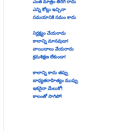
ఎంత మాత్రం తిరిగి రాదు
ఎన్ని కోట్లు ఇచ్చినా
సమయానికి సమం కాదు
నిర్లక్ష్యం చేయరాదు
కాలాన్ని మానవుడా!
వాయిదాలు వేయరాదు
క్రమశిక్షణ లేకుండా!
కాలాన్ని కాదు తప్పు
బాధ్యతరాహిత్యం ముప్పు
ఇకనైనా మేలుకో!
కాలంతో సాగిపో!