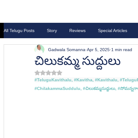
All Telugu Posts
Story
Reviews
Special Articles
Gadwala Somanna
Apr 5, 2025
1 min read
చిలుకమ్మ సుద్దులు
Rated NaN out of 5 stars.
#TeluguKavithalu
, 
#Kavitha
, 
#Kavithalu
, 
#Telugu
#
ChilakammaSuddulu
, #
చిలుకమ్మసుద్దులు, #
సోమన్న
గా