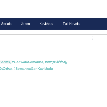
Serials
Jokes
Kavithalu
Full Novels
Poems
, 
#GadwalaSomanna
, 
#గద
్వాలసోమన్న, 
రి
కవితలు, #
SomannaGariKavithalu