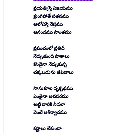
----------------------------------------
ప్రయత్నిస్తే విజయము
క్రుంగిపోతే పతనము
ఆలోచిస్తే నేస్తము
ఆనందము సొంతము
ప్రపంచంలో ప్రతిదీ
నేర్పుతుంది పాఠాలు
కొంతైనా నేర్చుకున్న
చక్కబడును జీవితాలు
సానుకూల దృక్పథము
ఎంతైనా అవసరము
అట్టి వారికి నీడలా
వెంటే ఆశీర్వాదము 
కష్టాలు లేకుండా