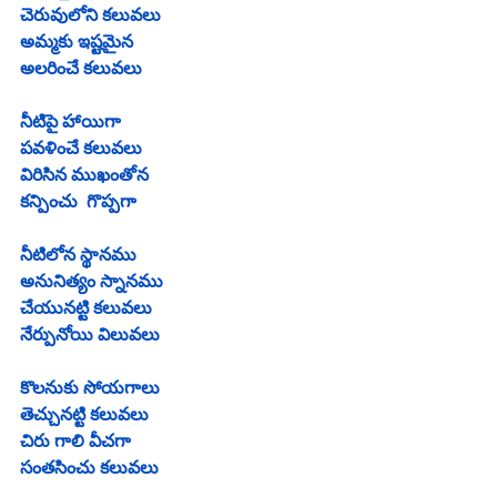
చెరువులోని కలువలు
అమ్మకు ఇష్టమైన
అలరించే కలువలు
నీటిపై హాయిగా
పవళించే కలువలు
విరిసిన ముఖంతోన
కన్పించు  గొప్పగా
నీటిలోన స్థానము
అనునిత్యం స్నానము
చేయునట్టి కలువలు
నేర్పునోయి విలువలు
కొలనుకు సోయగాలు
తెచ్చునట్టి కలువలు
చిరు గాలి వీచగా
సంతసించు కలువలు