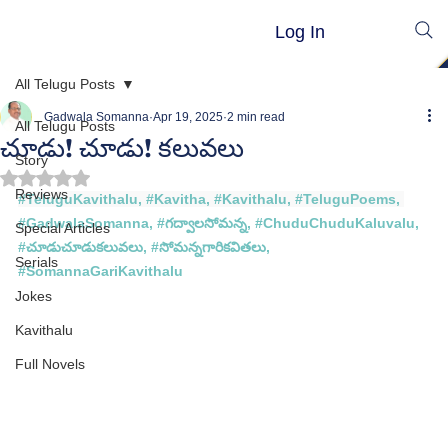
Log In
All Telugu Posts
Gadwala Somanna
Apr 19, 2025
2 min read
All Telugu Posts
చూడు! చూడు! కలువలు
Story
Rated NaN out of 5 stars.
Reviews
#TeluguKavithalu
, 
#Kavitha
, 
#Kavithalu
, 
#TeluguPoems
, 
#GadwalaSomanna
, 
#గద
్వాలసోమన్న, #
ChuduChuduKaluvalu
, 
Special Articles
#
చూడుచూడుకలువలు,
#
సోమన్న
గారి
కవితలు, 
Serials
#
SomannaGariKavithalu
Jokes
Kavithalu
Full Novels