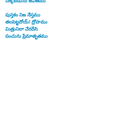
చక్కబడును జీవితము
పుస్తకం నిజ నేస్తము
తలపెట్టదోయ్! ద్రోహము
మిత్రునిలా చేరదీసి
పంచును ప్రేమాతృతము