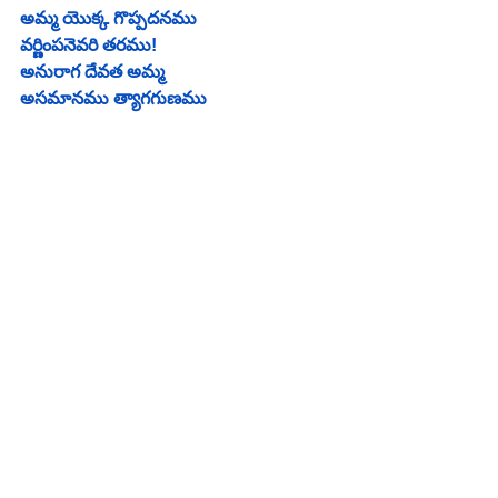
అమ్మ యొక్క గొప్పదనము
వర్ణింపనెవరి తరము!
అనురాగ దేవత అమ్మ
అసమానము త్యాగగుణము