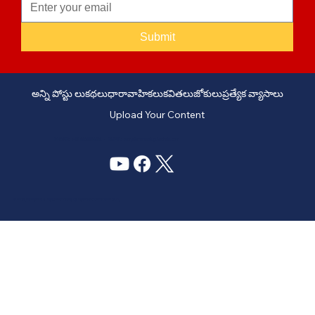
Submit
అన్ని పోస్టు లు
కథలు
ధారావాహికలు
కవితలు
జోకులు
ప్రత్యేక వ్యాసాలు
Upload Your Content
PHONE: +91 6309958851 - EMAIL:
story@manatelugukathalu.com
© 2035
Designed & Digital Marketing by Agency Conversion Guru
.