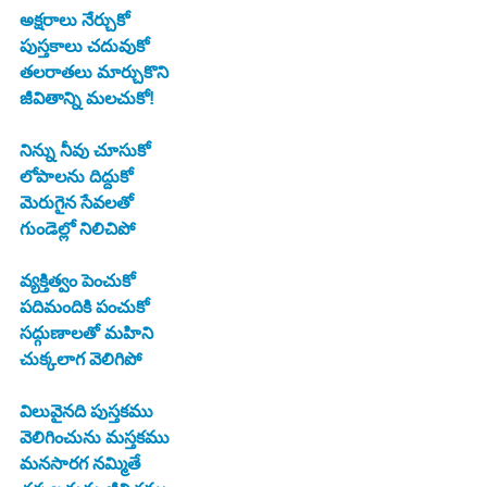
అక్షరాలు నేర్చుకో
పుస్తకాలు చదువుకో
తలరాతలు మార్చుకొని
జీవితాన్ని మలచుకో!
నిన్ను నీవు చూసుకో
లోపాలను దిద్దుకో
మెరుగైన సేవలతో
గుండెల్లో నిలిచిపో
వ్యక్తిత్వం పెంచుకో
పదిమందికి పంచుకో
సద్గుణాలతో మహిని
చుక్కలాగ వెలిగిపో
విలువైనది పుస్తకము
వెలిగించును మస్తకము
మనసారగ నమ్మితే