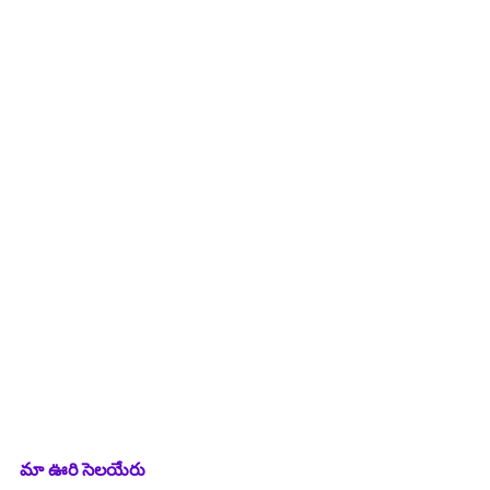
మా ఊరి సెలయేరు