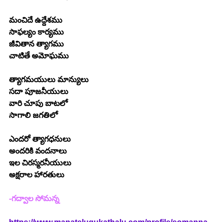
మంచిదే ఉద్దేశము
సాఫల్యం కార్యము
జీవితాన త్యాగము
చాటితే అమోఘము
త్యాగమయులు మాన్యులు
సదా పూజనీయులు
వారి చూపు బాటలో
సాగాలి జగతిలో
ఎందరో త్యాగధనులు
అందరికి వందనాలు
ఇల చిరస్మరనీయులు
అక్షరాల హారతులు
-గద్వాల సోమన్న