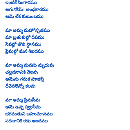
ఇంటికే సింగారము
అగునోయ్! అంధకారము
ఆమె లేక కుటుంబము
మా అమ్మ మహోన్నతము
మా బ్రతుకుల్లో దీపము
సేవల్లో తొలి స్థానము
ప్రేమల్లో ఘన శిఖరము
మా అమ్మ మనసు మృదువు
చల్లదనానికి నెలవు
ఆమెను గనుక పూజిస్తే
దీవెనలెన్నో కలవు
మా అమ్మ ప్రేమసీమ
ఆమె ఉన్న స్వర్గసీమ
భగవంతుని బహుమానము
సదనానికి కడు అందము