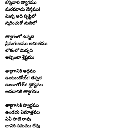
కన్నవారి త్యాగము
మరవరాదు నేస్తము!
మిన్న అది సృష్టిలో
స్మరించుకో మదిలో
త్యాగంలో ఉన్నది
ప్రేమగుణము అమితము
లోకంలో మిన్నది
అన్నింటా శ్రేష్టము
త్యాగానికి అర్థము
ఉంటుందోయ్! తప్పక
ఉండాలోయ్! ధైర్యము
అవడానికి త్యాగము
త్యాగానికి స్వార్థము
ఉండదు ఏమాత్రము
ఏవీ సాటి రావు
దానికి సమము లేవు