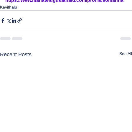
https://www.manatelugukathalu.com/profile/somanna
Kavithalu
See All
Recent Posts