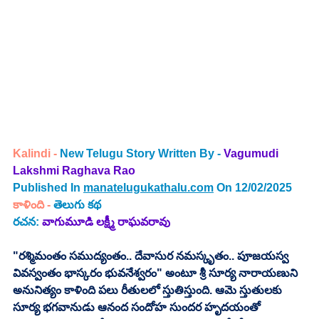
Kalindi - 
New Telugu Story Written By - 
Vagumudi 
Lakshmi Raghava Rao 
Published In 
manatelugukathalu.com
 On 12/02/2025
కాళింది
 - 
తెలుగు కథ 
రచన: 
వాగుమూడి లక్ష్మీ రాఘవరావు
"రశ్మిమంతం సముద్యంతం.. దేవాసుర నమస్కృతం.. పూజయస్వ 
వివస్వంతం భాస్కరం భువనేశ్వరం" అంటూ శ్రీ సూర్య నారాయణుని 
అనునిత్యం కాళింది పలు రీతులలో స్తుతిస్తుంది. ఆమె స్తుతులకు 
సూర్య భగవానుడు ఆనంద సందోహ సుందర హృదయంతో 