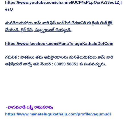
https://www.youtube.com/channel/UCP4xPLpOxrVz33eo1Zjl
esQ
మనతెలుగుకథలు.కామ్ వారి ఫేస్ బుక్ పేజీ చేరడానికి ఈ క్రింది లింక్ క్లిక్ 
చేయండి. లైక్ చేసి, సబ్స్క్రయిబ్ చెయ్యండి.
https://www.facebook.com/ManaTeluguKathaluDotCom
గమనిక : పాఠకులు తమ అభిప్రాయాలను మనతెలుగుకథలు.కామ్ వారి 
అఫీషియల్ వాట్స్ అప్ నెంబర్ : 63099 58851 కు పంపవచ్చును.
 -
వాగుమూడి లక్ష్మీ రాఘవరావు
https://www.manatelugukathalu.com/profile/vagumudi