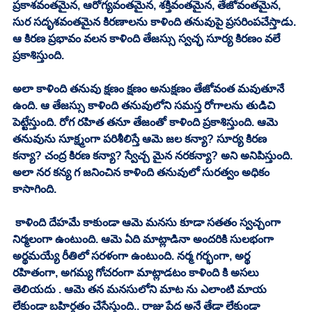
ప్రకాశవంతమైన, ఆరోగ్యవంతమైన, శక్తివంతమైన, తేజోవంతమైన, 
సుర సదృశవంతమైన కిరణాలను కాళింది తనువుపై ప్రసరింపచేస్తాడు. 
ఆ కిరణ ప్రభావం వలన కాళింది తేజస్సు స్వచ్ఛ సూర్య కిరణం వలే 
ప్రకాశిస్తుంది. 
అలా కాళింది తనువు క్షణం క్షణం అనుక్షణం తేజోవంత మవుతూనే 
ఉంది. ఆ తేజస్సు కాళింది తనువులోని సమస్త రోగాలను తుడిచి 
పెట్టేస్తుంది. రోగ రహిత తనూ తేజంతో కాళింది ప్రకాశిస్తుంది. ఆమె 
తనువును సూక్ష్మంగా పరిశీలిస్తే ఆమె జల కన్యా? సూర్య కిరణ 
కన్యా? చంద్ర కిరణ కన్యా? స్వేచ్చ మైన నరకన్యా? అని అనిపిస్తుంది. 
అలా నర కన్య గ జనించిన కాళింది తనువులో సురత్వం అధికం 
కాసాగింది. 
 కాళింది దేహమే కాకుండా ఆమె మనసు కూడా సతతం స్వచ్చంగా 
నిర్మలంగా ఉంటుంది. ఆమె ఏది మాట్లాడినా అందరికి సులభంగా 
అర్థమయ్యే రీతిలో సరళంగా ఉంటుంది. నర్మ గర్భంగా, అర్థ 
రహితంగా, అగమ్య గోచరంగా మాట్లాడటం కాళింది కి అసలు 
తెలియదు ‌. ఆమె తన మనసులోని మాట ను ఎలాంటి మాయ 
లేకుండా బహిర్గతం చేసేస్తుంది.. రాజు పేద అనే తేడా లేకుండా 