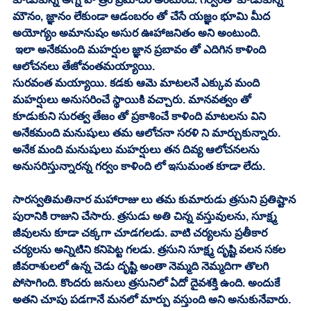
మౌనం, జ్ఞానం లేకుండా ఆడంబరం తో చేసే యజ్ఞం భూమి మీద 
అయోగ్యం అమానుషం అసుర ఊహాజనితం అని అంటుంది. 
 ఇలా అనేకమంది మహర్షుల జ్ఞాన ప్రబావం తో ఎదిగిన కాళింది 
ఆలోచనలు తేజోవంతమయ్యాయి. 
సురవంత మయ్యాయి. కడకు ఆమె మాటలనే ఎక్కువ మంది 
మహర్షులు అనుసరించే స్థాయికి వచ్చారు. మానవత్వం తో 
కూడుకుని సురత్వ తేజం తో ప్రకాశించే కాళింది మాటలను విని 
అనేకమంది మనుషులు తమ ఆలోచనా సరళి ని మార్చుకున్నారు. 
అనేక మంది మనుషులు మహర్షులు తన దివ్య ఆలోచనలను 
అనుసరిస్తున్నారన్న గర్వం కాళింది లో ఇసుమంత కూడా లేదు. 
సారస్వతిమతినార మహారాజు లు తమ కుమారుడు త్రసుని ప్రతిష్టాన 
పురానికి రాజుని చేసారు. త్రసుడు అతి చిన్న వస్తువులను, సూక్ష్మ 
జీవులను కూడా చక్కగా చూడగలడు. వాటి చర్యలను ప్రతీకార 
చర్యలను అన్నిటిని కనిపెట్ట గలడు. త్రసుని సూక్ష్మ దృష్టి వలన సకల 
జీవరాశులలో ఉన్న చెడు దృష్టి అంతా నెమ్మది నెమ్మదిగా తొలగి 
పోసాగింది. కొందరు జనులు త్రసునిలో ఏదో దైవశక్తి ఉంది. అందుకే 
అతని చూపు పడగానే మనలో మార్పు వస్తుంది అని అనుకునేవారు. 