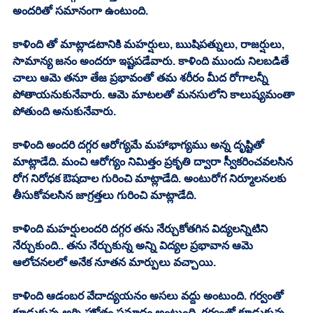
అందరితో సమానంగా ఉంటుంది. 
కాళింది తో మాట్లాడటానికి మహర్షులు, ఋషిపత్నులు, రాజర్షులు, 
సామాన్య జనం అందరూ ఇష్టపడేవారు. కాళింది ముందు నిలబడితే 
చాలు ఆమె తనూ తేజ ప్రభావంతో తమ శరీరం మీద రోగాలన్నీ 
పోతాయనుకునేవారు. ఆమె మాటలతో మనసులోని కాలుష్యమంతా 
పోతుంది అనుకునేవారు.
కాళింది అందరి దగ్గర ఆరోగ్యమే మహాభాగ్యము అన్న దృష్టితో 
మాట్లాడేది. మంచి ఆరోగ్యం నిమిత్తం ప్రకృతి ద్వారా స్వీకరించవలసిన 
రోగ నిరోధక ఔషదాల గురించి మాట్లాడేది. అంటురోగ నిర్మూలనలకు 
తీసుకోవలసిన జాగ్రత్తలు గురించి మాట్లాడేది. 
కాళింది మహర్షులందరి దగ్గర తను నేర్చుకోతగిన విద్యలన్నిటిని 
నేర్చుకుంది.. తను నేర్చుకున్న అన్ని విద్యల ప్రభావాన ఆమె 
ఆలోచనలలో అనేక నూతన మార్పులు వచ్చాయి.
కాళింది ఆడంబర వేదాద్యయనం అసలు వద్దు అంటుంది. గర్వంతో 
కూడుకున్న అగ్ని హోత్రం ప్రమాదం అంటుంది. గర్వంతో కూడుకున్న 