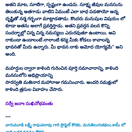
అతని మాట, సూటిగా, స్పష్టంగా ఉండదు. సూక్ష్మ జీవుల మనసును 
తెలుకున్న అతగాడు వాటిని ఏమంటే ఎలా బాధ పడతాయో అన్న 
దృష్టితో నర్మ గర్భంగా మాట్లాడతాడు. కొందరు మనుషుల విషయం లో 
కూడా అతను అలాగే ప్రవర్తిస్తాడు. అతని ప్రవర్తన వలన కొన్ని 
సందర్భాల్లో చిన్న చిన్న సమస్యలు ఎదురవుతూ ఉంటాయి. అవి 
రాకుండా ఉండాలంటే నాలాంటి కన్య మీకు కోడలు కావాలన్న 
భావనతో మీరు ఉన్నారు. మీ భావన నాకు ఆమోద యోగ్యమే" అని 
అంది.
మహర్షుల ద్వారా కాళింది గురించిన పూర్తి సమాచారాన్ని, కాళింది 
మనసులోని అభిప్రాయాన్ని 
సారస్వతి మతినార మహారాజు గమనించారు. అందరి సమక్షంలో 
కాళింది త్రసుల వివాహం చేసారు. 
సర్వే జనాః సుఖినోభవంతు 
***
వాగుమూడి లక్ష్మీ రాఘవరావు
 గారి ప్రొఫైల్ కొరకు, మనతెలుగుకథలు.కామ్ లో 