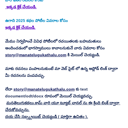
వారి ఇతర రచనల కొరకు
 ఇక్కడ క్లిక్ చేయండి.
ఉగాది 2025
కథల పోటీల వివరాల కోసం
ఇక్కడ క్లిక్ చేయండి.
మేము నిర్వహించే వివిధ పోటీలలో రచయితలకు బహుమతులు 
అందించడంలో భాగస్వాములు కావాలనుకునే వారు వివరాల కోసం 
story@manatelugukathalu.com
 కి మెయిల్ చెయ్యండి.
మాకు రచనలు పంపాలనుకుంటే మా వెబ్ సైట్ లో ఉన్న అప్లోడ్ లింక్ ద్వారా 
మీ రచనలను పంపవచ్చు.
లేదా 
story@manatelugukathalu.com
 కు text 
document/odt/docx రూపంలో మెయిల్ చెయ్యవచ్చు.
మనతెలుగుకథలు.కామ్ వారి యూ ట్యూబ్ ఛానల్ ను ఈ క్రింది లింక్ ద్వారా 
చేరుకోవచ్చును.
దయ చేసి సబ్స్క్రయిబ్ చెయ్యండి ( పూర్తిగా ఉచితం ).