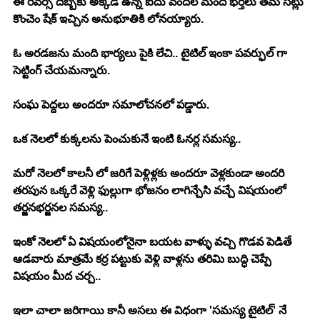
ఈ రివర్స్ దెబ్బకు అక్కడ ఉన్న ఐదు వందల మంది భర్తలు తమ సీట్లు 
కొంచెం షేక్ ఇచ్చిన అనుభూతికి లోనయ్యారు. 
ఓ అరడజను మంది భార్యలు పైకి లేచి.. టైటిల్ ఇంకా పవర్ఫుల్ గా 
సెట్టింగ్ చేయమన్నారు. 
సంఘ పెద్దలు అందరూ సమాలోచనలో పడ్డారు. 
ఒక నెలలో కుక్కలను పెంచుకునే ఇంటి ఓనర్ల సమస్య.. 
మరో నెలలో కాలనీ లో జరిగే పెళ్లిళ్లకు అందరూ వెళ్లకుండా అందరి 
తరపున ఒక్కరే వెళ్లి ఫుల్లుగా భోజనం లాగిన్చేసి వచ్చే విషయంలో 
తర్జనభర్జనల సమస్య.. 
ఇంకో నెలలో ఏ విషయంలోనైనా బయట వాళ్ళు వచ్చి గొడవ పెడితే 
ఆడవారు మాత్రమే కర్ర పట్టుకు వెళ్లి వాళ్లను తరిమి బుద్ధి చెప్పే 
విషయం మీద చర్చ.. 
ఇలా చాలా జరిగాయి కానీ అసలు ఈ విధంగా 'సమస్య టైటిల్' నే 