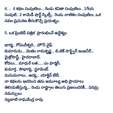
4. ..  4 కథల సంపుటిలు... రెండు కవితా సంపుటిలు.. 1గేయ 
సంపుటి.. 2 కామెడీ షార్ట్ స్కిట్స్.. రెండు నాటికల సంపుటిలు..ఒక 
నవల ప్రచురణ తీసుకొచ్చే ప్రయత్నం.
5. ఒక ప్రింటెడ్ పత్రిక  ప్రారంభించే ఉద్దేశ్యం.
భార్య.. గోవిందీశ్వరి... హౌస్ వైఫ్.
కుమారుడు... వెంకట రామకృష్ణ .. బి.టెక్ సాఫ్ట్వేర్ ఇంజనీర్... 
మైక్రోసాఫ్ట్.. హైదరాబాద్.
కోడలు... మాధురీ లత..... ఎం ఫార్మసీ.
కుమార్తె.. సౌభాగ్య.. స్టూడెంట్.
మనుమరాలు.. ఆద్య... యాక్టివ్ బేబీ.
నా కథలను ఆదరించి తమ అమూల్య అభి ప్రాయాలు 
తెలియజేస్తున్న... రెండు రాష్ట్రాల తెలుగు ప్రజలందరికీ... వినమ్ర 
నమస్సులు.
నల్లబాటి రాఘవేంద్ర రావు