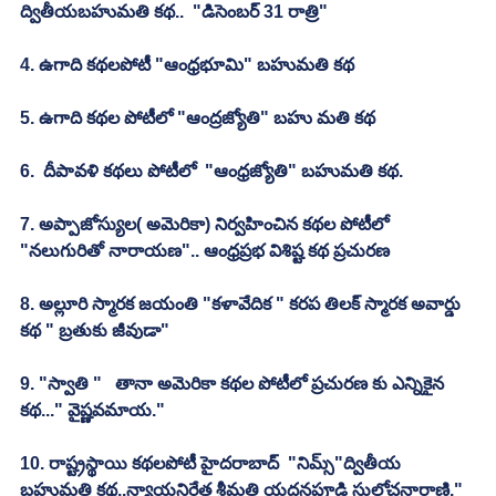
ద్వితీయబహుమతి కథ..  "డిసెంబర్ 31 రాత్రి"
4. ఉగాది కథలపోటీ "ఆంధ్రభూమి" బహుమతి కథ
5. ఉగాది కథల పోటీలో "ఆంద్రజ్యోతి" బహు మతి కథ
6.  దీపావళి కథలు పోటీలో  "ఆంధ్రజ్యోతి" బహుమతి కథ.
7. అప్పాజోస్యుల( అమెరికా) నిర్వహించిన కథల పోటీలో 
"నలుగురితో నారాయణ".. ఆంధ్రప్రభ విశిష్ట కథ ప్రచురణ
8. అల్లూరి స్మారక జయంతి "కళావేదిక " కరప తిలక్ స్మారక అవార్డు 
కథ " బ్రతుకు జీవుడా"
9. "స్వాతి "   తానా అమెరికా కథల పోటీలో ప్రచురణ కు ఎన్నికైన 
కథ..." వైష్ణవమాయ."
10. రాష్ట్రస్థాయి కథలపోటీ హైదరాబాద్  "నిమ్స్"ద్వితీయ 
బహుమతి కథ..న్యాయనిర్ణేత శ్రీమతి యద్దనపూడి సులోచనారాణి." 