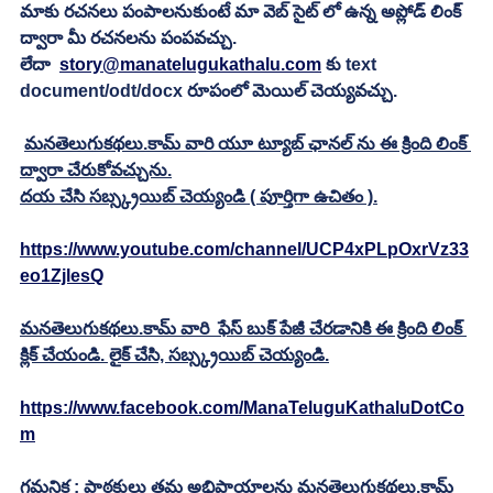
మాకు రచనలు పంపాలనుకుంటే మా వెబ్ సైట్ లో ఉన్న అప్లోడ్ లింక్ 
ద్వారా మీ రచనలను పంపవచ్చు.
లేదా  
story@manatelugukathalu.com
 కు text 
document/odt/docx రూపంలో మెయిల్ చెయ్యవచ్చు.
మనతెలుగుకథలు.కామ్ వారి యూ ట్యూబ్ ఛానల్ ను ఈ క్రింది లింక్ 
ద్వారా చేరుకోవచ్చును.
దయ చేసి సబ్స్క్రయిబ్ చెయ్యండి ( పూర్తిగా ఉచితం ).
https://www.youtube.com/channel/UCP4xPLpOxrVz33
eo1ZjlesQ
మనతెలుగుకథలు.కామ్ వారి  ఫేస్ బుక్ పేజీ చేరడానికి ఈ క్రింది లింక్ 
క్లిక్ చేయండి. లైక్ చేసి, సబ్స్క్రయిబ్ చెయ్యండి.
https://www.facebook.com/ManaTeluguKathaluDotCo
m
గమనిక : పాఠకులు తమ అభిప్రాయాలను మనతెలుగుకథలు.కామ్ 