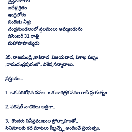
  వైష్ణవమాయ
  ఐదేళ్ల క్రితం
  ఇంద్రలోకం
  బిందెడు నీళ్లు
  చంద్రమండలంలో స్థలములు అమ్మబడును
  డిసెంబర్ 31 రాత్రి
  మహాపాపాత్ముడు
35. రాజమండ్రి ,కాకినాడ ,విజయవాడ, విశాఖ పట్నం 
,రామచంద్రపురంలో.. విశేష సన్మానాలు.
ప్రస్తుతం...
1. ఒక పరిశోధన నవల.. ఒక చారిత్రక నవల రాసే ప్రయత్నం
2. పరిషత్ నాటికలు జడ్జిగా..
3.  కొందరు సినీప్రముఖుల ప్రోత్సాహంతో..
సినిమాలకు కథ మాటలు స్క్రీన్ప్లే అందించే ప్రయత్నం.