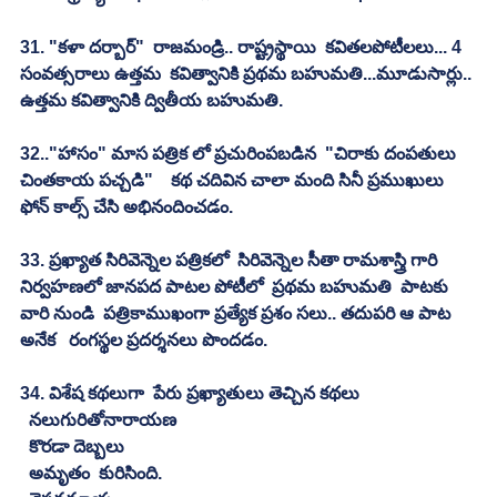
31. "కళా దర్బార్"  రాజమండ్రి.. రాష్ట్రస్థాయి  కవితలపోటీలలు... 4 
సంవత్సరాలు ఉత్తమ  కవిత్వానికి ప్రథమ బహుమతి...మూడుసార్లు.. 
ఉత్తమ కవిత్వానికి ద్వితీయ బహుమతి.
32.."హాసం" మాస పత్రిక లో ప్రచురింపబడిన  "చిరాకు దంపతులు 
చింతకాయ పచ్చడి"    కథ చదివిన చాలా మంది సినీ ప్రముఖులు  
ఫోన్ కాల్స్ చేసి అభినందించడం.
33. ప్రఖ్యాత సిరివెన్నెల పత్రికలో  సిరివెన్నెల సీతా రామశాస్త్రి గారి 
నిర్వహణలో జానపద పాటల పోటీలో  ప్రథమ బహుమతి  పాటకు 
వారి నుండి  పత్రికాముఖంగా ప్రత్యేక ప్రశం సలు.. తదుపరి ఆ పాట 
అనేక   రంగస్థల ప్రదర్శనలు పొందడం.
34. విశేష కథలుగా  పేరు ప్రఖ్యాతులు తెచ్చిన కథలు
  నలుగురితోనారాయణ
  కొరడా దెబ్బలు
  అమృతం  కురిసింది.