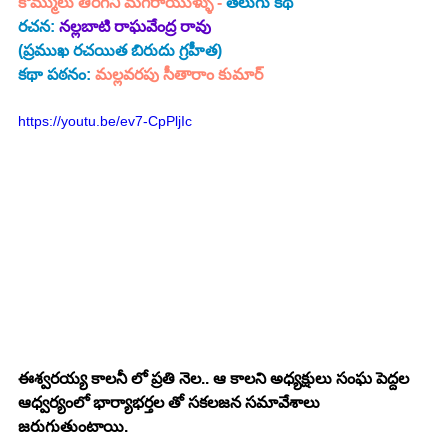
కొమ్ములు తిరగని మగరాయుళ్ళు
 - 
తెలుగు కథ
రచన: 
నల్లబాటి రాఘవేంద్ర రావు
(ప్రముఖ రచయిత బిరుదు గ్రహీత)
కథా పఠనం: 
మల్లవరపు సీతారాం కుమార్
https://youtu.be/ev7-CpPljIc
ఈశ్వరయ్య కాలనీ లో ప్రతి నెల.. ఆ కాలని అధ్యక్షులు సంఘ పెద్దల 
ఆధ్వర్యంలో భార్యాభర్తల తో సకలజన సమావేశాలు 
జరుగుతుంటాయి. 