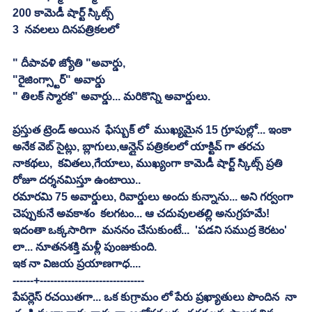
200 కామెడీ షార్ట్ స్కిట్స్
3  నవలలు దినపత్రికలలో
" దీపావళి జ్యోతి "అవార్డు, 
"రైజింగ్స్టార్" అవార్డు
" తిలక్ స్మారక" అవార్డు... మరికొన్ని అవార్డులు.
ప్రస్తుత ట్రెండ్ అయిన  ఫేస్బుక్ లో  ముఖ్యమైన 15 గ్రూపుల్లో... ఇంకా 
అనేక వెబ్ సైట్లు, బ్లాగులు,ఆన్లైన్ పత్రికలలో యాక్టివ్ గా తరచు  
నాకథలు,  కవితలు,గేయాలు, ముఖ్యంగా కామెడీ షార్ట్ స్కిట్స్ ప్రతి 
రోజూ దర్శనమిస్తూ ఉంటాయి..
రమారమి 75 అవార్డులు, రివార్డులు అందు కున్నాను... అని గర్వంగా 
చెప్పుకునే అవకాశం  కలగటం... ఆ చదువులతల్లి అనుగ్రహమే!
ఇదంతా ఒక్కసారిగా  మననం చేసుకుంటే...  'పడని సముద్ర కెరటం' 
లా... నూతనశక్తి మళ్లీ పుంజుకుంది.
ఇక నా విజయ ప్రయాణగాధ....
------+------------------------------
పేపర్లెస్ రచయితగా... ఒక కుగ్రామం లో పేరు ప్రఖ్యాతులు పొందిన  నా 