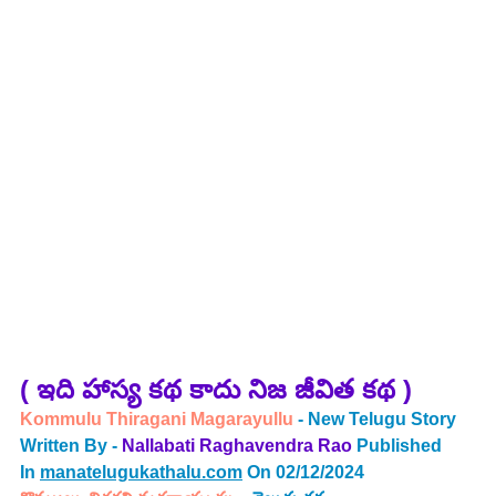
( ఇది హాస్య కథ కాదు నిజ జీవిత కథ )
Kommulu Thiragani Magarayullu 
- New Telugu Story 
Written By - 
Nallabati Raghavendra Rao
 Published 
In 
manatelugukathalu.com
 On 02/12/2024 