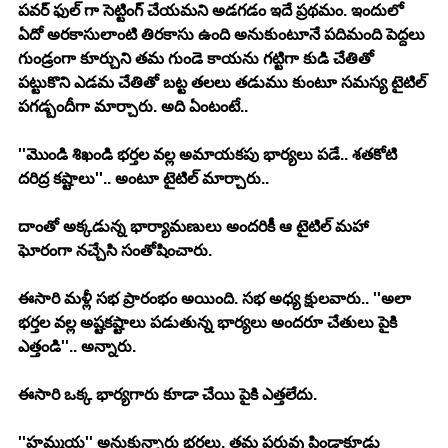
పవర్ ఫుల్ గా సెట్టింగ్ చేయమని అడగడం ఇదే ప్రథమం. ఇందులో 
ఏదో అరకాసులాంటి తిరకాసు ఉంది అనుకుంటూనే పదిమంది పెద్దలు 
గుండ్రంగా కూర్చుని తమ గుండె కాయను గట్టిగా కుడి చేతితో 
పట్టుకొని ఎడమ చేతితో బట్ట తలలు తడుము కుంటూ సమస్య టైటిల్ 
పగడ్బందీగా మార్చారు. అది ఏంటంటే.. 
''మొండి శిఖండి భర్తల వల్ల అమాయకపు భార్యలు పడే.. శతకోటి 
దరిద్ర కష్టాలు''.. అంటూ టైటిల్ మార్చారు.. 
దాంతో అక్కడున్న భార్యామణులు అందరికీ ఆ టైటిల్ మహా 
ఘోరంగా నచ్చేసి సంతోషించారు. 
ఈసారి మళ్లీ సభ ప్రారంభం అయింది. సభ అధ్య క్షులవారు.. ''అలా 
భర్తల వల్ల అష్టకష్టాలు పడుతున్న భార్యలు అందరూ చేతులు పైకి 
ఎత్తండి''.. అన్నారు. 
ఈసారి ఒక్క భార్యగారు కూడా చేయి పైకి ఎత్తలేదు. 
''హమ్మయ'' అనుకున్నారు భర్తలు. తమ పరువు పిండాకూడు 