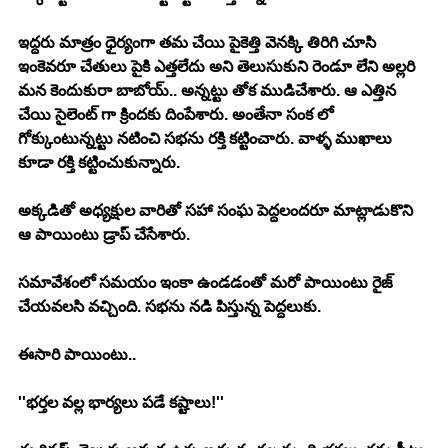
ఇద్దరు మాత్రం ధైర్యంగా తమ చేయి పైకెత్తి వెనక్కి తిరిగి చూసి 
ఇంకెవరూ చేతులు పైకి ఎత్తలేదు అని తెలుసుకుని రెండూ లేని అల్లరి 
మన కెందుకురా బాబోయ్.. అన్నట్టు తోక ముడిచేశారు. ఆ ఎత్తిన 
చేయి సైలెంట్ గా క్రిందకు దింపేశారు. అంతేనా సంక లో 
గోక్కుంటున్నట్టు నటించి సభను రక్తి కట్టించారు. వాళ్ళ ముఖాలు 
కూడా రక్తి కట్టించుకున్నారు. 
అక్కడితో అధ్యక్షుల వారితో సహా సంఘ పెద్దలందరూ మాట్లాడుకొని 
ఆ పాయింటు డ్రాప్ చేసేశారు. 
సమావేశంలో సమయం ఇంకా ఉండడంతో మరో పాయింటు రైజ్ 
చేయవలసి వచ్చింది. సభను నడి పిస్తున్న పెద్దలుకు. 
ఈసారి పాయింటు.. 
''భర్తల వల్ల భార్యలు పడే కష్టాలు!''