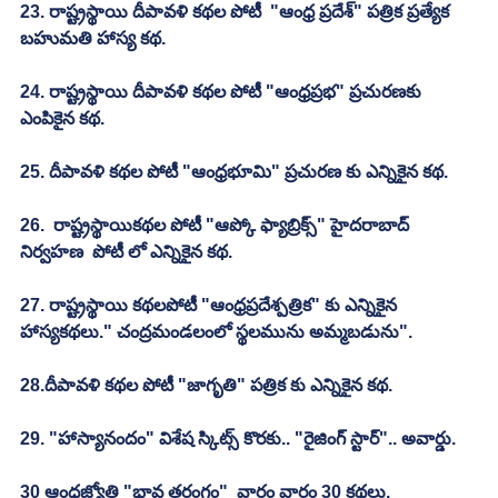
23. రాష్ట్రస్థాయి దీపావళి కథల పోటీ  "ఆంధ్ర ప్రదేశ్" పత్రిక ప్రత్యేక 
బహుమతి హాస్య కథ.
24. రాష్ట్రస్థాయి దీపావళి కథల పోటీ "ఆంధ్రప్రభ" ప్రచురణకు 
ఎంపికైన కథ.
25. దీపావళి కథల పోటీ "ఆంధ్రభూమి" ప్రచురణ కు ఎన్నికైన కథ.
26.  రాష్ట్రస్థాయికథల పోటీ "ఆప్కో ఫ్యాబ్రిక్స్" హైదరాబాద్ 
నిర్వహణ  పోటీ లో ఎన్నికైన కథ.
27. రాష్ట్రస్థాయి కథలపోటీ "ఆంధ్రప్రదేశ్పత్రిక" కు ఎన్నికైన 
హాస్యకథలు." చంద్రమండలంలో స్థలమును అమ్మబడును". 
28.దీపావళి కథల పోటీ "జాగృతి" పత్రిక కు ఎన్నికైన కథ.
29. "హాస్యానందం" విశేష స్కిట్స్ కొరకు.. "రైజింగ్ స్టార్".. అవార్డు.
30 ఆంధ్రజ్యోతి "భావ తరంగం"  వారం వారం 30 కథలు.