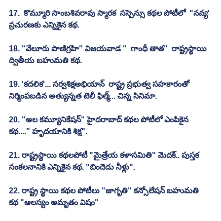
17.  కొమ్మూరి సాంబశివరావు స్మారక  సస్పెన్సు కథల పోటీలో  "నవ్య' 
ప్రచురణకు ఎన్నికైన కథ.
18. "వేలూరు పాణిగ్రహి" విజయవాడ "  గాంధీ తాత"  రాష్ట్రస్థాయి 
ద్వితీయ బహుమతి కథ.
19. 'కదలిక'... సర్వశిక్షఅభియాన్  రాష్ట్ర ప్రభుత్వ సహకారంతో 
నిర్మింపబడిన అత్యున్నత టెలీ ఫిల్మ్... చిన్న సినిమా.
20. "అల కమ్యూనికేషన్" హైదరాబాద్ కథల పోటీలో ఎంపికైన 
కథ...." హృదయానికి శిక్ష".
21. రాష్ట్రస్థాయి కథలపోటీ "మైత్రేయ కళాసమితి" మెదక్.. పుస్తక 
సంకలనానికి ఎన్నికైన కథ. "బిందెడు నీళ్లు".
22. రాష్ట్ర స్థాయి కథల పోటీలు "జాగృతి" కన్సోలేషన్ బహుమతి  
కథ "ఆలస్యం అమృతం విషం"