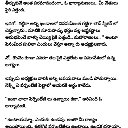
తీర్చుకునే అంత పరమానందంగా.. ఓ భార్యామణులు.. మీ చేతులు 
పైకి ఎత్తండి. 
ఇదిగో.. గట్టిగా అన్ని ఖండాలలో వినపడేటంత గట్టిగా లౌడ్ స్పీకర్ లో 
చెప్తున్నాను.. నూటికి నూరుపాళ్ళు భర్తల వల్ల అష్టకష్టాలు 
అనుభవించే వాళ్ళు చెయ్యి పైకి ఎత్తండి.. మహారాణులు.. '' అంటూ 
పెనంమీద పులిలా చిందులు వేస్తూ అన్నా రు అధ్యక్షులవారు. 
నో.. కొంచెం కూడా ఎవరూ తల పైకి ఎత్తలేదు ఆ సమావేశంలో ఉన్న 
భార్యలు. 
ఇప్పుడు అధ్యక్షుల వారికి అన్ని అవయవాలు మండి పోతున్నాయి. 
నెక్స్ట్ ఏ పర్సంటేజీ పెట్టాలో ఆయనకి అర్థం కాలేదు. 
''ఇంకా చాలా పెర్సెంటేజీ లు ఉన్నాయి కదా.'' అరిచింది ఓ 
భార్యామణి. 
''ఉంటాయమ్మా.. ఎందుకు ఉండవు. అంతా మీ రాజ్యం 
అయిపోయింది.. శతకోటి పర్సంటేజీలు ఉంటాయి. ఉండక చస్తాయా.. 