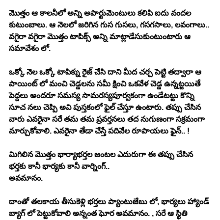
మొత్తం ఆ కాలనీలో అన్ని అపార్టుమెంటులు కలిపి ఐదు వందల 
కుటుంబాలు. ఆ నెలలో జరిగిన గుస గుసలు, గసగసాలు, లవంగాలు.. 
వగైరా వగైరా మొత్తం టాపిక్స్ అన్ని మాట్లాడేసుకుంటుంటారు ఆ 
సమావేశం లో. 
ఒక్కో నెల ఒక్కో టాపిక్ను రైజ్ చేసి దాని మీద చర్చ పెట్టి తద్వారా ఆ 
పాయింట్ లో మంచి చెడ్డలను సమీ క్షించి ఒకవేళ చెడ్డ ఉన్నట్టయితే 
పెద్దలు అందరూ సమస్య సామరస్యపూర్వకంగా ఉండేటట్టు కొన్ని 
సూచ నలు చెప్పి అవి పుస్తకంలో ఫైల్ చేస్తూ ఉంటారు. తప్పు చేసిన 
వారు ఎవరైనా సరే తమ తమ ప్రవర్తనలు తద నుగుణంగా సక్రమంగా 
మార్చుకోవాలి. ఎవరైనా తేడా చేస్తే పదివేల రూపాయలు ఫైన్.. !
మిగిలిన మొత్తం భార్యాభర్తల జంటల ఎదురుగా ఈ తప్పు చేసిన 
భర్తకు కానీ భార్యకు కానీ వార్నింగ్.. 
అవమానం. 
దాంతో తలకాయ తీసుకెళ్లి భర్తలు ప్యాంటుజేబు లో, భార్యలు హ్యాండ్ 
బ్యాగ్ లో పెట్టుకోవాలి అన్నంత ఘోర అవమానం. , సరే ఆ స్థితి 