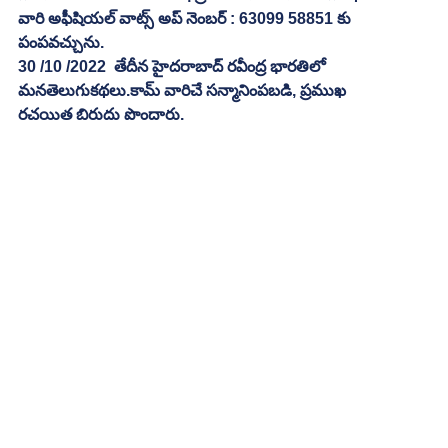
వారి అఫీషియల్ వాట్స్ అప్ నెంబర్ : 63099 58851 కు 
పంపవచ్చును.
30 /10 /2022  తేదీన హైదరాబాద్ రవీంద్ర భారతిలో 
మనతెలుగుకథలు.కామ్ వారిచే సన్మానింపబడి, ప్రముఖ 
రచయిత బిరుదు పొందారు.