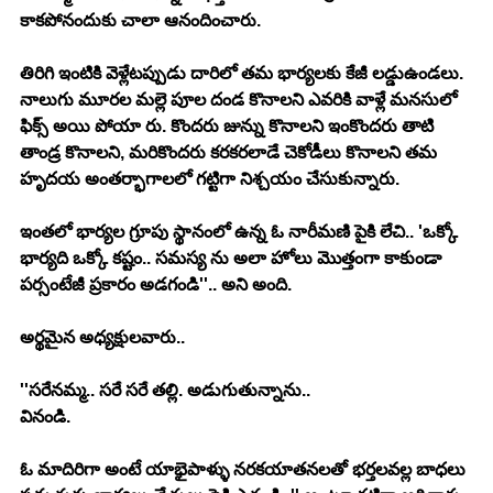
కాకపోనందుకు చాలా ఆనందించారు. 
తిరిగి ఇంటికి వెళ్లేటప్పుడు దారిలో తమ భార్యలకు కేజీ లడ్డుఉండలు. 
నాలుగు మూరల మల్లె పూల దండ కొనాలని ఎవరికి వాళ్లే మనసులో 
ఫిక్స్ అయి పోయా రు. కొందరు జున్ను కొనాలని ఇంకొందరు తాటి 
తాండ్ర కొనాలని, మరికొందరు కరకరలాడే చెకోడీలు కొనాలని తమ 
హృదయ అంతర్భాగాలలో గట్టిగా నిశ్చయం చేసుకున్నారు. 
ఇంతలో భార్యల గ్రూపు స్థానంలో ఉన్న ఓ నారీమణి పైకి లేచి.. 'ఒక్కో 
భార్యది ఒక్కో కష్టం.. సమస్య ను అలా హోలు మొత్తంగా కాకుండా 
పర్సంటేజీ ప్రకారం అడగండి''.. అని అంది. 
అర్థమైన అధ్యక్షులవారు.. 
''సరేనమ్మ.. సరే సరే తల్లి. అడుగుతున్నాను.. 
వినండి. 
ఓ మాదిరిగా అంటే యాభైపాళ్ళు నరకయాతనలతో భర్తలవల్ల బాధలు 