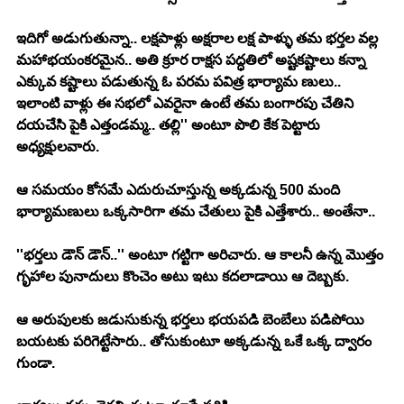
ఇదిగో అడుగుతున్నా.. లక్షపాళ్లు అక్షరాల లక్ష పాళ్ళు తమ భర్తల వల్ల 
మహాభయంకరమైన.. అతి క్రూర రాక్షస పద్ధతిలో అష్టకష్టాలు కన్నా 
ఎక్కువ కష్టాలు పడుతున్న ఓ పరమ పవిత్ర భార్యామ ణులు.. 
ఇలాంటి వాళ్లు ఈ సభలో ఎవరైనా ఉంటే తమ బంగారపు చేతిని 
దయచేసి పైకి ఎత్తండమ్మ.. తల్లి'' అంటూ పొలి కేక పెట్టారు 
అధ్యక్షులవారు. 
ఆ సమయం కోసమే ఎదురుచూస్తున్న అక్కడున్న 500 మంది 
భార్యామణులు ఒక్కసారిగా తమ చేతులు పైకి ఎత్తేశారు.. అంతేనా.. 
''భర్తలు డౌన్ డౌన్..'' అంటూ గట్టిగా అరిచారు. ఆ కాలనీ ఉన్న మొత్తం 
గృహాల పునాదులు కొంచెం అటు ఇటు కదలాడాయి ఆ దెబ్బకు. 
ఆ అరుపులకు జడుసుకున్న భర్తలు భయపడి బెంబేలు పడిపోయి 
బయటకు పరిగెట్టేసారు.. తోసుకుంటూ అక్కడున్న ఒకే ఒక్క ద్వారం 
గుండా. 