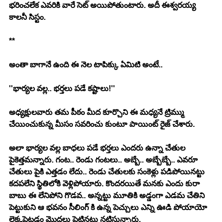
భరించలేక ఎవరికి వారే సెట్ అయిపోతుంటారు. అదీ ఈశ్వరయ్య 
కాలనీ సిస్టం. 
**
అంతా బాగానే ఉంది ఈ నెల టాపిక్కు ఏమిటి అంటే.. 
''భార్యల వల్ల.. భర్తలు పడే కష్టాలు!''
అధ్యక్షులవారు తమ పీఠం మీద కూర్చొని ఈ మధ్యనే ట్రిమ్ము 
చేయించుకున్న మీసం సవరించు కుంటూ పాయింట్ రైజ్ చేశారు. 
అలా భార్యల వల్ల బాధలు పడే భర్తలు ఎందరు ఉన్నా చేతుల 
పైకెత్తమన్నారు. గంట.. రెండు గంటలు.. అబ్బే.. అబ్బేబ్బే.. ఎవరూ 
చేతులు పైకి ఎత్తడం లేదు.. రెండు చేతులకు సంకెళ్లు పడిపోయినట్టు 
కదపలేని స్థితిలోకి వెళ్లిపోయారు. కొందరయితే మనకు ఎందు కురా 
బాబు ఈ లేనిపోని గొడవ.. అన్నట్టు మూతికి అడ్డంగా ఎడమ చేతిని 
పెట్టుకుని ఆ భవనం సీలింగ్ కి ఉన్న పెచ్చులు ఎన్ని ఊడి పోయాయో 
లెక్కపెట్టడం మొదలు పెట్టినట్టు నటిస్తున్నారు. 