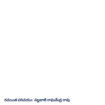
రచయిత పరిచయం: నల్లబాటి రాఘవేంద్ర రావు