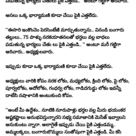
పడుతున్న భార్యలు చేతులు పైకి ఎత్తండి..'' అంటూ గట్టిగా అరిచారు. 
అసలు ఒక్క భార్యామణి కూడా చేయి పైకి ఎత్తలేదు. 
''ఈసారి ఇంకొంచెం పెరసెంటేజీ మార్చుతున్నాను.. వినండి బంగారు 
తల్లులు.. 75 పాళ్ళు నరకయాతనలతో భర్తలు వల్ల బాధలు 
పడుతున్న భార్యలు చేతు లు పైకి ఎత్తండి.. '' అంటూ మరీ గట్టిగా 
అరిచారు.. అధ్యక్షులవారు. 
ఇప్పుడు కూడా ఒక్క భార్యామణి కూడా చేయి పైకి ఎత్తలేదు. 
అధ్యక్షులు వారికి కోపం నరక లోకం, మధ్యలోకం, క్రింది లోకం, పై లోకం, 
పూర్వలోకం, అదోలోకం, గంధర్వ లోకం, గాడిదగుడ్డు లోకం ఇవన్నీ 
దాటేసి నషాళానికి అంటుకుంది కోపం. 
''అంటే మీ ఉద్దేశం.. నూటికి నూరుపాళ్లు భర్తల వల్ల మీరు భయంకర 
అష్టకష్టాలు అనుభవిస్తున్నారని సభ్య సమాజానికి మెసేజ్ ఇవ్వాలని 
అనుకుంటు న్నారా. అలాగైతే ఇప్పుడు చేయి పైకి ఎత్తండమ్మ.. 
అమ్మలక్కలు, బంగారుబొమ్మలు సంతోషంగా పైకి ఎత్తండి. మీ కసి 