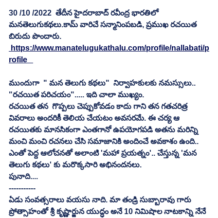
30 /10 /2022  తేదీన హైదరాబాద్ రవీంద్ర భారతిలో 
మనతెలుగుకథలు.కామ్ వారిచే సన్మానింపబడి, ప్రముఖ రచయిత 
బిరుదు పొందారు.
 https://www.manatelugukathalu.com/profile/nallabati/p
rofile   
ముందుగా  " మన తెలుగు కథలు"  నిర్వాహకులకు నమస్సులు..
"రచయిత పరిచయం"..... ఇది చాలా ముఖ్యం.
రచయిత తన  గొప్పలు చెప్పుకోవడం కాదు గాని తన గతచరిత్ర 
వివరాలు అందరికీ తెలియ చేయటం అవసరమే. ఈ చర్య ఆ 
రచయితకు మానసికంగా ఎంతగానో ఉపయోగపడి అతను మరిన్ని 
మంచి మంచి రచనలు చేసి సమాజానికి అందించే అవకాశం ఉంది.. 
ఎంతో పెద్ద ఆలోచనతో అలాంటి 'మహా ప్రయత్నం'.. చేస్తున్న 'మన 
తెలుగు కథలు' కు మరొక్కసారి అభినందనలు.
పునాది....
-----------
ఏడు సంవత్సరాలు వయసు నాది. మా తండ్రి సుబ్బారావు గారు  
ప్రోత్సాహంతో శ్రీ కృష్ణార్జున యుద్ధం అనే 10 నిమిషాల నాటకాన్ని నేనే 