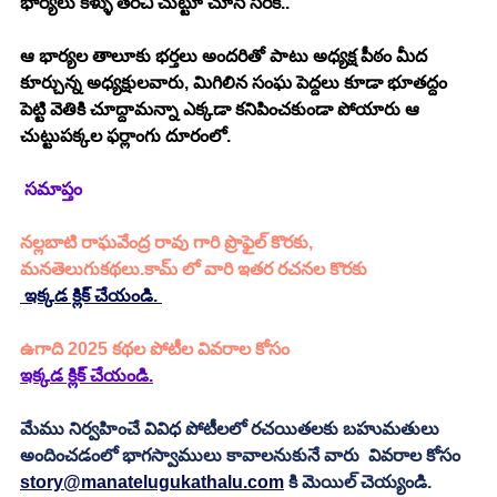
భార్యలు కళ్ళు తెరచి చుట్టూ చూసే సరికి.. 
ఆ భార్యల తాలూకు భర్తలు అందరితో పాటు అధ్యక్ష పీఠం మీద 
కూర్చున్న అధ్యక్షులవారు, మిగిలిన సంఘ పెద్దలు కూడా భూతద్దం 
పెట్టి వెతికి చూద్దామన్నా ఎక్కడా కనిపించకుండా పోయారు ఆ 
చుట్టుపక్కల ఫర్లాంగు దూరంలో. 
సమాప్తం
నల్లబాటి రాఘవేంద్ర రావు గారి ప్రొఫైల్ కొరకు, 
మనతెలుగుకథలు.కామ్ లో వారి ఇతర రచనల కొరకు 
 ఇక్కడ క్లిక్ చేయండి. 
ఉగాది 2025 కథల పోటీల వివరాల కోసం
ఇక్కడ క్లిక్ చేయండి.
మేము నిర్వహించే వివిధ పోటీలలో రచయితలకు బహుమతులు 
అందించడంలో భాగస్వాములు కావాలనుకునే వారు  వివరాల కోసం 
story@manatelugukathalu.com
 కి మెయిల్ చెయ్యండి.