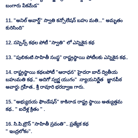
బంగారు పేకమేడ"
11. "అనిల్ అవార్డ్" స్వాతి కన్సోలేషన్ బహు మతి..." అమృతం  
కురిసింది"
12. సస్పెన్స్ కథల పోటీ "స్వాతి" లో ఎన్నికైన కథ
13. "పులికంటి సాహితీ సంస్థ" రాష్ట్రస్థాయి పోటీలకు ఎన్నికైన కథ..
14. రాష్ట్రస్థాయి కథలపోటీ "ఆరాధన" హైదరా బాద్ ద్వితీయ 
బహుమతి కథ.." అదిగో స్వర్ణ యుగం"  న్యాయనిర్ణేత   జ్ఞానపీఠ 
అవార్డు గ్రహీత.. శ్రీ రావూరి భరద్వాజ గారు.
15. "అభ్యుదయ ఫౌండేషన్" కాకినాడ రాష్ట్ర స్థాయి అత్యుత్తమ 
కథ.. " ఐదేళ్ల క్రితం " .
16. సి.పి.బ్రౌన్ "సాహితీ స్రవంతి".. ప్రత్యేక కథ
" ఇంద్రలోకం".