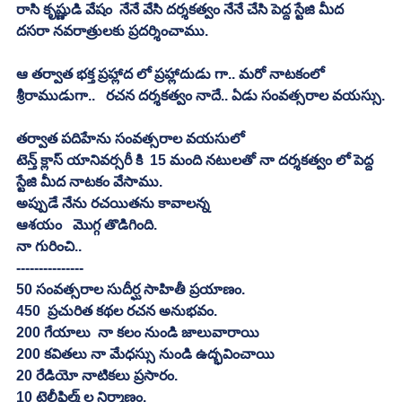
రాసి కృష్ణుడి వేషం  నేనే వేసి దర్శకత్వం నేనే చేసి పెద్ద స్టేజి మీద  
దసరా నవరాత్రులకు ప్రదర్శించాము.
ఆ తర్వాత భక్త ప్రహ్లాద లో ప్రహ్లాదుడు గా.. మరో నాటకంలో 
శ్రీరాముడుగా..   రచన దర్శకత్వం నాదే.. ఏడు సంవత్సరాల వయస్సు.
తర్వాత పదిహేను సంవత్సరాల వయసులో
టెన్త్ క్లాస్ యానివర్సరీ కి  15 మంది నటులతో నా దర్శకత్వం లో పెద్ద 
స్టేజి మీద నాటకం వేసాము.
అప్పుడే నేను రచయితను కావాలన్న
ఆశయం   మొగ్గ తొడిగింది.
నా గురించి..
---------------
50 సంవత్సరాల సుదీర్ఘ సాహితీ ప్రయాణం.
450  ప్రచురిత కథల రచన అనుభవం.
200 గేయాలు  నా కలం నుండి జాలువారాయి
200 కవితలు నా మేధస్సు నుండి ఉద్భవించాయి
20 రేడియో నాటికలు ప్రసారం.
10 టెలీఫిల్మ్ ల నిర్మాణం.