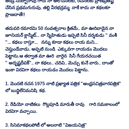
తండ్రి సుబ్బారావు గారు నా ఆలోచనలకు, రచనలకు ప్రాణప్రతిష్ట 
చేసిన ప్రథమగురువు. తల్లి వీరభద్రమ్మ  నాకే కాదు నా కథలకూ 
ప్రాణదాతే!!
తదుపరి రమారమి 50 సంవత్సరాల క్రితమే.. మా ఊరివాడైన నా 
జూనియర్ క్లాస్మేట్... నా స్నేహితుడు ఇప్పటి సినీ దర్శకుడు " వంశీ 
"... కథలు రాస్తూ...   నన్ను కూడా కథలు రాయ మని... 
చెప్తుండేవాడు. అప్పటి నుండి  ఎక్కువగా రాయడం మొదలు 
పెట్టాను.ఆ తర్వాత మా ఊరి  వారైన  సినీ గేయరచయిత 
" అదృష్టదీపక్".. నా కథలు.. చదివి.. మెచ్చు కునే వారు.. దాంతో 
ఇంకా విరవిగా కథలు రాయడం మొదలు పెట్టాను.
1. మొదటి రచన 1975 నాటి ప్రఖ్యాత పత్రిక "ఆంధ్రసచిత్రవారపత్రిక" 
లో బుద్ధిలేనిమనిషి  కథ.
2. రేడియో నాటికలు  గొల్లపూడి మారుతీ రావు    గారి సమకాలంలో 
విరవిగా వచ్చాయి.
3. సినిమాకథలపోటీ లో అలనాటి "విజయచిత్ర"  