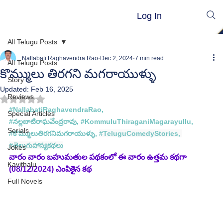
Log In
All Telugu Posts
Nallabati Raghavendra Rao
Dec 2, 2024
7 min read
All Telugu Posts
కొమ్ములు తిరగని మగరాయుళ్ళు
Story
Updated:
Feb 16, 2025
Reviews
Rated NaN out of 5 stars.
#NallabatiRaghavendraRao
, 
Special Articles
#నల
్లబాటిరాఘవేంద్రరావు, #
KommuluThiraganiMagarayullu
, 
Serials
#
కొమ్ములుతిరగనిమగరాయుళ్ళు
, 
#TeluguComedyStories
, 
#త
ెలుగుహాస్యకథలు
Jokes
వారం వారం బహుమతుల పథకంలో ఈ వారం ఉత్తమ కథగా 
Kavithalu
(08/12/2024) ఎంపికైన కథ
Full Novels