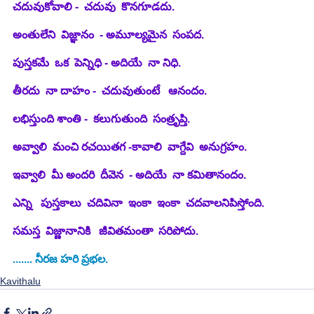
చదువుకోవాలి -  చదువు  కొనగూడదు.
అంతులేని  విజ్ఞానం  - అమూల్యమైన  సంపద.
పుస్తకమే  ఒక  పెన్నిధి - అదియే  నా నిధి.
తీరదు  నా దాహం -  చదువుతుంటే   ఆనందం.
లభిస్తుంది శాంతి -  కలుగుతుంది  సంత్రృప్తి.
అవ్వాలి  మంచి రచయితగ -కావాలి  వాగ్దేవి  అనుగ్రహం.
ఇవ్వాలి  మీ అందరి  దీవెన  - అదియే  నా కమితానందం. 
ఎన్ని   పుస్తకాలు  చదివినా  ఇంకా  ఇంకా  చదవాలనిపిస్తోంది.  
సమస్త  విజ్ణానానికి   జీవితమంతా  సరిపోదు.
....... నీరజ హరి ప్రభల.
Kavithalu