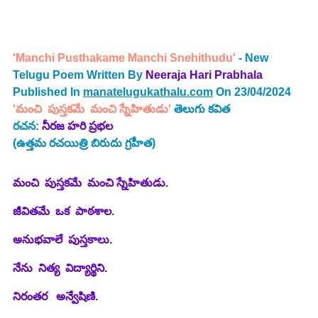
'Manchi Pusthakame Manchi Snehithudu' 
- New 
Telugu Poem Written By 
Neeraja Hari Prabhala
Published In 
manatelugukathalu.com
 On 23/04/2024
'మంచి  పుస్తకమే  మంచి స్నేహితుడు' 
తెలుగు కవిత
రచన: 
నీరజ హరి ప్రభల 
(ఉత్తమ రచయిత్రి బిరుదు గ్రహీత)
మంచి  పుస్తకమే  మంచి స్నేహితుడు. 
జీవితమే  ఒక  పాఠశాల.  
అనుభవాలే  పుస్తకాలు.
నేను  నిత్య  విద్యార్థిని.
నిరంతర   అన్వేషిణి.