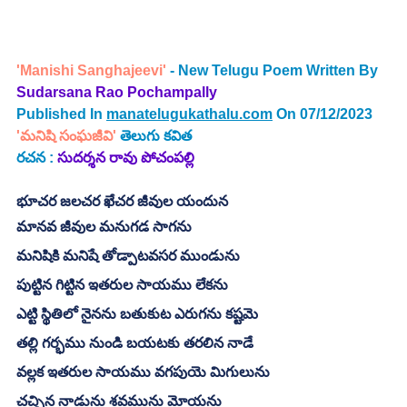
'Manishi Sanghajeevi' 
- New Telugu Poem Written By
Sudarsana Rao Pochampally
Published In 
manatelugukathalu.com
 On 07/12/2023
'మనిషి సంఘజీవి' 
తెలుగు కవిత
రచన :
సుదర్శన రావు పోచంపల్లి
భూచర జలచర ఖేచర జీవుల యందున
మానవ జీవుల మనుగడ సాగను
మనిషికి మనిషే తోడ్పాటవసర ముండును
పుట్టిన గిట్టిన ఇతరుల సాయము లేకను
ఎట్టి స్థితిలో నైనను బతుకుట ఎరుగను కష్టమె
తల్లి గర్భము నుండి బయటకు తరలిన నాడే
వల్లక ఇతరుల సాయము వగపుయె మిగులును
చచ్చిన నాడును శవమును మోయను