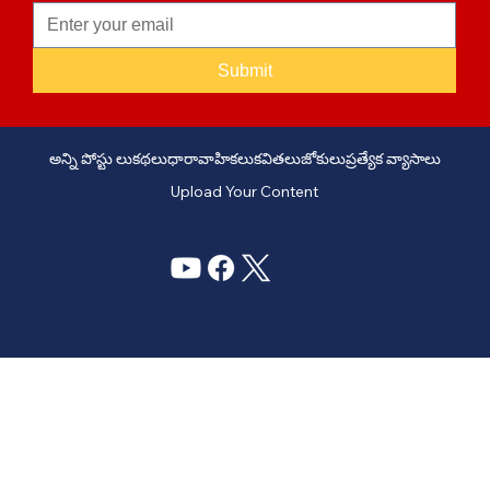
Submit
అన్ని పోస్టు లు
కథలు
ధారావాహికలు
కవితలు
జోకులు
ప్రత్యేక వ్యాసాలు
Upload Your Content
PHONE: +91 6309958851 - EMAIL:
story@manatelugukathalu.com
© 2035
Designed & Digital Marketing by Agency Conversion Guru
.