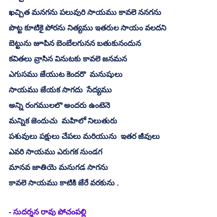
ఖచ్చిత మనగను పలువురి సాయము కావలె ననగను
పొట్ట కూటికై పోరను నిత్యము ఇతరుల సాయం వలదని 
బెట్టును జూపిన బెంబేలగునన బతుకునందున
కవితలు వ్రాసిన వినుటకు కావలె జనమన
ఎగుసము జేయుట కెందరొ  మనుషులు 
సాయము జేయక సాగదు  సేద్యము 
అన్ని రంగములలొ అందరు ఉంటెనె 
మన్నిక జెందుచు  మహిలో నిలుతురు 
పశువులు పక్షులు చేపలు మరియును  ఇతర జీవులు 
ఎవరి సాయము ఎరుగక నుండగ
మానవ జాతియె మనుగడ సాగను 
కావలె సాయము కాటికి జేరే వరకును .
- 
సుదర్శన రావు పోచంపల్లి