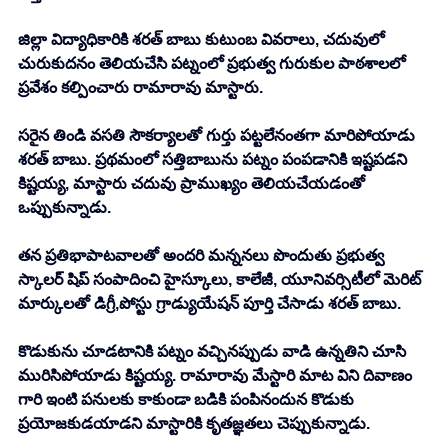
జిల్లా విద్యాధికారికి శరత్ బాబు కుటుంబ వివరాలు, చదువులో 
చురుకుదనం తెలియచేసి పట్నంలో ప్రభుత్వ గురుకుల పాఠశాలలో 
ప్రవేశం కల్పించారు రామారావు మాస్టారు.
సరైన తిండి వసతి సౌకర్యాలతో గుర్తు పట్టలేనంతగా మారిపోయాడు 
శరత్ బాబు. ప్రథమంలో సత్తిబాబును పట్నం పంపడానికి ఇష్టపడని 
కిష్టయ్య, మాస్టారు చదువు ప్రాముఖ్యం తెలియచేయడంతో 
ఒప్పుకున్నాడు.
తన ప్రతిభాపాటవాలతో అందరి మన్ననలు పొందుతు ప్రభుత్వ 
స్కాలర్ షిప్ సంపాదించి హైస్కూలు, కాలేజీ, యూనివర్సిటీలో మెరిట్ 
మార్కులతో డిగ్రీ,పోస్టు గ్రాడ్యుయేషన్ పూర్తి చేసాడు శరత్ బాబు.
కొడుకును చూడటానికి పట్నం వచ్చినప్పుడు వాడి ఉన్నతిని చూసి 
మురిసిపోయాడు కిష్టయ్య. రామారావు మేస్టారి మాట విని దివాణం 
గారి ఇంటి పనులకు కాకుండా బడికి పంపినందున కొడుకు 
ప్రయోజకుడయాడని మాస్టారికి కృతజ్ఞతలు చెప్పుకున్నాడు.