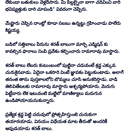
లేకుండా బతుకులు వెళ్లదీసారు. మీ పిల్లల్నైనా బాగా చదివించి వారి 
భవిష్యత్తుకు దారి చూపండి" వివరంగా చెప్పేరు.
మేష్టారు చెప్పిన దాంట్లో కూడా సబబు ఉన్నట్టు గ్రహించాడు పాలేరు 
కిష్టయ్య.
బడిలో సత్తిబాబు పేరును శరత్ బాబుగా మార్చి ఎడ్మిషన్ కు 
కావల్సిన ఫారాలు నింపి ప్రవేశం కల్పించారు రామారావు మాస్టారు.
శరత్ బాబు లేబరు కుటుంబంలో పుట్టినా చదువంటే శ్రద్ధ ఎక్కువ. 
చురుకైనవాడు. ఏదైనా ఒకసారి వింటే జ్ఞాపకం పెట్టుకుంటాడు. అలాగే 
తనంత తాను పుస్తకాలలోని బొమ్మలు చూసి అనుకరిస్తాడు. వాడి 
తెలివితేటలకు రామారావు మాస్టారు ఆశ్చర్యపోయారు. మెరుగు 
పెట్టేవారు లేక ఇటువంటి మట్టిలో మాణిక్యాలు మరుగున 
ఉండిపోయాయనుకున్నారు.
ప్రత్యేక శ్రద్ధ పెట్టి చదువులో ప్రోత్సహిస్తుంటె చురుకుగా 
తయారయాడు. వినయం విధేయత మాట తీరుతో అందరికీ 
ఆప్తుడయాడు శరత్ బాబు.