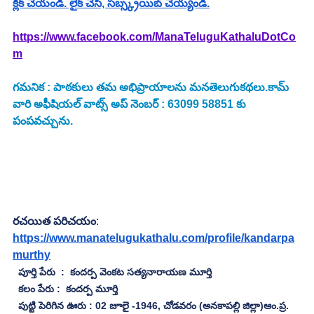
క్లిక్ చేయండి. లైక్ చేసి, సబ్స్క్రయిబ్ చెయ్యండి.
https://www.facebook.com/ManaTeluguKathaluDotCo
m
గమనిక : పాఠకులు తమ అభిప్రాయాలను మనతెలుగుకథలు.కామ్ 
వారి అఫీషియల్ వాట్స్ అప్ నెంబర్ : 63099 58851 కు 
పంపవచ్చును.
రచయిత పరిచయం
: 
https://www.manatelugukathalu.com/profile/kandarpa
murthy
పూర్తి పేరు  :  కందర్ప వెంకట సత్యనారాయణ మూర్తి
  కలం పేరు :  కందర్ప మూర్తి
  పుట్టి పెరిగిన ఊరు : 02 జూలై -1946, చోడవరం (అనకాపల్లి జిల్లా)ఆం.ప్ర.