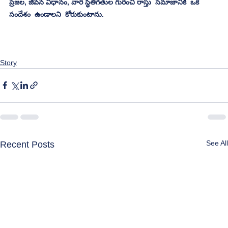
ప్రజల, జీవన విధానం, వారి స్థితిగతుల గురించి రాస్తు  సమాజానికి  ఒక 
సందేశం  ఉండాలని  కోరుకుంటాను.
Story
See All
Recent Posts