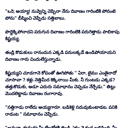
"ఒరె, అయ్యా! నువ్వెన్ని చెప్పినా నేను దివాణం గారింటికి పోనంటె 
పోను" బీష్మించి చెప్పేడు సత్తిబాబు.
పొద్దెక్కిపోనాదని పరుగున దివాణం గారింటికి పరుగెత్తాడు పాలికాపు 
కిష్టయ్య.
తండ్రి కొడుకులు రానందున ఎక్కడి పనులక్కడే ఉండిపోయాయని 
దివాణం గారు చిందులేస్తున్నాడు.
కిష్టయ్యని చూడగానె కోపంతో ఊగిపోతు " ఏరా, టైము ఎంతైనాదో 
చూసావా ? కళ్లు నెత్తిమీద కెక్కినాయి మీకు. నీ గుంటడు ఎక్కడ? 
తత్తుకొడుకు, ఆడూ ఎదురు సమాధానం చెప్పడం నేర్చేడు." తిట్లు 
మొదలెట్టాడు దివాణం రంగారావు.
"సత్తిగాడు రాలేదు అయ్యగారూ. బడికెళ్లి సదువుకుంటాడట. పనికి 
రాడంట " సమాధానం చెప్పేడు.
"అవున్రా, ఈమద్య మీ లేబరోళ్లకి తిండి ఎక్కువై కండ బలిసింది. మీ 