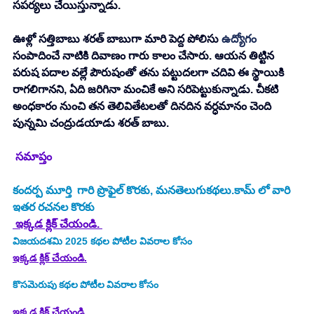
సపర్యలు చేయిస్తున్నాడు.
ఊళ్లో సత్తిబాబు శరత్ బాబుగా మారి పెద్ద పోలిసు 
ఉద్యోగం
సంపాదించే నాటికి దివాణం గారు కాలం చేసారు. ఆయన తిట్టిన 
పరుష పదాల వల్లే పౌరుషంతో తను పట్టుదలగా చదివి ఈ స్థాయికి 
రాగలిగానని, ఏది జరిగినా మంచికే అని సరిపెట్టుకున్నాడు. చీకటి 
అంధకారం నుంచి తన తెలివితేటలతో దినదిన వర్ధమానం చెంది 
పున్నమి చంద్రుడయాడు శరత్ బాబు.
 సమాప్తం
కందర్ప మూర్తి
  గారి ప్రొఫైల్ కొరకు, మనతెలుగుకథలు.కామ్ లో వారి 
ఇతర రచనల కొరకు
 ఇక్కడ క్లిక్ చేయండి. 
విజయదశమి 2025
కథల పోటీల వివరాల కోసం
ఇక్కడ క్లిక్ చేయండి.
కొసమెరుపు
కథల పోటీల వివరాల కోసం
ఇక్కడ క్లిక్ చేయండి.