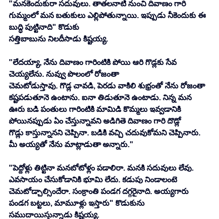
"మనకెందుకురా సదువులు. తాతలనాటి నుంచి దివాణం గారి 
గుమ్మంలో మన బతుకులు ఎల్లిపోతున్నాయి. ఇప్పుడు నీకెందుకు ఈ 
బుద్ధి పుట్టినాది" కొడుకు
సత్తిబాబును నిలదీసాడు కిష్టయ్య.
"లేదయ్యా, నేను దివాణం గారింటికి పోయి ఆరి గొడ్లకు సేవ 
చెయ్యలేను. నువ్వు పొలంలో రోజంతా
చెమటోడుస్తావు. గొడ్ల చావడి, పెరడు వాకిలి శుభ్రంతో నేను రోజంతా 
కష్టపడుతూనె ఉంటాను. ఐనా తిడుతూనె ఉంటాడు. నిన్న మన 
ఊరు బడి పంతులు గారింటికి మామిడి కొమ్మలు ఇవ్వడానికి 
పోయినప్పుడు ఏం చేస్తున్నావని అడిగితె దివాణం గారి దొడ్లో 
గొడ్లు కాస్తున్నానని చెప్పినా. బడికి వచ్చి చదువుకోమని చెప్పినారు. 
మీ అయ్యతో నేను మాట్లాడుతా అన్నారు."
"పెద్దోళ్లు తిట్టినా మనబోటోళ్లం పడాలిరా. మనకి సదువులు లేవు. 
ఎవసాయం చేసుకోడానికి భూమి లేదు. కడుపు నిండాలంటె 
చెమటోడ్చాల్సిందేరా. సంక్రాంతి పండగ దగ్గరైనాది. అయ్యగారు 
పండగ బట్టలు, మామూళ్లు ఇస్తారు" కొడుకును 
సముదాయిస్తున్నాడు కిష్టయ్య.