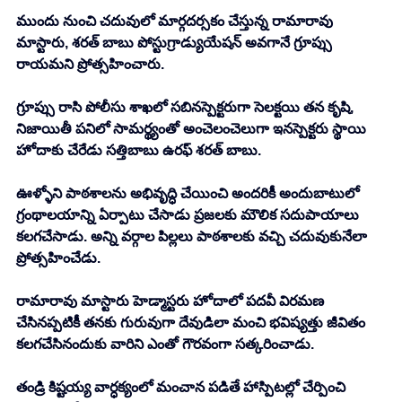
ముందు నుంచి చదువులో మార్గదర్సకం చేస్తున్న రామారావు 
మాస్టారు, శరత్ బాబు పోస్టుగ్రాడ్యుయేషన్ అవగానే గ్రూప్సు 
రాయమని ప్రోత్సహించారు.
గ్రూప్సు రాసి పోలీసు శాఖలో సబినస్పెక్టరుగా సెలక్టయి తన కృషి, 
నిజాయితీ పనిలో సామర్థ్యంతో అంచెలంచెలుగా ఇనస్పెక్టరు స్థాయి 
హోదాకు చేరేడు సత్తిబాబు ఉరఫ్ శరత్ బాబు.
ఊళ్ళోని పాఠశాలను అభివృద్ధి చేయించి అందరికీ అందుబాటులో 
గ్రంథాలయాన్ని ఏర్పాటు చేసాడు ప్రజలకు మౌలిక సదుపాయాలు 
కలగచేసాడు. అన్ని వర్గాల పిల్లలు పాఠశాలకు వచ్చి చదువుకునేలా 
ప్రోత్సహించేడు.
రామారావు మాస్టారు హెడ్మాస్టరు హోదాలో పదవీ విరమణ 
చేసినప్పటికీ తనకు గురువుగా దేవుడిలా మంచి భవిష్యత్తు జీవితం 
కలగచేసినందుకు వారిని ఎంతో గౌరవంగా సత్కరించాడు.
తండ్రి కిష్టయ్య వార్ధక్యంలో మంచాన పడితే హాస్పిటల్లో చేర్పించి 