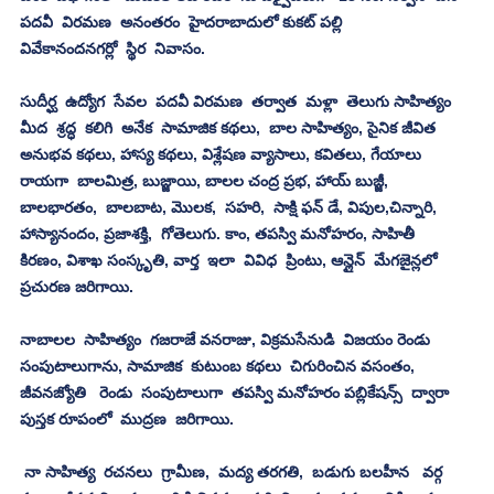
పదవీ  విరమణ  అనంతరం  హైదరాబాదులో కుకట్ పల్లి
వివేకానందనగర్లో  స్థిర  నివాసం.
సుదీర్ఘ  ఉద్యోగ  సేవల  పదవీ విరమణ  తర్వాత  మళ్లా  తెలుగు సాహిత్యం 
మీద  శ్రద్ధ  కలిగి  అనేక  సామాజిక కథలు,  బాల సాహిత్యం, సైనిక జీవిత 
అనుభవ కథలు, హాస్య కథలు, విశ్లేషణ వ్యాసాలు, కవితలు, గేయాలు 
రాయగా  బాలమిత్ర, బుజ్జాయి, బాలల చంద్ర ప్రభ, హాయ్ బుజ్జీ, 
బాలభారతం,  బాలబాట, మొలక,  సహరి,  సాక్షి ఫన్ డే, విపుల,చిన్నారి, 
హాస్యానందం, ప్రజాశక్తి,  గోతెలుగు. కాం, తపస్వి మనోహరం, సాహితీ 
కిరణం, విశాఖ సంస్కృతి, వార్త  ఇలా  వివిధ  ప్రింటు, ఆన్లైన్  మేగజైన్లలో 
ప్రచురణ జరిగాయి.
నాబాలల  సాహిత్యం  గజరాజే వనరాజు, విక్రమసేనుడి  విజయం రెండు  
సంపుటాలుగాను, సామాజిక  కుటుంబ కథలు  చిగురించిన వసంతం,  
జీవనజ్యోతి   రెండు  సంపుటాలుగా  తపస్వి మనోహరం పబ్లికేషన్స్  ద్వారా  
పుస్తక రూపంలో  ముద్రణ  జరిగాయి.
 నా సాహిత్య  రచనలు  గ్రామీణ,  మద్య తరగతి,  బడుగు బలహీన   వర్గ 