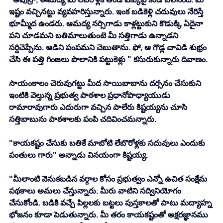
ఇష్టం వచ్చినట్టు వ్యవహరిస్తున్నారు. ఇంక బడికెళ్లి చదువులు నేరిస్తే 
భూమ్మీద ఉండరు. ఆమద్య నర్సిగాడు కాళ్లట్టుకుని కొడుక్కి ఏదైనా 
పని చూడమని బతిమాలుతుంటె మీ సత్తిగాడు ఉన్నాడని 
సర్దిచెప్పేను. ఆడిని పంపమని చెబుతాను. ఫో, ఆ గొడ్ల చావిడి శుభ్రం 
చేసి ఈ పత్తి గింజలు పొలానికి పట్టుకెళ్లు " కసురుకున్నారు దివాణం.
సాయంకాలం చెరువుగట్టు మీద సాయిబాబాను దర్సనం చేసుకుని 
ఇంటికి వెల్తున్న ప్రభుత్వ పాఠశాల ప్రధానోపాధ్యాయుడు 
రామారావుగారు ఎదురుగా వచ్చిన పాలేరు కిష్టయ్యను చూసి 
సత్తిబాబును పాఠశాలకు పంపి చదివించమన్నారు.
"కాయకష్టం చేసుకు బతికే మాబోటి లేబొరోళ్లకు సదువులు ఎందుకు 
పంతులు గారు" అన్నాడు వినయంగా కిష్టయ్య.
"మీలాంటి వెనుకబడిన వర్గాల కోసం ప్రభుత్వం ఎన్నో ఉచిత సంక్షేమ 
పథకాలు అమలు చేస్తున్నారు. మీరు వాటిని సద్వినియోగం 
చేసుకోండి. బడికి వచ్చే పిల్లలకు బట్టలు పుస్తకాలతో పాటు మద్యాహ్న 
భోజనం కూడా పెడుతున్నారు. మీ తరం కాయకష్టంతో అక్షరజ్ఞానము 