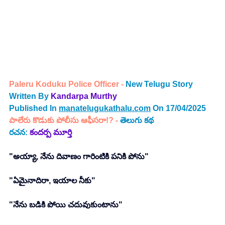
Paleru Koduku Police Officer - 
New Telugu Story 
Written By 
Kandarpa Murthy 
Published In 
manatelugukathalu.com
 On 17/04/2025
పాలేరు కొడుకు పోలీసు ఆఫీసరా!?
 - 
తెలుగు కథ
రచన: 
కందర్ప మూర్తి
"అయ్యా, నేను దివాణం గారింటికి పనికి పోను"
"ఏమైనాదిరా, ఇయాల నీకు"
"నేను బడికి పోయి చదువుకుంటాను"