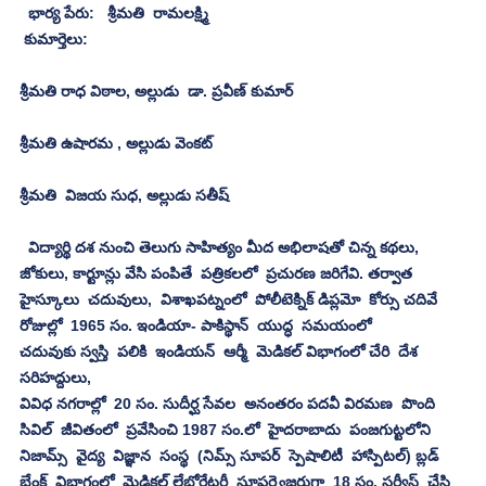
  భార్య పేరు:   శ్రీమతి  రామలక్ష్మి
 కుమార్తెలు: 
శ్రీమతి రాధ విఠాల, అల్లుడు  డా. ప్రవీణ్ కుమార్
శ్రీమతి ఉషారమ , అల్లుడు వెంకట్
శ్రీమతి  విజయ సుధ, అల్లుడు సతీష్
  విద్యార్థి దశ నుంచి తెలుగు సాహిత్యం మీద అభిలాషతో చిన్న కథలు, 
జోకులు, కార్టూన్లు వేసి పంపితే  పత్రికలలో  ప్రచురణ జరిగేవి. తర్వాత 
హైస్కూలు  చదువులు,  విశాఖపట్నంలో  పోలీటెక్నిక్ డిప్లమో  కోర్సు చదివే 
రోజుల్లో  1965 సం. ఇండియా- పాకిస్థాన్  యుద్ధ  సమయంలో 
చదువుకు స్వస్తి  పలికి  ఇండియన్  ఆర్మీ  మెడికల్ విభాగంలో చేరి  దేశ 
సరిహద్దులు,  
వివిధ నగరాల్లో  20 సం. సుదీర్ఘ సేవల  అనంతరం పదవీ విరమణ  పొంది 
సివిల్  జీవితంలో  ప్రవేసించి 1987 సం.లో  హైదరాబాదు  పంజగుట్టలోని 
నిజామ్స్  వైద్య  విజ్ఞాన  సంస్థ  (నిమ్స్ సూపర్  స్పెషాలిటీ  హాస్పిటల్) బ్లడ్ 
బేంక్  విభాగంలో  మెడికల్ లేబోరేటరీ  సూపర్వైజరుగా  18 సం. సర్వీస్  చేసి  