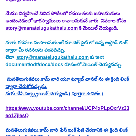
మేము నిర్వహించే వివిధ పోటీలలో రచయితలకు బహుమతులు 
అందించడంలో భాగస్వాములు కావాలనుకునే వారు  వివరాల కోసం 
story@manatelugukathalu.com
 కి మెయిల్ చెయ్యండి.
మాకు రచనలు పంపాలనుకుంటే మా వెబ్ సైట్ లో ఉన్న అప్లోడ్ లింక్ 
ద్వారా మీ రచనలను పంపవచ్చు.
లేదా  
story@manatelugukathalu.com
 కు text 
document/odt/docx/docs రూపంలో మెయిల్ చెయ్యవచ్చు.
మనతెలుగుకథలు.కామ్ వారి యూ ట్యూబ్ ఛానల్ ను ఈ క్రింది లింక్ 
ద్వారా చేరుకోవచ్చును.
దయ చేసి సబ్స్క్రయిబ్ చెయ్యండి ( పూర్తిగా ఉచితం ).
https://www.youtube.com/channel/UCP4xPLpOxrVz33
eo1ZjlesQ
మనతెలుగుకథలు.కామ్ వారి  ఫేస్ బుక్ పేజీ చేరడానికి ఈ క్రింది లింక్ 