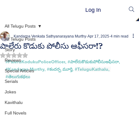
Log In
All Telugu Posts
Kandarpa Venkata Sathyanarayana Murthy
Apr 17, 2025
4 min read
All Telugu Posts
పాలేరు కొడుకు పోలీసు ఆఫీసరా!?
Story
Rated NaN out of 5 stars.
Reviews
#
PaleruKodukuPoliceOfficer
, #
పాలేరుకొడుకుపోలీసుఆఫీసరా
, 
#
Kandarpa Murthy
, 
#క
ందర్ప మూర్తి
, 
#TeluguKathalu
, 
Special Articles
#త
ెలుగుకథలు
Serials
Jokes
Kavithalu
Full Novels