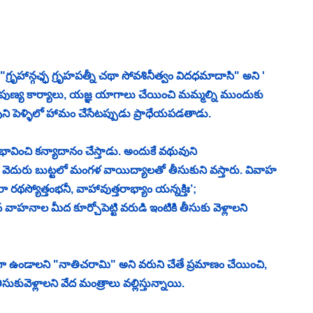
్రృహాన్గఛ్ఛ గ్రృహపత్నీ చథా సోవశినీత్వం విదధమాదాసి" అని ' 
ే పుణ్య కార్యాలు, యజ్ఞ యాగాలు చేయించి మమ్మల్ని ముందుకు 
ని పెళ్ళిలో హామం చేసేటప్పుడు ప్రాధేయపడతాడు. 
ావించి కన్యాదానం చేస్తాడు. అందుకే వథువుని 
ిన వెదురు బుట్టలో మంగళ వాయిద్యాలతో తీసుకుని వస్తారు. వివాహ 
స్యోత్తంభనీ, వాహావుత్తరాభ్యాం యన్నక్తిః’; 
వాహనాల మీద కూర్చోపెట్టి వరుడి ఇంటికి తీసుకు వెళ్లాలని 
యగా ఉండాలని "నాతిచరామి" అని వరుని చేతే ప్రమాణం చేయించి, 
ువెళ్లాలని వేద మంత్రాలు వల్లిస్తున్నాయి. 