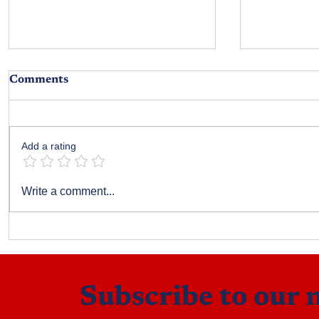
Comments
మర్మం
ఊర్వశివో రాక
Add a rating
Write a comment...
Subscribe to our 