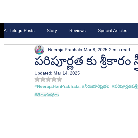
All Telugu Posts
Story
Reviews
Special Articles
Neeraja Prabhala
Mar 8, 2025
2 min read
పరిపూర్ణత కు శ్రీకారం స్త్
Updated:
Mar 14, 2025
Rated NaN out of 5 stars.
#NeerajaHariPrabhala
, 
#న
ీరజహరిప్రభల, #
పరిపూర్ణతకుశ్రీకా
#త
ెలుగుకథలు