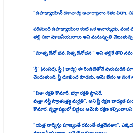
"ఉపాథ్యాయాన్ దశాచార్య ఆచార్యానాం శతం పితాః, సహస
పదిమంది ఉపాధ్యాయుల కంటి ఒక ఆచార్యుడు, వంద మంద
తల్లి సదా పూజనీయురాలు అని మనుస్మృతి చెబుతున్నద
"మాతృ దేవో భవ, పితృ దేవోభవ " అని తల్లికే తొలి నమ
'శ్రీ ' (సంపద), స్త్రీ ( భార్య) ఈ రెండిటితోనే పురుషుడికి 
చెందుతుంది. స్త్రీ దుఃఖించ కూడదు, ఆమె ఖేదం ఆ వంశ
"పితా రక్షతి కౌమారే, భర్తా రక్షతి స్థావిరే, 
పుత్రా నస్త్రీ స్వాతంత్ర్య మర్హతి". అని స్త్రీ రక్షణ బా
కౌమార, వృథ్థాప్యంలో బిడ్డలు ఆమెకు రక్షణ కల్పించాలని మ
"యత్ర నార్యేస్తు పూజ్యంతే రమంతే తత్రదేవతాః". ఎక్కడ స్త్ర