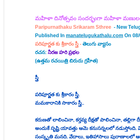
మహిళా దినోత్సవం సందర్భంగా మహిళా మణులంద
Paripurnathaku Srikaram Sthree  
- New Telug
Published In 
manatelugukathalu.com
 On 08
పరిపూర్ణత కు శ్రీకారం స్త్రీ
 -
తెలుగు 
వ్యాసం
రచన: 
నీరజ హరి ప్రభల
(ఉత్తమ రచయిత్రి బిరుదు గ్రహీత)
స్త్రీ
పరిపూర్ణత కు శ్రీకారం స్త్రీ. 
మమకారానికి సాకారం స్త్రీ.. 
కరుణతో లాలించినా, కర్తవ్య దీక్షతో పాలించినా, తల్లిగా
అందుకే సృష్టి యావత్తు ఆమె కనుసన్నలలో నడుస్తోంది. విశ్వ
సంస్కృతి మనది. వేదాలు, 