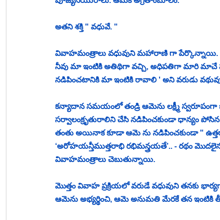
పూజ్యనీయురాలు. ఆమెకే అగ్రతాంబూలం. 
అతని శక్తి " వధువే. " 
వివాహమంత్రాలు వధువుని మహారాణి గా పేర్కొన్నాయి. "గ
నీవు మా ఇంటికి అతిథిగా వచ్చి, అధిపతిగా మారి మాచ
నడిపించటానికి మా ఇంటికి రావాలి ' అని వరుడు వథువు
కన్యాదాన సమయంలో తండ్రి ఆమెను లక్ష్మీ స్వరూపంగా భ
సర్వాలంక్రృతురాలిని చేసి నడిపించకుండా ధాన్యం పోస
తంతు అయినాక కూడా ఆమె ను నడిపించకుండా " ఉత్తరా రథ
‘అరోహయన్తీముత్తరాభి రభిమన్త్రయతే’.. - రథం మొదలైన 
వివాహమంత్రాలు చెబుతున్నాయి. 
మొత్తం వివాహ ప్రక్రియలో వరుడే వధువుని తనకు భార్
ఆమెను అభ్యర్థించి, ఆమె అనుమతి మేరకే తన ఇంటికి తీసుక