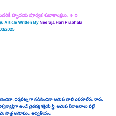
రికీ హృదయ పూర్వక శుభాకాంక్షలు. 🌷🌷
u Article Written By
 Neeraja Hari Prabhala
/03/2025
 దీవించినా, ధర్మపత్ని గా నడిపించినా ఆమెకు సాటి ఎవరూలేరు, రారు. 
వ్యాప్తిగా ఉండే చైతన్య శక్తియే స్త్రీ. ఆమెకు నీరాజనాలు పట్టే 
ఇతిహాసాలు‌ పురాణాలలో ఆమె పాత్ర అమోఘం. అద్వితీయం. 