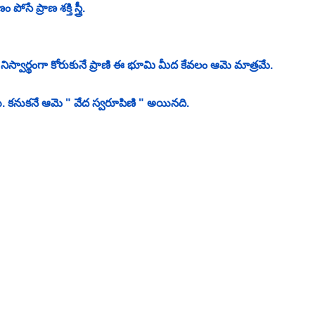
ే ప్రాణ శక్తి స్త్రీ. 
నిస్వార్థంగా కోరుకునే ప్రాణి ఈ భూమి మీద కేవలం ఆమె మాత్రమే. 
. కనుకనే ఆమె " వేద స్వరూపిణి " అయినది. 