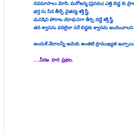
నవమాసాలు మోసి, మరోజన్మ (ప్రసవం) ఎత్తి బిడ్డ కు ప్రాణం పోస
భర్త ను సేద తీర్చే చైతన్య శక్తి స్త్రీ. 
మనిషిని పోరాట యోథునిగా తీర్చి దిద్దే శక్తి స్త్రీ. 
తన శ్వాసను వదిలైనా సరే బిడ్డకు శ్వాసను అందించాలని 
అందుకే వేదాలన్నీ ఆమెకు అంతటి ప్రాముఖ్యత ఇచ్చాయి
….నీరజ  హరి  ప్రభల.