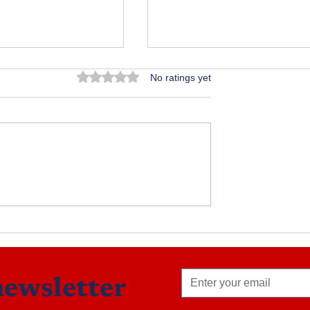
Rated 0 out of 5 stars.
No ratings yet
్షసివో
అంతర్జాతీయ మహిళా దినోత్స
newsletter