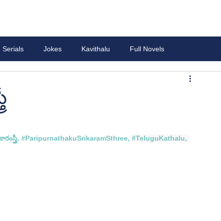
Serials
Jokes
Kavithalu
Full Novels
రీ
రంస్త్రీ
, #
ParipurnathakuSrikaramSthree, 
#TeluguKathalu
, 