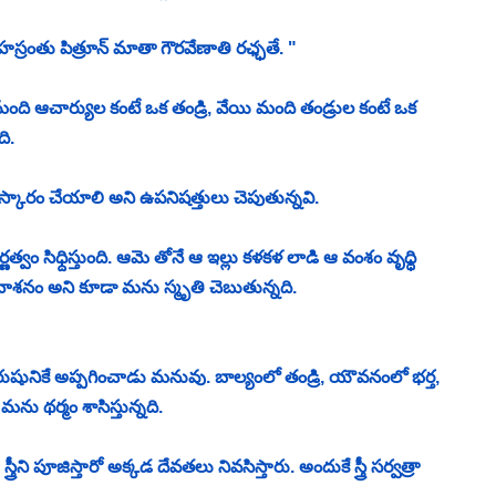
్రంతు పిత్రూన్ మాతా గౌరవేణాతి రఛ్ఛతే. "
ి ఆచార్యుల కంటే ఒక తండ్రి, వేయి మంది తండ్రుల కంటే ఒక 
ి. 
స్కారం చేయాలి అని ఉపనిషత్తులు చెపుతున్నవి. 
పూర్ణత్వం సిధ్దిస్తుంది. ఆమె తోనే ఆ ఇల్లు కళకళ లాడి ఆ వంశం వృధ్ధి 
 నాశనం అని కూడా మను స్మృతి చెబుతున్నది. 
ధ్యత పురుషునికే అప్పగించాడు మనువు. బాల్యంలో తండ్రి, యౌవనంలో భర్త, 
ను థర్మం శాసిస్తున్నది. 
ీని పూజిస్తారో అక్కడ దేవతలు నివసిస్తారు. అందుకే స్త్రీ సర్వత్రా 