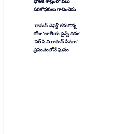
భౌతిక శాస్రంలో పలు
పరిశోధకులు గావించెను
'రామన్ ఎఫెక్ట్' కనుగొన్న
రోజు 'జాతీయ సైన్స్ దినం'
'సర్ సి.వి.రామన్ సేవలు'
ప్రపంచంలోనే ఘనం