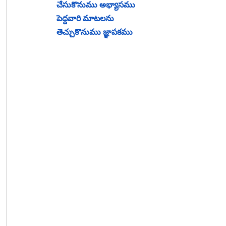
చేసుకొనుము అభ్యాసము
పెద్దవారి మాటలను
తెచ్చుకొనుము జ్ఞాపకము