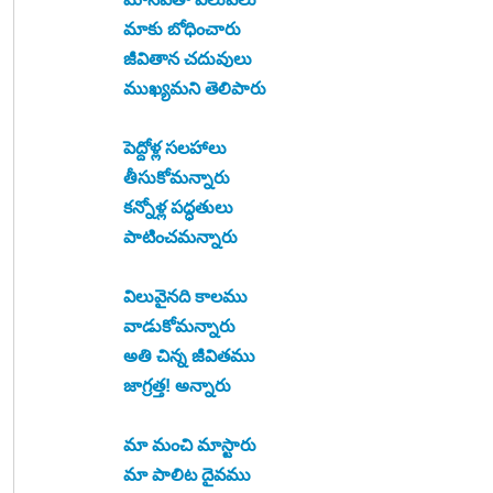
మాకు బోధించారు
జీవితాన చదువులు
ముఖ్యమని తెలిపారు
పెద్దోళ్ల సలహాలు
తీసుకోమన్నారు
కన్నోళ్ల పద్ధతులు
పాటించమన్నారు
విలువైనది కాలము
వాడుకోమన్నారు
అతి చిన్న జీవితము
జాగ్రత్త! అన్నారు
మా మంచి మాస్టారు
మా పాలిట దైవము