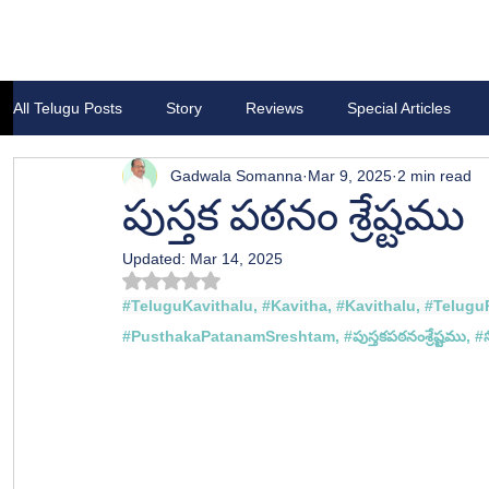
All Telugu Posts
Story
Reviews
Special Articles
Gadwala Somanna
Mar 9, 2025
2 min read
పుస్తక పఠనం శ్రేష్టము
Updated:
Mar 14, 2025
Rated NaN out of 5 stars.
#TeluguKavithalu
, 
#Kavitha
, 
#Kavithalu
, 
#Telugu
#
PusthakaPatanamSreshtam
, #
పుస్తకపఠనంశ్రేష్టము, #