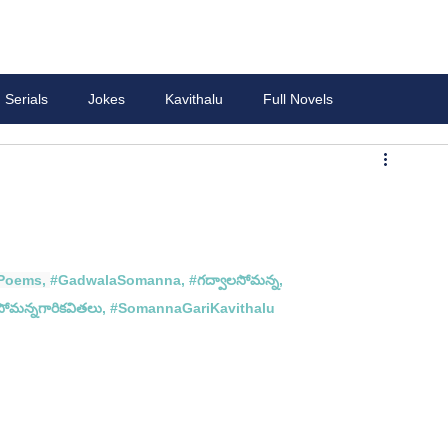
Serials
Jokes
Kavithalu
Full Novels
Poems
, 
#GadwalaSomanna
, 
#గద
్వాలసోమన్న, 
సోమన్న
గారి
కవితలు, #
SomannaGariKavithalu