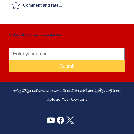
Comment and rate...
Subscribe to our newsletter
Submit
అన్ని పోస్టు లు
కథలు
ధారావాహికలు
కవితలు
జోకులు
ప్రత్యేక వ్యాసాలు
Upload Your Content
PHONE: +91 6309958851 - EMAIL:
story@manatelugukathalu.com