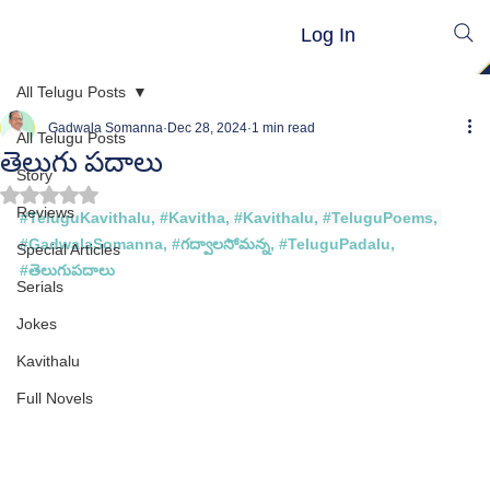
Log In
All Telugu Posts
Gadwala Somanna
Dec 28, 2024
1 min read
All Telugu Posts
తెలుగు పదాలు
Story
Rated NaN out of 5 stars.
Reviews
#TeluguKavithalu
, 
#Kavitha
, 
#Kavithalu
, 
#TeluguPoems
, 
#GadwalaSomanna
, 
#గద
్వాలసోమన్న, #
TeluguPadalu
, 
Special Articles
#
తెలుగుపదాలు
Serials
Jokes
Kavithalu
Full Novels