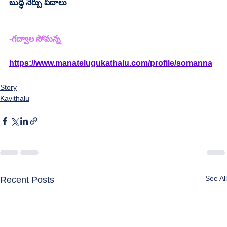
బుద్ధి నేర్పు పదాలు
-గద్వాల సోమన్న
https://www.manatelugukathalu.com/profile/somanna
Story
Kavithalu
See All
Recent Posts