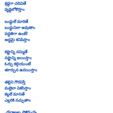
శ్రద్ధగా చదివితే
వృద్ధిలోకొస్తాం
బుద్ధులే మారితే
బుద్ధునిలా అవుతాం
పద్దతిగా ఉంటే!
అద్దమై కనిపిస్తాం
కష్టాన్ని నమ్మితే
నష్టాన్ని జయిస్తాం
ఓర్పు కల్గియుంటే
తూర్పున ఉదయిస్తాం
తల్లిని గౌరవిస్తే
మల్లెలా వికసిస్తాం
కల్లలే మానితే
ఎల్లరికి నచ్చుతాం
-గద్వాల సోమన్న