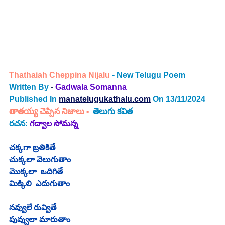
Thathaiah Cheppina Nijalu
- New Telugu Poem 
Written By
 - 
Gadwala Somanna
Published In
manatelugukathalu.com
On 13/11/2024
తాతయ్య చెప్పిన నిజాలు -
తెలుగు కవిత
రచన: 
గద్వాల సోమన్న
చక్కగా బ్రతికితే
చుక్కలా వెలుగుతాం
మొక్కలా  ఒదిగితే
మిక్కిలి  ఎదుగుతాం
నవ్వులే రువ్వితే
పువ్వులా మారుతాం