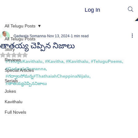
Log In
All Telugu Posts
Gadwala Somanna
Nov 13, 2024
1 min read
All Telugu Posts
తాతయ్య చెప్పిన నిజాలు
Story
Rated NaN out of 5 stars.
Reviews
#TeluguKavithalu
, 
#Kavitha
, 
#Kavithalu
, 
#TeluguPoems
, 
#GadwalaSomanna
, 
Special Articles
#గద
్వాలసోమన్న#
ThathaiahCheppinaNijalu
, 
Serials
#
తాతయ్యచెప్పిననిజాలు
Jokes
Kavithalu
Full Novels