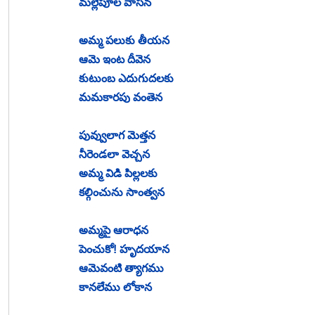
మల్లెపూల వాసన
అమ్మ పలుకు తీయన
ఆమె ఇంట దీవెన
కుటుంబ ఎదుగుదలకు
మమకారపు వంతెన
పువ్వులాగ మెత్తన
నీరెండలా వెచ్చన
అమ్మ విడి పిల్లలకు
కల్గించును సాంత్వన
అమ్మపై ఆరాధన
పెంచుకో! హృదయాన
ఆమెవంటి త్యాగము
కానలేము లోకాన