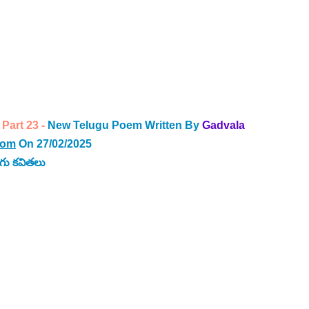
Part 23 - 
New Telugu Poem Written By
Gadvala 
com
 On 27/02/2025
గు కవిత
లు