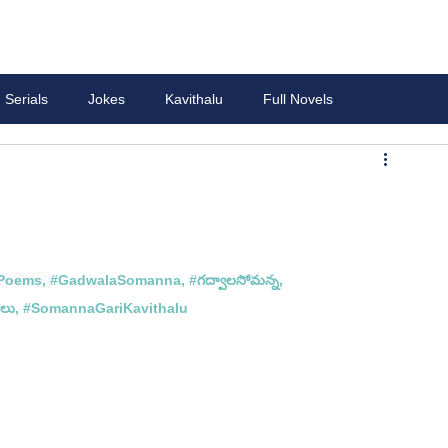
Serials
Jokes
Kavithalu
Full Novels
Poems
, 
#GadwalaSomanna
, 
#గద
్వాలసోమన్న, 
లు, #
SomannaGariKavithalu