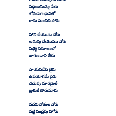
సద్గుణమిచ్చు పేరు
శోధింపగ భువిలో
కాదు మంచిది పోరు
హాని చేయును నోరు
అదువు చేయుము నోరు
సభ్య సమాజంలో
బాగుండాలి తీరు
సాయపడేది టైరు
ఉపయోగమే పైరు
చదువు దూరమైతే
బ్రతుకే తారుమారు
వదరుబోతుల నోరు
వట్టి సంద్రపు హోరు