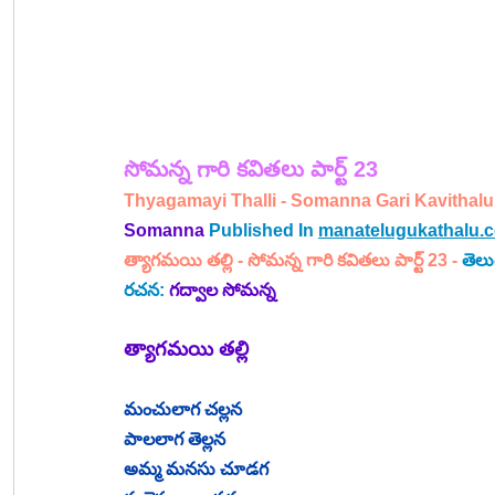
సోమన్న 
గారి 
కవితలు పార్ట్ 23
Thyagamayi Thalli - Somanna Gari Kavithalu 
Somanna
Published In 
manatelugukathalu.
త్యాగమయి తల్లి - 
సోమన్న 
గారి 
కవితలు పార్ట్ 23
 - 
తెలు
రచన: 
గద్వాల సోమన్న
త్యాగమయి తల్లి
మంచులాగ చల్లన
పాలలాగ తెల్లన
అమ్మ మనసు చూడగ