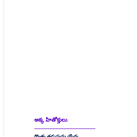
అక్క హితోక్తులు
----------------------------------------
గొంతు తడుపును యేరు