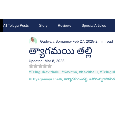
All Telugu Posts
Story
Reviews
Special Articles
Gadwala Somanna
Feb 27, 2025
2 min read
త్యాగమయి తల్లి
Updated:
Mar 8, 2025
Rated NaN out of 5 stars.
#TeluguKavithalu
, 
#Kavitha
, 
#Kavithalu
, 
#Telugu
#
ThyagamayiThalli
, #
త్యాగమయితల్లి, #
సోమన్న
గారి
కవిత