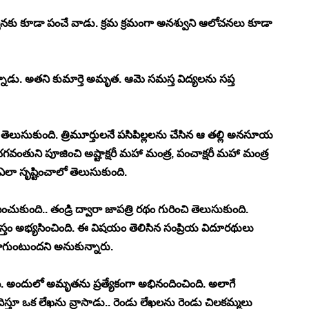
 కూడా పంచే వాడు. క్రమ క్రమంగా అనశ్వుని ఆలోచనలు కూడా 
డు. అతని కుమార్తె అమృత. ఆమె సమస్త విద్యలను సప్త 
ుసుకుంది. త్రిమూర్తులనే పసిపిల్లలను చేసిన ఆ తల్లి అనసూయ 
వంతుని పూజించి అష్టాక్షరీ మహా మంత్ర, పంచాక్షరీ మహా మంత్ర 
ా సృష్టించాలో తెలుసుకుంది. 
ుంది.. తండ్రి ద్వారా జాపత్రి రథం గురించి తెలుసుకుంది. 
స్తం అభ్యసించింది. ఈ విషయం తెలిసిన సంప్రియ విదూరథులు 
గుంటుందని అనుకున్నారు. 
ంది. అందులో అమృతను ప్రత్యేకంగా అభినందించింది. అలాగే 
తూ ఒక లేఖను వ్రాసాడు.. రెండు లేఖలను రెండు చిలకమ్మలు 