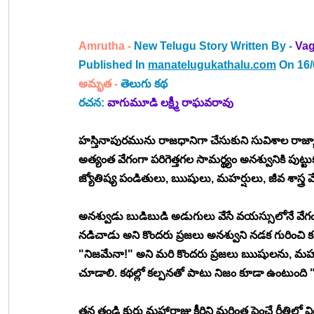
Amrutha - 
New Telugu Story Written By - 
Vag
Published In 
manatelugukathalu.com
 On 16
అమృత
 - 
తెలుగు కథ 
రచన: 
వాగుమూడి లక్ష్మీ రాఘవరావు
హస్తినాపురమును రాజధానిగా చేసుకుని సువిశాల రాజ్యా
అత్యంత వేగంగా పరిగెత్తగల సామర్థ్యం అనశ్వునికి పుట్టు
జ్యోతిష్య పండితులు, ఋషులు, మహర్షులు, జీవ శాస్త్ర వ
అనశ్వుడు బుడిబుడి అడుగులు వేసే వయస్సులోనే వేగ
నడిచాడు అని కొందరు ప్రజలు అనశ్వుని నడక గురించి 
"నిజమేనా!" అని మరి కొందరు ప్రజలు ఋషులను, మహర
చూడాలి. కథల్లో కల్పనతో పాటు నిజం కూడా ఉంటుంది "
తన తండ్రి కురు మహారాజు కీర్తిని మరింత పెంచే రీతి