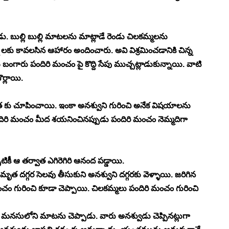
 బుల్లి బుల్లి మాటలను మాట్లాడే రెండు చిలకమ్మలను 
కు కావలసిన ఆహారం అందించారు. అవి విశ్రమించడానికి చిన్న 
బంగారు పందిరి మంచం పై కొద్ది సేపు ముచ్చట్లాడుకున్నాయి. వాటి 
ర్లాయి. 
త కు చూపించాయి. ఇంకా అనశ్వుని గురించి అనేక విషయాలను 
ిరి మంచం మీద శయనించినప్పుడు పందిరి మంచం నెమ్మదిగా 
ీ ఆ తర్వాత ఎగిరెగిరి ఆనంద పడ్డాయి. 
త దగ్గర సెలవు తీసుకుని అనశ్వుని దగ్గరకు వెళ్ళాయి. జరిగిన 
మంచం గురించి కూడా చెప్పాయి. చిలకమ్మలు పందిరి మంచం గురించి 
 తన మనసులోని మాటను చెప్పాడు. వారు అనశ్వుడు చెప్పినట్లుగా 