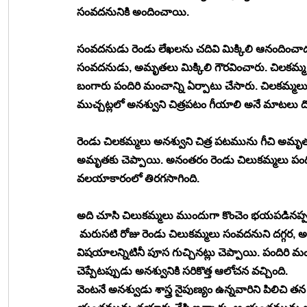
సంవదనునికి అందించాయి. 
సంవదనుడు రెండు లేఖలను చదివి మిక్కిలి ఆనందించాడు.
సంవదనుడు, అమృతలు మిక్కిలి గౌరవించారు. చిలకమ్మ ల
బంగారు పందిరి మంచాన్ని ఏర్పాటు చేసారు. చిలకమ్మలు 
ముచ్చట్లలో అనశ్వుని చిత్రపటం గీయాలి అనే మాటలు దొ
రెండు చిలకమ్మలు అనశ్వుని చిత్ర పటమును గీచి అమృ
అమృతకు చెప్పాయి. అనంతరం రెండు చిలుకమ్మలు పంద
వలయాకారంలో తిరగసాగింది. 
అది చూసి చిలుకమ్మలు ముందుగా కొంచెం భయపడినప్పటిక
 మరుసటి రోజు రెండు చిలుకమ్మలు సంవదనుని దగ్గర, అమృ
విషయాలన్నిటినీ పూస గుచ్చినట్లు చెప్పాయి. పందిరి 
చెప్పేటప్పుడు అనశ్వునికి సరికొత్త ఆలోచన వచ్చింది. 
వెంటనే అనశ్వుడు శాస్త్ర నైపుణ్యం ఉన్నవారిని పిలిచి