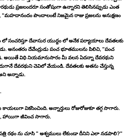
ిదూరథుడు ప్రజలందరూ సంతోషంగా ఉన్నారని తెలిసినప్పుడు ఎంత 
ి, "మహదానందం పొందాలంటే నిజమైన రాజు ప్రజలను అనుక్షణం 
ం లో సంచరిస్తూ దేవాసుర యుద్దం లో అనేక పర్యాయాలు దేవతలకు 
ాడు. అనంతరం దేవేంద్రుడు పంచ భూతములను పిలిచి, "పంచ 
ి. అయితే విధి నియమానుసారం మీ వలన ఏదన్నా దేవరథుని 
గానే దేవరథుని చెవిలో వేయండి. దేవతలకు అతను చేస్తున్న 
ి అన్నాడు. 
.
ాయలుగా వికసించింది. అన్నార్తులు రోజురోజుకూ తగ్గ సాగారు. 
 హాయిగా జీవించ సాగారు. 
రి రథం ను చూసి " అశ్వములు లేకుండా దీనిని ఎలా నడపాలి?" 