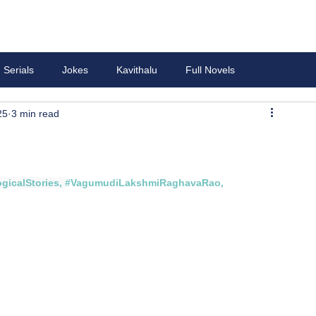
Serials
Jokes
Kavithalu
Full Novels
25
3 min read
gicalStories
, 
#VagumudiLakshmiRaghavaRao
, 