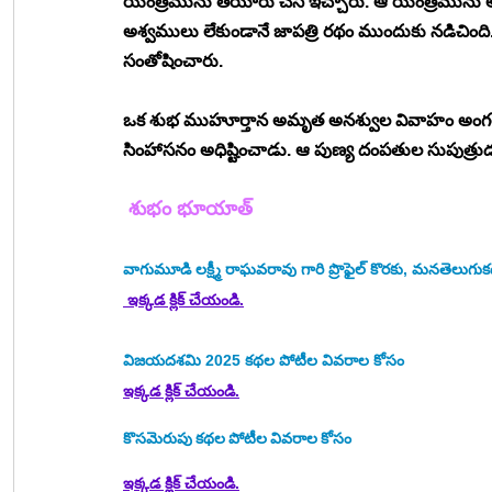
యంత్రమును తయారు చేసి ఇచ్చారు. ఆ యంత్రమును అన
అశ్వములు లేకుండానే జాపత్రి రథం ముందుకు నడిచింది.
సంతోషించారు. 
ఒక శుభ ముహూర్తాన అమృత అనశ్వుల వివాహం అంగరంగ 
సింహాసనం అధిష్టించాడు. ఆ పుణ్య దంపతుల సుపుత్రుడు ప
 శుభం భూయాత్ 
వాగుమూడి లక్ష్మీ రాఘవరావు
 గారి ప్రొఫైల్ కొరకు, మనతెలు
 ఇక్కడ క్లిక్ చేయండి.
విజయదశమి 2025
కథల పోటీల వివరాల కోసం
ఇక్కడ క్లిక్ చేయండి.
కొసమెరుపు
కథల పోటీల వివరాల కోసం
ఇక్కడ క్లిక్ చేయండి.