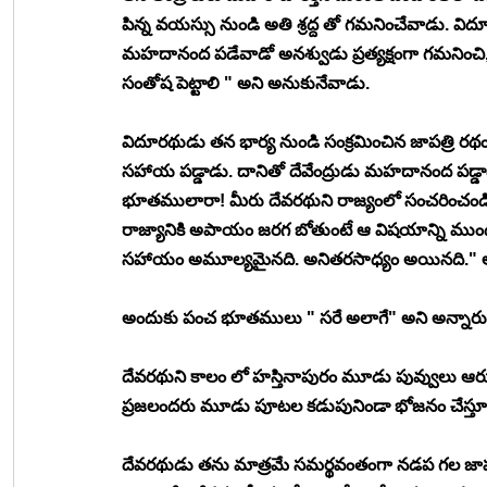
పిన్న వయస్సు నుండి అతి శ్రద్ద తో గమనించేవాడు. వ
మహదానంద పడేవాడో అనశ్వుడు ప్రత్యక్షంగా గమనించ
సంతోష పెట్టాలి " అని అనుకునేవాడు. 
విదూరథుడు తన భార్య నుండి సంక్రమించిన జాపత్రి రథ
సహాయ పడ్డాడు. దానితో దేవేంద్రుడు మహదానంద పడ్డ
భూతములారా! మీరు దేవరథుని రాజ్యంలో సంచరించండ
రాజ్యానికి అపాయం జరగ బోతుంటే ఆ విషయాన్ని ముందు
సహాయం అమూల్యమైనది. అనితరసాధ్యం అయినది." అన
అందుకు పంచ భూతములు " సరే అలాగే" అని అన్నారు
దేవరథుని కాలం లో హస్తినాపురం మూడు పువ్వులు ఆరు క
ప్రజలందరు మూడు పూటల కడుపునిండా భోజనం చేస్తూ,
దేవరథుడు తను మాత్రమే సమర్థవంతంగా నడప గల జాపత్