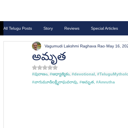
All Telugu Posts
Story
Reviews
Special Articles
Vagumudi Lakshmi Raghava Rao
May 16, 20
అమృత
Rated NaN out of 5 stars.
#ప
ురాణం, 
#ఆధ
్యాత్మికం, 
#devotional
, 
#TeluguMytholo
#వ
ాగుమూడిలక్ష్మీరాఘవరావు, #
అమృత
, #
Amrutha