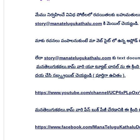
మేము నిర్వహించే వివిధ పోటీలలో రచయితలకు బహుమతులు 
story@manatelugukathalu.com
 కి మెయిల్ చెయ్యండి.
మాకు రచనలు పంపాలనుకుంటే మా వెబ్ సైట్ లో ఉన్న అప్లోడ్ 
లేదా 
story@manatelugukathalu.com
 కు text docu
మనతెలుగుకథలు.కామ్ వారి యూ ట్యూబ్ ఛానల్ ను ఈ క్రింది లి
దయ చేసి సబ్స్క్రయిబ్ చెయ్యండి ( పూర్తిగా ఉచితం ).
https://www.youtube.com/channel/UCP4xPLpOxr
మనతెలుగుకథలు.కామ్ వారి ఫేస్ బుక్ పేజీ చేరడానికి ఈ క్రింది లిం
https://www.facebook.com/ManaTeluguKathalu