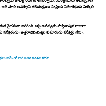
శ్వుడు జాపత్రి రథం కు అమర్చాడు. యంత్రమును అమర్చగానే 
 అది చూసి అనశ్వుని తలిదండ్రులు సంప్రియ విదూరథుడు మిక్కిలి 
వైభవంగా జరిగింది. ఆపై అనశ్వుడు హస్తినాపుర రాజుగా 
రీక్షితుడు.(ఉత్తరాభిమన్యుల కుమారుడు పరీక్షిత్తు వేరు).
గుకథలు.కామ్ లో వారి ఇతర రచనల కొరకు