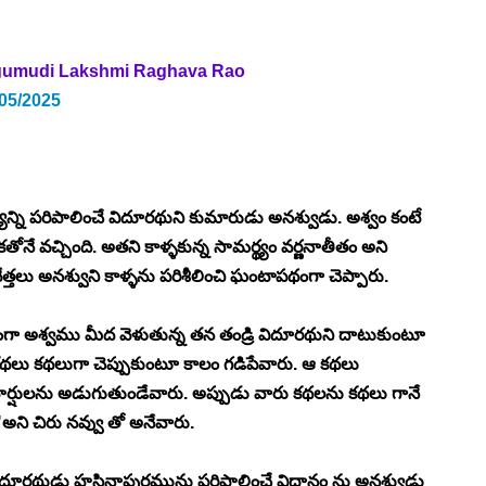
umudi Lakshmi Raghava Rao 
/05/2025
న్ని పరిపాలించే విదూరథుని కుమారుడు అనశ్వుడు. అశ్వం కంటే 
కతోనే వచ్చింది. అతని కాళ్ళకున్న సామర్థ్యం వర్ణనాతీతం అని 
ేత్తలు అనశ్వుని కాళ్ళను పరిశీలించి ఘంటాపథంగా చెప్పారు. 
ంగా అశ్వము మీద వెళుతున్న తన తండ్రి విదూరథుని దాటుకుంటూ 
కథలు కథలుగా చెప్పుకుంటూ కాలం గడిపేవారు. ఆ కథలు 
్షులను అడుగుతుండేవారు. అప్పుడు వారు కథలను కథలు గానే 
అని చిరు నవ్వు తో అనేవారు. 
లో విదూరథుడు హస్తినాపురమును పరిపాలించే విధానం ను అనశ్వుడు 