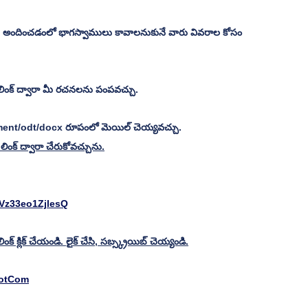
అందించడంలో భాగస్వాములు కావాలనుకునే వారు వివరాల కోసం 
లింక్ ద్వారా మీ రచనలను పంపవచ్చు.
ment/odt/docx రూపంలో మెయిల్ చెయ్యవచ్చు.
ంక్ ద్వారా చేరుకోవచ్చును.
Vz33eo1ZjlesQ
క్ క్లిక్ చేయండి. లైక్ చేసి, సబ్స్క్రయిబ్ చెయ్యండి.
DotCom