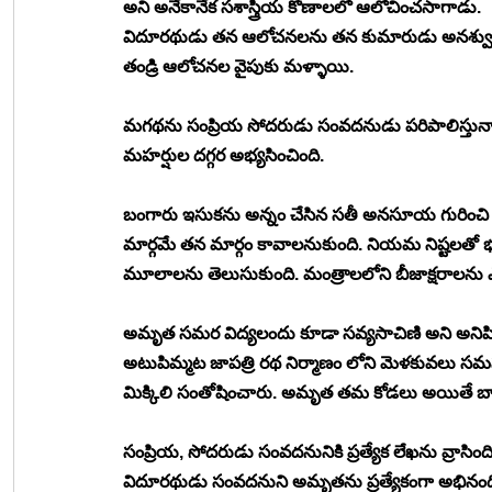
అని అనేకానేక సశాస్త్రీయ కోణాలలో ఆలోచించసాగాడు. 
విదూరథుడు తన ఆలోచనలను తన కుమారుడు అనశ్వునకు
తండ్రి ఆలోచనల వైపుకు మళ్ళాయి. 
మగథను సంప్రియ సోదరుడు సంవదనుడు పరిపాలిస్తున్నా
మహర్షుల దగ్గర అభ్యసించింది. 
బంగారు ఇసుకను అన్నం చేసిన సతీ అనసూయ గురించి తెల
మార్గమే తన మార్గం కావాలనుకుంది. నియమ నిష్టలతో భగ
మూలాలను తెలుసుకుంది. మంత్రాలలోని బీజాక్షరాలను ఎల
అమృత సమర విద్యలందు కూడా సవ్యసాచిణి అని అనిపించుక
అటుపిమ్మట జాపత్రి రథ నిర్మాణం లోని మెళకువలు సమ
మిక్కిలి సంతోషించారు. అమృత తమ కోడలు అయితే బా
సంప్రియ, సోదరుడు సంవదనునికి ప్రత్యేక లేఖను వ్రాసి
విదూరథుడు సంవదనుని అమృతను ప్రత్యేకంగా అభినందిస్