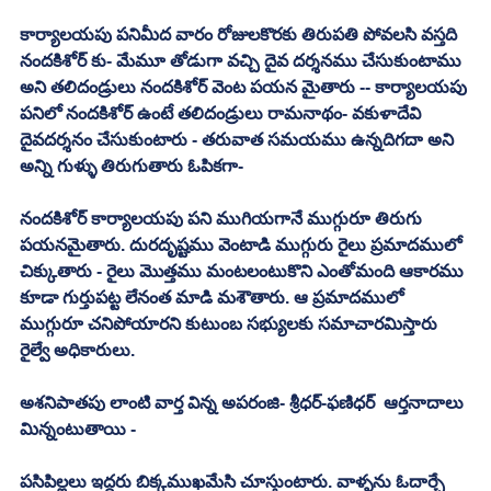
కార్యాలయపు పనిమీద వారం రోజులకొరకు తిరుపతి పోవలసి వస్తది 
నందకిశోర్ కు- మేమూ తోడుగా వచ్చి దైవ దర్శనము చేసుకుంటాము 
అని తలిదండ్రులు నందకిశోర్ వెంట పయన మైతారు -- కార్యాలయపు 
పనిలో నందకిశోర్ ఉంటే తలిదండ్రులు రామనాథం- వకుళాదేవి 
దైవదర్శనం చేసుకుంటారు - తరువాత సమయము ఉన్నదిగదా అని 
అన్ని గుళ్ళు తిరుగుతారు ఓపికగా-
నందకిశోర్ కార్యాలయపు పని ముగియగానే ముగ్గురూ తిరుగు 
పయనమైతారు. దురదృష్టము వెంటాడి ముగ్గురు రైలు ప్రమాదములో 
చిక్కుతారు - రైలు మొత్తము మంటలంటుకొని ఎంతోమంది ఆకారము 
కూడా గుర్తుపట్ట లేనంత మాడి మశౌతారు. ఆ ప్రమాదములో 
ముగ్గురూ చనిపోయారని కుటుంబ సభ్యులకు సమాచారమిస్తారు 
రైల్వే అధికారులు. 
అశనిపాతపు లాంటి వార్త విన్న అపరంజి- శ్రీధర్-ఫణిధర్  ఆర్తనాదాలు 
మిన్నంటుతాయి - 
పసిపిల్లలు ఇద్దరు బిక్కముఖమేసి చూస్తుంటారు. వాళ్ళను ఓదార్చే 