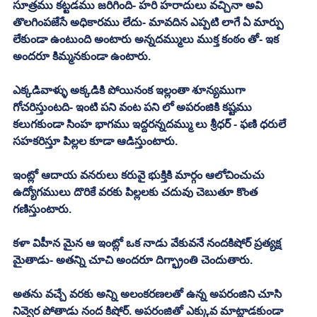
సూత్రము కట్టడము జరిగింది- హరి హరాదులు వచ్చినా అవి 
తొలగింపజేసే అధికారము లేదు- మావదిన ఎప్పటి లాగే ఏ మార్పు 
లేకుండా ఉంటుంది అంటారు అన్నదమ్ములు ముక్త కంఠం తో- ఇక 
అందరూ కిమ్మనకుండా ఉంటారు. 
ఎక్కడివాళ్ళు అక్కడికి పోయినంక ఇల్లంతా శూన్యముగా 
గోచరిస్తుంటది- ఇంటి పని వంట పని లో అపరంజికి కష్టము 
కలుగకుండా సింహ భాగము ఇద్దరన్నదమ్ము లు శ్రీధర్ - ఫణి ధరులే 
సహకరిస్తూ పిల్లల కూడా ఆడిస్తుంటారు. 
ఇంట్లో ఆదాయ వనరులు కరువై భుక్తికి మార్గం ఆలోచించుచు 
ఉద్యోగములు దొరికే వరకు పిల్లలకు చదువు చెబుతూ కొంత 
గణిస్తుంటారు. 
కళా విహీన మైన ఆ ఇంట్లో ఒక నాడు వేకువనే నందకిషోర్ ప్రత్యక్ష 
మైతాడు- అతన్ని చూచి అందరూ దిగ్భ్రాంతి చెందుతారు. 
అతను వచ్చే వరకు అన్ని అలంకరణలతో ఉన్న అపరంజిని చూసి 
నివ్వెర పోతాడు నంద కిషోర్. అపరంజితో ఎక్కువ మాట్లాడకుండా 