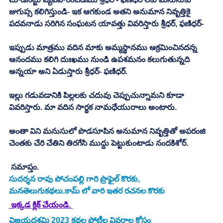
జుగుప్స కలిగిస్తుండి- ఇక ఆగకుండ అతని అనుమాన నివృత్తికై 
పదవనాడు సరిగిన సంఘటన యావత్తు వివరిస్తారు శ్రీధర్, ఫణిధర్-
ఇప్పుడు మాత్రము వదిన మాకు అమ్మస్థానము ఆక్రమించినదన్న 
ఆనందము కలిగి దుఃఖము నుండి ఉపశమనం కలుగుతున్నది 
అన్నయా అని ఏడుస్తారు శ్రీధర్- ఫణిధర్. 
ఇల్లు గడువడానికి పిల్లలకు చదువు చెప్పుచున్నామని కూడా 
వివరిస్తారు. మా వదిన సార్థక నామధేయురాలు అంటారు. 
అంతా విని మనుసులో పొడసూపిన అనుమాన నివృత్తితో అపరంజి 
చెంతకు చేరి చేతిని తిరగేసి ముద్దు పెట్టుకుంటాడు నందకిశోర్. 
 సమాప్తం. 
సుదర్శన రావు పోచంపల్లి గారి ప్రొఫైల్ కొరకు, 
మనతెలుగుకథలు.కామ్ లో వారి ఇతర రచనల కొరకు 
 ఇక్కడ క్లిక్ చేయండి. 
విజయదశమి 2023 కథల పోటీల వివరాల కోసం