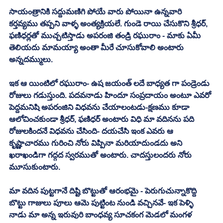
సాయంత్రానికి సద్దుమణిగి పోయే వారు పోయినా ఉన్నవారి 
కర్తవ్యము తప్పని వాళ్ళ అంత్యక్రియలే. గుండె రాయి చేసుకొని శ్రీధర్, 
ఫణిధర్లతో ముచ్చటిస్తాడు అపరంజి తండ్రి రఘురాం - మాకు ఏమీ 
తెలియదు మామయ్యా అంతా మీరే చూసుకోవాలి అంటారు 
అన్నదమ్ములు. 
ఇక ఆ యింటిలో రఘురాం- ఉష జయంత్ లదే బాధ్యత గా పండ్రెండు 
రోజులు గడుస్తుంది. పదవనాడు హిందూ సంప్రదాయం అంటూ ఎవరో 
పెద్దమనిషి అపరంజిని విధవను చేయాలంటడు-క్షణము కూడా 
ఆలోచించకుండా శ్రీధర్, ఫణిధర్ అంటారు విధి మా వదినను పది 
రోజులకిందనే విధవను చేసింది- దయచేసి ఇంక ఎవరు ఆ 
కృష్ణాచారము గురించి నోరు విప్పినా మరియాదుండదు అని 
ఖరాఖండిగా గద్గద స్వరముతో అంటారు. చాదస్తులందరు నోరు 
మూసుకుంటారు. 
మా వదిన పుట్టగానే దిష్టి బొట్టుతో ఆరంభమై - పెరుగుచున్నాకొద్ది 
బొట్టు గాజులు పూలు ఆమె పుట్టింట నుండి వచ్చినవే- ఇక పెళ్ళి 
నాడు మా అన్న ఇరువురి బాంధవ్య సూచకంగ మెడలో మంగళ 