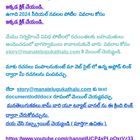
ఇక్కడ క్లిక్ చేయండి.
ఉగాది 2024 సీరియల్ నవలల పోటీల  వివరాల కోసం
ఇక్కడ క్లిక్ చేయండి.
మేము నిర్వహించే వివిధ పోటీలలో రచయితలకు బహుమతులు 
అందించడంలో భాగస్వాములు కావాలనుకునే వారు  వివరాల కోసం 
story@manatelugukathalu.com
 కి మెయిల్ చెయ్యండి.
మాకు రచనలు పంపాలనుకుంటే మా వెబ్ సైట్ లో ఉన్న అప్లోడ్ లింక్ 
ద్వారా మీ రచనలను పంపవచ్చు.
లేదా  
story@manatelugukathalu.com
 కు text 
document/odt/docx రూపంలో మెయిల్ చెయ్యవచ్చు.
మనతెలుగుకథలు.కామ్ వారి యూ ట్యూబ్ ఛానల్ ను ఈ క్రింది లింక్ 
ద్వారా చేరుకోవచ్చును.
దయ చేసి సబ్స్క్రయిబ్ చెయ్యండి ( పూర్తిగా ఉచితం ).
https://www.youtube.com/channel/UCP4xPLpOxrVz33