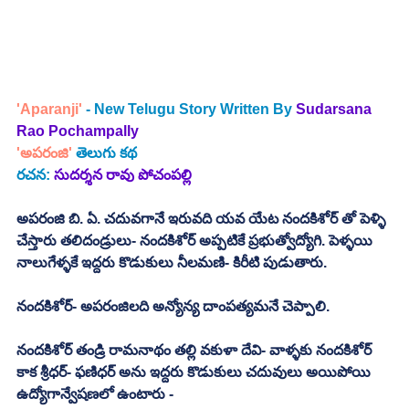
'Aparanji'
 - New Telugu Story Written By
Sudarsana 
Rao Pochampally
'అపరంజి' 
తెలుగు కథ
రచన:
సుదర్శన రావు పోచంపల్లి
అపరంజి బి. ఏ. చదువగానే ఇరువది యవ యేట నందకిశోర్ తో పెళ్ళి 
చేస్తారు తలిదండ్రులు- నందకిశోర్ అప్పటికే ప్రభుత్వోద్యోగి. పెళ్ళయి 
నాలుగేళ్ళకే ఇద్దరు కొడుకులు నీలమణి- కిరీటి పుడుతారు. 
నందకిశోర్- అపరంజిలది అన్యోన్య దాంపత్యమనే చెప్పాలి. 
నందకిశోర్ తండ్రి రామనాథం తల్లి వకుళా దేవి- వాళ్ళకు నందకిశోర్ 
కాక శ్రీధర్- ఫణిధర్ అను ఇద్దరు కొడుకులు చదువులు అయిపోయి 
ఉద్యోగాన్వేషణలో ఉంటారు -