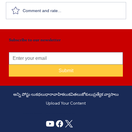
Comment and rate...
Subscribe to our newsletter
Submit
అన్ని పోస్టు లు
కథలు
ధారావాహికలు
కవితలు
జోకులు
ప్రత్యేక వ్యాసాలు
Upload Your Content
PHONE: +91 6309958851 - EMAIL:
story@manatelugukathalu.com