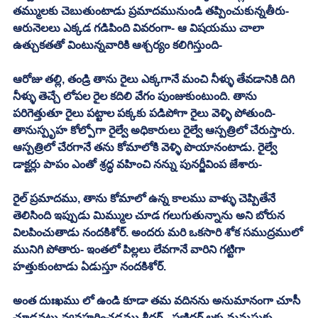
తమ్ములకు చెబుతుంటాడు ప్రమాదమునుండి తప్పించుకున్నతీరు- 
ఆరునెలలు ఎక్కడ గడిపింది వివరంగా- ఆ విషయము చాలా 
ఉత్చుకతతో వింటున్నవారికి ఆశ్చర్యం కలిగిస్తుంది-
ఆరోజు తల్లి, తండ్రి తాను రైలు ఎక్కగానే మంచి నీళ్ళు తేవడానికి దిగి 
నీళ్ళు తెచ్చే లోపల రైల కదిలి వేగం పుంజుకుంటుంది. తాను 
పరిగెత్తుతూ రైలు పట్టాల పక్కకు పడిపోగా రైలు వెళ్ళి పోతుంది- 
తానుస్పృహ కోల్పోగా రైల్వే అధికారులు రైల్వే ఆస్పత్రిలో చేరుస్తారు. 
ఆస్పత్రిలో చేరగానే తను కోమాలోకి వెళ్ళి పొయానంటాడు. రైల్వే 
డాక్టర్లు పాపం ఎంతో శ్రద్ధ వహించి నన్ను పునర్జీవింప జేశారు-
రైల్ ప్రమాదము, తాను కోమాలో ఉన్న కాలము వాళ్ళు చెప్పితేనే 
తెలిసింది ఇప్పుడు మిమ్ముల చూడ గలుగుతున్నాను అని బోరున 
విలపించుతాడు నందకిశోర్. అందరు మరి ఒకసారి శోక సముద్రములో 
మునిగి పోతారు- ఇంతలో పిల్లలు లేవగానే వారిని గట్టిగా 
హత్తుకుంటాడు ఏడుస్తూ నందకిశోర్. 
అంత దుఃఖము లో ఉండి కూడా తమ వదినను అనుమానంగా చూసీ 
చూడనట్టు వ్యవహరించడము శ్రీధర్ - ఫణిధర్ లకు మనుసుకు 