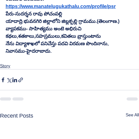
https://www.manatelugukathalu.com/profile/psr
పేరు-సుదర్శన రావు పోచంపల్లి
యాదాద్రి భువనగిరి జిల్లాలోని జిబ్లక్పల్లి గ్రామము.(తెలంగాణ.)
వ్యాపకము- సాహిత్యము అంటె అభిరుచి
కథలు,శతకాలు,సహస్రములు,కవితలు వ్రాస్తుంటాను
నేను విద్యాశాఖలో పనిచేస్తు పదవి విరమణ పొందినాను,
నివాసము-హైదరాబాదు.
Story
See All
Recent Posts