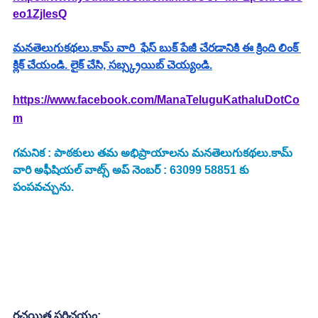
eo1ZjlesQ
మనతెలుగుకథలు.కామ్ వారి  ఫేస్ బుక్ పేజీ చేరడానికి ఈ క్రింది లింక్ 
క్లిక్ చేయండి. లైక్ చేసి, సబ్స్క్రయిబ్ చెయ్యండి.
https://www.facebook.com/ManaTeluguKathaluDotCo
m
గమనిక : పాఠకులు తమ అభిప్రాయాలను మనతెలుగుకథలు.కామ్ 
వారి అఫీషియల్ వాట్స్ అప్ నెంబర్ : 63099 58851 కు 
పంపవచ్చును.
రచయిత పరిచయం: