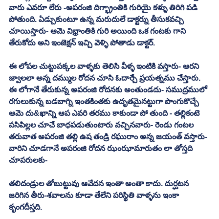
వారు ఎవరూ లేరు -అపరంజి దిగ్భ్రాంతికి గురియై కళ్ళు తిరిగి పడి 
పోతుంది. ఏడ్చుకుంటూ ఉన్న మరుదులే డాక్టర్ను తీసుకవచ్చి 
చూయిస్తారు- ఆమె విభ్రాంతికి గురి అయింది ఒక గంటకు గాని 
తేరుకోదు అని ఇంజెక్షన్ ఇచ్చి వెళ్ళి పోతాడు డాక్టర్. 
ఈ లోపల చుట్టుపక్కల వాళ్ళకు తెలిసి వీళ్ళ ఇంటికి వస్తారు- ఆరని 
జ్వాలలా అన్న దమ్ముల రోదన చూసి ఓదార్చే ప్రయత్నము చేస్తారు. 
ఈ లోగానే తేరుకున్న అపరంజి రోదనకు అంతుండదు- సముద్రములో 
రగులుకున్న బడబాగ్ని ఇంతకింతకు ఉదృతమైనట్టుగా పొంగుకొచ్చే 
ఆమె దు&ఖాన్ని ఆప ఎవరి తరము కాకుండా పో తుంది - తల్లికంటె 
పసిపిల్లల చూచే బాధపడుతుంటారు వచ్చినవారు- రెండు గంటల 
తరువాత అపరంజి తల్లి ఉష తండ్రి రఘురాం అన్న జయంత్ వస్తారు- 
వారిని చూడగానే అపరంజి రోదన ఝంఝామారుతం లా తోస్తది 
చూపరులకు- 
తలిదండ్రుల తోబుట్టువు ఆవేదన ఇంతా అంతా కాదు. దుర్ఘటన 
జరిగిన తీరు-శవాలను కూడా తేలేని పరిస్థితి వాళ్ళను ఇంకా 
కృంగదీస్తది. 