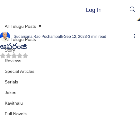
Log In
All Telugu Posts
Sudarsana Rao Pochampalli
Sep 12, 2023
3 min read
All Telugu Posts
అపరంజి
Story
Rated NaN out of 5 stars.
Reviews
Special Articles
Serials
Jokes
Kavithalu
Full Novels