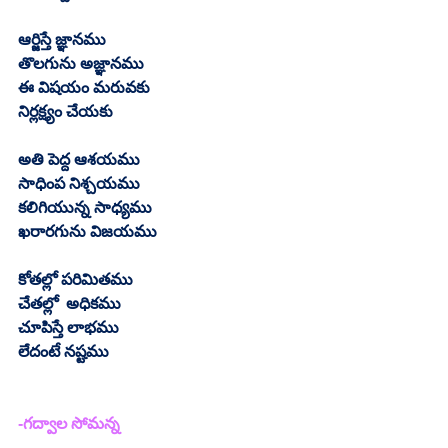
ఆర్జిస్తే జ్ఞానము
తొలగును అజ్ఞానము
ఈ విషయం మరువకు
నిర్లక్ష్యం చేయకు
అతి పెద్ద ఆశయము
సాధింప నిశ్చయము
కలిగియున్న సాధ్యము
ఖరారగును విజయము
కోతల్లో పరిమితము
చేతల్లో  అధికము
చూపిస్తే లాభము
లేదంటే నష్టము
-గద్వాల సోమన్న