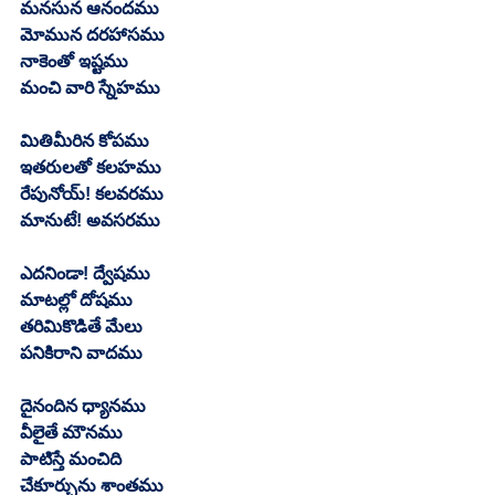
మనసున ఆనందము
మోమున దరహాసము
నాకెంతో ఇష్టము
మంచి వారి స్నేహము
మితిమీరిన కోపము
ఇతరులతో కలహము
రేపునోయ్! కలవరము
మానుటే! అవసరము
ఎదనిండా! ద్వేషము
మాటల్లో దోషము
తరిమికొడితే మేలు
పనికిరాని వాదము
దైనందిన ధ్యానము
వీలైతే మౌనము
పాటిస్తే మంచిది
చేకూర్చును శాంతము