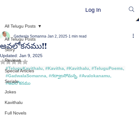
Log In
All Telugu Posts
Gadwala Somanna
Jan 2, 2025
1 min read
All Telugu Posts
అవలోకనము!!
Story
Updated:
Jan 9, 2025
Reviews
Rated NaN out of 5 stars.
#TeluguKavithalu
, 
#Kavitha
, 
#Kavithalu
, 
#TeluguPoems
, 
Special Articles
#GadwalaSomanna
, 
#గద
్వాలసోమన్న, #
Avalokanamu
, 
Serials
#
అవలోకనము
Jokes
Kavithalu
Full Novels