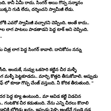
ది. కానీ ఏమీ రాదు. సింగర్ అయి గొప్ప సన్మానం 
ని గుడి లేదు, దర్శించని స్వామీజీ లేడు. 
ి ఎవరో స్వామీజీ వచ్చారని చెప్పింది. అంతే కాదు.. 
 లాగ పాటలు పాడతాడని పెద్ద టాక్ అని చెప్పింది. 
. 
ేను చిత్ర లాగ పెద్ద సింగర్ కావాలి. దానికోసం నన్ను 
ోంది. అందుకే, నువ్వు ఒకసారి కట్టిన చీర మళ్ళీ 
 మళ్ళీ పెట్టకూడదు.. మార్చి కొత్తది తీసుకోవాలి. అప్పుడు 
ఫ్ లో కూడా గొప్ప చేంజ్ వస్తుంది. నీ కోరిక తీరుతుంది. "
ర పెద్ద క్యూ ఉంటుంది.. మా ఆవిడ కట్టి విడచిన 
. గంటకొక చీర కడుతుంది. నేను ఎన్ని చీరలు కొనాలి 
డానికి బోలెడు ఖర్చు. ఇప్పుడు పెళ్ళి అంటేనే గుండె దడ 