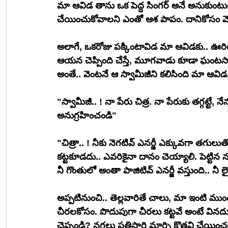
మా ఆవిడ తాను ఒక పెద్ద సింగర్ అనే అనుకుంటుం
చేయించుకోవాలని ఎంతో ఆశ పాపం. దానికోసం మొక్క
అలాగే, ఒకరోజు పక్కింటావిడ మా ఆవిడకు.. ఊరిలోక
ఆయన చెప్పింది చేస్తే, మూగవాడు కూడా ఘంటసాల
అంతే.. వెంటనే ఆ స్వామీజీని కలిసింది మా ఆవిడ.
"స్వామీజీ.. ! నా పేరు చిత్ర. నా పేరుకు తగ్గట్టే, న
అనుగ్రహించండి"
"చిత్రా.. ! నీకు నెగటివ్ ఎనర్జీ ఎక్కువగా తగులుత
కట్టకూడదు.. ఎవరికైనా దానం చెయ్యాలి. పెట్టిన నగ
నీ గొంతులో అంతా పాజిటివ్ ఎనర్జీ వస్తుంది.. నీ లై
అప్పటినుంచి.. తెల్లవారితే చాలు, మా ఇంటి ముంద
చీరలకోసం. పొదుపుగా చీరలు కట్టవే అంటే వినదు.
చెప్పండి? నగలు ప్రతిసారి మార్చి కొత్తవి చేయించ