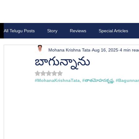
All Telugu Posts
Story
Reviews
Special Articles
Mohana Krishna Tata
Aug 16, 2025
4 min rea
బాగున్నాను
Rated NaN out of 5 stars.
#MohanaKrishnaTata
, 
#త
ాతమోహనకృష్ణ, #
Bagunna