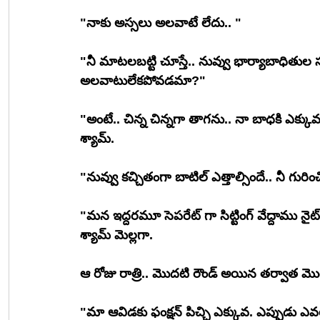
"నాకు అస్సలు అలవాటే లేదు.. "
"నీ మాటలబట్టి చూస్తే.. నువ్వు భార్యాబాధితుల సం
అలవాటులేకపోవడమా?"
"అంటే.. చిన్న చిన్నగా తాగను.. నా బాధకి ఎక్కువ
శ్యామ్. 
"నువ్వు కచ్చితంగా బాటిల్ ఎత్తాల్సిందే.. నీ గురిం
"మన ఇద్దరమూ సెపరేట్ గా సిట్టింగ్ వేద్దాము నైట
శ్యామ్ మెల్లగా. 
ఆ రోజు రాత్రి.. మొదటి రౌండ్ అయిన తర్వాత మొదల
"మా ఆవిడకు ఫంక్షన్ పిచ్చి ఎక్కువ. ఎప్పుడు ఎవరు