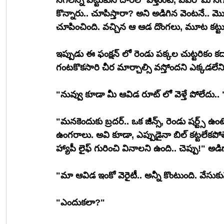
నగలన్నీ పెట్టుకుని దారిలో వెళ్తుంటే, ఎవరో మీ 
కొన్నారు.. చూపిస్తారా? అని అడిగిన వెంటనే.. మొ
చూపించింది. వచ్చిన ఆ ఆడ దొంగలు, మూట కట్టుకున
ఇప్పుడు ఈ ఫంక్షన్ లో రెండు పక్కల చుట్టరికం క
గంటకొకసారి చీర మార్చాల్సి వస్తోందని ఎక్కడల
"నువ్వు కూడా మీ ఆవిడ రూట్ లో వెళ్తే పోలేదు.. 
"మనకెందుకు బ్రదర్.. ఒక జీన్స్, రెండు షర్ట్స
ఉంగరాలు. అవి కూడా, ఎప్పుడైనా బిల్ కట్టలేకపోత
హ్యాపీ లైఫ్ గురించి వినాలని ఉంది.. చెప్పు!" అడి
"మా ఆవిడ ఇంకో వెరైటీ.. అన్నీ కొంటుంది. వేసుకు
"ఎందుకలా?"