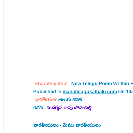
'Bharathiyatha'
 - New Telugu Poem Written 
Published In 
manatelugukathalu.com
 On 10
'భారతీయత' 
తెలుగు కవిత
రచన : 
సుదర్శన రావు పోచంపల్లి
భారతీయులం - మేము భారతీయులం