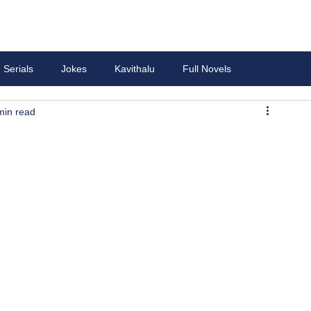
Serials
Jokes
Kavithalu
Full Novels
min read