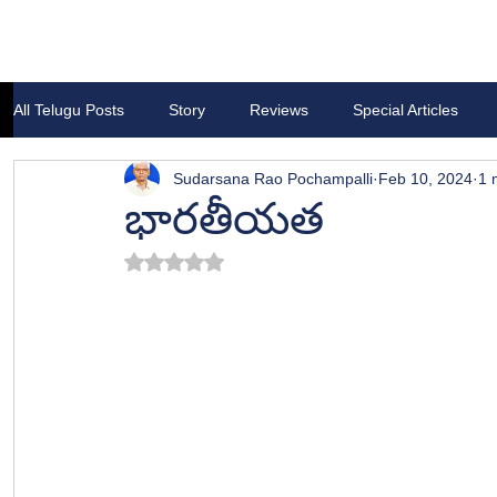
All Telugu Posts
Story
Reviews
Special Articles
Sudarsana Rao Pochampalli
Feb 10, 2024
1 
భారతీయత
Rated NaN out of 5 stars.