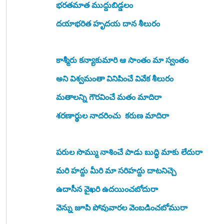
భరతమాత ముద్దుబిడ్డలం 
దయాభరిత హృదయ దాన శీలురం
కాశ్మీరు కన్యాకుమారి ఆ సాంతం మా స్వంతం 
అని విశ్వమంతా వినిపించే వివేక శీలురం
మతాలన్ని గౌరవించే మతం మాదిరా 
శరణార్థుల నాదరించు  కరుణ మాదిరా
పరుల సొమ్ము నాశించే పాడు బుద్ధి మాకు లేదురా
మరి హద్దు మీరి మా సరిహద్దు దాటనిచ్చె 
ఉదాసీన వైఖరి ఉదయించబోదురా
వెన్ను జూపి పోవువారల వెంబడించబోమురా