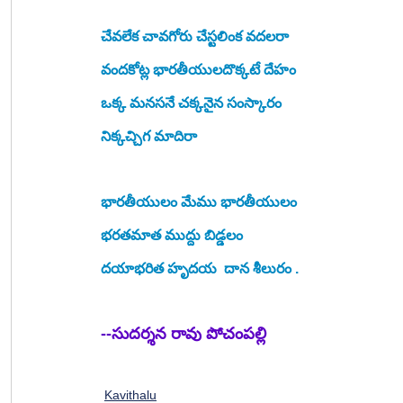
చేవలేక చావగోరు చేస్టలింక వదలరా 
వందకోట్ల భారతీయులదొక్కటే దేహం 
ఒక్క మనసనే చక్కనైన సంస్కారం  
నిక్కచ్చిగ మాదిరా
భారతీయులం మేము భారతీయులం
భరతమాత ముద్దు బిడ్డలం
దయాభరిత హృదయ  దాన శీలురం .
--సుదర్శన రావు పోచంపల్లి
Kavithalu