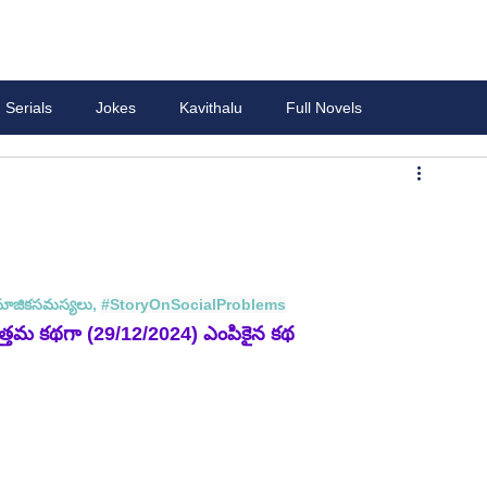
Serials
Jokes
Kavithalu
Full Novels
మాజికసమస్యలు, 
#StoryOnSocialProblems
మ కథగా (29/12/2024) ఎంపికైన కథ