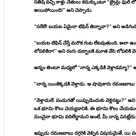
సతీష్ వచ్చి కాళ్లు చేతులు కడుక్కుంటూ “ట్రైన్లు ఫుల్
అయిపోయింది!” అని చెప్పాడు. 
“సరేలే! బయట ఏమైనా టిఫిన్ తిన్నావా?” అని అడిగింద
“బయట టిఫిన్ చేస్తే మరొక గంట లేటవుతుంది. అలా ఉంది 
లోపలికిరా!” అని రంగు డబ్బాలకి మూత వేసి లోపలికి వెళ
అన్నం తింటూ మధ్యలో “నాన్న ఎక్కడికి వెళ్లాడమ్మా?” 
“నాన్న యింకెక్కడకి వెళ్తాడు. ఆ షావుకారు రమణబాబు దగ
“వెళ్తాడులే. పండుగతో యిప్పుడెందుకు వెళ్లినట్టు?” అన
ఒక భూమి కౌలు చెయ్యడానికి. ఈ భూమి కౌలు చేయడంల
నుంచైనా భూమి వదిలేద్దామని అంటే, మీ నాన్న వినట్లేద
ఇప్పుడు రమణబాబు దగ్గరికి వెళ్ళిన విషయమైతే, యి