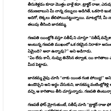
తీసుకెళ్లడం కూడా మొత్తం వాళ్లే కదా. ట్రాక్టర్ రాజు, ఎర
రమణబాబుని మీ నాన్న డబ్బులు అడిగితే, ఒకసారి ఇంటికి వ
అదిగో, లెక్కలు తేలిపోయినట్టున్నాయి. మాటల్లోనే, మీ నా
తలుపు తీసింది జానకమ్మ. 
గణపతి యింట్లోకి వస్తూ సతీష్ ని చూస్తూ “సతీష్ వచ్చేశ
అంటున్న గణపతి ముఖంలో ఒక రకమైన నిరాశగా అసంతృప్త
ఏమైంది? అలా ఉన్నావు?” అని అడిగాడు. 
“ఏం లేదు కానీ, నువ్వు తినేసిన తర్వాత, యి కాగిత
మీద పెట్టాడు. 
జానకమ్మ వైపు చూసి “నాకు యింత గంజి పోయ్యి!” అని 
ఉండొచ్చని అని అర్ధం చేసుకుని, జానకమ్మ వంటింట్లోకెళ్లి 
వచ్చి ఆ కాగితాలు తీసి చూస్తున్నాడు. గణపతి తింటున్న
గణపతే ఫోన్ మ్రోగుతుంటే, సతీష్ చూసి “ట్రాక్టర్ రాజు 