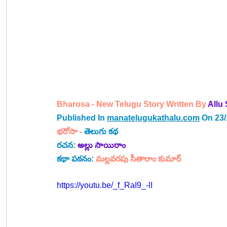
Bharosa - New Telugu Story Written By 
Allu
Published In 
manatelugukathalu.com
 On 23
భరోసా -
తెలుగు కథ
రచన: 
అల్లు సాయిరాం
కథా పఠనం: 
మల్లవరపు సీతారాం కుమార్
https://youtu.be/_f_RaI9_-lI