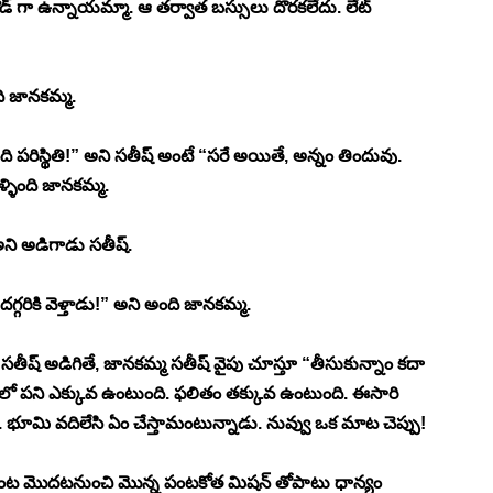
 లోడ్ గా ఉన్నాయమ్మా. ఆ తర్వాత బస్సులు దొరకలేదు. లేట్ 
ి జానకమ్మ. 
పరిస్థితి!” అని సతీష్ అంటే “సరే అయితే, అన్నం తిందువు. 
్ళింది జానకమ్మ. 
అని అడిగాడు సతీష్. 
్గరికి వెళ్తాడు!” అని అంది జానకమ్మ. 
ి సతీష్ అడిగితే, జానకమ్మ సతీష్ వైపు చూస్తూ “తీసుకున్నాం కదా 
ో పని ఎక్కువ ఉంటుంది. ఫలితం తక్కువ ఉంటుంది. ఈసారి 
ు. భూమి వదిలేసి ఏం చేస్తామంటున్నాడు. నువ్వు ఒక మాట చెప్పు! 
 పంట మొదటనుంచి మొన్న పంటకోత మిషన్ తోపాటు ధాన్యం 