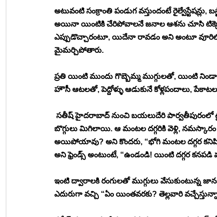
అటువంటి సంక్రాంతి పండుగ వస్తుందంటే రైల్వేస్టేషన్లు, 
అయినా యింటికి చేరిపోవాలనే జనాల ఆశను చూసి టిక్కె
ఎప్పుడొచ్చారంటూ, యిదేనా రావడం అని అంటూ వూరిలో 
మైమర్చిపోతారు. 
ప్రతి యింటి ముందు గొబ్బెమ్మ ముగ్గులతో, యింటి నిండా 
హౌసీ ఆటలతో, పెద్దోళ్ళు ఆడుకునే కోళ్లపందాలు, పేక
 సతీష్ హైదరాబాద్ నుంచి బయలుదేరి పార్వతీపురంలో ట్ర
బొగ్గులు మిగిలాయి. ఆ మంటల దగ్గరికి వెళ్లి, నమస్కారం ప
అయిపోయావు? అని కొందరు, “భోగి మంటల దగ్గర కనిపి
అని ఫ్రెండ్స్ అంటుంటే, “ఉండండి! యింటి దగ్గర కనపడి వ
ఇంటి ద్వారాలకి రంగులతో ముగ్గులు వేసుకుంటున్న జాన
ఎదురుగా వచ్చి “ఏం యింతవరకు? తెల్లవారి వచ్చేస్తున్న