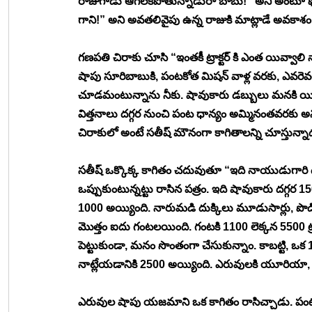
రాజుగాడు ఆగలేకపోతున్నాడురా బాబు!” అని అంటూ ఫోన్ 
గాని!” అని అవతలివైపు ఉన్న రాజుకి మాట్లాడే అవకాశం 
గణపతి చిరాకు చూసి “ఇంతకీ ట్రాక్టర్ కి ఎంత యివ్వాలి న
షాపు సూరిబాబుకి, పంటకోత మిషన్ వాళ్ల వరకు, ఎవరెవరికి 
చూడమంటున్నాను నీకు. షావుకారు డబ్బులు మనకి యిచ్చ
విత్తనాలు దగ్గర నుంచి పంట ధాన్యం అమ్మినంతవరకు అన
చిరాకులో అంటే సతీష్ మౌనంగా కాగితాలన్ని చూస్తున్నా
సతీష్ ఒక్కొక్క కాగితం చదువుతూ “ఇది నాయుడుగారి దగ్
ఒప్పుకుంటున్నట్టు రాసిన పత్రం. ఇది షావుకారు దగ్గర 1
1000 అయ్యింది. నారుమడి దుక్కిలు మూడుసార్లు, పొడి దు
మొత్తం ఐదు గంటలయింది. గంటకి 1100 లెక్కన 5500 ట్రా
పెట్టుకుండా, మనం సొంతంగా చేసుకున్నాం. కాబట్టి, ఒక
నాట్లేయడానికి 2500 అయ్యింది. ఎరువులకి యూరియా, 2
ఎరువుల షాపు యజమాని ఒక కాగితం రాసిచ్చాడు. పంట 