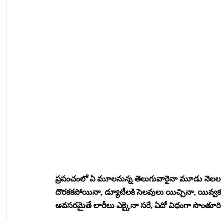
ప్రపంచంలో ఏ మూలనున్న తెలుగువారైనా మూడు నెలల ముంద
దొరకకపోయినా, డ్యూటీలకి సెలవులు యిచ్చినా, యివ్వక పో
అవసరమైతే లారీలు ఎక్కైనా సరే, ఏదో విధంగా సొంతూరిక