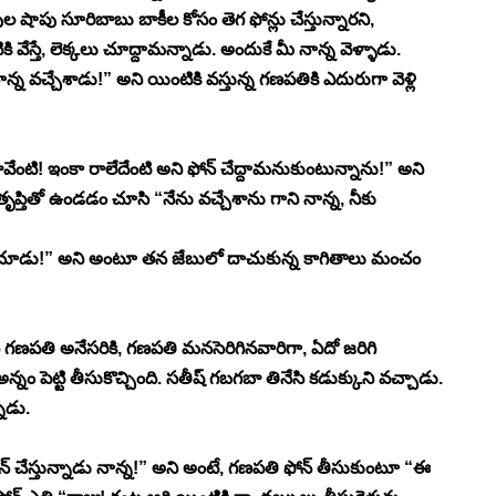
ువుల షాపు సూరిబాబు బాకీల కోసం తెగ ఫోన్లు చేస్తున్నారని, 
ేస్తే, లెక్కలు చూద్దామన్నాడు. అందుకే మీ నాన్న వెళ్ళాడు. 
న్న వచ్చేశాడు!” అని యింటికి వస్తున్న గణపతికి ఎదురుగా వెళ్లి 
ావేంటి! ఇంకా రాలేదేంటి అని ఫోన్ చేద్దామనుకుంటున్నాను!” అని 
ితో ఉండడం చూసి “నేను వచ్చేశాను గాని నాన్న, నీకు 
ాలు చూడు!” అని అంటూ తన జేబులో దాచుకున్న కాగితాలు మంచం 
గణపతి అనేసరికి, గణపతి మనసెరిగినవారిగా, ఏదో జరిగి 
అన్నం పెట్టి తీసుకొచ్చింది. సతీష్ గబగబా తినేసి కడుక్కుని వచ్చాడు. 
ాడు. 
ఫోన్ చేస్తున్నాడు నాన్న!” అని అంటే, గణపతి ఫోన్ తీసుకుంటూ “ఈ 