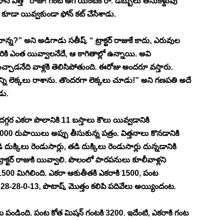
ఎత్తి “రాజు! గంట ఆగి యింటికి రా. డబ్బులు తీసుకెళ్దువు 
కూడా యివ్వకుండా ఫోన్ కట్ చేసేశాడు. 
ాన్న?” అని అడిగాడు సతీష్. “ ట్రాక్టర్ రాజుకే కాదు, ఎరువుల 
ఎంత యివ్వాలనేదే, ఆ కాగితాల్లో ఉన్నాయి‌. అవి 
ాడనేది వాళ్లకి తెలిసిపోతుంది. ఈరోజు అందరూ వస్తారు. 
్ని లెక్కలు రాశాను. తొందరగా లెక్కలు చూడు!” అని గణపతి అదే 
డు. 
గర ఎకరా పొలానికి 11 బస్తాలు కౌలు యివ్వడానికి 
5000 రుపాయిలు అప్పు తీసుకున్న పత్రం. విత్తనాలు కొనడానికి 
క్కిలు రెండుసార్లు, తడి దుక్కిలు రెండుసార్లు దున్నడానికి 
క్టర్ రాజుకి యివ్వాలి. పొలంలో పారపనులు కూలీవాళ్లని 
 1500 మిగిలింది. ఎకరా ఆకుతీతకి ఎకరాకి 1500, పంట 
8-28-0-13, పొటాష్, మొత్తం కలిపి పదివేలు అయ్యిందంట. 
పండింది. పంట కోత మిషన్ గంటకి 3200. ఇదేంటి, ఎకరాకి గంట 