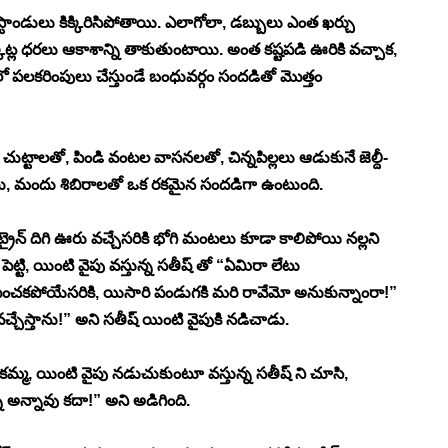
బస్టాండులు కిక్కిరిసిపోతాయి. ఎలాగోలా, డబ్బులు ఎంత ఖర్చు 
ట్ల ధరలు ఆకాశాన్ని తాకుతుంటాయి. అంత కష్టపడి ఊరికి వచ్చాక, 
పలకరింపులు చేస్తుండే బంధువర్గం సందడితో మొత్తం 
చుట్టాలతో, పిండి వంటల వాసనలతో, చిన్నపిల్లలు ఆడుకునే జెల్దీ-
ాటలు, మందు శిబిరాలతో ఒక రకమైన సందడిగా ఉంటుంది. 
ైన్ దిగి ఊరు వచ్చేసరికి భోగి మంటలు కూడా కాలిపోయి నల్లని 
ెట్టి, యింటి వైపు వస్తున్న సతీష్ తో “ఏమిరా లేటు 
ంచకపోయేసరికి, యిసారి పండుగకి మరి రావేమో అనుకున్నాంరా!” 
చ్చేస్తాను!” అని సతీష్ యింటి వైపుకి నడిచాడు. 
కమ్మ, యింటి వైపు నడుచుకుంటూ వస్తున్న సతీష్ ని చూసి, 
ా అన్నావు కదా!” అని అడిగింది. 