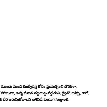
ు నుంచి రిజర్వేషన్ల కోసం ప్రయత్నించి దొరికినా, 
యినా, ఉన్న ఫళాన తట్టబుట్ట సర్దుకుని, ట్రైనో, బస్సో, కారో, 
ి చేరి జరుపుకోవాలని ఆశపడే పండుగ సంక్రాంతి. 