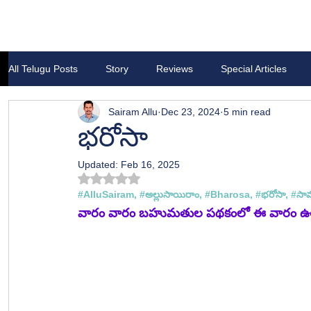
All Telugu Posts
Story
Reviews
Special Articles
Sairam Allu
Dec 23, 2024
5 min read
భరోసా
Updated:
Feb 16, 2025
Rated NaN out of 5 stars.
#
AlluSairam, 
#అల
్లుసాయిరాం, 
#Bharosa
, 
#భర
ోసా, #
సా
వారం వారం బహుమతుల పథకంలో ఈ వారం ఉత్త