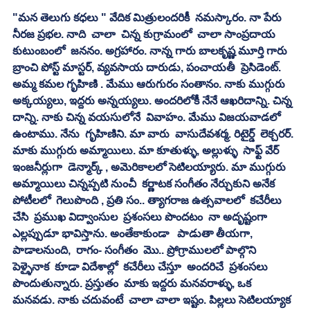
"మన తెలుగు కధలు " వేదిక మిత్రులందరికీ  నమస్కారం. నా పేరు  
నీరజ ప్రభల. నాది  చాలా  చిన్న కుగ్రామంలో  చాలా సాంప్రదాయ 
కుటుంబంలో  జననం. అగ్రహారం. నాన్న గారు బాలకృష్ణ మూర్తి గారు 
బ్రాంచి పోస్ట్ మాస్టర్, వ్యవసాయ దారుడు, పంచాయతీ  ప్రెసిడెంట్. 
అమ్మ కమల గృహిణి . మేము ఆరుగురం సంతానం. నాకు ముగ్గురు 
అక్కయ్యలు, ఇద్దరు అన్నయ్యలు. అందరిలోకీ నేనే ఆఖరిదాన్ని. చిన్న 
దాన్ని. నాకు చిన్న వయసులోనే  వివాహం. మేము విజయవాడలో 
ఉంటాము. నేను  గృహిణిని. మా వారు  వాసుదేవశర్మ. రిటైర్డ్  లెక్చరర్. 
మాకు ముగ్గురు అమ్మాయిలు. మా కూతుళ్ళు, అల్లుళ్ళు  సాఫ్ట్ వేర్ 
ఇంజనీర్లుగా  డెన్మార్క్ , అమెరికాలలో సెటిలయ్యారు. మా ముగ్గురు 
అమ్మాయిలు చిన్నప్పటి నుంచీ  కర్ణాటక సంగీతం నేర్చుకుని అనేక  
పోటీలలో  గెలుపొంది , ప్రతి సం.. త్యాగరాజ ఉత్సవాలలో  కచేరీలు 
చేసి  ప్రముఖ విద్వాంసుల  ప్రశంసలు పొందటం  నా అదృష్టంగా  
ఎల్లప్పుడూ భావిస్తాను. అంతేకాకుండా   పాడుతా తీయగా, 
పాడాలనుంది,  రాగం- సంగీతం  మొ.. ప్రోగ్రాములలో పాల్గొని  
పెళ్ళైనాక  కూడా విదేశాల్లో  కచేరీలు చేస్తూ  అందరిచే  ప్రశంసలు 
పొందుతున్నారు. ప్రస్తుతం  మాకు ఇద్దరు మనవరాళ్ళు, ఒక 
మనవడు. నాకు చదువంటే  చాలా చాలా ఇష్టం. పిల్లలు సెటిలయ్యాక 