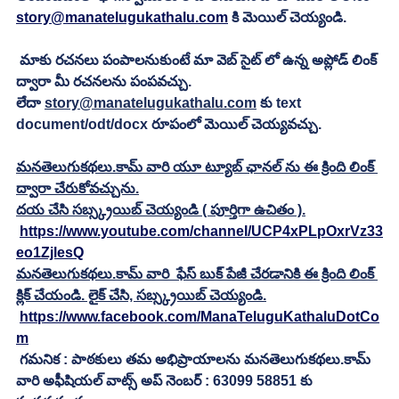
story@manatelugukathalu.com
 కి మెయిల్ చెయ్యండి.
 మాకు రచనలు పంపాలనుకుంటే మా వెబ్ సైట్ లో ఉన్న అప్లోడ్ లింక్ 
ద్వారా మీ రచనలను పంపవచ్చు.
లేదా 
story@manatelugukathalu.com
 కు text 
document/odt/docx రూపంలో మెయిల్ చెయ్యవచ్చు.
మనతెలుగుకథలు.కామ్ వారి యూ ట్యూబ్ ఛానల్ ను ఈ క్రింది లింక్ 
ద్వారా చేరుకోవచ్చును.
దయ చేసి సబ్స్క్రయిబ్ చెయ్యండి ( పూర్తిగా ఉచితం ).
https://www.youtube.com/channel/UCP4xPLpOxrVz33
eo1ZjlesQ
మనతెలుగుకథలు.కామ్ వారి  ఫేస్ బుక్ పేజీ చేరడానికి ఈ క్రింది లింక్ 
క్లిక్ చేయండి. లైక్ చేసి, సబ్స్క్రయిబ్ చెయ్యండి.
https://www.facebook.com/ManaTeluguKathaluDotCo
m
 గమనిక : పాఠకులు తమ అభిప్రాయాలను మనతెలుగుకథలు.కామ్ 
వారి అఫీషియల్ వాట్స్ అప్ నెంబర్ : 63099 58851 కు 