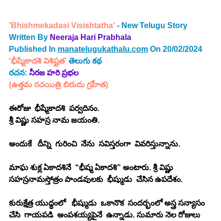
'Bhishmekadasi Visishtatha' 
- New Telugu Story 
Written By 
Neeraja Hari Prabhala
Published In 
manatelugukathalu.com
 On 20/02/2024
'భీష్మేకాదశి విశిష్టత' 
తెలుగు కథ
రచన:
 నీరజ హరి ప్రభల
(ఉత్తమ రచయిత్రి బిరుదు గ్రహీత)
ఈరోజు  భీష్మేకాదశి  పర్వదినం. 
శ్రీ విష్ణు సహస్ర నామ జయంతి.
అందుకే   దీన్ని  గురించి  నేను  సవిస్తరంగా  వివరిస్తున్నాను. 
మాఘ శుక్ల ఏకాదశినే  “భీష్మ ఏకాదశి” అంటారు. శ్రీ విష్ణు 
సహస్రనామస్తోత్రం పాండవులకు  భీష్ముడు  చేసిన ఉపదేశం. 
కురుక్షేత్ర యుధ్ధంలో   భీష్ముడు  ఒకానొక  సందర్భంలో అస్త్ర సన్యాసం 
చేసి  గాయపడి  అంపశయ్యపైనే  ఉన్నాడు. సుమారు నెల రోజులు 