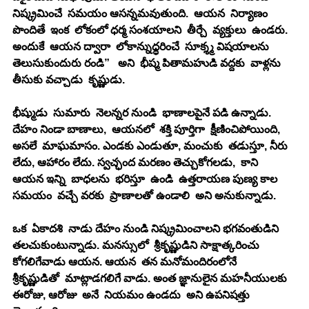
నిష్క్రమించే  సమయం ఆసన్నమవుతుంది.  ఆయన  నిర్యాణం 
పొందితే  ఇంక  లోకంలో ధర్మ సంశయాలని  తీర్చే  వ్యక్తులు  ఉండరు. 
అందుకే  ఆయన ద్వారా  లోకాన్నుధ్ధరించే  సూక్శ్మ విషయాలను  
తెలుసుకుందురు రండి”   అని  భీష్మ పితామహుడి వద్దకు  వాళ్లను  
తీసుకు వచ్చాడు  కృష్ణుడు. 
భీష్ముడు  సుమారు  నెలన్నర నుండి  భాణాలపైనే పడి ఉన్నాడు. 
దేహం నిండా బాణాలు,  ఆయనలో  శక్తి పూర్తిగా  క్షీణించిపోయింది, 
అసలే  మాఘమాసం. ఎండకు ఎండుతూ, మంచుకు  తడుస్తూ, నీరు 
లేదు, ఆహారం లేదు. స్వచ్ఛంద మరణం తెచ్చుకోగలడు,  కాని  
ఆయన ఇన్ని  బాధలను  భరిస్తూ  ఉండి  ఉత్తరాయణ పుణ్య కాల 
సమయం  వచ్చే వరకు  ప్రాణాలతో ఉండాలి  అని అనుకున్నాడు. 
ఒక  ఏకాదశి  నాడు దేహం నుండి నిష్క్రమించాలని భగవంతుడిని 
తలచుకుంటున్నాడు. మనస్సులో  శ్రీకృష్ణుడిని సాక్షాత్కరించు 
కోగలిగేవాడు ఆయన. ఆయన  తన మనోమందిరంలోనే   
శ్రీకృష్ణుడితో  మాట్లాడగలిగే వాడు. అంత జ్ఞానులైన మహనీయులకు  
ఈరోజు, ఆరోజు  అనే  నియమం ఉండదు  అని ఉపనిషత్తు 