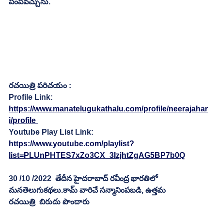
పంపవచ్చును.
రచయిత్రి పరిచయం : 
Profile Link:
https://www.manatelugukathalu.com/profile/neerajahar
i/profile 
Youtube Play List Link:
https://www.youtube.com/playlist?
list=PLUnPHTES7xZo3CX_3IzjhtZgAG5BP7b0Q
30 /10 /2022  తేదీన హైదరాబాద్ రవీంద్ర భారతిలో 
మనతెలుగుకథలు.కామ్ వారిచే సన్మానింపబడి, ఉత్తమ 
రచయిత్రి  బిరుదు పొందారు