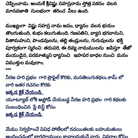
చెప్పించాడు. అందుకే శ్రీవిష్ణు సహస్రనామ స్తోత్ర పఠనం  వలన  
మానవజాతి  సులభంగా  తరించ  వీలు ఉంది.
ముఖ్యంగా  విష్ణు సహస్ర నామ జపం, ధ్యానం  వలన భయం 
తొలగుతుంది, శుభం కలుగుతుంది. గణపతిని, వ్యాస భగవానుని, 
పితామహుని, పాండవులను, తల్లి తండ్రులను, గురువులను  భక్తి 
పూర్వకంగా స్మరించి  తదుపరి, ఈ దివ్య నామములను  జపిస్తూ  తేజో 
మయుడైన, పరమాత్ముని ధ్యానించి   ఇహపర బాధల నుంచి  మనం   
విముక్తుల మవుదాం.
***
నీరజ హరి ప్రభల  గారి ప్రొఫైల్ కొరకు, మనతెలుగుకథలు.కామ్ లో 
వారి ఇతర రచనల కొరకు
ఇక్కడ క్లిక్ చేయండి. 
యూట్యూబ్ లోకి అప్లోడ్ చేయబడ్డ నీరజ హరి ప్రభల  గారి కథలకు 
సంబంధించిన  ప్లే లిస్ట్ కోసం 
ఇక్కడ క్లిక్ చేయండి.
మేము నిర్వహించే వివిధ పోటీలలో రచయితలకు బహుమతులు 
అందించడంలో భాగస్వాములు కావాలనుకునే వారు  వివరాల కోసం 