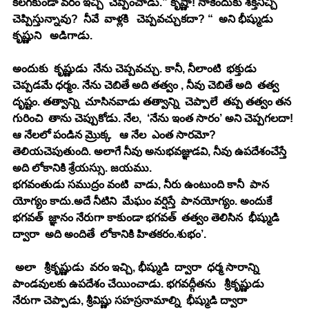
కలగకుండా వరం ఇచ్చి  చెప్పించాడు.” కృష్ణా! నాకెందుకు శక్తినిచ్చి  
చెప్పిస్తున్నావు?  నీవే  వాళ్లకి   చెప్పవచ్చుకదా? “  అని భీష్ముడు  
కృష్ణుని   అడిగాడు. 
అందుకు  కృష్ణుడు  నేను చెప్పవచ్చు. కానీ, నీలాంటి  భక్తుడు  
చెప్పడమే ధర్మం. నేను చెబితే అది తత్వం , నీవు చెబితే అది  తత్వ 
దృష్టం. తత్వాన్ని  చూసినవాడు తత్వాన్ని  చెప్పాలే  తప్ప తత్వం తన  
గురించి  తాను చెప్పుకోడు. నేల,  ‘నేను ఇంత సారం’ అని చెప్పగలదా! 
ఆ నేలలో పండిన మ్రొక్క   ఆ నేల  ఎంత సారమో?  
తెలియచెపుతుంది. అలాగే నీవు అనుభవజ్ఞుడవి, నీవు ఉపదేశంచేస్తే  
అది లోకానికి శ్రేయస్సు. జయము. 
భగవంతుడు సముద్రం వంటి  వాడు, నీరు ఉంటుంది కానీ  పాన 
యోగ్యం కాదు.అదే నీటిని  మేఘం వర్షిస్తే  పానయోగ్యం. అందుకే 
భగవత్  జ్ఞానం నేరుగా కాకుండా భగవత్  తత్వం తెలిసిన  భీష్ముడి 
ద్వారా  అది అందితే  లోకానికి హితకరం.శుభం’. 
 అలా   శ్రీకృష్ణుడు  వరం ఇచ్చి, భీష్ముడి  ద్వారా  ధర్మ సారాన్ని 
పాండవులకు ఉపదేశం చేయించాడు. భగవద్గీతను   శ్రీకృష్ణుడు  
నేరుగా చెప్పాడు, శ్రీవిష్ణు సహస్రనామాల్ని  భీష్ముడి ద్వారా 