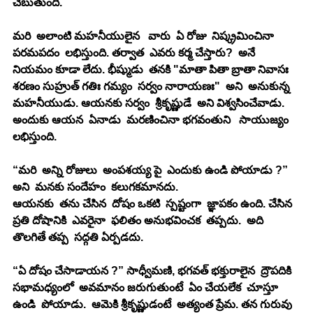
చెబుతుంది. 
మరి  అలాంటి మహనీయులైన   వారు  ఏ రోజు  నిష్క్రమించినా 
పరమపదం  లభిస్తుంది. తర్వాత  ఎవరు కర్మ చేస్తారు?  అనే  
నియమం కూడా లేదు. భీష్ముడు  తనకి "మాతా పితా బ్రాతా నివాసః 
శరణం సుహ్రుత్ గతిః గమ్యం  సర్వం నారాయణః"  అని  అనుకున్న 
మహనీయుడు. ఆయనకు సర్వం  శ్రీకృష్ణుడే  అని విశ్వసించేవాడు.  
అందుకు ఆయన  ఏనాడు  మరణించినా భగవంతుని   సాయుజ్యం  
లభిస్తుంది. 
“మరి  అన్ని రోజులు  అంపశయ్య పై  ఎందుకు ఉండి పోయాడు ?” 
అని  మనకు సందేహం  కలుగకమానదు. 
ఆయనకు  తను చేసిన  దోషం ఒకటి  స్పష్టంగా  జ్ఞాపకం ఉంది. చేసిన  
ప్రతి దోషానికి  ఎవరైనా  ఫలితం అనుభవించక  తప్పదు.  అది  
తొలగితే తప్ప  సద్గతి ఏర్పడదు. 
“ఏ దోషం చేసాడాయన ?” సాధ్వీమణి, భగవత్ భక్తురాలైన  ద్రౌపదికి   
సభామధ్యంలో  అవమానం జరుగుతుంటే  ఏం చేయలేక  చూస్తూ  
ఉండి  పోయాడు.  ఆమెకి శ్రీకృష్ణుడంటే  అత్యంత ప్రేమ. తన గురువు 