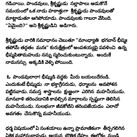
గడిచాయి. పాండవులు, శ్రీకృష్ణుడు  సల్లాపాలు ఆడుకొనే   
సమయంలో ఒక నాడు హఠాత్తుగా  శ్రీకృష్ణుడు పాండవులతో  
మాట్లాడుతూ ఆగిపోయాడు. పాండవులకు గాబరా వేసింది. 
“ఏమైంది?“ అని శ్రీకృష్ణుడిని  అడిగారు. 
శ్రీకృష్ణుడు వారికి సమాధానం చెబుతూ "మాంధ్యాతి  భగవాన్ భీష్మః 
తపోమే తద్గతం  మనః" కురుక్షేత్రంలో అంపశయ్యపై పవళించి  ఉన్న 
భీష్మపితామహుడు నన్ను స్మరించుకుంటున్నాడు.  అందుకే 
నామనస్సు  అక్కడికి వెళ్ళి పోయింది.
 ఓ  పాండవులారా! భీష్ముడి వద్దకు  మీరు బయలుదేరండి. 
ఎందుకంటే భీష్ముడు  నా భక్తాగ్రేసరుడు,  ధర్మాలను  అవపోశన  
పట్టినవాడు. సమస్త  శాస్త్రాలను  క్షుణ్ణంగా  ఎరిగిన  మహనీయుడు. 
మానవాళి తరించడానికి కావల్సిన మార్గాలను స్పష్టంగా తెలిసిన  
మహనీయుడు. సులభంగా జీవకోటిని తరింపజేయడం  ఎలానో  
అవగతం  చేసుకొన్న మహనీయుడు. 
ధర్మ విషయంలో ఏ సంశయాలు ఉన్నా ప్రామాణికంగా  తీర్చగలిగిన 
ఏకైక మహానుభావుడు. ఆయన  భౌతిక దేహం  ఈలోకం  నుండి  