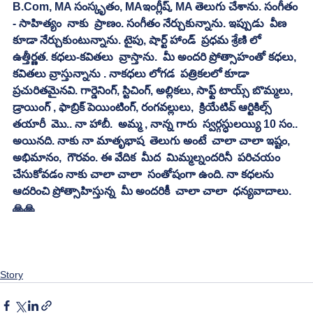
B.Com, MA సంస్కృతం, MAఇంగ్లీష్, MA తెలుగు చేశాను. సంగీతం 
- సాహిత్యం  నాకు  ప్రాణం. సంగీతం నేర్చుకున్నాను. ఇప్పుడు  వీణ  
కూడా నేర్చుకుంటున్నాను. టైపు, షార్ట్ హాండ్  ప్రధమ శ్రేణి లో 
ఉత్తీర్ణత. కధలు-కవితలు  వ్రాస్తాను.  మీ అందరి ప్రోత్సాహంతో కధలు, 
కవితలు వ్రాస్తున్నాను . నాకధలు లోగడ  పత్రికలలో కూడా 
ప్రచురితమైనవి. గార్డెనింగ్, స్టిచింగ్, అల్లికలు, సాఫ్ట్ టాయ్స్ బొమ్మలు,  
డ్రాయింగ్ , ఫాబ్రిక్ పెయింటింగ్, రంగవల్లులు,  క్రియేటివ్ ఆర్టికిల్స్  
తయారీ  మొ.. నా హాబీ.  అమ్మ , నాన్న గారు  స్వర్గస్ధులయ్యి 10 సం.. 
అయినది. నాకు నా మాతృభాష  తెలుగు అంటే  చాలా చాలా ఇష్టం,  
అభిమానం‌,  గౌరవం. ఈ వేదిక  మీద  మిమ్మల్నందరినీ  పరిచయం 
చేసుకోవడం నాకు చాలా చాలా  సంతోషంగా ఉంది. నా కధలను  
ఆదరించి ప్రోత్సాహిస్తున్న  మీ అందరికీ  చాలా చాలా  ధన్యవాదాలు.
🙏🙏
Story