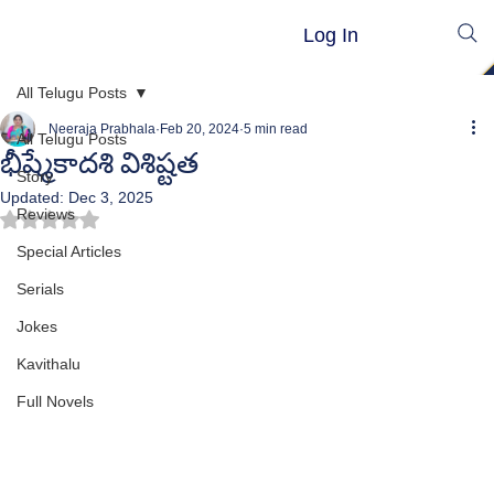
Log In
All Telugu Posts
Neeraja Prabhala
Feb 20, 2024
5 min read
All Telugu Posts
భీష్మేకాదశి విశిష్టత
Story
Updated:
Dec 3, 2025
Reviews
Rated NaN out of 5 stars.
Special Articles
Serials
Jokes
Kavithalu
Full Novels