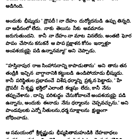
అడిగింది. 
అందుకు  భీష్ముడు ' ద్రౌపదీ ! నా దేహం  దుర్యోదనుడి  ఉప్పు తిన్నది.  
నా ఆధీనంలో లేదు.  నాకు  తెలుసు  నీకు  అవమానం 
జరుగుతుందని.   కానీ  నా దేహం నా మాట  వినలేదు. అంతటి  ఘోర 
పాపం  చేసాను కనుకనే  ఆ పాప ప్రక్షాళన కోసం  ఇన్నాళ్లూ  
అంపశయ్యపై  పడి ఉన్నానమ్మా!' అని  చెప్పాడు. 
“హస్తినాపుర  రాజ సింహాసనాన్ని కాపాడుతాను’  అని  తాను తన 
తండ్రికి  ఇచ్చిన  వాగ్దానానికి కట్టుబడి  ఉండిపోయాడు భీష్ముడు. 
కానీ  పరిస్థితుల ప్రభావంచే  విశేష ధర్మాన్ని  ప్రక్కన పెట్టాడు. ' హే 
ద్రౌపదీ!  నీ కృష్ణ  భక్తిలో ఎలాంటి  కల్మషం  లేదు, కానీ  నేను 
తప్పుచేశాను . దాన్ని  పరిశుద్ధం  చేసుకోవాలనే అంపశయ్యపై  పడి 
ఉన్నాను, అందుకు  ఈనాడు  నేను ధర్మాలను  చెప్పవచ్చును.' అని 
పాండవులకు ఎన్నో నీతులను,ధర్మ సూక్షాలను  క్షుణ్ణంగా  
బోధించాడు. 
ఆ సమయంలో  శ్రీకృష్ణుడు  భీష్మపితామహుడికి  దేహబాధలు  