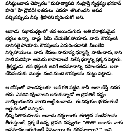
వసిష్ఠులవారు చెప్పారట "మహత్యాపది  సంప్రాప్తే స్మత్తవ్యః భగవాన్ 
హరిః" హే ద్రౌపదీ! ఇతరులు  ఎవరూ  తొలగించని  ఆపద 
వచ్చినప్పుడు నీవు  శ్రీహరిని స్మరించుకో! అని. 
ఆనాడు  సభామధ్యంలో  తన అయిదుగురు  అతి పరాక్రమమైన  
భర్తలు ఉన్నా,  వాళ్లు  ఏమీ  చేయలేక పోయారు. వారు  కౌరవులకి 
బానిసలై పోయారు. కౌరవులను ఎదురించడానికి  వీలులేని 
నిస్సహాయులు. వారు  కేవలం సామాన్య ధర్మాన్నే  పాటించారు, కాని  
సాటి మనిషిగా  ఆమెను కాపాడాలనే  విశేష ధర్మాన్ని ప్రక్కన పెట్టారు.
 శ్రీకృష్ణుడు  తన భక్తులకి  జరిగే అవమానాన్ని  సహించలేడు. అలా 
చేసినందుకు  మొత్తం  వంద మంది కౌరవులను  మట్టు పెట్టాడు. 
ఆ దోషంతో  పాండవులకూ  అదే గతి పట్టేది. కానీ  అలా చేస్తే  చివర 
తను  ఎవరిని రక్షించాలని అనుకున్నాడో  ఆ ద్రౌపతికే  నష్టం 
వాటిల్లుతుందని  వారిని అట్టే ఉంచాడు.  ఈ విషయం భగవంతుడే  
అర్జునుడితో చెప్పాడు.  
భీష్మ పితామహుడు  ఆనాడు ధర్మరాజుకు  తలెత్తిన  సందేహాలను  
తీరుస్తుంటే,  ప్రక్కనే ఉన్న  ద్రౌపది  నవ్వుతూ  “తాతా! ఆనాడు  నాకు 
అవమానం జరుగుంటే  ఏమైనాయి ఈ  ధర్మసూక్షాలు?”'  అని 