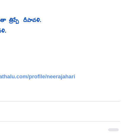
  త్రిప్పే   దీపావళి.
ళి. 
thalu.com/profile/neerajahari