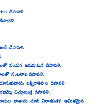
ోతుల  దీపావళి.
 దీపావళి.
దించే  దీపావళి. 
.  
  సంతోషంతో  పండుగ  జరుపుకునే  దీపావళి.
క్రాలతో  సంబరాల దీపావళి.
సుకుపోయే  లక్ష్మీరాకెట్ ల  దీపావళి.  
ిమ్మే  చిచ్చుబుడ్ల  దీపావళి.
 లాసుల  ఖాతాను  చూసి  నిరాశపడక   అమితమైన  