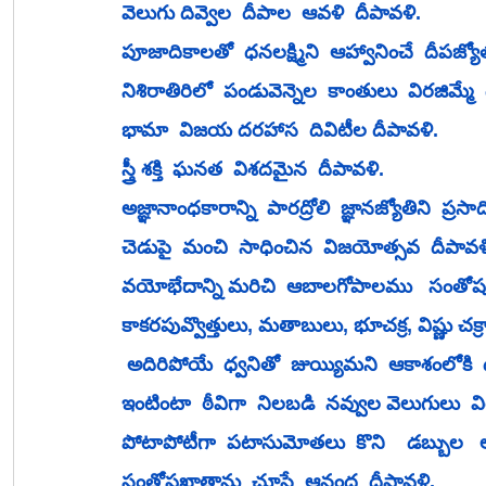
వెలుగు దివ్వెల  దీపాల  ఆవళి  దీపావళి.
పూజాదికాలతో  ధనలక్ష్మిని  ఆహ్వానించే  దీపజ్య
నిశిరాతిరిలో  పండువెన్నెల  కాంతులు  విరజిమ్మే 
భామా  విజయ దరహాస  దివిటీల దీపావళి. 
స్త్రీ శక్తి  ఘనత  విశదమైన  దీపావళి. 
అజ్ఞానాంధకారాన్ని  పారద్రోలి  జ్ఞానజ్యోతిని  ప్రసా
చెడుపై  మంచి  సాధించిన  విజయోత్సవ  దీపావళి
వయోభేదాన్ని మ‌రిచి  ఆబాలగోపాలము 
కాకరపువ్వొత్తులు, మతాబులు, భూచక్ర, విష్ణు చ
 అదిరిపోయే  ధ్వనితో  జుయ్యిమని  ఆకాశంలోకి  దూ
ఇంటింటా  ఠీవిగా  నిలబడి  నవ్వుల వెలుగులు  విరజ
పోటాపోటీగా  పటాసుమోతలు  కొని    డబ్బుల  
సంతోషఖాతాను  చూసే  ఆనంద  దీపావళి.