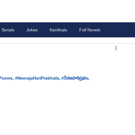
Serials
Jokes
Kavithalu
Full Novels
Poems
, 
#
NeerajaHariPrabhala, 
#
నీరజహరిప్రభల, 