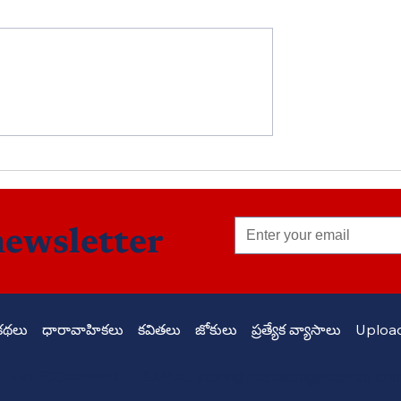
దయ్యం@తొమ్మిదోమైలు - పార్ట
 2025 కథల పోటీ
newsletter
కథలు
ధారావాహికలు
కవితలు
జోకులు
ప్రత్యేక వ్యాసాలు
Upload
 +91 6309958851 - EMAIL:
story@manatelugukathalu.co