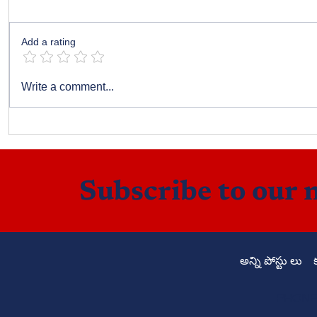
రైటర్ రాగిణి
Add a rating
విజయదశమి
Write a comment...
ఫలితాలు
Subscribe to our 
అన్ని పోస్టు లు
PHONE: