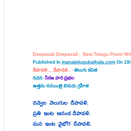
Deepavali Deepavali -  New Telugu Poem Wri
Published In 
manatelugukathalu.com
 On 19
దీపావళి… దీపావళి..
 -
తెలుగు కవిత
రచన:
 నీరజ హరి ప్రభల 
ఉత్తమ రచయిత్రి బిరుదు గ్రహీత
దివ్వెల  వెలుగుల  దీపావళి.
ప్రతి  ఇంట  ఆనంద దీపావళి.
మన  ఇంట  వైభోగ  దీపావళి.