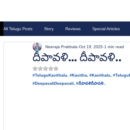
All Telugu Posts
Story
Reviews
Special Articles
Neeraja Prabhala
Oct 19, 2025
1 min read
దీపావళి… దీపావళి..
Rated NaN out of 5 stars.
#TeluguKavithalu
, 
#Kavitha
, 
#Kavithalu
, 
#Telugu
#DeepavaliDeepavali
, #
దీపావళిదీపావళి..