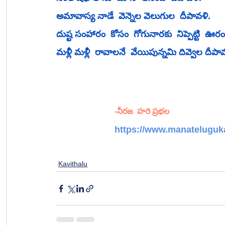
అమావాస్య నాడే  వెన్నెల వెలుగుల  దీపావళి.
దుష్ట సంహారం  కోసం  గోగునారకు  నిప్పెట్టి  ఊరంతా
మళ్లీ మళ్లీ  రావాలనే  వేయిపున్నమి దివ్వెల దీపావ
-నీరజ  హరి ప్రభల
https://www.manateluguka
Kavithalu