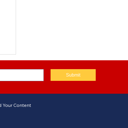
్ 8
Submit
 Your Content
m