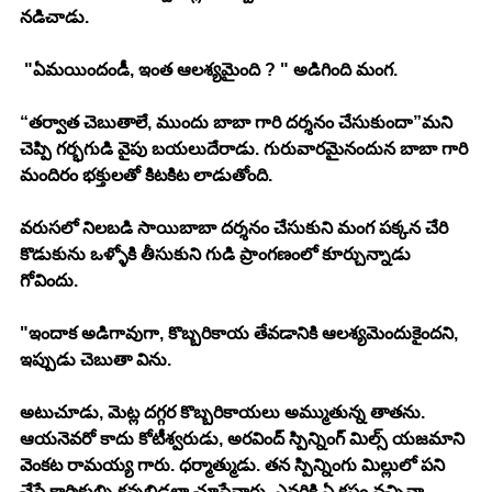
నడిచాడు. 
 "ఏమయిందండీ, ఇంత ఆలశ్యమైంది ? " అడిగింది మంగ. 
“తర్వాత చెబుతాలే, ముందు బాబా గారి దర్శనం చేసుకుందా”మని 
చెప్పి గర్భగుడి వైపు బయలుదేరాడు. గురువారమైనందున బాబా గారి 
మందిరం భక్తులతో కిటకిట లాడుతోంది. 
వరుసలో నిలబడి సాయిబాబా దర్శనం చేసుకుని మంగ పక్కన చేరి 
కొడుకును ఒళ్ళోకి తీసుకుని గుడి ప్రాంగణంలో కూర్చున్నాడు 
గోవిందు. 
"ఇందాక అడిగావుగా, కొబ్బరికాయ తేవడానికి ఆలశ్యమెందుకైందని, 
ఇప్పుడు చెబుతా విను. 
అటుచూడు, మెట్ల దగ్గర కొబ్బరికాయలు అమ్ముతున్న తాతను. 
ఆయనెవరో కాదు కోటీశ్వరుడు, అరవింద్ స్పిన్నింగ్ మిల్స్ యజమాని 
వెంకట రామయ్య గారు. ధర్మాత్ముడు. తన స్పిన్నింగు మిల్లులో పని 
చేసే కార్మికుల్ని కన్నబిడ్డల్లా చూసేవారు. ఎవరికి ఏ కష్టం వచ్చినా 