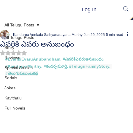
Log In
All Telugu Posts
Kandarpa Venkata Sathyanarayana Murthy
Jun 29, 2025
5 min read
All Telugu Posts
ఎవరికి ఎవరు అనుబంధం
Story
Rated NaN out of 5 stars.
Reviews
#
EvarikiEvaruAnubandham
, #
ఎవరికిఎవరుఅనుబంధం
, 
#
KandarpaMurthy
, 
#క
ందర్పమూర్తి
, 
#TeluguFamilyStory
, 
Special Articles
#త
ెలుగుకుటుంబకథ
Serials
Jokes
Kavithalu
Full Novels