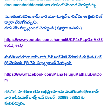
document/odt/docx/docs రూపంలో మెయిల్ చెయ్యవచ్చు.
మనతెలుగుకథలు.కామ్ వారి యూ ట్యూబ్ ఛానల్ ను ఈ క్రింది లింక్ 
ద్వారా చేరుకోవచ్చును.
దయ చేసి సబ్స్క్రయిబ్ చెయ్యండి ( పూర్తిగా ఉచితం ).
https://www.youtube.com/channel/UCP4xPLpOxrVz33
eo1ZjlesQ
మనతెలుగుకథలు.కామ్ వారి  ఫేస్ బుక్ పేజీ చేరడానికి ఈ క్రింది లింక్ 
క్లిక్ చేయండి. లైక్ చేసి, సబ్స్క్రయిబ్ చెయ్యండి.
https://www.facebook.com/ManaTeluguKathaluDotCo
m
గమనిక : పాఠకులు తమ అభిప్రాయాలను మనతెలుగుకథలు.కామ్ 
వారి అఫీషియల్ వాట్స్ అప్ నెంబర్ : 63099 58851 కు 
పంపవచ్చును.