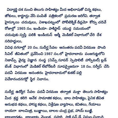
  విద్యార్థి దశ నుంచి తెలుగు సాహిత్యం మీద అభిలాషతో చిన్న కథలు, 
జోకులు, కార్టూన్లు వేసి పంపితే  పత్రికలలో  ప్రచురణ జరిగేవి. తర్వాత 
హైస్కూలు  చదువులు,  విశాఖపట్నంలో  పోలీటెక్నిక్ డిప్లమో  కోర్సు చదివే 
రోజుల్లో  1965 సం. ఇండియా- పాకిస్థాన్  యుద్ధ  సమయంలో 
చదువుకు స్వస్తి  పలికి  ఇండియన్  ఆర్మీ  మెడికల్ విభాగంలో చేరి  దేశ 
సరిహద్దులు,  
వివిధ నగరాల్లో  20 సం. సుదీర్ఘ సేవల  అనంతరం పదవీ విరమణ  పొంది 
సివిల్  జీవితంలో  ప్రవేసించి 1987 సం.లో  హైదరాబాదు  పంజగుట్టలోని 
నిజామ్స్  వైద్య  విజ్ఞాన  సంస్థ  (నిమ్స్ సూపర్  స్పెషాలిటీ  హాస్పిటల్) బ్లడ్ 
బేంక్  విభాగంలో  మెడికల్ లేబోరేటరీ  సూపర్వైజరుగా  18 సం. సర్వీస్  చేసి  
పదవీ  విరమణ  అనంతరం  హైదరాబాదులో కుకట్ పల్లి
వివేకానందనగర్లో  స్థిర  నివాసం.
సుదీర్ఘ  ఉద్యోగ  సేవల  పదవీ విరమణ  తర్వాత  మళ్లా  తెలుగు సాహిత్యం 
మీద  శ్రద్ధ  కలిగి  అనేక  సామాజిక కథలు,  బాల సాహిత్యం, సైనిక జీవిత 
అనుభవ కథలు, హాస్య కథలు, విశ్లేషణ వ్యాసాలు, కవితలు, గేయాలు 
రాయగా  బాలమిత్ర, బుజ్జాయి, బాలల చంద్ర ప్రభ, హాయ్ బుజ్జీ, 
బాలభారతం,  బాలబాట, మొలక,  సహరి,  సాక్షి ఫన్ డే, విపుల,చిన్నారి, 