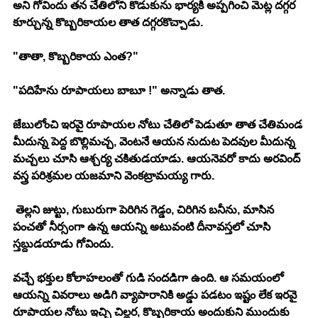
అని గోవిందు తన చేతిలోని కొడుకును భార్యకి అప్పగించి మెట్ల దగ్గర 
కూర్చున్న కొబ్బరికాయల తాత దగ్గరకొచ్చాడు. 
"తాతా, కొబ్బరికాయ ఎంత?"
"పదిహేను రూపాయలు బాబూ !" అన్నాడు తాత. 
జేబులోంచి ఇరవై రూపాయల నోటు చేతిలో పెడుతూ తాత చేతిమండ 
మీదున్న పెద్ద బొల్లిమచ్చ, వెంటనే ఆయన నుదుట పెదవుల మీదున్న 
మచ్చలు చూసి ఆశ్చర్య చకితుడయాడు. ఆయనెవరో కాదు అరవింద్ 
వస్త్ర పరిశ్రమల యజమాని వెంకట్రామయ్య గారు. 
 తెల్లని జుట్టు, గుబురుగా పెరిగిన గెడ్డం, చిరిగిన బనీను, మాసిన 
పంచతో నీర్సంగా ఉన్న ఆయన్ని అటువంటి దీనావస్తలో చూసి 
స్తబ్దుడయాడు గోవిందు. 
వచ్చే భక్తుల కోలాహలంతో గుడి సందడిగా ఉంది. ఆ సమయంలో 
ఆయన్ని వివరాలు అడిగి వ్యాపారానికి అడ్డు పడటం ఇష్టం లేక ఇరవై 
రూపాయల నోటు ఇచ్చి చిల్లర, కొబ్బరికాయ అందుకుని ముందుకు 