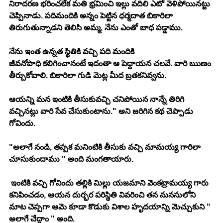
నిరాదరణ భరించలేక మతి భ్రమించి ఇల్లు వదిలి ఎటో వెళిపోయినట్టు 
చెప్పినాడు. పదిమందికి అన్నం పెట్టిన ధర్మదాత బికారిలా 
తిరుగుతున్నాడని తెలిసి అమ్మ, నేను ఎంతో బాధ పడ్డాము. 
నేను ఇంత ఉన్నత స్థితికి వచ్చి పది మందికి 
జీవనోపాధి కలిగించానంటే ఇదంతా ఆ పెద్దాయన చలవే. వారి ఋణం 
తీర్చుకోవాలి. బికారిలా గుడి మెట్ల మీద బ్రతకనివ్వను. 
ఆయన్ని మన ఇంటికి తీసుకువచ్చి చనిపోయిన నాన్నే తిరిగి 
వచ్చినట్లు వారి సేవ చేసుకుంటాను." అని జరిగిన కథ చెప్పాడు 
గోవిందు. 
"అలాగే నండి, తప్పక మనింటికి తీసుకు వచ్చి మామయ్య గారిలా 
చూసుకుందాము " అంది మంగతాయారు. 
 ఇంటికి వచ్చి గోవిందు తల్లికి మిల్లు యజమాని వెంకట్రామయ్య గారు 
కనిపించడం, ఆయన దుర్భర పరిస్థితి వివరించి తన మనసులోని 
మాట చెప్పగా ఆమె కూడా కొడుకు విశాల హృదయాన్ని మెచ్చుకుని " 
అలాగే చేద్దాం " అంది. 