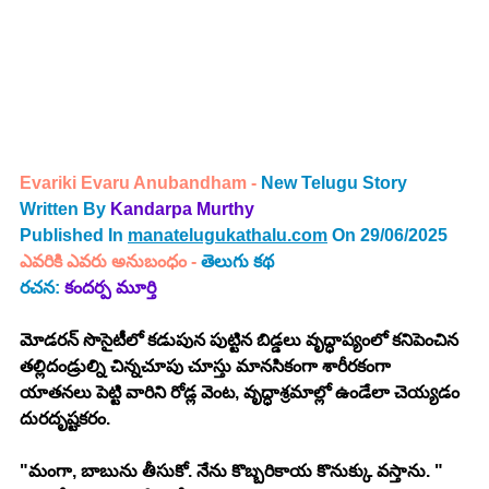
Evariki Evaru Anubandham - 
New Telugu Story 
Written By 
Kandarpa Murthy 
Published In 
manatelugukathalu.com
 On 29/06/2025
ఎవరికి ఎవరు అనుబంధం
 - 
తెలుగు కథ
రచన: 
కందర్ప మూర్తి
మోడరన్ సొసైటీలో కడుపున పుట్టిన బిడ్డలు వృద్ధాప్యంలో కనిపెంచిన 
తల్లిదండ్రుల్ని చిన్నచూపు చూస్తు మానసికంగా శారీరకంగా 
యాతనలు పెట్టి వారిని రోడ్ల వెంట, వృద్ధాశ్రమాల్లో ఉండేలా చెయ్యడం 
దురదృష్టకరం. 
"మంగా, బాబును తీసుకో. నేను కొబ్బరికాయ కొనుక్కు వస్తాను. " 