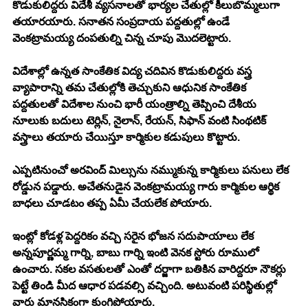
కొడుకులిద్దరు విదేశీ వ్యసనాలతో భార్యల చేతుల్లో కీలుబొమ్మలుగా 
తయారయారు. సనాతన సంప్రదాయ పద్దతుల్లో ఉండే 
వెంకట్రామయ్య దంపతుల్ని చిన్న చూపు మొదలెట్టారు. 
విదేశాల్లో ఉన్నత సాంకేతిక విద్య చదివిన కొడుకులిద్దరు వస్త్ర 
వ్యాపారాన్ని తమ చేతుల్లోకి తెచ్చుకుని ఆధునిక సాంకేతిక 
పద్దతులతో విదేశాల నుంచి భారీ యంత్రాల్ని తెప్పించి దేశీయ 
నూలుకు బదులు టెర్లిన్, నైలాన్, రేయన్, సిఫాన్ వంటి సింథటిక్ 
వస్త్రాలు తయారు చేయిస్తూ కార్మికుల కడుపులు కొట్టారు. 
ఎప్పటినుంచో అరవింద్ మిల్సును నమ్ముకున్న కార్మికులు పనులు లేక 
రోడ్డున పడ్డారు. అచేతనుడైన వెంకట్రామయ్య గారు కార్మికుల ఆర్థిక 
బాధలు చూడటం తప్ప ఏమీ చేయలేక పోయారు. 
ఇంట్లో కోడళ్ల పెద్దరికం వచ్చి సరైన భోజన సదుపాయాలు లేక 
అన్నపూర్ణమ్మ గార్ని, బాబు గార్ని ఇంటి వెనక స్టోరు రూములో 
ఉంచారు. సకల వసతులతో ఎంతో దర్జాగా బతికిన వారిద్దరూ నౌకర్లు 
పెట్టే తిండి మీద ఆధార పడవల్సి వచ్చింది. అటువంటి పరిస్థితుల్లో 
వారు మానసికంగా కుంగిపోయారు. 