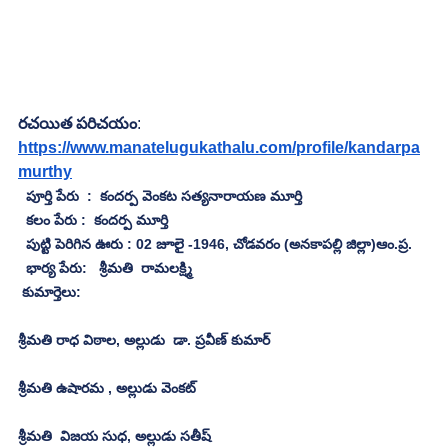
రచయిత పరిచయం
: 
https://www.manatelugukathalu.com/profile/kandarpa
murthy
పూర్తి పేరు  :  కందర్ప వెంకట సత్యనారాయణ మూర్తి
  కలం పేరు :  కందర్ప మూర్తి
  పుట్టి పెరిగిన ఊరు : 02 జూలై -1946, చోడవరం (అనకాపల్లి జిల్లా)ఆం.ప్ర.
  భార్య పేరు:   శ్రీమతి  రామలక్ష్మి
 కుమార్తెలు: 
శ్రీమతి రాధ విఠాల, అల్లుడు  డా. ప్రవీణ్ కుమార్
శ్రీమతి ఉషారమ , అల్లుడు వెంకట్
శ్రీమతి  విజయ సుధ, అల్లుడు సతీష్