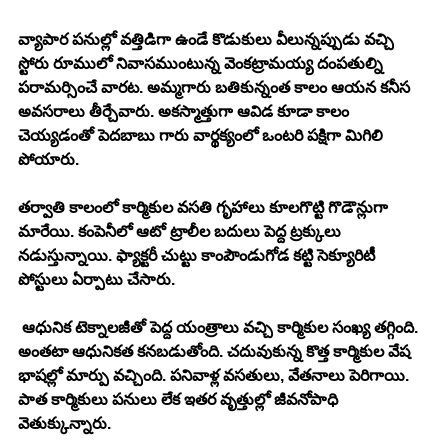
వ్యాపార పనుల్లో వత్తిడిగా ఉండే కొడుకులు వీలున్నప్పుడు వచ్చి 
స్టోరు రూములో నివాసముంటున్న వెంకట్రామయ్య దంపతుల్ని 
పరామర్సించే వారట. అమ్మగారు బతికున్నంత కాలం ఆయన కనీస 
అవసరాలు తీర్చేవారు. అకస్మాత్తుగా ఆవిడ కూడా కాలం 
చెయ్యడంతో పెదబాబు గారు వార్థక్యంలో ఒంటరి పక్షిగా మిగిలి 
పోయారు. 
తర్వాతి కాలంలో కార్మికుల వసతి గృహాలు కూలగొట్టి గొడౌన్లుగా 
మారేయి. కంపెనీలో ఆటో ట్రాలీల బదులు పెద్ద ట్రక్కులు 
నడుస్తున్నాయి. ఫ్యాక్టరీ చుట్టు కాంపౌండుగోడ కట్టి సెక్యూరిటీ 
పోస్టులు ఏర్పాటు చేసారు. 
 ఆధునిక టెక్నాలజీతో పెద్ద యంత్రాలు వచ్చి కార్మికుల సంఖ్య తగ్గింది. 
అంతటా ఆధునికత కనబడుతోంది. చదువుకున్న కొత్త కార్మికుల వేష 
భాషల్లో మార్పు వచ్చింది. పనివాళ్ల వసతులు, వేతనాలు పెరిగాయి. 
పాత కార్మికులు పనులు లేక ఇతర వృత్తుల్లో జీవనోపాధి 
వెతుక్కున్నారు. 