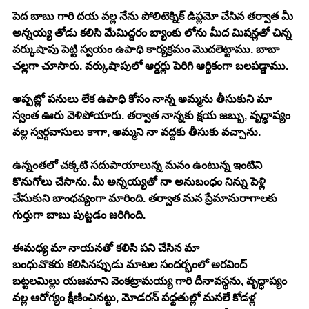
పెద బాబు గారి దయ వల్ల నేను పోలిటెక్నిక్ డిప్లమో చేసిన తర్వాత మీ 
అన్నయ్య తోడు కలిసి మేమిద్దరం బ్యాంకు లోను మీద మిషన్లతో చిన్న 
వర్కుషాపు పెట్టి స్వయం ఉపాధి కార్యక్రమం మొదలెట్టాము. బాబా 
చల్లగా చూసారు. వర్కుషాపులో ఆర్డర్లు పెరిగి ఆర్థికంగా బలపడ్డాము. 
అప్పట్లో పనులు లేక ఉపాధి కోసం నాన్న అమ్మను తీసుకుని మా 
స్వంత ఊరు వెళిపోయారు. తర్వాత నాన్నకు క్షయ జబ్బు, వృద్ధాప్యం 
వల్ల స్వర్గవాసులు కాగా, అమ్మని నా వద్దకు తీసుకు వచ్చాను. 
ఉన్నంతలో చక్కటి సదుపాయాలున్న మనం ఉంటున్న ఇంటిని 
కొనుగోలు చేసాను. మీ అన్నయ్యతో నా అనుబంధం నిన్ను పెళ్లి 
చేసుకుని బాంధవ్యంగా మారింది. తర్వాత మన ప్రేమానురాగాలకు 
గుర్తుగా బాబు పుట్టడం జరిగింది. 
ఈమధ్య మా నాయనతో కలిసి పని చేసిన మా 
బంధువొకరు కలిసినప్పుడు మాటల సందర్భంలో అరవింద్ 
బట్టలమిల్లు యజమాని వెంకట్రామయ్య గారి దీనావస్థను, వృద్ధాప్యం 
వల్ల ఆరోగ్యం క్షీణించినట్టు, మోడరన్ పద్దతుల్లో మసలే కోడళ్ల 