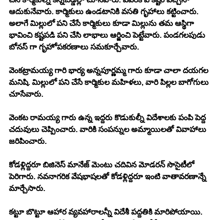
ఆదుకునేవారు. కార్మికులు ఉండటానికి వసతి గృహాలు కట్టించారు. 
అలాగే మిల్లులో పని చేసే కార్మికులు కూడా మిల్లును తమ ఆస్థిగా 
భావించి కష్టపడి పని చేసి లాభాలు ఆర్జించి పెట్టేవారు. పండగలపుడు 
బోనస్ గా గృహోపకరణాలు సమకూర్చేవారు. 
వెంకట్రామయ్య గారి భార్య అన్నపూర్ణమ్మ గారు కూడా చాలా దయగల 
మనిషి. మిల్లులో పని చేసే కార్మికుల మహిళలు, వారి పిల్లల బాగోగులు 
చూసేవారు. 
వెంకట రామయ్య గారు ఉన్న ఇద్దరు కొడుకుల్నీ విదేశాలకు పంపి పెద్ద 
చదువులు చెప్పించారు. వారికి సంపన్నుల అమ్మాయిలతో వివాహాలు 
జరిపించారు. 
కోడళ్లిద్దరూ బిజినెస్ మానేజ్ మెంటు చదివిన మోడరన్ సొసైటీలో 
పెరిగారు. నవనాగరిక వేషభాషలతో కోడళ్లిద్దరూ ఇంటి వాతావరణాన్నే 
మార్చేసారు. 
కట్టూ బొట్టూ ఆహార వ్యవహారాలన్నీ విదేశీ పద్దతికి మారిపోయాయి. 