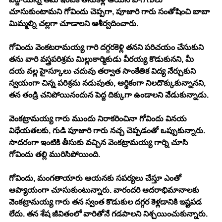
చూసుకుంటామని గోవిందు చెప్పగా, పూజారి గారు సంతోషించి బాబా 
మిమ్మల్ని చల్లగా చూడాలని ఆశీర్వదించారు. 
గోవిందు వెంకటరామయ్య గారి దగ్గరకెళ్లి తనని పరిచయం చేసుకుని 
తను వారి వస్త్రపరిశ్రమ మిల్లుకార్మికుడు వీరయ్య కొడుకునని, మీ 
దయ వల్ల హైస్కూలు చదువు తర్వాత సాంకేతిక విద్య నేర్చుకుని 
స్వయంగా చిన్న పరిశ్రమ నడుపుతు, ఆర్థికంగా నిలదొక్కుకున్నానని, 
తన తండ్రి చనిపోయినందున పెద్ద దిక్కుగా ఉండాలని వేడుకున్నాడు. 
వెంకట్రామయ్య గారు ముందు నిరాకరించినా గోవిందు వినయ 
విధేయతలకు, గుడి పూజారి గారు నచ్చ చెప్పడంతో ఒప్పుకున్నారు. 
సాదరంగా ఇంటికి తీసుకు వచ్చిన వెంకట్రామయ్య గార్ని చూసి 
గోవిందు తల్లి మురిసిపోయింది. 
గోవిందు, మంగతాయారు ఆయనకు సపర్యలు చేస్తూ ఎంతో 
ఆప్యాయంగా చూసుకుంటున్నారు. వారందరి ఆదరాభిమానాలకు 
వెంకట్రామయ్య గారు తన స్వంత కొడుకుల దగ్గర కెళ్లడానికి ఇష్టపడ 
లేదు. తన శేష జీవితంలో వారితోనే గడపాలని నిశ్చయించుకున్నారు. 