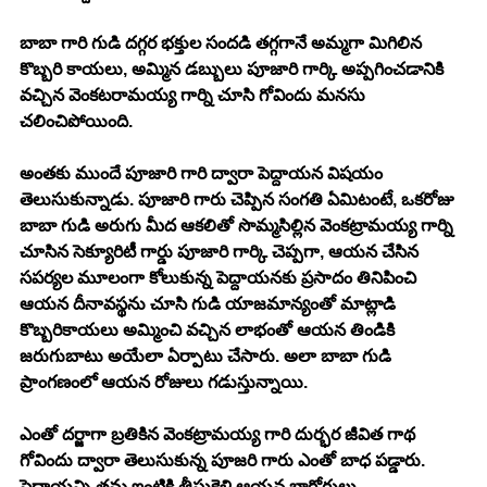
బాబా గారి గుడి దగ్గర భక్తుల సందడి తగ్గగానే అమ్మగా మిగిలిన 
కొబ్బరి కాయలు, అమ్మిన డబ్బులు పూజారి గార్కి అప్పగించడానికి 
వచ్చిన వెంకటరామయ్య గార్ని చూసి గోవిందు మనసు 
చలించిపోయింది. 
అంతకు ముందే పూజారి గారి ద్వారా పెద్దాయన విషయం 
తెలుసుకున్నాడు. పూజారి గారు చెప్పిన సంగతి ఏమిటంటే, ఒకరోజు 
బాబా గుడి అరుగు మీద ఆకలితో సొమ్మసిల్లిన వెంకట్రామయ్య గార్ని 
చూసిన సెక్యూరిటీ గార్డు పూజారి గార్కి చెప్పగా, ఆయన చేసిన 
సపర్యల మూలంగా కోలుకున్న పెద్దాయనకు ప్రసాదం తినిపించి 
ఆయన దీనావస్థను చూసి గుడి యాజమాన్యంతో మాట్లాడి 
కొబ్బరికాయలు అమ్మించి వచ్చిన లాభంతో ఆయన తిండికి 
జరుగుబాటు అయేలా ఏర్పాటు చేసారు. అలా బాబా గుడి 
ప్రాంగణంలో ఆయన రోజులు గడుస్తున్నాయి. 
ఎంతో దర్జాగా బ్రతికిన వెంకట్రామయ్య గారి దుర్భర జీవిత గాథ 
గోవిందు ద్వారా తెలుసుకున్న పూజరి గారు ఎంతో బాధ పడ్డారు. 
పెద్దాయన్ని తమ ఇంటికి తీసుకెళ్లి ఆయన బాగోగులు 