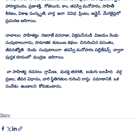
హాస్యానందం, ప్రజాశక్తి,  గోతెలుగు. కాం, తపస్వి మనోహరం, సాహితీ 
కిరణం, విశాఖ సంస్కృతి, వార్త  ఇలా  వివిధ  ప్రింటు, ఆన్లైన్  మేగజైన్లలో 
ప్రచురణ జరిగాయి.
నాబాలల  సాహిత్యం  గజరాజే వనరాజు, విక్రమసేనుడి  విజయం రెండు  
సంపుటాలుగాను, సామాజిక  కుటుంబ కథలు  చిగురించిన వసంతం,  
జీవనజ్యోతి   రెండు  సంపుటాలుగా  తపస్వి మనోహరం పబ్లికేషన్స్  ద్వారా  
పుస్తక రూపంలో  ముద్రణ  జరిగాయి.
 నా సాహిత్య  రచనలు  గ్రామీణ,  మద్య తరగతి,  బడుగు బలహీన   వర్గ 
ప్రజల, జీవన విధానం, వారి స్థితిగతుల గురించి రాస్తు  సమాజానికి  ఒక 
సందేశం  ఉండాలని  కోరుకుంటాను.
Story