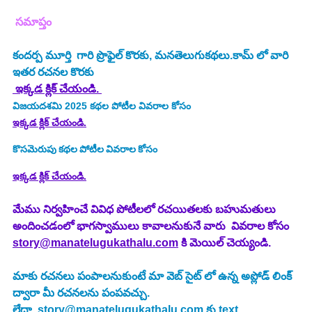
 సమాప్తం
కందర్ప మూర్తి
  గారి ప్రొఫైల్ కొరకు, మనతెలుగుకథలు.కామ్ లో వారి 
ఇతర రచనల కొరకు
 ఇక్కడ క్లిక్ చేయండి. 
విజయదశమి 2025
కథల పోటీల వివరాల కోసం
ఇక్కడ క్లిక్ చేయండి.
కొసమెరుపు
కథల పోటీల వివరాల కోసం
ఇక్కడ క్లిక్ చేయండి.
మేము నిర్వహించే వివిధ పోటీలలో రచయితలకు బహుమతులు 
అందించడంలో భాగస్వాములు కావాలనుకునే వారు  వివరాల కోసం 
story@manatelugukathalu.com
 కి మెయిల్ చెయ్యండి.
మాకు రచనలు పంపాలనుకుంటే మా వెబ్ సైట్ లో ఉన్న అప్లోడ్ లింక్ 
ద్వారా మీ రచనలను పంపవచ్చు.
లేదా  
story@manatelugukathalu.com
 కు text 