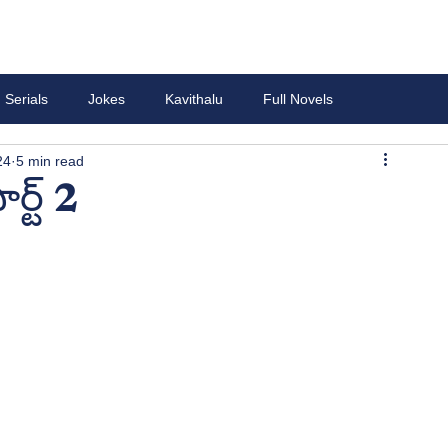
Serials
Jokes
Kavithalu
Full Novels
24
5 min read
్ట్ 2