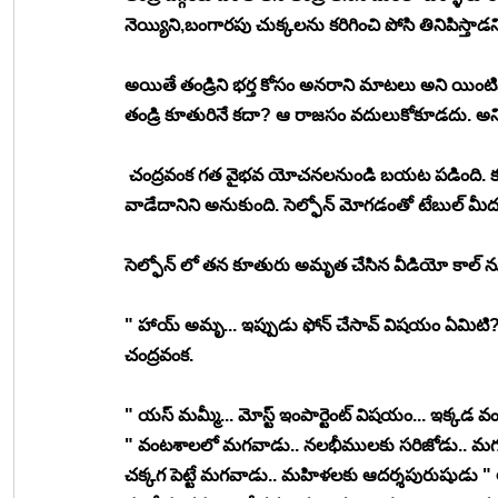
నెయ్యిని,బంగారపు చుక్కలను కరిగించి పోసి తినిపిస్తాడ
అయితే తండ్రిని భర్త కోసం అనరాని మాటలు అని యింటిన
తండ్రి కూతురినే కదా? ఆ రాజసం వదులుకోకూడదు. అని
 చంద్రవంక గత వైభవ యోచనలనుండి బయట పడింది. కళ్ళ
వాడేదానిని అనుకుంది. సెల్ఫోన్ మోగడంతో టేబుల్ మీద ఉన్
సెల్ఫోన్ లో తన కూతురు అమృత చేసిన వీడియో కాల్ న
" హాయ్ అమృ... ఇప్పుడు ఫోన్ చేసావ్ విషయం ఏమిటి? ఇ
చంద్రవంక. 
" యస్ మమ్మీ... మోస్ట్ ఇంపార్టెంట్ విషయం... ఇక
" వంటశాలలో మగవాడు.. నలభీములకు సరిజోడు.. మగ
చక్కగ పెట్టే మగవాడు.. మహిళలకు ఆదర్శపురుషుడు " 