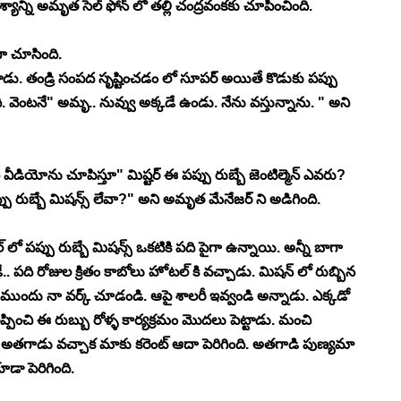
ాన్ని అమృత సెల్ ఫోన్ లో తల్లి చంద్రవంకకు చూపించింది. 
గా చూసింది. 
డు. తండ్రి సంపద సృష్టించడం లో సూపర్ అయితే కొడుకు పప్పు 
వెంటనే" అమృ.. నువ్వు అక్కడే ఉండు. నేను వస్తున్నాను. " అని 
 వీడియోను చూపిస్తూ" మిష్టర్ ఈ పప్పు రుబ్బే జెంటిల్మెన్ ఎవరు? 
ప్పు రుబ్బే మిషన్స్ లేవా?" అని అమృత మేనేజర్ ని అడిగింది. 
 పప్పు రుబ్బే మిషన్స్ ఒకటికి పది పైగా ఉన్నాయి. అన్నీ బాగా 
. పది రోజుల క్రితం కాబోలు హోటల్ కి వచ్చాడు. మిషన్ లో రుబ్బిన 
ాడు. ముందు నా వర్క్ చూడండి. ఆపై శాలరీ ఇవ్వండి అన్నాడు. ఎక్కడో 
పించి ఈ రుబ్బు రోళ్ళ కార్యక్రమం మొదలు పెట్టాడు. మంచి 
అతగాడు వచ్చాక మాకు కరెంట్ ఆదా పెరిగింది. అతగాడి పుణ్యమా 
ూడా పెరిగింది. 