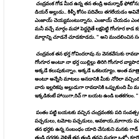
 చంద్రవంక గోడ మీద ఉన్న తన తండ్రి అమర్నాథ్ ఫోటోను
డియర్ అల్లుడు.. కిళ్ళీ కోసం పదివేలు తగలేయడం అవ
ఎంజాయ్ చెయ్యమంటున్నాను. ఎంజాయ్ చేయడం ఎంత మ
మనీ వచ్చే మార్గం మహా పెద్దదైతే లక్షపెట్టి గోంగూర 
మార్గాన్ని చూడనే చూడకూడదు. " అని మందలించిన 
 చంద్రవంక తన భర్త గోవిందరావు ను వెనకవేసుకు రావడాన
గోంగూర అంటూ నా భర్త యిల్లిల్లు తిరిగి గోంగూర వ్యాపా
అక్కడే కలుపుకున్నాం. అక్కడే ఒకటయ్యాం. అంత మాత్రా
అంటూ అన్నేసి మాటలు అనడానికి మీకు నోరెలా వచ్చిం
వారు ఇల్లరికపు అల్లుడుగా రావడానికి ఒప్పుకుంది మీ 
ఇక్కడికంటే హాయిగా,రిచ్ గా బయట ఉండి బతకగలం. " అన
 పంతం పట్టి బయటకు వచ్చిన చంద్రవంకకు పది సంవత్సర
పచ్చడులు, టమోట పచ్చడులు, ఆవకాయ,మాగాయ పచ్చడుల
తన భర్తకు ఉన్న సంబంధం యాది చేసుకుని మనకు గాడ్ రాసిందే
తండ్రి దగ్గరకు వెళితే తన తండ్రి తనని మరలా ఒళ్ళో కూర్చ