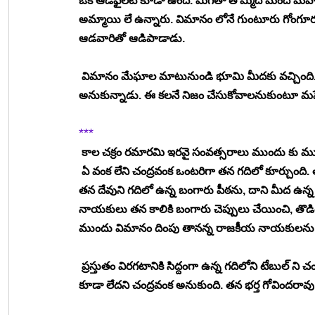
ఒక ఆడఫైలెట్ కూడా ఉంది. మిగతా తొమ్మిది మంది మహే
అమ్మాయి లే ఉన్నారు. విమానం లోనే గుంటూరు గోంగూర
ఆడవారితో ఆడిపాడాడు. 
 విమానం మేఘాల మాటునుండి భూమి మీదకు వచ్చింది.
అనుకున్నాడు. ఈ కలనే నిజం చేసుకోవాలనుకుంటూ మహ
***
 కాల చక్రం రమారమి ఇరవై సంవత్సరాలు ముందు కు మున
 ఏ వంక లేని చంద్రవంక ఒంటరిగా తన గదిలో కూర్చుంది
తన దేవుని గదిలో ఉన్న బంగారు పీఠను, దాని మీద ఉన్న బ
నాయకులు తన కాలికి బంగారు చెప్పులు చేయించి, తొ
ముందు విమానం దింపు తానన్న రాజకీయ నాయకులను గుర
 ప్రస్తుతం విరగటానికి సిద్దంగా ఉన్న గదిలోని టేబుల్ న
కూడా లేదని చంద్రవంక అనుకుంది. తన భర్త గోవిందరావు వ