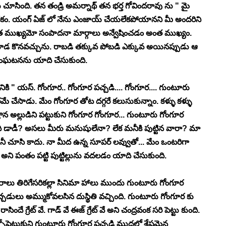
 చూసింది. తన తండ్రి అమర్నాథ్ తన భర్త గోవిందరావు ను " మై 
ివేకం. యంగ్ ఏజ్ లో నేను ఎంజాయ్ చేయలేకపోయానని మీ అందరిని 
ుఖ్యమో సంపాదనా మార్గాలు అన్వేషించడం అంత ముఖ్యం. 
కాడ కూడ కొనవచ్చును. రాబడి తక్కువ పోబడి ఎక్కువ అయినప్పుడు ఆ 
సంఘటనను యాది చేసుకుంది. 
ికి " యస్. గోంగూర.. గోంగూర పచ్చడి.... గోంగూర.... గుంటూరు 
రమే చేసాడు. మేం గోంగూర తోట దగ్గరే కలుసుకున్నాం. కళ్ళు కళ్ళు 
న అల్లుడిని పట్టుకుని గోంగూర గోంగూర... గుంటూరు గోంగూర 
ది డాడీ? అసలు మీరు మనుషులేనా? లేక మనీకి పుట్టిన వారా? మా 
మనీ చూసి కాదు. నా మీద ఉన్న సూపర్ లవ్వుతో... మేం ఒంటరిగా 
ి పంతం పట్టి పుట్టిల్లును వదలడం యాది చేసుకుంది. 
ాలు తిరిగేసరికల్లా సినిమా హాలు ముందు గుంటూరు గోంగూర 
ు అమ్ముకోవలసిన దుస్థితి వచ్చింది. గుంటూరు గోంగూర కు 
 గ్రేట్ వే. గాడ్ వే ఈజ్ గ్రేట్ వే అని చంద్రవంక సరి పెట్టు కుంది. 
ోపెట్టుకుని గుంటూరు గోంగూర పచ్చడి ముద్దల్లో శ్రేష్టమైన 