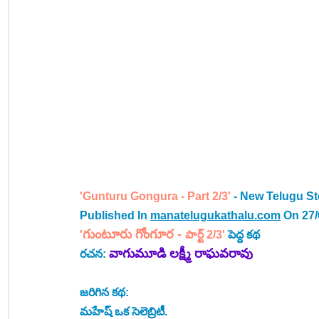
'Gunturu Gongura - Part 2/3'
 - New Telugu St
Published In 
manatelugukathalu.com
 On 27
గుంటూరు గోంగూర - 
'
పార్ట్ 2/3
' 
పెద్ద కథ 
వాగుమూడి లక్ష్మీ రాఘవరావు
రచన: 
జరిగిన కథ:
మహేష్ ఒక సెలెబ్రిటీ.