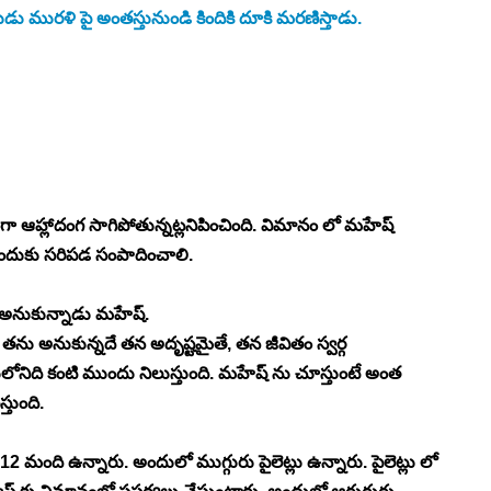
తుడు మురళి పై అంతస్తునుండి కిందికి దూకి మరణిస్తాడు.
్లాదంగ సాగిపోతున్నట్లనిపించింది. విమానం లో మహేష్ 
 అందుకు సరిపడ సంపాదించాలి. 
అనుకున్నాడు మహేష్. 
తను అనుకున్నదే తన అదృష్టమైతే, తన జీవితం స్వర్గ 
ిది కంటి ముందు నిలుస్తుంది. మహేష్ ను చూస్తుంటే అంత 
తుంది. 
2 మంది ఉన్నారు. అందులో ముగ్గురు పైలెట్లు ఉన్నారు. పైలెట్లు లో 