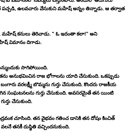
ష్ కు విమానంలో సపర్యలు చేస్తుంటారు. అందులో ఆరుగురు 
 పచ్చడి, ఉలవచారు వేసుకుని మహేష్ అన్నం తిన్నాడు. ఆ తర్వాత 
 మహేష్ కనులు తెరిచాడు. " ఓ ఇదంతా కలా!" అని 
ేష్ విమానం దిగాడు. 
్ముందుకు సాగిపోయింది. 
. తను అనుభవించిన రాజ భోగాలను యాది చేసుకుంది. ఒకప్పుడు 
ంగారు వరలక్ష్మీ బొమ్మను గుర్తు చేసుకుంది. కొందరు రాజకీయ 
డిగిన సంఘటనలను గుర్తు చేసుకుంది. అవసరమైతే తన యింటి 
్తు చేసుకుంది. 
ి చంద్రవంక చూసింది. తన వైభవం గతించ డానికి తన దోషం కించిత్ 
లనే తనకీ దుస్థితి వచ్చిందనుకుంది. 