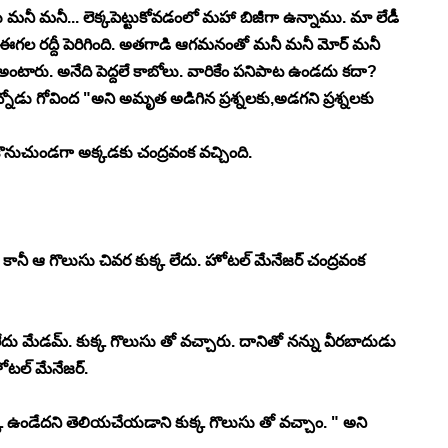
ీ మనీ... లెక్కపెట్టుకోవడంలో మహా బిజీగా ఉన్నాము. మా లేడీ 
గల రద్దీ పెరిగింది. అతగాడి ఆగమనంతో మనీ మనీ మోర్ మనీ 
న వేళ అంటారు. అనేది పెద్దలే కాబోలు. వారికేం పనిపాట ఉండదు కదా? 
నోడు గోవింద "అని అమృత అడిగిన ప్రశ్నలకు,అడగని ప్రశ్నలకు 
ుకొనుచుండగా అక్కడకు చంద్రవంక వచ్చింది. 
 కానీ ఆ గొలుసు చివర కుక్క లేదు. హోటల్ మేనేజర్ చంద్రవంక 
ేదు మేడమ్. కుక్క గొలుసు తో వచ్చారు. దానితో నన్ను వీరబాదుడు 
ల్ మేనేజర్. 
 ఉండేదని తెలియచేయడాని కుక్క గొలుసు తో వచ్చాం. " అని 