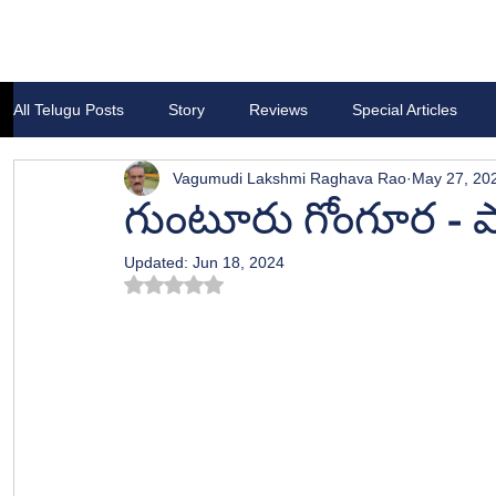
All Telugu Posts
Story
Reviews
Special Articles
Vagumudi Lakshmi Raghava Rao
May 27, 20
గుంటూరు గోంగూర - పార
Updated:
Jun 18, 2024
Rated NaN out of 5 stars.