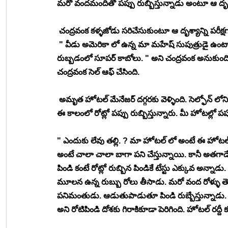
మరో వందమందితో పప్పు రుబ్బిస్తున్నాడు అంటూ ఆ దృశ్య
 చంద్రవంక కళ్ళజోడు సరిచేసుకుంటూ ఆ దృశ్యాన్ని పరీక్ష
 " వీడు అమెరికా లో ఉన్న మా మహేష్ సుపుత్రుడై ఉంటా
రుబ్బడంలో సూపర్ కాబోలు. " అని చంద్రవంక అనుకుంది. 
చంద్రవంక సెల్ ఆఫ్ చేసింది. 
 అమృత హోటల్ మేనేజర్ దగ్గరకు వెళ్ళింది. సెల్ఫోన్ లోని
ఈ కాలంలో రోట్లో పప్పు రుబ్బిస్తున్నారు. మీ హోటల్లో ప
" ఎందుకు లేవు తల్లి. ? మా హోటల్ లో అంటే ఈ హోటల్ లో
అంటే చాలా చాలా బాగా పని చేస్తున్నాయి. కానీ అతగాడే.
పిండి కంటే రోట్లో రుబ్బిన పిండికే టేస్టు ఎక్కువ అన్న
మూలన ఉన్న రుబ్బు రోలు తీసాడు. మరో వంద రోళ్ళు తెప్
పనిమంతుడు. ఆడుతుపాడుతూ పిండి రుబ్బేస్తున్నాడు. 
అని రోటిపిండి దోశకు గిరాకికూడా పెరిగింది. హోటల్ రద్దీ క