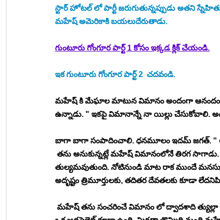
స్టార్ హోటల్ లో పార్టీ జరుగుతున్నప్పుడు అతని స్నేహి
మహేష్ అమెరికాకి బయలుదేరుతాడు.
గుంటూరు గోంగూర పార్ట్ 1 కోసం ఇక్కడ క్లిక్ చేయండి.
ఇక గుంటూరు గోంగూర పార్ట్ 2  చదవండి.
మహేష్ కి మేఘాల మాటున విమానం అందంగా ఆనందంగా ఆహ
ఉన్నాడు. " ఇకపై విమానాన్నే నా యిల్లు చేసుకోవాలి.
బాగా బాగా సంపాదించాలి. ధనమూలం ఇదమ్ జగత్. " 
 తను అనుకున్నట్లే మహేష్ విమానంలోనే తిరగ సాగాడు. 
తుల్యమవుతుంది. నోటినుండి మాట రాక ముందే మనసులోన
అదృష్టం త్రిమూర్తులకు, తదితర దేవతలకు కూడా లేదనిపిస్
 మహేష్ తను సంచరించే విమానం లో ద్వాదశాది త్యుల్లా 1