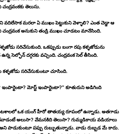
ని చంద్రవంకకు తెలుసు. 
ి వదిలేసాక మరలా ఏ ముఖం పెట్టుకుని వెళ్ళాలి? ఎంత చెడ్డా ఆ 
 చంద్రవంక అనుకుని తండ్రి ముఖం చూడటం మానేసింది. 
జోడు సరిచేసుకుంది. ఒకప్పుడు బంగా రపు కళ్ళజోడును 
న సెల్ఫోన్ దగ్గరకు వచ్చింది. చంద్రవంక సెల్ తీసింది. 
ు కళ్ళజోడు సరిచేసుకుంటూ చూసింది. 
ంపార్టెంటా? మోస్ట్ ఇంపార్టెంటా?" కూతురుని అడిగింది 
్కడ వంటశాలలో ఒక యంగ్ హీరో తాతయ్య రూపంలో ఉన్నాడు. అతగాడు 
వాడంటే అలుసా? వేమనకిది తెలుసా? గుమ్మడికాయ వడియాలు 
అని పాడుకుంటూ పప్పు రుబ్బుతున్నాడు. వాడు రుబ్బడ మే కాదు. 