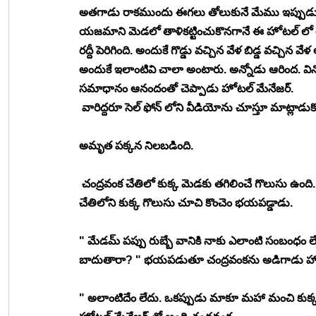
అతగాడు రాకముందు ఈగలు తోలుకునే మేము ఇప్పుడు మన
యజమాని మెడలో తాళికట్టించుకొనగానే ఈ హోటల్ లో ఈ
రద్దీ పెరిగింది. అందుకే గొడ్డు వచ్చిన వేళ బిడ్డ వచ్చి
అందుకే ఇలాంటివి చాలా అంటారు. అన్నోడు ఆరింద. విన్
సమాధానం ఆనందంతో చెప్పాడు హోటల్ మేనేజర్. 
 వారిద్దరూ సెల్ ఫోన్ లోని వీడియోను చూస్తూ మాట్లాడ
అమృత పక్కన నిలబడింది. 
 చంద్రవంక చేతిలో కుక్క మెడకు తగిలించే గొలుసు ఉంది.
చేతిలోని కుక్క గొలుసు చూచి కొంచెం భయపడ్డాడు. 
" మేడమ్ పప్పు రుబ్బే వానికి నాకు ఎలాంటి సంబంధం ల
బాదుతారా? " భయపడుతూ చంద్రవంకను అడిగాడు హోట
" అలాంటిదేం లేదు. ఒకప్పుడు మాకూ మహా మంచి కుక్క