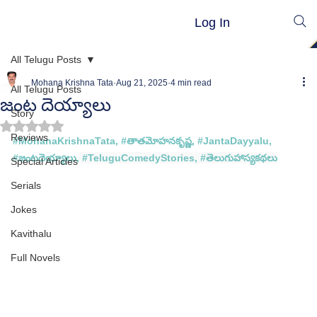
Log In
All Telugu Posts
Mohana Krishna Tata
Aug 21, 2025
4 min read
All Telugu Posts
జంట దెయ్యాలు
Story
Rated NaN out of 5 stars.
Reviews
#MohanaKrishnaTata
, 
#త
ాతమోహనకృష్ణ, #
JantaDayyalu
, 
#
జంటదెయ్యాలు
,
#TeluguComedyStories
, 
#త
ెలుగుహాస్యకథలు
Special Articles
Serials
Jokes
Kavithalu
Full Novels