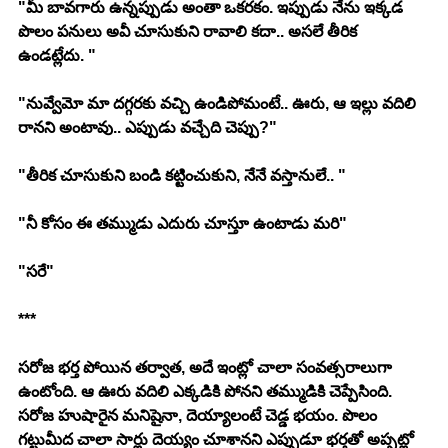
"మీ బావగారు ఉన్నప్పుడు అంతా ఒకరకం. ఇప్పుడు నేను ఇక్కడ 
పొలం పనులు అవీ చూసుకుని రావాలి కదా.. అసలే తీరిక 
ఉండట్లేదు. "
"నువ్వేమో మా దగ్గరకు వచ్చి ఉండిపోమంటే.. ఊరు, ఆ ఇల్లు వదిలి 
రానని అంటావు.. ఎప్పుడు వచ్చేది చెప్పు?"
"తీరిక చూసుకుని బండి కట్టించుకుని, నేనే వస్తానులే.. "
"నీ కోసం ఈ తమ్ముడు ఎదురు చూస్తూ ఉంటాడు మరి"
"సరే"
***
సరోజ భర్త పోయిన తర్వాత, అదే ఇంట్లో చాలా సంవత్సరాలుగా 
ఉంటోంది. ఆ ఊరు వదిలి ఎక్కడికి పోనని తమ్ముడికి చెప్పేసింది. 
సరోజ హుషారైన మనిషైనా, దెయ్యాలంటే చెడ్డ భయం. పొలం 
గట్టుమీద చాలా సార్లు దెయ్యం చూశానని ఎప్పుడూ భర్తతో అప్పట్లో 