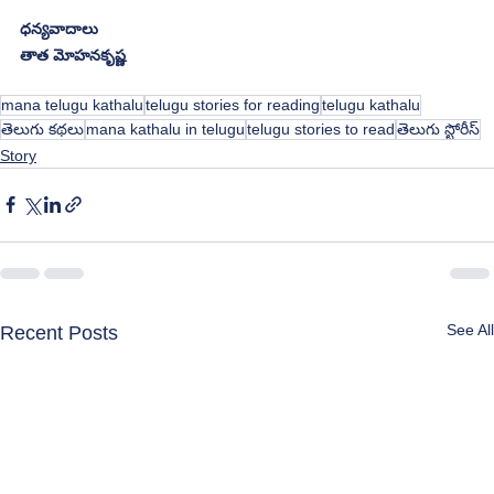
ధన్యవాదాలు
తాత మోహనకృష్ణ
mana telugu kathalu
telugu stories for reading
telugu kathalu
తెలుగు కథలు
mana kathalu in telugu
telugu stories to read
తెలుగు స్టోరీస్
Story
See All
Recent Posts