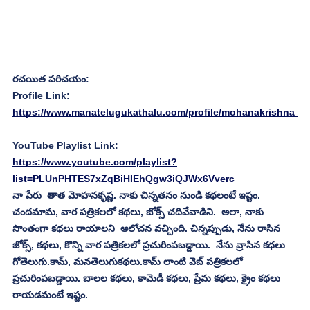
రచయిత పరిచయం:
Profile Link:
https://www.manatelugukathalu.com/profile/mohanakrishna
YouTube Playlist Link:
https://www.youtube.com/playlist?
list=PLUnPHTES7xZqBiHIEhQgw3iQJWx6Vverc
నా పేరు  తాత మోహనకృష్ణ. నాకు చిన్నతనం నుండి కథలంటే ఇష్టం. 
చందమామ, వార పత్రికలలో కథలు, జోక్స్ చదివేవాడిని.  అలా, నాకు 
సొంతంగా కథలు రాయాలని  ఆలోచన వచ్చింది. చిన్నప్పుడు, నేను రాసిన 
జోక్స్, కథలు, కొన్ని వార పత్రికలలో ప్రచురింపబడ్డాయి.  నేను వ్రాసిన కధలు 
గోతెలుగు.కామ్, మనతెలుగుకథలు.కామ్ లాంటి వెబ్ పత్రికలలో 
ప్రచురింపబడ్డాయి. బాలల కథలు, కామెడీ కథలు, ప్రేమ కథలు, క్రైం కథలు 
రాయడమంటే ఇష్టం. 