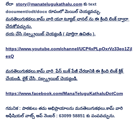
లేదా  
story@manatelugukathalu.com
 కు text 
document/odt/docx రూపంలో మెయిల్ చెయ్యవచ్చు. 
మనతెలుగుకథలు.కామ్ వారి యూ ట్యూబ్ ఛానల్ ను ఈ క్రింది లింక్ ద్వారా 
చేరుకోవచ్చును.
దయ చేసి సబ్స్క్రయిబ్ చెయ్యండి ( పూర్తిగా ఉచితం ).
https://www.youtube.com/channel/UCP4xPLpOxrVz33eo1Zjl
esQ
మనతెలుగుకథలు.కామ్ వారి  ఫేస్ బుక్ పేజీ చేరడానికి ఈ క్రింది లింక్ క్లిక్ 
చేయండి. లైక్ చేసి, సబ్స్క్రయిబ్ చెయ్యండి.
https://www.facebook.com/ManaTeluguKathaluDotCom
గమనిక : పాఠకులు తమ అభిప్రాయాలను మనతెలుగుకథలు.కామ్ వారి 
అఫీషియల్ వాట్స్ అప్ నెంబర్ : 63099 58851 కు పంపవచ్చును.