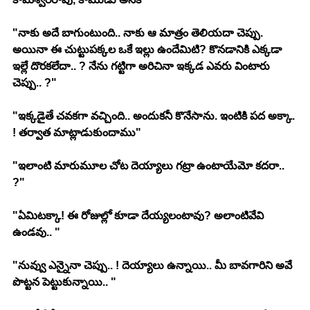
"నాకు అదే బాగుంటుంది.. నాకు ఆ మాత్రం తెలియదా చెప్పు. 
అయినా ఈ చుట్టుపక్కల ఒకే ఇల్లు ఉందేమిటి? కొనడానికి ఎక్కడా 
ఇల్లే దొరకలేదా.. ? నేను గట్టిగా అరిచినా ఇక్కడ ఎవరు వింటారు 
చెప్పు.. ?"
"ఇక్కడైతే చవకగా వచ్చింది.. అందుకనీ కొనేసాను. ఇంటికి పద అక్కా. 
! తర్వాత మాట్లాడుకుందాము"
"ఇలాంటి మారుమూల చోట దెయ్యాలు గట్రా ఉంటాయేమో కదరా.. 
?"
"ఏమిటక్కా! ఈ రోజుల్లో కూడా దేయ్యలంటావు? అలాంటివేవి 
ఉండవు.. "
"నువ్వు ఎన్నైనా చెప్పు.. ! దెయ్యాలు ఉన్నాయి.. మీ బావగారిని అవే 
పొట్టన పెట్టుకున్నాయి.. "