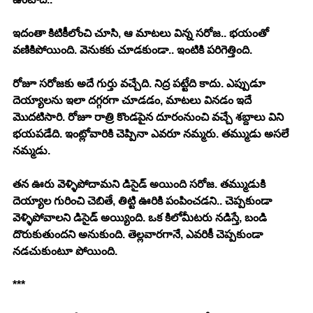
ఇదంతా కిటికీలోంచి చూసి, ఆ మాటలు విన్న సరోజ.. భయంతో 
వణికిపోయింది. వెనుకకు చూడకుండా.. ఇంటికి పరిగెత్తింది. 
రోజూ సరోజకు అదే గుర్తు వచ్చేది. నిద్ర పట్టేది కాదు. ఎప్పుడూ 
దెయ్యాలను ఇలా దగ్గరగా చూడడం, మాటలు వినడం ఇదే 
మొదటిసారి. రోజూ రాత్రి కొండపైన దూరంనుంచి వచ్చే శబ్దాలు విని 
భయపడేది. ఇంట్లోవారికి చెప్పినా ఎవరూ నమ్మరు. తమ్ముడు అసలే 
నమ్మడు. 
తన ఊరు వెళ్ళిపోదామని డిసైడ్ అయింది సరోజ. తమ్ముడుకి 
దెయ్యాల గురించి చెబితే, తిట్టి ఊరికి పంపించడని.. చెప్పకుండా 
వెళ్ళిపోవాలని డిసైడ్ అయ్యింది. ఒక కిలోమీటరు నడిస్తే, బండి 
దొరుకుతుందని అనుకుంది. తెల్లవారగానే, ఎవరికీ చెప్పకుండా 
నడచుకుంటూ పోయింది. 
***