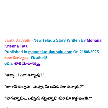
Janta Dayyalu 
- 
New Telugu Story Written By 
Mohana 
Krishna Tata
Published In 
manatelugukathalu.com
 On 21/08/2025
జంట దెయ్యాలు - 
తెలుగు 
కథ
రచన: 
తాత మోహనకృష్ణ
"అక్కా.. ! ఎలా ఉన్నావు?"
"బాగానే ఉన్నాను.. నువ్వు, మీ ఆవిడ ఎలా ఉన్నారు?"
"బాగున్నాము.. ఎప్పుడు వస్తున్నావు మరి మా కొత్త ఇంటికి?"