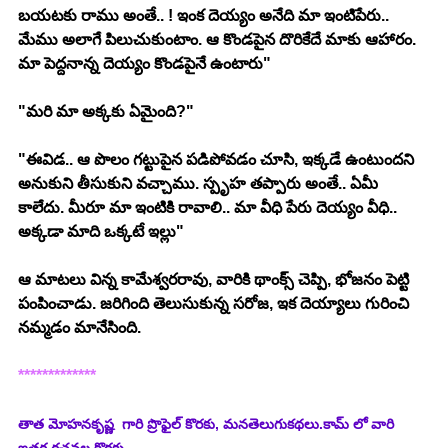
బయటకు రాము అంతే.. ! ఇంక దెయ్యం అనేది మా ఇంటిపేరు.. 
మేము అలాగే పిలుచుకుంటాం. ఆ కొండపైన దొరికేదే మాకు ఆహారం. 
మా పెద్దనాన్న దెయ్యం కొండపైనే ఉంటారు"
"మరి మా అక్కకు ఏమైంది?"
"ఈవిడ.. ఆ పొలం గట్టుపైన పడిపోవడం చూసి, ఇక్కడే ఉంటుందని 
అనుకుని తీసుకుని వచ్చాము. స్పృహ తప్పారు అంతే.. ఏమీ 
కాలేదు. మీరూ మా ఇంటికి రావాలి.. మా వీధి పేరు దెయ్యం వీధి.. 
అక్కడా మాది ఒక్కటే ఇల్లు"
ఆ మాటలు విన్న కామేశ్వరరావు, వారికి థాంక్స్ చెప్పి, భోజనం పెట్టి 
పంపించాడు. జరిగింది తెలుసుకున్న సరోజ, ఇక దెయ్యాలు గురించి 
నమ్మడం మానేసింది. 
*************
తాత మోహనకృష్ణ  గారి ప్రొఫైల్ కొరకు, మనతెలుగుకథలు.కామ్ లో వారి 