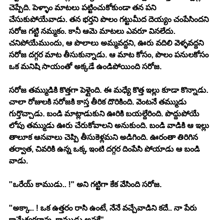
చెప్పేది. పెళ్ళాం మాటలు పట్టించుకోకుండా తన పని 
చేసుకుపోయేవాడు. తన భర్తని పొలం గట్టుమీద దెయ్యం చంపేసిందని 
సరోజ గట్టి నమ్మకం. కానీ ఆమె మాటలు ఎవరూ వినలేదు. 
చనిపోయేముందు, ఆ పొలాలు అమ్మవద్దని, ఊరు వదిలి వెళ్ళవద్దని 
సరోజ దగ్గర మాట తీసుకున్నాడు. ఆ మాట కోసం, పొలం పనులకోసం 
ఒక మనిషి సాయంతో అక్కడే ఉండిపోయింది సరోజ. 
సరోజ తమ్ముడికి కొత్తగా పెళ్లైంది. ఈ మధ్యే కొత్త ఇల్లు కూడా కొన్నాడు. 
చాలా రోజులకి సరోజకి కాస్త తీరిక దొరికింది. వెంటనే తమ్ముడు 
గుర్తొచ్చాడు. బండి మాట్లాడుకుని ఊరికి బయల్దేరింది. పొద్దుపోయే 
లోపు తమ్ముడు ఊరు చేరుకోవాలని అనుకుంది. బండి వాడికి ఆ ఇల్లు 
తాలూక ఆనవాలు చెప్పి తీసుకెళ్లమని అడిగింది. ఊరంతా తిరిగిన 
తర్వాత, చివరికి ఉన్న ఒక్క ఇంటి దగ్గర దింపేసి పోయాడు ఆ బండి 
వాడు. 
"ఒరేయ్ కాముడు.. !" అని గట్టిగా కేక వేసింది సరోజ. 
"అక్కా.. ! ఒక ఉత్తరం రాసి ఉంటే, నేనే వచ్చేవాడిని కదే.. నా పేరు 
కామేశ్వరరావు, కాముడు అనకే"