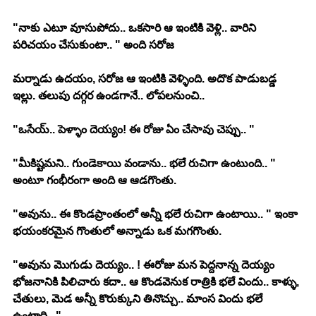
"నాకు ఎటూ వూసుపోదు.. ఒకసారి ఆ ఇంటికి వెళ్లి.. వారిని 
పరిచయం చేసుకుంటా.. " అంది సరోజ 
మర్నాడు ఉదయం, సరోజ ఆ ఇంటికి వెళ్ళింది. అదొక పాడుబడ్డ 
ఇల్లు. తలుపు దగ్గర ఉండగానే.. లోపలనుంచి.. 
"ఒసేయ్.. పెళ్ళాం దెయ్యం! ఈ రోజు ఏం చేసావు చెప్పు.. "
"మీకిష్టమని.. గుండెకాయి వండాను.. భలే రుచిగా ఉంటుంది.. " 
అంటూ గంభీరంగా అంది ఆ ఆడగొంతు. 
"అవును.. ఈ కొండప్రాంతంలో అన్నీ భలే రుచిగా ఉంటాయి.. " ఇంకా 
భయంకరమైన గొంతులో అన్నాడు ఒక మగగొంతు. 
"అవును మొగుడు దెయ్యం.. ! ఈరోజు మన పెద్దనాన్న దెయ్యం 
భోజనానికి పిలిచారు కదా.. ఆ కొండవెనుక రాత్రికి భలే విందు.. కాళ్ళు, 
చేతులు, మెడ అన్నీ కొరుక్కుని తినొచ్చు.. మాంస విందు భలే 
ఉంటాది.. "