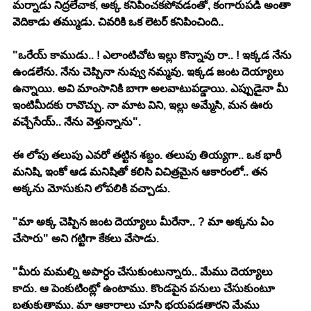
మర్నాడు నిద్రలేచాక, అక్క కనిపించకపోవడంతో, కంగారుపడి అంతా 
వెదికాడు తమ్ముడు. చివరికి ఒక లెటర్ కనిపించింది.. 
"ఒరేయ్ కాముడు.. ! ఎలాంటిచోట ఇల్లు కొన్నావు రా.. ! ఇక్కడ నేను 
ఉండలేను. నేను చెప్పినా నువ్వు నమ్మవు. ఇక్కడ జంట దెయ్యాలు 
ఉన్నాయి. అవి మాంసానికి బాగా అలవాటుపడ్డాయి. ఎప్పుడైనా మీ 
ఇంటిమీదకు రావొచ్చు. నా మాట విని, ఇల్లు అమ్మేసి, మన ఊరు 
వచ్చేసేయ్.. నేను వెళ్తున్నాను". 
ఈ లోపు తలుపు ఎవరో తట్టిన శబ్దం. తలుపు తియ్యగా.. ఒక భారీ 
మనిషి, ఇంకో ఆడ మనిషితో కలిసి విచిత్రమైన ఆకారంలో.. తన 
అక్కను మోసుకుని లోపలికి వచ్చాడు. 
"మా అక్క చెప్పిన జంట దెయ్యాలు మీరేనా.. ? మా అక్కను ఏం 
చేసారు" అని గట్టిగా కేకలు వేసాడు. 
"మీరు మమల్ని అపార్ధం చేసుకుంటున్నారు.. మేము దెయ్యాలు 
కాదు. ఆ పెంకుటింట్లో ఉంటాము. కొండపైన పనులు చేసుకుంటూ 
బతుకుతాము. మా ఆకారాలు చూసి భయపడతారని మేము 