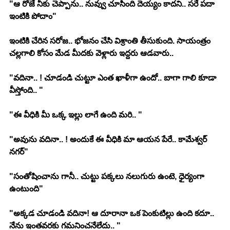
"ఆ రోజే నీకు చెప్పాను.. నువ్వు చూసింది దెయ్యం కాదని.. సరే పదా 
ఇంటికి పోదాం"
ఇంటికి చేరిన సరోజ.. భోజనం చేసి విశ్రాంతి తీసుకుంది. సాయంత్రం 
చల్లగాలి కోసం మేడ మీదకు వెళ్లారు ఇద్దరు ఆడవారు.. 
"వదినా.. ! చూడండి చుట్టూ ఎంత ఖాళీగా ఉందో.. బాగా గాలి కూడా 
వీస్తోంది.. "
"ఈ వీధికి మీ ఒక్క ఇల్లు లాగే ఉంది మరి.. "
"అవును వదినా.. ! అందుకే ఈ వీధికి మా ఆయన పేరే.. కామేశ్వర్ 
నగర్"
"సంతోషించాను గానీ.. చుట్టు పక్కలు నలుగురు ఉంటె, ధైర్యంగా 
ఉంటుంది"
"అక్కడ చూడండి వదినా! ఆ దూరానా ఒక పెంకుటిల్లు ఉంది కదూ.. 
నేను ఇంతవరకు గమనించనేలేదు.. "