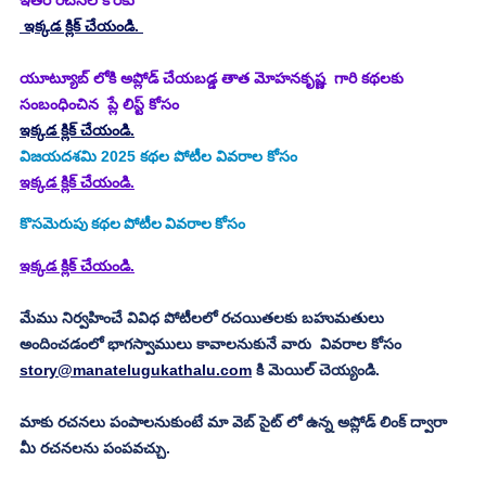
ఇతర రచనల కొరకు 
 ఇక్కడ క్లిక్ చేయండి. 
యూట్యూబ్ లోకి అప్లోడ్ చేయబడ్డ తాత మోహనకృష్ణ  గారి కథలకు 
సంబంధించిన  ప్లే లిస్ట్ కోసం 
ఇక్కడ క్లిక్ చేయండి.
విజయదశమి 2025
కథల పోటీల వివరాల కోసం
ఇక్కడ క్లిక్ చేయండి.
కొసమెరుపు
కథల పోటీల వివరాల కోసం
ఇక్కడ క్లిక్ చేయండి.
మేము నిర్వహించే వివిధ పోటీలలో రచయితలకు బహుమతులు 
అందించడంలో భాగస్వాములు కావాలనుకునే వారు  వివరాల కోసం 
story@manatelugukathalu.com
 కి మెయిల్ చెయ్యండి.
మాకు రచనలు పంపాలనుకుంటే మా వెబ్ సైట్ లో ఉన్న అప్లోడ్ లింక్ ద్వారా 
మీ రచనలను పంపవచ్చు.