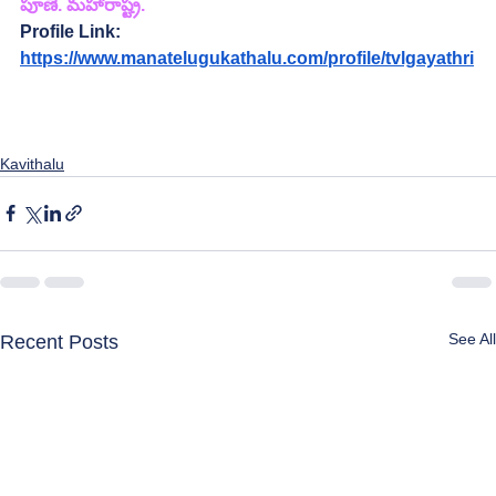
పూణే. మహారాష్ట్ర.
Profile Link:
https://www.manatelugukathalu.com/profile/tvlgayathri
Kavithalu
See All
Recent Posts