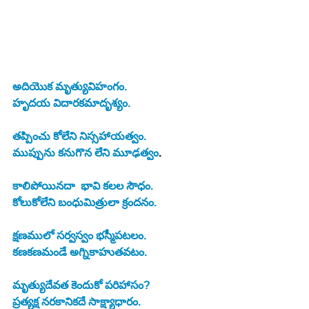
అదియొక మృత్యువిహంగం.
హృదయ విదారకమాదృశ్యం.
తప్పించు కోలేని నిస్సహాయత్వం.
ముప్పును కనుగొన లేని మూఢత్వం
.
కాలిపోయినదా  భావి కలల సౌధం.
కోలుకోలేని బంధుమిత్రులా క్రందనం.
క్షణములో సర్వస్వం భస్మీపటలం.
కణకణమండే అగ్నికాహుతవటం.
మృత్యుదేవత కెందుకో పరిహాసం?
ప్రత్యక్ష నరకానికదే సాక్ష్యాధారం.