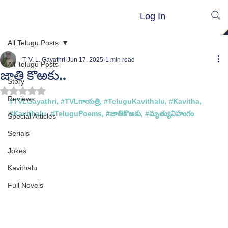
Log In
All Telugu Posts
T. V. L. Gayathri
Jun 17, 2025
1 min read
All Telugu Posts
జాతి కొఱకు..
Story
Rated NaN out of 5 stars.
Reviews
#TVLGayathri
, 
#TVL
గాయత్రి, 
#TeluguKavithalu
, 
#Kavitha
, 
#Kavithalu
, 
#TeluguPoems
, 
#జ
ాతికొఱకు, 
#మ
ృత్యువిహంగం
Special Articles
Serials
Jokes
Kavithalu
Full Novels