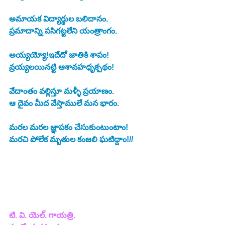
అమాయక విద్యార్థుల బలిదానం.
ప్రమాదాన్ని పసిగట్టలేని యంత్రాంగం.
అయ్యయ్యో!ఇదేదో జాతికి శాపం!
వ్రయ్యలయినట్టి ఆశావహధృక్పథం!
వేదాంతం వల్లిస్తూ మళ్ళీ ప్రయాణం.
ఆ దైవం మీద వేస్తాములే మన భారం.
మరల మరల జ్ఞాపకం చేసుకుంటుంటాం!
మరచి పోలేక మృతుల కంజలి ఘటిద్దాం!//
టి. వి. యెల్. గాయత్రి.