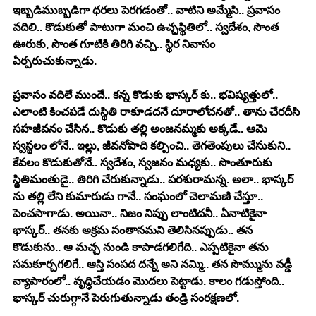
ఇబ్బడిముబ్బడిగా ధరలు పెరగడంతో.. వాటిని అమ్మేసి.. ప్రవాసం 
వదిలి.. కొడుకుతో పాటుగా మంచి ఉచ్ఛస్థితిలో.. స్వదేశం, సొంత 
ఊరుకు, సొంత గూటికి తిరిగి వచ్చి.. స్థిర నివాసం 
ఏర్పరుచుకున్నాడు. 
ప్రవాసం వదిలే ముందే.. కన్న కొడుకు భాస్కర్ కు.. భవిష్యత్తులో.. 
ఎలాంటి కించపడే దుస్థితి రాకూడదనే దూరాలోచనతో.. తాను చేరదీసి 
సహజీవనం చేసిన.. కొడుకు తల్లి అంజనమ్మకు అక్కడే.. ఆమె 
స్వస్థలం లోనే.. ఇల్లు, జీవనోపాది కల్పించి.. తెగతెంపులు చేసుకుని.. 
కేవలం కొడుకుతోనే.. స్వదేశం, స్వజనం మధ్యకు.. సొంతూరుకు 
స్థితిమంతుడై.. తిరిగి చేరుకున్నాడు.. పరశురామన్న. అలా.. భాస్కర్ 
ను తల్లి లేని కుమారుడు గానే.. సంఘంలో చెలామణి చేస్తూ.. 
పెంచసాగాడు. అయినా.. నిజం నిప్పు లాంటిదనీ.. ఏనాటికైనా 
భాస్కర్.. తనకు అక్రమ సంతానమని తెలిసినప్పుడు.. తన 
కొడుకును.. ఆ మచ్చ నుండి కాపాడగలిగేది.. ఎప్పటికైనా తను 
సమకూర్చగలిగే.. ఆస్తి సంపద దన్నే అని నమ్మి.. తన సొమ్మును వడ్డీ 
వ్యాపారంలో.. వృధ్ధిచేయడం మొదలు పెట్టాడు. కాలం గడుస్తోంది.. 
భాస్కర్ చురుగ్గానే పెరుగుతున్నాడు తండ్రి సంరక్షణలో. 