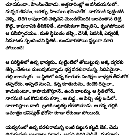
చూడకుండా.. హింసించేవాడు. అత్తవారింట్లో ఆ పసివయసులో.. 
దుర్భర జీవనం, ఆరళ్ళు, హింసలు భరించలేక.. నాగమణి పుట్టింటికి 
వెళ్ళి.. తిరిగి కాపురానికి వెళ్ళనని మొండికేసింది! బలవంతాన తిట్టి, 
కొట్టి.. కాపురానికి తీసికెళితే.. మానసికంగా దెబ్బతిని.. కృంగిపోయిన 
ఆ పసిహృదయం.. మతి స్థిమితం తప్పి.. దేనికీ, ఏపనికీ, ఎవ్వరికీ, 
ఏమాటకు స్పందించని స్థితికి.. బండబారిపోయి స్థబ్దుగా మారి 
పోయింది!
ఆ పరిస్థితిలో ఉన్న భార్యను.. పుట్టింటిలో తోబుట్టువు అక్క దగ్గరకు 
జేర్చి..చేతులు దులుపుకున్నాడు భర్త పరశురామన్న. ఏదిఏమైనా.. 
తల్లి బాలమ్మకు.. ఆ స్థితిలో ఉన్న కూతురు సంరక్షణ బాధ్యత తీసుకోక 
తప్పలేదు. అప్పటి నుంచి.. కన్న కూతురును.. కంటికి రెప్పలా.. 
కాచుకుంటూ.. కాపాడుకొస్తూనే.. ఉంది బాలమ్మ. ఆ స్థితిలోనే.. 
నాగమణి ఒక కొడుకును కన్నా.. ఆ బిడ్డ.. ఆ పిచ్చి తల్లి ఒడిలో.. 
బాలారిష్టాలు దాటి.. బ్రతికి బట్టకట్ట లేకపోయాడు. ఆ కన్న తల్లికి.. 
ఆమాత్రం భవిష్యత్ భరోసా కూడా లేకుండా పోయింది. 
యవ్వనంలో ఉన్న పరశురామన్న ఇంటి పట్టున కట్టడి లేక.. చెడు 
తిరుగుళ్ళకు అలవాటు పడ్డాడు. ఆడది తిరిగి చెడితే.. మగవాడు 