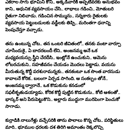
ఎకరాల సాగు భూమిని కొని.. అక్కడివారికి అప్పటివరకు అనుభవం 
కాని.. ఆధునిక వ్యవసాయం చేసి.. లాభాలు గడించి.. మోతుబరి 
రైతుగా నిలిచాడు. గడించిన సొమ్మును.. సన్నకారు రైతులకు 
వ్యవసాయ పెట్టుబడులకు వడ్డీలకు తిప్పి.. మరింతగా ధనాన్ని 
పెంపుచేస్తూ వచ్చాడు. 
తను ఉంటున్న చోట.. తన ఒంటరి జీవితంలో.. తనకు వంటా వార్పూ 
చూసేందుకై.. ఏ బాదరబందీ లేని.. అంజనమ్మ అనే ఒక 
మధ్యవయస్సు స్త్రీని చేరదీసి.. ఇంట్లోనే ఉంచుకుని.. ఆమెను 
లోబరచుకుని.. సహజీవనం చేయడం మొదలు పెట్టాడు. వయసు 
మీరుతున్న కొద్దీ పరశురామన్నకు.. తనకంటూ ఒక సొంత వారసుడు 
కావాలనే కోరిక.. బలంగా ఏర్పడ సాగింది. ఆ సంకల్పం తోనే.. 
అంజనమ్మ ద్వారానే.. ఒక కొడుకును కనడంలో 
సఫలీకృతుడయ్యాడు. కోరిక కొద్దీ పుట్టిన కొడుకును.. కోటి ఆశలతో.. 
భాస్కర్ అని పేరుపెట్టుకొని.. అల్లారు ముద్దుగా మురిపెంగా పెంచుకో 
సాగాడు. 
కుర్రాడికి నాలుగేళ్లు వచ్చేసరికి తాను పొలాలు కొన్న చోట.. పరిస్థితులు 
మారి.. భూముల ధరలకు దశ తిరిగి అమాంతం రెక్కలొచ్చి 