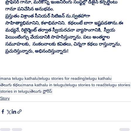
ప్రొఫెసర్ గానూ, మరికొన్ని ఇంజనీరింగు సంస్థల్లో డిజైన్ కన్సల్టెంటు 
గానూ పనిచేసిన అనుభవం.
ప్రస్తుతం విశ్రాంత సీనియర్ సిటిజన్ ను.స్వతహాగా 
సాహిత్యాభిమానిని, కళాభిమానిని.  కథలంటే బాగా ఇష్టపడతాను.ఈ 
మధ్యనే, రిటైర్మెంట్ తర్వాత స్వీయరచనా వ్యాసాంగానికి,  స్వీయ 
పెయింటింగ్సు వేయడానికి సాహసిస్తున్నాను. పలు అంతర్జాల 
సమూహలకు,  సంకలనాలకు కవితలు, చిన్నగా కథలు రాస్తున్నాను,  
ప్రచురిస్తున్నారు, అభినందిస్తున్నారు!
mana telugu kathalu
telugu stories for reading
telugu kathalu
తెలుగు కథలు
mana kathalu in telugu
telugu stories to read
telugu stories
stories in telugu
తెలుగు స్టోరీస్
Story