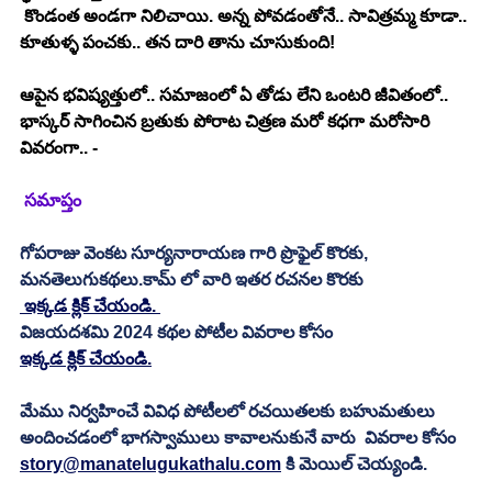
 కొండంత అండగా నిలిచాయి. అన్న పోవడంతోనే.. సావిత్రమ్మ కూడా.. 
కూతుళ్ళ పంచకు.. తన దారి తాను చూసుకుంది!
ఆపైన భవిష్యత్తులో.. సమాజంలో ఏ తోడు లేని ఒంటరి జీవితంలో.. 
భాస్కర్ సాగించిన బ్రతుకు పోరాట చిత్రణ మరో కధగా మరోసారి 
వివరంగా.. -
 సమాప్తం
గోపరాజు వెంకట సూర్యనారాయణ గారి ప్రొఫైల్ కొరకు, 
మనతెలుగుకథలు.కామ్ లో వారి ఇతర రచనల కొరకు 
 ఇక్కడ క్లిక్ చేయండి. 
విజయదశమి 2024 కథల పోటీల వివరాల కోసం
ఇక్కడ క్లిక్ చేయండి.
మేము నిర్వహించే వివిధ పోటీలలో రచయితలకు బహుమతులు 
అందించడంలో భాగస్వాములు కావాలనుకునే వారు  వివరాల కోసం 
story@manatelugukathalu.com
 కి మెయిల్ చెయ్యండి.