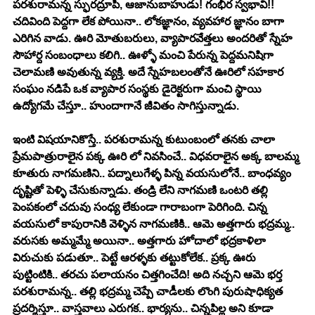
పరశురామన్న స్ఫురద్రూపి, ఆజానుబాహుడు! గంభీర స్వభావి!! 
చదివింది పెద్దగా లేక పోయినా.. లోకజ్ఞానం, వ్యవహార జ్ఞానం బాగా 
ఎరిగిన వాడు. ఊరి మోతుబరులు, వ్యాపారవేత్తలు అందరితో స్నేహ 
సౌహార్ద సంబంధాలు కలిగి.. ఊళ్ళో మంచి పేరున్న పెద్దమనిషిగా 
చెలామణి అవుతున్న వ్యక్తి. అదే స్నేహబలంతోనే ఊరిలో సహకార 
సంఘం నడిపే ఒక వ్యాపార సంస్థకు డైరెక్టరుగా మంచి స్థాయి 
ఉద్యోగమే చేస్తూ.. హుందాగానే జీవితం సాగిస్తున్నాడు. 
ఇంటి విషయానికొస్తే.. పరశురామన్న కుటుంబంలో తనకు చాలా 
ప్రేమపాత్రురాలైన పక్క ఊరి లో నివసించే.. విధవరాలైన అక్క బాలమ్మ 
కూతురు నాగమణిని.. పద్నాలుగేళ్ళ పిన్న వయసులోనే.. బాంధవ్యం 
దృష్టితో పెళ్ళి చేసుకున్నాడు. తండ్రి లేని నాగమణి ఒంటరి తల్లి 
పెంపకంలో చదువు సంధ్య లేకుండా గారాబంగా పెరిగింది. చిన్న 
వయసులో కాపురానికి వెళ్ళిన నాగమణికి.. ఆమె అత్తగారు భద్రమ్మ.. 
వరుసకు అమ్మమ్మే అయినా.. అత్తగారు హోదాలో భద్రకాళిలా 
విరుచుకు పడుతూ.. పెట్టే ఆరళ్ళకు తట్టుకోలేక.. ప్రక్క ఊరు 
పుట్టింటికి.. తరచు పలాయనం చిత్తగించేది! అది నచ్చని ఆమె భర్త 
పరశురామన్న.. తల్లి భద్రమ్మ చెప్పే చాడీలకు లొంగి పురుషాధిక్యత 
ప్రదర్శిస్తూ.. వాస్తవాలు ఎరుగక.. భార్యను.. చిన్నపిల్ల అని కూడా 