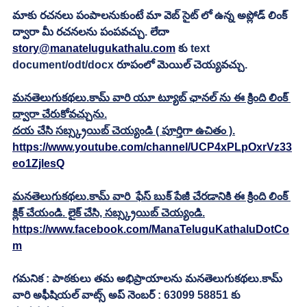
మాకు రచనలు పంపాలనుకుంటే మా వెబ్ సైట్ లో ఉన్న అప్లోడ్ లింక్ 
ద్వారా మీ రచనలను పంపవచ్చు. లేదా  
story@manatelugukathalu.com
 కు text 
document/odt/docx రూపంలో మెయిల్ చెయ్యవచ్చు. 
మనతెలుగుకథలు.కామ్ వారి యూ ట్యూబ్ ఛానల్ ను ఈ క్రింది లింక్ 
ద్వారా చేరుకోవచ్చును.
దయ చేసి సబ్స్క్రయిబ్ చెయ్యండి ( పూర్తిగా ఉచితం ).
https://www.youtube.com/channel/UCP4xPLpOxrVz33
eo1ZjlesQ
మనతెలుగుకథలు.కామ్ వారి  ఫేస్ బుక్ పేజీ చేరడానికి ఈ క్రింది లింక్ 
క్లిక్ చేయండి. లైక్ చేసి, సబ్స్క్రయిబ్ చెయ్యండి.
https://www.facebook.com/ManaTeluguKathaluDotCo
m
గమనిక : పాఠకులు తమ అభిప్రాయాలను మనతెలుగుకథలు.కామ్ 
వారి అఫీషియల్ వాట్స్ అప్ నెంబర్ : 63099 58851 కు 