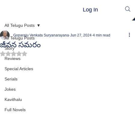
Log In
All Telugu Posts
Goparaju Venkata Suryanarayana
Jun 27, 2024
4 min read
All Telugu Posts
జీవన సమరం
Story
Rated NaN out of 5 stars.
Reviews
Special Articles
Serials
Jokes
Kavithalu
Full Novels