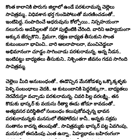
కొంత కాలానికి పొరుగు జిల్లాలో ఉండే పరశురామన్న చెల్లెలు 
సావిత్రమ్మ.. విధివశాన భర్త గుండెపోటుతో మరణించడంతో.. 
ఇంటిపెద్ద, సంపాదించే ఆధరువును కోల్పోయి.. నిస్సహయంగా 
నలుగురు ఆడపిల్లలతో సహా పుట్టింటికి చేరింది. వారిని ఆప్యాయంగా 
అక్కున జేర్చుకొని.. ప్రేమగా, రక్షణ బాధ్యత తీసుకుని సొంత 
కుటుంబంగా భావించి.. వారి ఆలనాపాలనా, మంచిచెడ్డలూ 
అభిమానంగా చూడ్డం సాగించాడు పరశురామన్న. అన్న నీడన.. 
ఇంటిపట్టు బాధ్యతలు తీసుకుని.. నిశ్చింతగా జీవనం గడప సాగింది 
సావిత్రమ్మ. 
చెల్లెలు మీది అనుబంధంతో.. ఈడొచ్చిన మేనకోడళ్ళు ఒక్కొక్కళ్ళకు 
పెళ్ళి సంబంధాలు వెదకి.. ఆ కుటుంబానికి పెద్దదిక్కుగా.. బాధ్యతలు 
నెరవేరుస్తూ వచ్చాడు పరశురామన్న. చివరి పిల్ల వరలక్ష్మి.. తన 
కొడుకు భాస్కర్ కు వయసు రీత్యా ఈడు జోడూ కావడంతో.. 
అత్యవసర పరిస్థితిలో సంబంధం కలుపుకోవచ్చన్న భావన 
పరశురామన్నకు మనసులో లేకపోలేదు! కానీ.. అన్నకు సక్రమ 
సంతానం కాదన్న తలంపుతో.. సావిత్రమ్మకు భాస్కర్ పట్ల ఏవగింపు, 
మనసులో ఈసడింపు ఎంత ఉన్నా.. ఏహ్యభావం బహిరంగంగా 