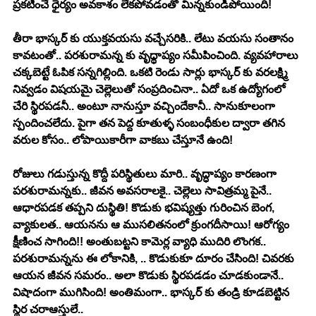
ప్రకటించే ధైర్యం అవకాశం లేకపోవడంతో మిన్నకుండిపోయింది!
తీరా భాస్కర్ కు యుక్తవయసు వచ్చేసరికి.. లేటు వయసు సంతానం 
కావటంతో.. పరశురామన్న కు వృధ్ధాప్యం సమీపించింది. వ్యవహారాలు 
చక్కబెట్టే ఓపిక సన్నగిల్లింది. ఒకటి రెండు సార్లు భాస్కర్ కు వరలక్ష్మి 
నివ్వడం విషయమై చెల్లెలుతో సంప్రదించినా.. ఏదో ఒక ఉద్యోగంలో 
చేరి స్థిరపడనీ.. అంటూ నానుస్తూ వచ్చిందేకానీ.. సానుకూలంగా 
స్పందించలేదు. పైగా తన పెద్ద కూతుళ్ళ సంబంధీకుల ద్వారా తగిన 
వరుల కోసం.. లోపాయికారీగా వాకబు చేస్తూనే ఉంది! 
రోజులు గడుస్తున్న కొద్దీ పరిస్థితులు మారి.. వృద్ధాప్యం కారణంగా 
పరశురామన్నకు.. జీవన అవసరాలకై.. చెల్లెలు సావిత్రమ్మ పైనే.. 
ఆధారపడక తప్పని దుస్థితి! కొడుకు భవిష్యత్తు గురించిన బెంగ, 
వ్యాకులత.. ఆయనను ఆ ముసలితనంలో క్రుంగదీసాయి! ఆరోగ్యం 
క్షీణించ సాగింది!! అంతుబట్టని కామెర్ల వ్యాధి ముదిరి లొంగక.. 
పరశురామన్నను ఈ లోకానికి, .. కొడుకుకూ దూరం చేసింది! చివరకు 
ఆయన జీవన సమరం.. అలా కొడుకు స్థిరపడడం చూడకుండానే.. 
విషాదంగా ముగిసింది! అంతిమంగా.. భాస్కర్ కు తండ్రి కూడబెట్టిన 
స్థిర చరాఆస్తులే.. 