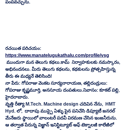
పంపవచ్చును.
రచయిత పరిచయం:
https://www.manatelugukathalu.com/profile/vsg
 ముందుగా మన తెలుగు కథలు.కామ్  నిర్వాహకులకు నమస్కారం, 
అభినందనలు. మీరు తెలుగు కథలను, కథకులను ప్రోత్సహిస్తున్న 
తీరు ఈ మధ్యనే తెలిసింది!
నా పేరు: గోపరాజు వెంకట సూర్యనారాయణ, తల్లిదండ్రులు: 
గోపరాజు కృష్ణమూర్తి, అనసూయ దంపతులు.నివాసం: కూకట్ పల్లి, 
హైదరాబాదు.
వృత్తి రీత్యా M.Tech. Machine design చదివిన నేను,  HMT 
Hyd. లో,  దాదాపు ముప్పై ఏళ్ళు పైన పనిచేసి డిప్యూటీ జనరల్ 
మేనేజరు స్థాయిలో వాలంటరీ పదవీ విరమణ చేసిన ఇంజనీరును. 
ఆ తర్వాత పేరున్న విజ్ఞాన్ ఇనిస్టిట్యూట్ ఆఫ్ టెక్నాలజీ కాలేజీలో 