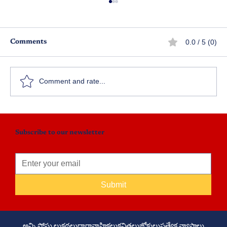
0.0 / 5 (0)
Comments
ఊహలే నిజమాయె
Comment and rate...
Subscribe to our newsletter
Submit
అన్ని పోస్టు లు
కథలు
ధారావాహికలు
కవితలు
జోకులు
ప్రత్యేక వ్యాసాలు