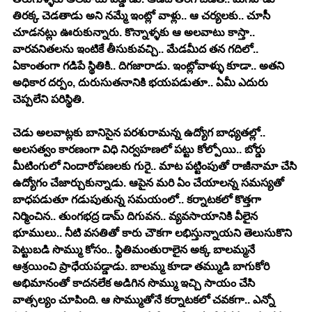
తిరక్క చెడతాడు అని నమ్మే ఇంట్లో వాళ్లు.. ఆ చర్యలకు.. చూసీ 
చూడనట్లు ఊరుకున్నారు. కొన్నాళ్ళకు ఆ అలవాటు కాస్తా.. 
వారవనితలను ఇంటికే తీసుకువచ్చి.. మేడమీద తన గదిలో.. 
ఏకాంతంగా గడిపే స్థితికి.. దిగజారాడు. ఇంట్లోవాళ్ళు కూడా.. అతని 
అధికార దర్పం, దురుసుతనానికి భయపడుతూ.. ఏమీ ఎదురు 
చెప్పలేని పరిస్థితి. 
చెడు అలవాట్లకు బానిసైన పరశురామన్న ఉద్యోగ బాధ్యతల్లో.. 
అలసత్వం కారణంగా విధి నిర్వహణలో పట్టు కోల్పోయి.. బోర్డు 
మీటింగులో నిందారోపణలకు గురై.. మాట పట్టింపుతో రాజీనామా చేసి 
ఉద్యోగం చేజార్చుకున్నాడు. ఆపైన మరి ఏం చేయాలన్న సమస్యతో 
బాధపడుతూ గడుపుతున్న సమయంలో.. కర్నాటకలో కొత్తగా 
నిర్మించిన.. తుంగభద్ర డామ్ దిగువన.. వ్యవసాయానికి వీలైన 
భూములు.. నీటి వసతితో కారు చౌకగా లభిస్తున్నాయని తెలుసుకొని 
పెట్టుబడి సొమ్ము కోసం.. స్థితిమంతురాలైన అక్క బాలమ్మనే 
ఆశ్రయించి ప్రాధేయపడ్డాడు. బాలమ్మ కూడా తమ్ముడి బాగుకోరి 
అభిమానంతో కాదనలేక అడిగిన సొమ్ము ఇచ్చి సాయం చేసి 
వాత్సల్యం చూపింది. ఆ సొమ్ముతోనే కర్నాటకలో చవకగా.. ఎన్నో 