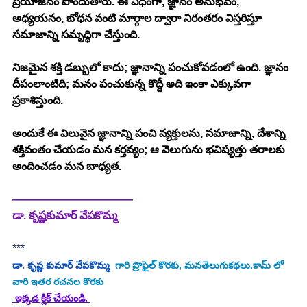
ప్రయోజనం పొందుతారు. ఈ విధంగా, జ్ఞానం అనుభవం, 
అధ్యయనం, బోధన వంటి మార్గాల ద్వారా నిరంతరం విస్తరిస్తూ 
సమాజాన్ని సమృద్ధిగా చేస్తుంది.
నిజమైన శక్తి డబ్బులో కాదు; జ్ఞానాన్ని పంచుకోవడంలో ఉంది. జ్ఞానం 
దీపంలాంటిది; మనం పంచుకున్న కొద్దీ అది ఇంకా ఎక్కువగా 
ప్రకాశిస్తుంది.
అందుకే ఈ విలువైన జ్ఞానాన్ని పంచి వ్యక్తులను, సమాజాన్ని, దేశాన్ని 
శక్తివంతం చేయడం మన కర్తవ్యం; ఆ వెలుగును భవిష్యత్తు తరాలకు 
అందించడం మన బాధ్యత.
———————————
డా. కృష్ణకుమార్ వేపకొమ్మ
***
డా. కృష్ణ కుమార్ వేపకొమ్మ
  గారి ప్రొఫైల్ కొరకు, మనతెలుగుకథలు.కామ్ లో 
వారి ఇతర రచనల కొరకు
 ఇక్కడ క్లిక్ చేయండి. 