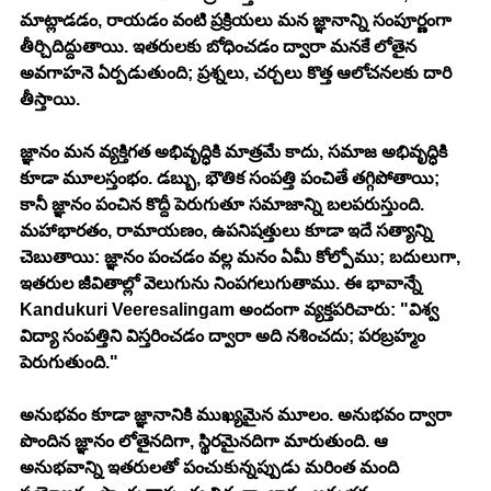
మాట్లాడడం, రాయడం వంటి ప్రక్రియలు మన జ్ఞానాన్ని సంపూర్ణంగా 
తీర్చిదిద్దుతాయి. ఇతరులకు బోధించడం ద్వారా మనకే లోతైన 
అవగాహనె ఏర్పడుతుంది; ప్రశ్నలు, చర్చలు కొత్త ఆలోచనలకు దారి 
తీస్తాయి.
జ్ఞానం మన వ్యక్తిగత అభివృద్ధికి మాత్రమే కాదు, సమాజ అభివృద్ధికి 
కూడా మూలస్తంభం. డబ్బు, భౌతిక సంపత్తి పంచితే తగ్గిపోతాయి; 
కానీ జ్ఞానం పంచిన కొద్దీ పెరుగుతూ సమాజాన్ని బలపరుస్తుంది. 
మహాభారతం, రామాయణం, ఉపనిషత్తులు కూడా ఇదే సత్యాన్ని 
చెబుతాయి: జ్ఞానం పంచడం వల్ల మనం ఏమీ కోల్పోము; బదులుగా, 
ఇతరుల జీవితాల్లో వెలుగును నింపగలుగుతాము. ఈ భావాన్నే 
Kandukuri Veeresalingam అందంగా వ్యక్తపరిచారు: "విశ్వ 
విద్యా సంపత్తిని విస్తరించడం ద్వారా అది నశించదు; పరబ్రహ్మం 
పెరుగుతుంది."
అనుభవం కూడా జ్ఞానానికి ముఖ్యమైన మూలం. అనుభవం ద్వారా 
పొందిన జ్ఞానం లోతైనదిగా, స్థిరమైనదిగా మారుతుంది. ఆ 
అనుభవాన్ని ఇతరులతో పంచుకున్నప్పుడు మరింత మంది 