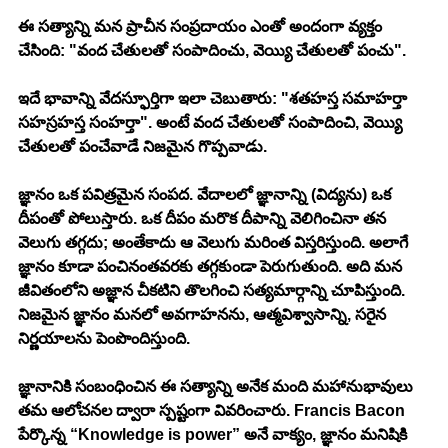
ఈ సత్యాన్ని మన ప్రాచీన సంప్రదాయం ఎంతో అందంగా వ్యక్తం 
చేసింది: "వంద చేతులతో సంపాదించు, వెయ్యి చేతులతో పంచు". 
ఇదే భావాన్ని వేదస్ఫూర్తిగా ఇలా చెబుతారు: "శతహస్త సమాహర్తా 
సహస్రహస్త సంహర్తా". అంటే వంద చేతులతో సంపాదించి, వెయ్యి 
చేతులతో పంచేవాడే నిజమైన గొప్పవాడు.
జ్ఞానం ఒక పవిత్రమైన సంపద. వేదాలలో జ్ఞానాన్ని (విద్యను) ఒక 
దీపంతో పోలుస్తారు. ఒక దీపం మరొక దీపాన్ని వెలిగించినా తన 
వెలుగు తగ్గదు; అంతేకాదు ఆ వెలుగు మరింత విస్తరిస్తుంది. అలాగే 
జ్ఞానం కూడా పంచినంతవరకు తగ్గకుండా పెరుగుతుంది. అది మన 
జీవితంలోని అజ్ఞాన చీకటిని తొలగించి సత్యమార్గాన్ని చూపిస్తుంది. 
నిజమైన జ్ఞానం మనలో అవగాహనను, ఆత్మవిశ్వాసాన్ని, సరైన 
నిర్ణయాలను పెంపొందిస్తుంది.
జ్ఞానానికి సంబంధించిన ఈ సత్యాన్ని అనేక మంది మహానుభావులు 
తమ ఆలోచనల ద్వారా స్పష్టంగా వివరించారు. Francis Bacon 
పేర్కొన్న “Knowledge is power” అనే వాక్యం, జ్ఞానం మనిషికి 