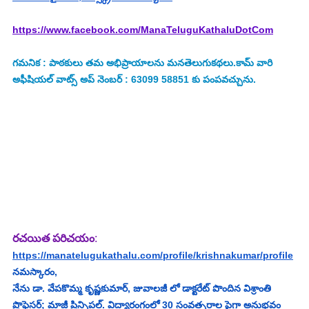
https://www.facebook.com/ManaTeluguKathaluDotCom
గమనిక : పాఠకులు తమ అభిప్రాయాలను మనతెలుగుకథలు.కామ్ వారి 
అఫీషియల్ వాట్స్ అప్ నెంబర్ : 63099 58851 కు పంపవచ్చును.
రచయిత పరిచయం
:
https://manatelugukathalu.com/profile/krishnakumar/profile
నమస్కారం,
నేను డా. వేపకొమ్మ కృష్ణకుమార్, జువాలజీ లో డాక్టరేట్ పొందిన విశ్రాంతి 
ప్రొఫెసర్; మాజీ ప్రిన్సిపల్. విద్యారంగంలో 30 సంవత్సరాల పైగా అనుభవం 