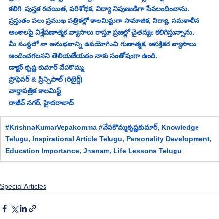
కలిగి, పుస్తక రచయిత, పరిశోధక, విద్యా నిపుణుడిగా సేవలందించాను. 
ప్రస్తుతం పలు ప్రముఖ పత్రికల్లో కాలమిస్టుగా సామాజిక, విద్యా, సమకాలీన 
అంశాలపై విశ్లేషణాత్మక వ్యాసాలు రాస్తూ ప్రజల్లో చైతన్యం కలిగిస్తున్నాను.
మీ సంస్థలో నా అనుభవాన్ని ఉపయోగించి గుణాత్మక, ఆసక్తికర వ్యాసాలు 
అందించగలనని తెలియజేయడం నాకు సంతోషంగా ఉంది.
డాక్టర్ కృష్ణ కుమార్ వేపకొమ్మ
ప్రొఫెసర్ & ప్రిన్సిపాల్ (రిటైర్డ్)
వార్తాపత్రిక కాలమిస్ట్
రాజీవ్ నగర్, హైదరాబాద్
#KrishnaKumarVepakomma
#వ
ేపకొమ్మకృష్ణకుమార్,
Knowledge 
Telugu, Inspirational Article Telugu, Personality Development, 
Education Importance, Jnanam, Life Lessons Telugu
Special Articles