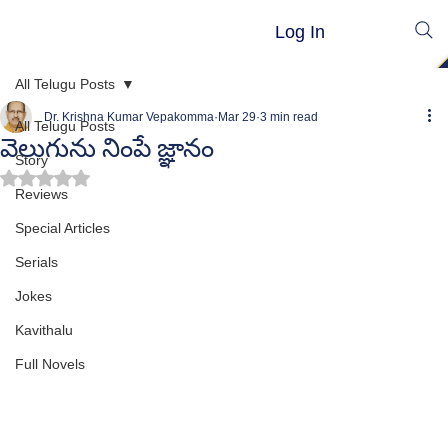
Log In
All Telugu Posts
Dr. Krishna Kumar Vepakomma
Mar 29
3 min read
All Telugu Posts
వెలుగును నింపే జ్ఞానం
Story
Rated NaN out of 5 stars.
Reviews
Special Articles
Serials
Jokes
Kavithalu
Full Novels