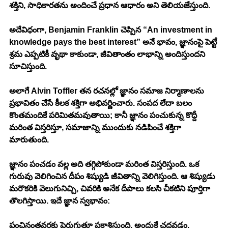
శక్తిని, సాధికారతను అందించే ప్రధాన ఆధారం అని తెలియజేస్తుంది.
అదేవిధంగా, Benjamin Franklin చెప్పిన “An investment in 
knowledge pays the best interest” అనే భావం, జ్ఞానంపై పెట్టే 
శ్రమ ఎప్పటికీ వృథా కాకుండా, జీవితాంతం లాభాన్ని అందిస్తుందని 
సూచిస్తుంది.
అలాగే Alvin Toffler తన రచనల్లో జ్ఞానం సమాజ నిర్మాణాలను 
ప్రభావితం చేసే కీలక శక్తిగా అభివర్ణించారు. సంపద లేదా బలం 
కొంతమందికే పరిమితమవుతాయి; కానీ జ్ఞానం పంచుకున్న కొద్దీ 
మరింత విస్తరిస్తూ, సమాజాన్ని ముందుకు నడిపించే శక్తిగా 
మారుతుంది.
జ్ఞానం పంచడం వల్ల అది తగ్గిపోకుండా మరింత విస్తరిస్తుంది. ఒక 
గురువు వెలిగించిన దీపం శిష్యుడి జీవితాన్ని వెలిగిస్తుంది. ఆ శిష్యుడు 
మరొకరికి వెలుగునిచ్చి, చివరికి అనేక దీపాలు కలసి చీకటిని పూర్తిగా 
తొలగిస్తాయి. ఇదే జ్ఞాన స్వభావం: 
పంచినంతవరకు పెరుగుతూ ప్రకాశిస్తుంది. అందుకే చదవడం, 