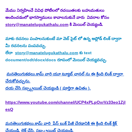
మేము నిర్వహించే వివిధ పోటీలలో రచయితలకు బహుమతులు 
అందించడంలో భాగస్వాములు కావాలనుకునే వారు  వివరాల కోసం 
story@manatelugukathalu.com
 కి మెయిల్ చెయ్యండి.
మాకు రచనలు పంపాలనుకుంటే మా వెబ్ సైట్ లో ఉన్న అప్లోడ్ లింక్ ద్వారా 
మీ రచనలను పంపవచ్చు.
లేదా  
story@manatelugukathalu.com
 కు text 
document/odt/docx/docs రూపంలో మెయిల్ చెయ్యవచ్చు.
మనతెలుగుకథలు.కామ్ వారి యూ ట్యూబ్ ఛానల్ ను ఈ క్రింది లింక్ ద్వారా 
చేరుకోవచ్చును.
దయ చేసి సబ్స్క్రయిబ్ చెయ్యండి ( పూర్తిగా ఉచితం ).
https://www.youtube.com/channel/UCP4xPLpOxrVz33eo1Zjl
esQ
మనతెలుగుకథలు.కామ్ వారి  ఫేస్ బుక్ పేజీ చేరడానికి ఈ క్రింది లింక్ క్లిక్ 
చేయండి. లైక్ చేసి, సబ్స్క్రయిబ్ చెయ్యండి.