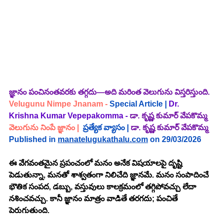
జ్ఞానం పంచినంతవరకు తగ్గదు—అది మరింత వెలుగును విస్తరిస్తుంది.
Velugunu Nimpe Jnanam
 - 
Special Article | 
Dr. 
Krishna Kumar Vepepakomma - 
డా. కృష్ణ కుమార్ వేపకొమ్మ
వెలుగును నింపే జ్ఞానం
 |
ప్రత్యేక వ్యాసం |
డా. కృష్ణ కుమార్ వేపకొమ్మ
Published in 
manatelugukathalu.com
 on 29/03/2026
ఈ వేగవంతమైన ప్రపంచంలో మనం అనేక విషయాలపై దృష్టి 
పెడుతున్నా, మనతో శాశ్వతంగా నిలిచేది జ్ఞానమే. మనం సంపాదించే 
భౌతిక సంపద, డబ్బు, వస్తువులు కాలక్రమంలో తగ్గిపోవచ్చు లేదా 
నశించవచ్చు. కానీ జ్ఞానం మాత్రం వాడితే తరగదు; పంచితే 
పెరుగుతుంది. 