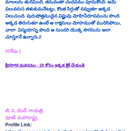
మాలలను తురిమింది. తనువంతా చందనము పూసుకొంది. ఆమె 
పలువరుస తళుకుమనేటట్లు, కొంత సిగ్గుతో నవ్వుతూ అక్కడ 
నిలుచుంది. పురుషోత్తముడైన విష్ణువు మోహినీరూపమును పొంది 
అక్కడ తిరుగుతూ ఉంటే ఆ రాక్షసులు మోహముతో మురిసిపోయి, 
చాలా  విస్మయాన్ని పొంది ఆ సుందరి యొక్క సొగసును అలా 
చూస్తూనే ఉన్నారు.//
(సశేషం )
క్షీరసాగర మథనము - 20 కోసం ఇక్కడ క్లిక్ చేయండి
టి. వి. యెల్. గాయత్రి.
పూణే. మహారాష్ట్ర.
Profile Link: