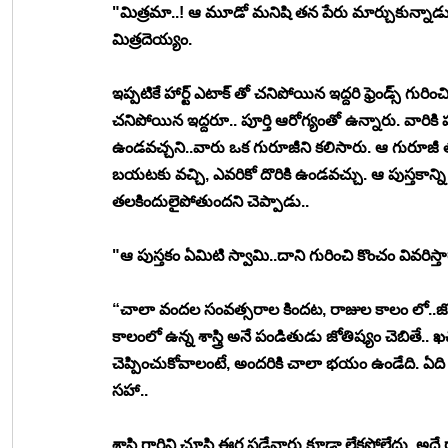
"మిత్రమా..! ఆ మూడో మనిషి తన పేరు మార్చుకున్నాడు. 
మిత్రదెయ్యం.
ఇప్పటికే హార్ట్ ఎటాక్ తో చనిపోయిన ఇద్దరి ఫ్రెండ్స్ గురిం
చనిపోయిన ఇద్దరూ.. పూర్తి ఆరోగ్యంతో ఉన్నారు. వారికి హా
ఉండవచ్చని..వారు ఒక గురూజీని కలిసారు. ఆ గురూజీ తన 
బయటకు వచ్చి, ఎవరికో దొరికి ఉండవచ్చు. ఆ పుస్తకాన్ని 
తలకిందులైపోతుందని చెప్పాడు..
"ఆ పుస్తకం ఏమిటి స్వామి..దాని గురించి కొంచం వివరిస్త
“చాలా వందల సంవత్సరాల కిందట, రాజుల కాలం లో..జోతిష్
కాలంలో ఉన్న శాస్త్రి అనే పండితుడు జోతిష్యం చెబితే
చెప్పించుకోవాలంటే, అందరికి చాలా భయం ఉండేది. ఏది 
సహా..
శాస్త్రి గారిని చూసి ఈర్ష పడేవారు కూడా లేకపోలేదు. అద