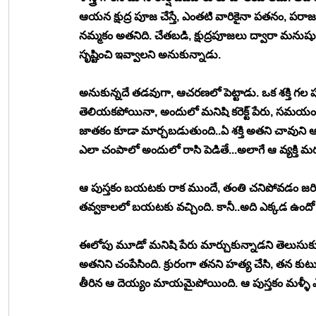
ఆయన క్షుద్ర పూజ చేస్తే, ఎంతటి వారికైనా పతనం, ప
నమ్మకం అతనిది. చేతబడి, క్షుద్రపూజలు ద్వారా మనుషు
సృష్టించి ఇవ్వాలని అనుకున్నాడు.
అనుకున్నదే తడవుగా, ఆచరణలో పెట్టాడు. ఒక శక్తి గల పుస
తెలియకపోయినా, అందులో మనిషి కరెక్ట్ పేరు, సమయం ర
జాతకం కూడా మార్చబడుతుంది..ఏ శక్తి అతని చావుని ఆ
ఎలా చంపాలో అందులో రాసి పెడితే...అలాగే ఆ వ్యక్తి 
ఆ పుస్తకం బయటకు రాక ముందే, తంతి చనిపోవడం జరిగి
తవ్వకాలలో బయటకు వచ్చింది. కానీ..అది ఎక్కడ ఉంద
ఈలోపు మూడో మనిషి పేరు మార్చుకున్నాడని తెలుసుకున
అతనిని చంపేసింది. క్రురంగా తనని హత్య చేసి, తన కుటు
తీరిన ఆ దెయ్యం మాయమైపోయింది. ఆ పుస్తకం మళ్ళీ 