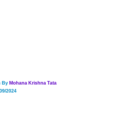
n By 
Mohana Krishna Tata
/09/2024