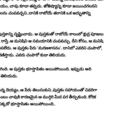
రాజయం, చావు కూడా తప్పదు. జోతిష్యాన్ని కూడా జయించగలనని 
లను చంపవచ్చని..దానికి రాబోయే తరానికి ఒక అద్భుతాన్ని 
్తకాన్ని సృష్టించాడు. ఆ పుస్తకంతో రాబోయే కాలంలో క్షుద్ర పూజలు 
ాస్తే..ఆ మనిషిని ఆ సమయానికి చంపవచ్చు. దీని కోసం, ఆ మనిషి 
పలేదు. ఆ పుస్తకం పేరు 'మరణశాసనం'. దానిలో ఎవరిని చంపాలో, 
మరణిస్తాడు. ఎవరు చంపారో కుడా తెలియదు.
ంది. ఆ పుస్తకం భూస్తాపితం అయిపోయింది. ఇప్పుడు అది 
ో తెలియదు.
్న దెయ్యం..ఆ పేరు తెలుసుకుని..పుస్తకం సహాయంతో చివరిగా 
ంబం చావుకి కారణమైన ఆ ముగ్గిరి మీద పగ తీర్చుకుంది. కోరిక 
ఎక్కడో భూస్తాపితం అయిపోయింది..