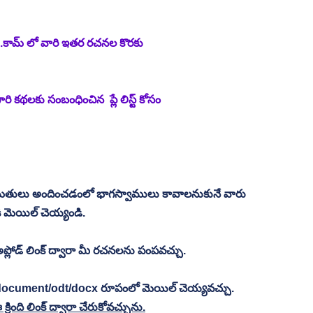
ు.కామ్ లో వారి ఇతర రచనల కొరకు 
కథలకు సంబంధించిన  ప్లే లిస్ట్ కోసం 
మతులు అందించడంలో భాగస్వాములు కావాలనుకునే వారు  
కి మెయిల్ చెయ్యండి.
్లోడ్ లింక్ ద్వారా మీ రచనలను పంపవచ్చు.
 document/odt/docx రూపంలో మెయిల్ చెయ్యవచ్చు. 
ంది లింక్ ద్వారా చేరుకోవచ్చును.