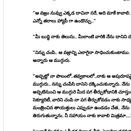
"ఆ వజ్రం నువ్వు ఎక్కడ దాచినా సరే, అది మాకే కావాలి. 
ఎన్నో తరాలు హ్యాపీ గా ఉండొచ్చు.."
"మీ బుద్ధి నాకు తెలుసు.. మీలాంటి వారికి నేను దానిని
"నిన్ను చంపి.. ఆ వజ్రాన్ని ఎలాగైనా సాధించుకుంటాము
అన్నారు ఆ ముగ్గురు. 
"అప్పట్లో నా పొలంలో..తవ్వకాలలో..నాకు ఆ అపురూపమ
ముగ్గురు.. నన్ను చంపేసి దానిని దక్కించుకున్నారు. న
అప్పటినుంచి ఆ ముగ్గురి మీద పగ తీర్చుకోడానికి చూస్తున
సెక్యూరిటీ, వారిని చంపి నా పగ తీర్చుకోవడం నాకు సాధ్
మంత్రించిన తాయత్తులు ఎప్పుడూ ఉండడం చేత.. నేను వ
తిరుగుతున్నాను. నీ సహాయం నాకు కావాలి మిత్రమా....