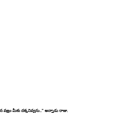
 వజ్రం మీకు దక్కనివ్వను.." అన్నాడు రాజు.