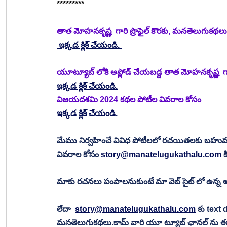
*********
తాత మోహనకృష్ణ  గారి ప్రొఫైల్ కొరకు, మనతెలుగుకథల
 ఇక్కడ క్లిక్ చేయండి. 
యూట్యూబ్ లోకి అప్లోడ్ చేయబడ్డ తాత మోహనకృష్ణ  గారి 
ఇక్కడ క్లిక్ చేయండి.
విజయదశమి 2024 కథల పోటీల వివరాల కోసం
ఇక్కడ క్లిక్ చేయండి.
మేము నిర్వహించే వివిధ పోటీలలో రచయితలకు బహు
వివరాల కోసం 
story@manatelugukathalu.com
 
మాకు రచనలు పంపాలనుకుంటే మా వెబ్ సైట్ లో ఉన్న అప
లేదా  
story@manatelugukathalu.com
 కు text
మనతెలుగుకథలు.కామ్ వారి యూ ట్యూబ్ ఛానల్ ను ఈ క్రి