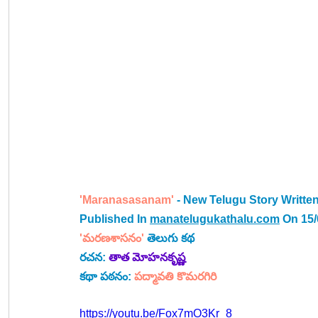
'Maranasasanam' 
- New Telugu Story Writte
Published In 
manatelugukathalu.com
 On 15
'మరణశాసనం' 
తెలుగు కథ
రచన: 
తాత మోహనకృష్ణ
కథా పఠనం: 
పద్మావతి కొమరగిరి
https://youtu.be/Fox7mO3Kr_8