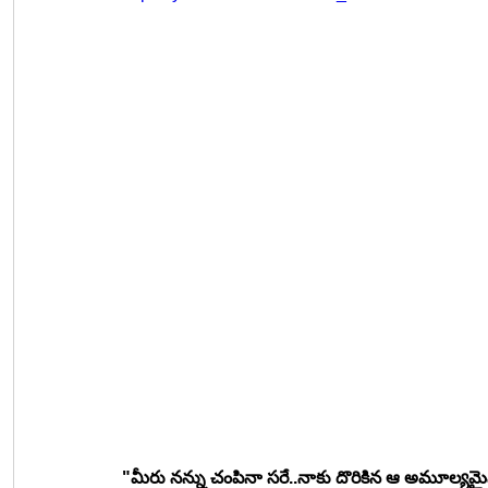
"మీరు నన్ను చంపినా సరే..నాకు దొరికిన ఆ అమూల్యమైన