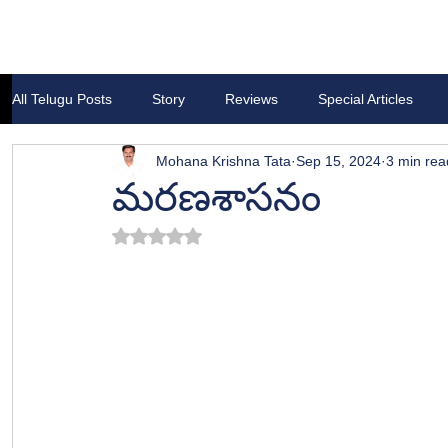
All Telugu Posts
Story
Reviews
Special Articles
Mohana Krishna Tata
Sep 15, 2024
3 min rea
మరణశాసనం
Rated NaN out of 5 stars.