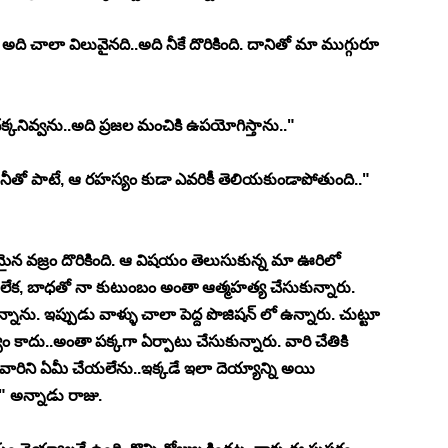
అది చాలా విలువైనది..అది నీకే దొరికింది. దానితో మా ముగ్గురూ 
 దక్కనివ్వను..అది ప్రజల మంచికి ఉపయోగిస్తాను.."
. నీతో పాటే, ఆ రహస్యం కుడా ఎవరికీ తెలియకుండాపోతుంది.." 
ైన వజ్రం దొరికింది. ఆ విషయం తెలుసుకున్న మా ఊరిలో 
ేను లేక, బాధతో నా కుటుంబం అంతా ఆత్మహత్య చేసుకున్నారు. 
్నాను. ఇప్పుడు వాళ్ళు చాలా పెద్ద పొజిషన్ లో ఉన్నారు. చుట్టూ 
యం కాదు..అంతా పక్కగా ఏర్పాటు చేసుకున్నారు. వారి చేతికి 
ారిని ఏమీ చేయలేను..ఇక్కడే ఇలా దెయ్యాన్ని అయి 
" అన్నాడు రాజు. 