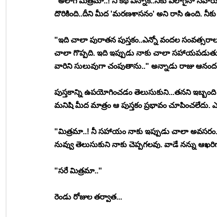
"అలాగే మిత్రమా..! నీ కథ విన్నాక..నీకు ఎలాగైనా సహాయ
దొరికింది..దీని మీద 'మరణశాసనం' అని రాసి ఉంది. 
"ఇది చాలా పురాతన పుస్తకం..ఎన్నో వందల సంవత్సరాల 
చాలా గొప్పది. ఇది ఇప్పుడు నాకు చాలా సహాయపడుతు
వారిని సులువుగా చంపుతాను.." అన్నాడు రాజు ఆనంద
పుస్తకాన్ని ఉపయోగించడం తెలుసుకుని...తనని ఇబ్బంది ప
మనిషి మీద మాత్రం ఆ పుస్తకం ప్రభావం చూపించలేదు. ఎంద
"మిత్రమా..! నీ సహాయం నాకు ఇప్పుడు చాలా అవసరం..ఆ
నువ్వు తెలుసుకుని నాకు చెప్పగలవు. వాడే నన్ను ఆఖరి
"సరే మిత్రమా.."
రెండు రోజుల తర్వాత...