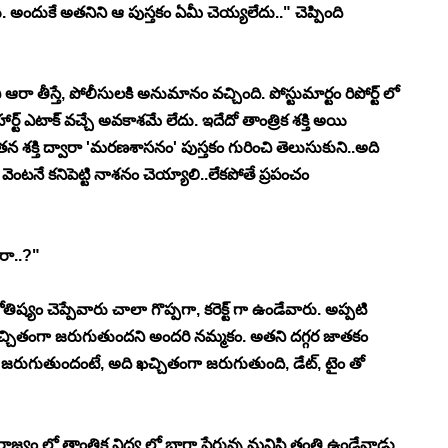
అందుకే అతనిని ఆ పుస్తకం ఏమీ చెయ్యలేదు.." చెప్పింది 
చి ఆరా తీస్తే, పోలీసులకి అనుమానం వచ్చింది. పోస్టుమార్టం రిపోర్ట్ లో 
ర్ట్ ఎటాక్ వచ్చే అవకాశమే లేదు. ఇదేదో తాంత్రిక శక్తి అయి 
శక్తి ద్వారా 'మరణశాసనం' పుస్తకం గురించి తెలుసుకుని..అది 
వెంటనే కనిపెట్టి నాశనం చెయ్యాలి..లేకపోతే ప్రపంచం 
ారా..?"
యం చెప్పేవారు చాలా గొప్పగా, కరెక్ట్ గా ఉండేవారు. అప్పటి 
.. ఖచ్చితంగా జరుగుతుందని అందరి నమ్మకం. అతని దగ్గర జాతకం 
జరుగుతుందంటే, అది ఖచ్చితంగా జరుగుతుంది, డేట్, టైం తో 
ే రాజ్యం లో తాంత్రిక విద్య లో బాగా పేరున్న మనిషి తంతి ఉండేవాడు. 