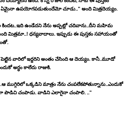
ం చెయ్యాలనే ఉంది. కొన్ని రోజుల కిందట, నాకు ఈ పుస్తకం 
నీకు ఏమైనా ఉపయోగపడుతుందేమో చూడు.." అంది మిత్రదెయ్యం. 
కిందట..ఇది ఉండేదని నేను అప్పట్లో చదివాను..దీని మహిమ 
ంది మిత్రమా..! ధన్యవాదాలు. ఇప్పుడు ఈ పుస్తకం సహాయంతో 
ంతో.
ెట్టిన వారిలో ఇద్దరిని అంతం చేసింది ఆ దెయ్యం. కానీ..మూడో 
ుకో అర్ధం కాలేదు రాజుకి. 
 ముగ్గిరిలో ఒక్కడిని మాత్రం నేను చంపలేకపోతున్నాను..ఎందుకో 
గా పొడిచి చంపాడు. వాడిని ఎలాగైనా చంపాలి. .." 