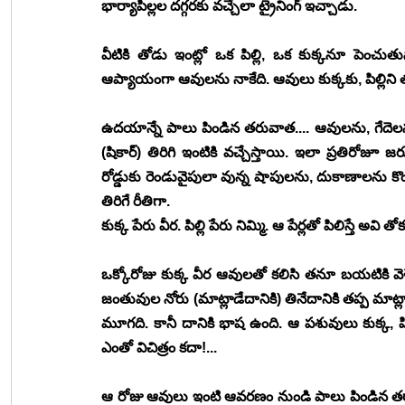
భార్యాపిల్లల దగ్గరకు వచ్చేలా ట్రైనింగ్ ఇచ్చాడు.
వీటికి తోడు ఇంట్లో ఒక పిల్లి, ఒక కుక్కనూ పెంచుతున
ఆప్యాయంగా ఆవులను నాకేది. ఆవులు కుక్కకు, పిల్లిని 
ఉదయాన్నే పాలు పిండిన తరువాత.... ఆవులను, గేదెలను 
(షికార్) తిరిగి ఇంటికి వచ్చేస్తాయి. ఇలా ప్రతిరోజూ జరు
రోడ్డుకు రెండువైపులా వున్న షాపులను, దుకాణాలను కొంత 
తిరిగే రీతిగా.
కుక్క పేరు వీర. పిల్లి పేరు నిమ్మి. ఆ పేర్లతో పిలిస్తే అవ
ఒక్కోరోజు కుక్క వీర ఆవులతో కలిసి తనూ బయటికి వెళ
జంతువుల నోరు (మాట్లాడేదానికి) తినేదానికి తప్ప మాట్లా
మూగది. కానీ దానికి భాష ఉంది. ఆ పశువులు కుక్క, పిల
ఎంతో విచిత్రం కదా!...
ఆ రోజు ఆవులు ఇంటి ఆవరణం నుండి పాలు పిండిన తర్వాత