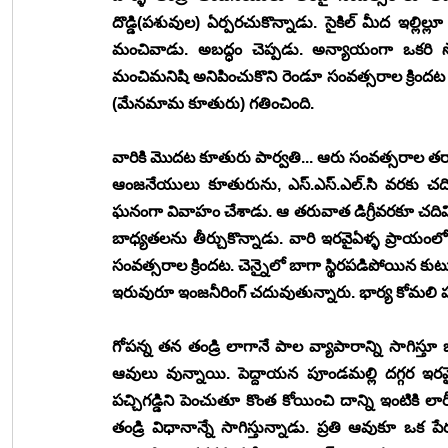
దొడ్డి(పశువుల) ఏర్పరచుకొన్నాడు. సైకిల్ మీద ఇల్లిల
మంచివాడు. అబద్ధం చెప్పడు. అన్యాయంగా ఒకరి స
మంచిమనిషి అనిపించుకొని రెండూ సంవత్సరాల క్రిందట గత
(మేనమామ కూతురు) గతించింది.
వారికి మొదట కూతురు పార్వతి... ఆరు సంవత్సరాల తర్వ
ఆంజనేయులు కూతురును, ఎస్.ఎస్.ఎల్.సి వరకు చది
ఘనంగా వివాహం చేశాడు. ఆ తరువాత డిగ్రీవరకూ చదివ
బాధ్యతలను తీర్చుకొన్నాడు. వారి ఇరవైఏళ్ళ ప్రాయంలో 
సంవత్సరాల క్రిందట. చెన్నైలో బాగా స్థిరపడిపోయిన కుట
ఇరువురూ ఇంజనీరింగ్ చదువుతున్నారు. భార్య కోమలి హౌ
గోపన్న తన తండ్రి లాగానే పాల వ్యాపారాన్ని సాగిస్తూ 
ఆవులు వున్నాయి. పెద్దాయన పూండమల్లి దగ్గర ఇ
పచ్చిగడ్డిని పెంచుతూ కొంత కోయించి దాన్ని ఇంటికి లా
తండ్రి విధానాన్నే సాగిస్తున్నాడు. ప్రతి ఆవుకూ ఒక పేరు.