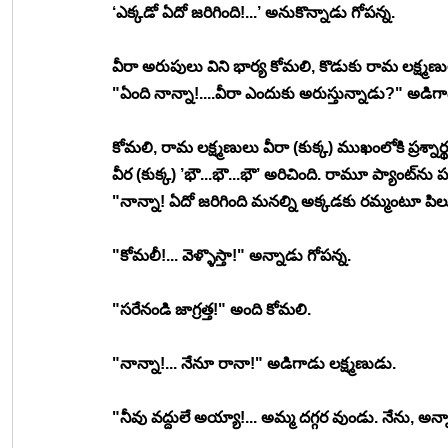
‘ఎక్కడో ఏదో జరిగింది!...’ అనుకొన్నాడు గోపన్న.
వీరా అరుపులు విని భార్య కోమలి, కొడుకు రామ లక్ష్మణ
"ఏంది నాన్నా!....వీరా ఎందుకు అరుస్తున్నాడు?" అడి
కోమలి, రామ లక్ష్మణులు వీరా (కుక్క) ముఖంలోకి ప్రశ్నా
వీర (కుక్క) ’భౌ...భౌ...భౌ’ అరిచింది. రామూ ప్యాంట్‍ను పట
"నాన్నా! ఏదో జరిగింది మనల్ని అక్కడకు రమ్మంటూ పిలు
"కోమలీ!... వెళ్ళొస్తా!" అన్నాడు గోపన్న.
"సరేనండి జాగ్రత్త!" అంది కోమలి.
"నాన్నా!... నేనూ రానా!" అడిగాడు లక్ష్మణుడు.
"నీవు వద్దులే అయ్యా!... అమ్మ దగ్గర వుండు. నేను, అన్నా