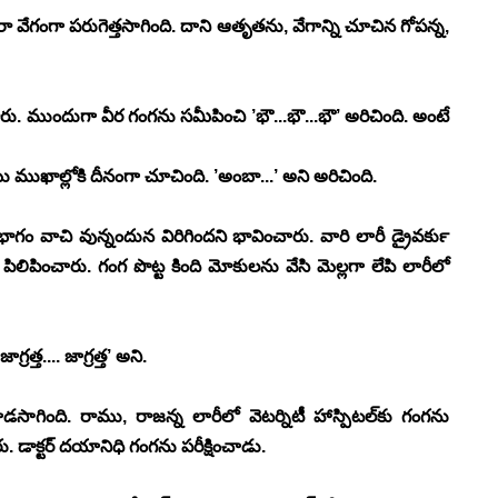
ేగంగా పరుగెత్తసాగింది. దాని ఆతృతను, వేగాన్ని చూచిన గోపన్న, 
ారు. ముందుగా వీర గంగను సమీపించి ’భౌ...భౌ...భౌ’ అరిచింది. అంటే 
ముఖాల్లోకి దీనంగా చూచింది. ’అంబా...’ అని అరిచింది. 
ాగం వాచి వున్నందున విరిగిందని భావించారు. వారి లారీ డ్రైవర్‍కు 
న్ పిలిపించారు. గంగ పొట్ట కింది మోకులను వేసి మెల్లగా లేపి లారీలో 
రత్త.... జాగ్రత్త’ అని.
ాగింది. రాము, రాజన్న లారీలో వెటర్నిటీ హాస్పిటల్‍కు గంగను 
ారు. డాక్టర్ దయానిధి గంగను పరీక్షించాడు.