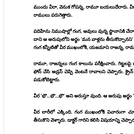
ముందు వీరా, వెనుక గోపన్న, రామూ బయలుదేరారు. వీరా వ
రాములు పరుగెత్తారు.
పదిహేను నిముషాల్లో గంగ, ఆవులు వున్న స్థానానికి చేర
దాని ఆ అరుపులోని అర్థం ’మన వాళ్లను తీసుకొచ్చానని’
గంగ కన్నీటితో వీర ముఖంలోకి, యజమాని రాజన్న, రాము 
రామూ, రాజన్నలు గంగ కాలును పరీక్షించారు. గిట్టలపై భ
ఫోన్ చేసి అడ్రస్ చెప్పి వెంటనే రావాలని చెప్పారు. క్రై
పడుకోబెట్టారు.
వీర ’భౌ...భౌ...భౌ’ అని అరుస్తూ వుంది. ఆ అరుపు అర్థం ’జాగ్
వీర లారీలో ఎక్కింది. గంగ ముఖంలోకి విచారంగా చూడస
తీసుకొని వెళ్ళారు. డాక్టర్ గారిని కలిసి విషయాన్ని చెప్ప