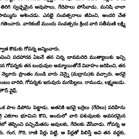
్లూ తిరిగి స్వఛ్ఛమైన ఆవుపాలు, గేదెపాలు పోసేవాడు. మనిషి చాలా 
ొమ్మును ఆశించడు. ఎనభై సంవత్సరాలు జీవించి, అందరి చేత 
ించారు. వారికంటే ముందు సంవత్సరం క్రింద వారి సతీమణి లక్ష్మి 
ాత కొడుకు గోపన్న జన్మించారు.
వించి పదహారవ ఏటనే తన చిన్న బావమరిది ముత్యాలుకు ఇచ్చి 
ిన గోపన్నకు తన బంధువుల అమ్మాయితోనే వివాహం జరిపించి, తన 
నెల్లూరు ప్రాంతం నుండి వారు చెన్నై (మద్రాసు)కు వచ్చారు. అరవై 
ుంబం వారిది. గోపన్నకు ఇరువురు మగపిల్లలు. రాముడు, లక్ష్మణుడు. 
స్ వైఫ్.
ఒక పాల డిపోను పెట్టాడు. అతనికి ఇరవై బర్రెలు (గేదెలు) పదిహేను 
రవై ఎకరాల భూమిని కొని, అందులో వారి పశువులకు అవసరమైన 
రీలో తెప్పించి పచ్చిమేతను ఆవులకు, గేదెలకు వేసేవాడు. గోపన్న ఆ 
 గంగ, గౌరి, రాణి పేర్లు పెట్టి, ఆ పేర్లతో పిలిస్తే అవి తన వద్దకు, 