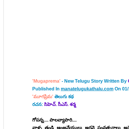
'Mugaprema'
 - New Telugu Story Written By 
Published In 
manatelugukathalu.com
 On 01
'
మూగప్రేమ' 
తెలుగు కథ 
రచన: 
సిహెచ్. సీఎస్. శర్మ
గోపన్న.... పాలవ్యాపారి....
వాళ్ళ తండ్రి ఆంజనేయులు అరవై సంవత్సరాలు అదే వ