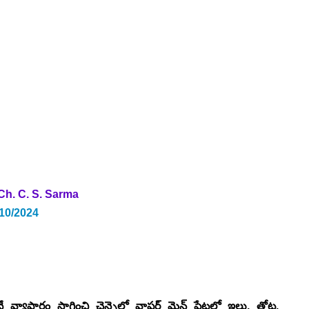
Ch. C. S. Sarma 
/10/2024
్యాపారం సాగించి చెన్నైలో వాషర్ మెన్ పేటలో ఇల్లు, తోట, 