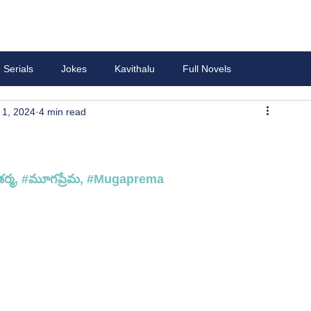
Serials
Jokes
Kavithalu
Full Novels
 1, 2024
4 min read
ర్మ, 
#మ
ూగప్రేమ, 
#Mugaprema