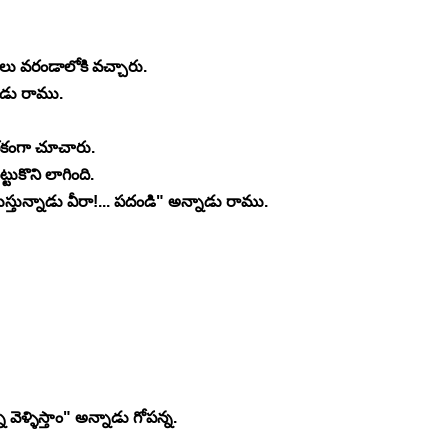
ులు వరండాలోకి వచ్చారు.
గాడు రాము.
ర్థకంగా చూచారు.
్టుకొని లాగింది.
స్తున్నాడు వీరా!... పదండి" అన్నాడు రాము.
 వెళ్ళిస్తాం" అన్నాడు గోపన్న.