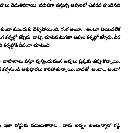
వులు వెనుతిరిగాయి. వరుసగా వస్తున్న ఆవులలో చివరన వుండినది 
వకుండా ముందుకు వెళ్ళిపోయింది. గంగ అంబా... అంటూ నిలబడలేక 
ళ్ళల్లో కన్నీరు. దాన్ని చూచిన మిగతా ఆవుల కళ్ళల్లో కన్నీరు. వీర 
 కళ్ళల్లోకి దీనంగా చూచింది.
ింది. వాహనాలు వస్తూ వున్నందువలన ఆవులు ప్రక్కకు తప్పుకొన్నాయి. 
ంగ కళ్ళనుండి ఆశ్రుధారలు కారిపోతున్నాయి. బాధతో ’అంబా... అంబా’ 
ఇలా రోడ్డుకు వదులుతారా!.... వారు అన్నం తింటున్నారో గడ్డి 