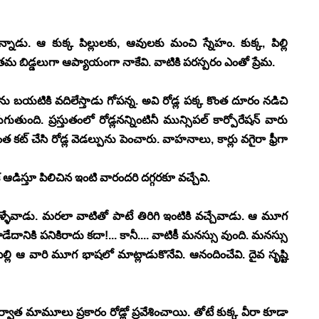
్నాడు. ఆ కుక్క పిల్లులకు, ఆవులకు మంచి స్నేహం. కుక్క, పిల్లి 
తమ బిడ్డలుగా ఆప్యాయంగా నాకేవి. వాటికి పరస్పరం ఎంతో ప్రేమ.
బయటికి వదిలేస్తాడు గోపన్న. అవి రోడ్ల పక్క కొంత దూరం నడిచి 
గుతుంది. ప్రస్తుతంలో రోడ్లనన్నింటినీ మున్సిపల్ కార్పోరేషన్ వారు 
కట్ చేసి రోడ్ల వెడల్పును పెంచారు. వాహనాలు, కార్లు వగైరా ఫ్రీగా 
ి తోక ఆడిస్తూ పిలిచిన ఇంటి వారందరి దగ్గరకూ వచ్చేవి.
్ళేవాడు. మరలా వాటితో పాటే తిరిగి ఇంటికి వచ్చేవాడు. ఆ మూగ 
డేదానికి పనికిరాదు కదా!... కానీ.... వాటికీ మనస్సు వుంది. మనస్సు 
్లి ఆ వారి మూగ భాషలో మాట్లాడుకొనేవి. ఆనందించేవి. దైవ సృష్టి 
 మామూలు ప్రకారం రోడ్లో ప్రవేశించాయి. తోటే కుక్క వీరా కూడా 