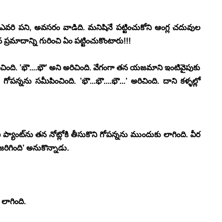
ఎవరి పని, అవసరం వాడిది. మనిషినే పట్టించుకోని ఆంగ్ల చదువుల 
ప్రమాదాన్ని గురించి ఏం పట్టించుకొంటారు!!!
చూచింది. ’భౌ....భౌ’ అని అరిచింది. వేగంగా తన యజమాని ఇంటివైపుకు 
గోపన్నను సమీపించింది. ’భౌ...భౌ....భౌ...’ అరిచింది. దాని కళ్ళల్లో 
ని ప్యాంట్‍ను తన నోట్లోకి తీసుకొని గోపన్నను ముందుకు లాగింది. వీర 
ిగింది’ అనుకొన్నాడు.
 లాగింది.