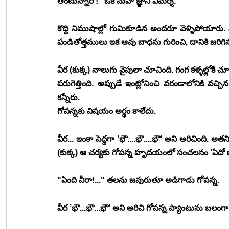
తింటున్నారో!" ఒక మహా జ్ఞాని విమర్శ.
కొద్ది నిముషాల్లో గుమికూడిన అందరూ వెళ్ళిపోయారు. 
పండితోత్తములు ఇక ఆవు బాధను గురించి, దానికి జరిగిన 
వీర (కుక్క) నాలుగు వైపులా చూచింది. గంగ కళ్ళల్లోకి 
పరుగెత్తింది. అప్పుడే ఇంట్లోనించి వరండాలోనికి వచ్చిన 
కన్నీరు.
గోపన్నకు విషయం అర్థం కాలేదు.
వీర... ఇంకా పెద్దగా ’భౌ....భౌ....భౌ’ అని అరిచింది. అత
(కుక్క) ఆ చర్యకు గోపన్న హృదయంలో సంచలనం ’ఏదో జర
"ఏంది వీరా!..." తలను జవురుతూ అడిగాడు గోపన్న.
వీర ’భౌ...భౌ...భౌ’ అని అరిచి గోపన్న ప్యాంటును బలంగా