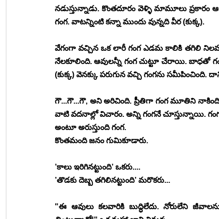
నడుస్తున్నాడు. కొంతదూరం వెళ్ళి మామూలు ప్రకారం ఆ
గంగ. వాటన్నింటి కన్నా ముందు వున్నది వీర (కుక్క).
వేగంగా వచ్చిన ఒక లారీ గంగ ఎడమ కాలికి తగిలి నిల
నేలకూలింది. ఆవులన్నీ గంగ చుట్టూ చేరాయి. బాధతో గంగ క
(కుక్క) వెనక్కు పరుగున వచ్చి గంగను సమీపించింది. దాని
గౌ...గౌ...గౌ, అని అరిచింది. ప్రీతిగా గంగ మూతిని నాక
వాటి వదనాల్లో విచారం. అన్ని గంగనే చూస్తున్నాయి. గ
అంటూ అరుస్తుంది గంగ.
కొంతమంది జనం గుమికూడారు.
’కాలు ఇరిగినట్టుంది’ ఒకరు....
’తొడకు దెబ్బ తగిలినట్టుంది’ మరొకరు...
"ఈ ఆవులు కలవారికి బుద్ధిలేదు. నోరులేని జీవాలను 