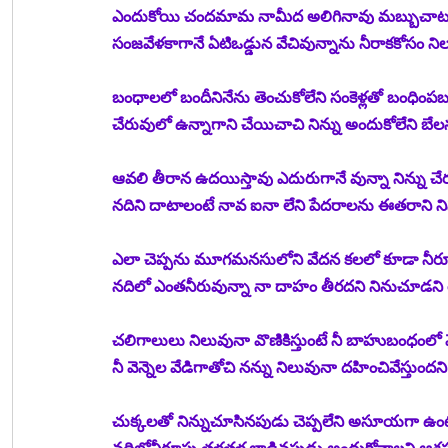
ఎందుకోయి చందమామ నామీద అలిగినావు మబ్బుచాటు
సంజవేళకాగానే ఏటిఒడ్డున వేచివున్నాను నీరాకకోసం నిలు
బంధాలలో బందీనినేను తెంచుకోలేని సంకెళ్లతో బంధింపబడ
చేరువులో ఉన్నాగాని చేయిచాచి నిన్ను అందుకోలేని బేల
ఆవలి తీరాన ఉదయిస్తావు ఎదురుగానే వున్నా నిన్ను చే
నదిని దాటాలంటే నావ ఐనా లేని పేదరాలను ఈతరాని 
ఎలా చెప్పను మూగమనసులోని వేదన కలలో కూడా నీర
నదిలో ఎంతనీరువున్నా నా దాహం తీరదని నినుచూడని
చలిగాలులు నిలువునా వొణికిస్తుంటే నీ బాహుబంధంలో వ
నీ వెన్నెల వేడిగాతోచి నన్ను నిలువునా దహించివేస్తుందన
చుక్కలతో నిన్నుచూసినపుడు చెప్పలేని అసూయగా ఉం