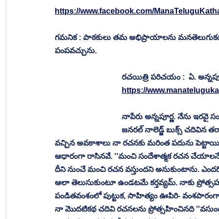
https://www.facebook.com/ManaTeluguKat
గమనిక : పాఠకులు తమ అభిప్రాయాలను మనతెలుగుకథలు.
పంపవచ్చును.
రచయిత్రి పరిచయం :  ఏ. అన్నపూ
https://www.manatelugukat
నాపేరు అన్నపూర్ణ. నేను ఇరవై
జనరల్ నాలెడ్జ్ బుక్స్ చదివిన 
వచ్చిన అవకాశాలు నా రచనకు మరింత పదును పెట్టా
ఆధారంగా రాసినవే. ''మంచి సందేశాత్మక రచన చేయాలనే 
దీని నుంచే మంచి రచన వస్తుందని అనుకుంటాను. ఎందరో గొ
ఆలా తెలుసుకుంటూ ఉండటమే కర్తవ్యమ్. నాకు ప్రోత్సహం ఇ
పండితవంశంలో పుట్టుక, సాహిత్యం ఊపిరి- వంశపారంగా
నా మొదటికథ చదివి రచనలను ప్రోత్సహించినది ''వసుంధ