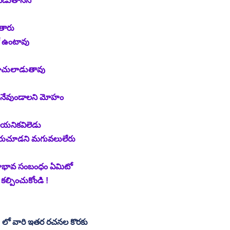
పడుతానని
తారు
ో ఉంటావు
బూచులాడుతావు
ూనేవుండాలని మోహం
యనికవిలెడు
ఎదురుచూడని మగువలులేరు
ినాభావ సంబంధం ఏమిటో
ల్పించుకోండి !
మ్ లో వారి ఇతర రచనల కొరకు