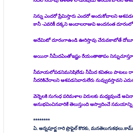
నదిలోనీరూపు తళతళ లాడినపుడు అందుకోవాలని ఆశ
నిన్ను ఎందరో ప్రేమిస్తారు ఎందరో అందుకోవాలని ఆశపడ
కానీ -ఎవరికీ దక్కని అందాలరాజువి అందనంత దూరంల
అదేమిటో దూరంగాఉండి ఊరిస్తావు చేరువకాబోతే దో
అయినా నీమీదఏంతోఇష్టం రేయంతాతాపం నిన్నుచూస్త
నీమాయలోపడనిమనిషిలేడు నీమీద కవితలు పాటలు రా
నీదరికిచేరాలని ఆశపడనివారులేరు నువ్వువస్తావని 
వెన్నెలకి సుగంధ పరిమళాల విరులకు మధ్యవుండే అవ
అనుభవించినవారికే తెలుస్తుంది ఆస్వాదించే సమయాన్ని క
********
ఏ. అన్నపూర్ణ గారి ప్రొఫైల్ కొరకు, మనతెలుగుకథలు.కా