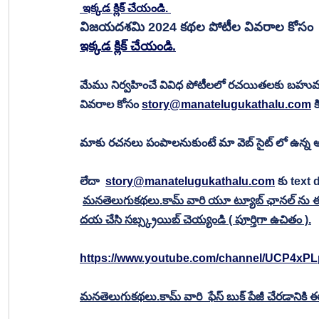
 ఇక్కడ క్లిక్ చేయండి. 
విజయదశమి 2024 కథల పోటీల వివరాల కోసం
ఇక్కడ క్లిక్ చేయండి.
మేము నిర్వహించే వివిధ పోటీలలో రచయితలకు బహు
వివరాల కోసం 
story@manatelugukathalu.com
 
మాకు రచనలు పంపాలనుకుంటే మా వెబ్ సైట్ లో ఉన్న అప
లేదా  
story@manatelugukathalu.com
 కు text
మనతెలుగుకథలు.కామ్ వారి యూ ట్యూబ్ ఛానల్ ను ఈ క్రి
దయ చేసి సబ్స్క్రయిబ్ చెయ్యండి ( పూర్తిగా ఉచితం ).
https://www.youtube.com/channel/UCP4xP
మనతెలుగుకథలు.కామ్ వారి  ఫేస్ బుక్ పేజీ చేరడానికి ఈ క్రి