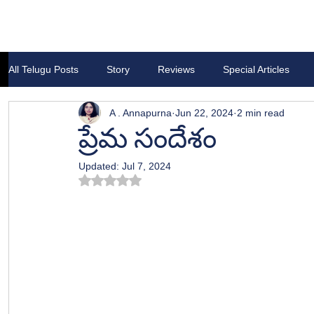
All Telugu Posts
Story
Reviews
Special Articles
A . Annapurna
Jun 22, 2024
2 min read
ప్రేమ సందేశం
Updated:
Jul 7, 2024
Rated NaN out of 5 stars.