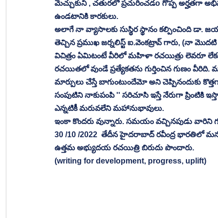
మెచ్చుకుని , చతురలో ప్రచురించడo గొప్ప అర్హతగా అభినం
ఉండటానికి కారకులు.
అలాగే నా వ్యాసాలకు సుస్థిర స్థానం కల్పించింది డా.
తెచ్చిన ప్రముఖ జర్నలిస్ట్ ఐ.వెంకట్రావ్ గారు, (నా మొదటి
విచిత్రం ఏమిటంటే వీరిలో మహిళా రచయిత్రు లెవరూ లే
రచయితలో వుండే ప్రత్యేకతను గుర్తించిన గుణం వీరిది. మ
మార్పులు చేస్తే బాగుంటుందేమో అని చెప్పినందుకు కొ
సంపుటిని నాకుపంపి '' సరిచూసి ఇస్తే నేరుగా ప్రింటికి ఇ
ఎన్నటికీ మరువలేని మహానుభావులు.
ఇంకా కొందరు వున్నారు. సమయం వచ్చినపుడు వారిని గు
30 /10 /2022  తేదీన హైదరాబాద్ రవీంద్ర భారతిలో మన
ఉత్తమ అభ్యుదయ రచయిత్రి బిరుదు పొందారు.
(writing for development, progress, uplift)