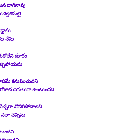
న దాగినావు
వెల్లకనులై
్డాను
ను నేను
రుకోలేని దూరం
నిస్సహాయను
ూపమే కనుపించునని
 రోజున దిగులుగా ఉంటుందని
ెచ్చగా వొదిగిపోవాలని
ి ఎలా చెప్పను
టుందని