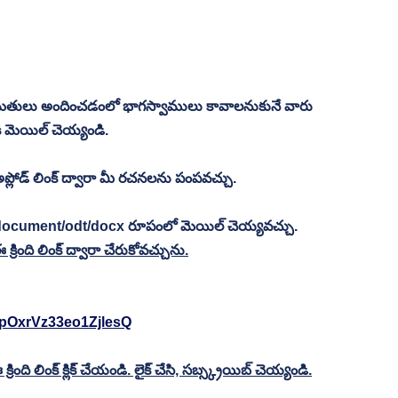
మతులు అందించడంలో భాగస్వాములు కావాలనుకునే వారు  
కి మెయిల్ చెయ్యండి.
్లోడ్ లింక్ ద్వారా మీ రచనలను పంపవచ్చు.
 document/odt/docx రూపంలో మెయిల్ చెయ్యవచ్చు.
ంది లింక్ ద్వారా చేరుకోవచ్చును.
LpOxrVz33eo1ZjlesQ
ంది లింక్ క్లిక్ చేయండి. లైక్ చేసి, సబ్స్క్రయిబ్ చెయ్యండి.