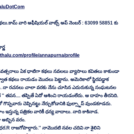
haluDotCom
కామ్ వారి అఫీషియల్ వాట్స్ అప్ నెంబర్ : 63099 58851 కు 
ర్ణ
halu.com/profile/annapurna/profile
 సంవత్సరాలు ఏక ధాటిగా కథలు నవలలు వ్యాసాలు కవితలు కాకుండా 
తర్వాత కథలు రాయడం మొదలు పెట్టాను. అమెరికాలో స్థిరపడ్డాక 
యి. నా రచనలు చాలా వరకు నేను చూసిన ఎదురుకున్న సంఘటనల 
'' తపన.... తప్పితే ఏదో ఆశించి రాయడంలేదు. ఆ దాహం తీరనిది. 
ప్పవారు చెప్పినట్టు నేర్చుకోడానికి ఫుల్స్టాప్ వుండకూడదు. 
స్తున్న పత్రికల వారికీ ధన్య వాదాలు. నాది కాకినాడ. 
 అబ్బిన వరం.
ర.R రాజగోపాల్గారు.'' నామొదటి నవల చదివి నా శైలిని 