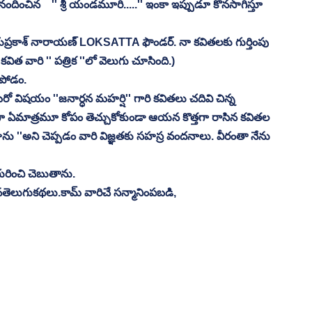
దించిన    '' శ్రీ యండమూరి.....'' ఇంకా ఇప్పుడూ కొనసాగిస్తూ 
 జయప్రకాశ్ నారాయణ్ LOKSATTA ఫౌండర్. నా కవితలకు గుర్తింపు 
 కవిత వారి '' పత్రిక ''లో వెలుగు చూసింది.)
కపోడం.
రో విషయం ''జనార్ధన మహర్షి'' గారి కవితలు చదివి చిన్న 
త్తగా ఏమాత్రమూ కోపం తెచ్చుకోకుండా ఆయన కొత్తగా రాసిన కవితల 
స్తాను ''అని చెప్పడం వారి విజ్ఞతకు సహస్ర వందనాలు. వీరంతా నేను 
రించి చెబుతాను.  
తెలుగుకథలు.కామ్ వారిచే సన్మానింపబడి, 