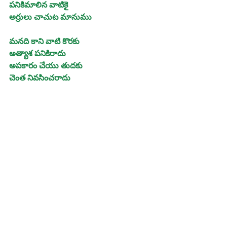
పనికిమాలిన వాటికై
అర్రులు చాచుట మానుము
మనది కాని వాటి కొరకు
అత్యాశ పనికిరాదు
అపకారం చేయు తుదకు
చెంత నివసించరాదు