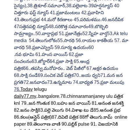
సైన్యం),38.త్రిశూల్ సమాచార్,38.పల్లెబాట 39హర్షన్యూస్ 40 
చిత్తూరు ఫస్ట్ న్యూస్ 41.ప్రజామంటలు 42.ప్రవాహిని 
43.తెలుగుప్రభ 44.మరో కిరణాలు 45.పరిమళము.46.జనదీపిక 
47సత్తెనపల్లి న్యూస్48.సరికొత్త సమాచారం49.బొబ్బెలి 
సామ్రాజ్యం..50.వార్తాప్రభ 51.ప్రజానేత్రం52.స్నేహ వార్త53.Ak telu 
media  54.తెలుగులోకం55.సారథి 56.రాయల కాకతీయ 57. మా 
వారధి 58.ప్రజాఎస్ప్రెస్ 59.సూర్య ఉదయం60
.నవ భూమి 61.హంస వాయిస్ 62.ప్రజా 
సంచలనం63.జోర్డార్64.ప్రజా సాక్షి 65.ఆంధ్ర 
పత్రిక66..తపస్వి.మనోహరం.. వెబ్ పేజీలో 67.అక్షర ఉదయం 
68.సాక్షి సండే69.సంచిక వెబ్ పత్రిక70..జయ ధ్వని71.మన జన 
ప్రగతి72.జనవాదం73.ఉన్నమాట 74.బాధ్యత 75.ప్రజా మలుపు 
76.
Today
 telugu 
daily77.my
..bangalore.78.chinnaramanjaney ulu పత్రిక 
knl 79..జన గొంతుక 80.బహు జన వాయిస్ 81.అనంత జనశక్తి 
82.జనం సాక్షి83.పల్లె వెలుగు 84.విశాఖ టు డే85.అనంత ప్రభ 
86.కలం(ఆన్లైన్ పత్రిక)87.దివిటి పత్రిక 88గో తెలుగు.కామ్  online 
paper 89.తెలంగాణ వాణి 90.పబ్లిక్ pulse 91. విజయానికి 