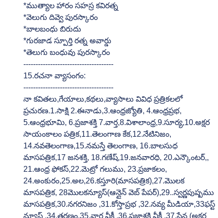
*ముత్యాల హారం సహస్ర కవిరత్న
*వెలుగు దివ్వె పురస్కారం
*బాలబంధు బిరుదు
*గురజాడ స్పూర్తి రత్న అవార్డు
*తెలుగు బంధువు పురస్కారం
-------------------------------------
15.రచనా వ్యాసంగం:
-------------------------------------
నా కవితలు,గేయాలు,కథలు,వ్యాసాలు వివిధ ప్రత్రికలలో 
ప్రచురణ.1.సాక్షి 2.ఈనాడు,3.ఆంధ్రజ్యోతి, 4.ఆంధ్రప్రభ, 
5.ఆంధ్రభూమి, 6.ప్రజాశక్తి 7.వార్త,8.విశాలాంధ్ర,9.సూర్య,10.అక్షర 
సాయంకాలం పత్రిక,11.తెలంగాణ కేక,12.నేటినిజం, 
14.నవతెలంగాణ,15.నమస్తే తెలంగాణ, 16.బాలసుధ 
మాసపత్రిక,17 జనశక్తి, 18.గణేష్,19.జనవారధి, 20.ఎన్కౌంటర్,, 
21.ఆంధ్ర ఫోకస్,22.మెట్రో గలుము, 23.ప్రజాకలం, 
24.అంకురం,25.అల,26.కస్తూరి(మాసపత్రిక),27.మొలక 
మాసపత్రిక, 28మొలకన్యూస్(ఆన్లైన్ వెబ్ పేపర్),29..స్వర్ణపుష్పము 
మాసపత్రిక,30.నగరనిజం ,31.కోస్తాప్రభ ,32.నవ్య మీడియా,33ఫస్ట్ 
న్యూస్ ,34.తరణం,35.వార్త వీక్లీ ,36.ప్రజాశక్తి వీక్లీ ,37.సేన (అక్షర 