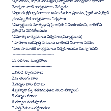
*శ్రమదానం, శుభ్రత,పరిశుభ్రత,పర్యావరణ పరిరక్షణలో భాగంగా 
మొక్కలు నాటే కార్యక్రమాలు చేపట్టడం
*పిల్లలకు ప్రోత్సాహకాలగా బహుమతుల ప్రదానం, ప్రైజ్ మనీ,క్విజ్ 
,సాంస్కృతిక కార్యక్రమాలు నిర్వహణ
*విద్యార్థులకు మాతృభాష పై అభిరుచి పెంపొందించి, వారిలోని 
ప్రతిభను వెలికితీయడం
*వినూత్న కార్యక్రమాలు నిర్వహణ(విద్యార్థులకు)
* పాఠశాల అభివృద్ధి పనులకు దాతలచే విరాళాల సేకరణ
*పలు సామాజిక కార్యక్రమాలు నిర్వహించడం మున్నగునవి
 ---------------------------------
13.రచనలు:ముద్రితాలు
--------------------------------
1.పసిడి హృదయాలు
2.ఓ తెలుగు బాల
3.వెన్నెల బాల పదాలు
4.బ్రహ్మవాక్కు శతకము(ఆట వెలది పద్యాలు)
5.రత్నాల సరాలు
6.గద్వాల మణిపూసలు
7.చిత్తిచేతులు-గట్టిరాతలు