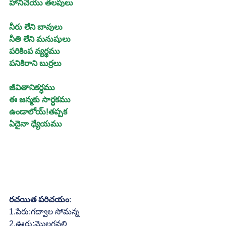
హానిచేయు తలపులు
నీరు లేని బావులు
నీతి లేని మనుషులు
పరికింప వ్యర్థము
పనికిరాని బుర్రలు
జీవితానికర్ధము
ఈ జన్మకు సార్ధకము
ఉండాలోయ్!తప్పక
ఏదైనా ధ్యేయము
రచయిత పరిచయం
:
1.పేరు:గద్వాల సోమన్న
2.ఊరు:మొలగవల్లి