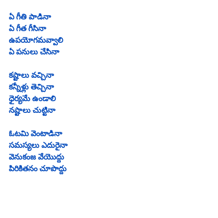
ఏ గీతి పాడినా
ఏ గీత గీసినా
ఉపయోగమవ్వాలి
ఏ పనులు చేసినా
కష్టాలు వచ్చినా
కన్నీళ్లు తెచ్చినా
ధైర్యమే ఉండాలి
నష్టాలు చుట్టినా
ఓటమి వెంటాడినా
సమస్యలు ఎదురైనా
వెనుకంజ వేయొద్దు
పిరికితనం చూపొద్దు