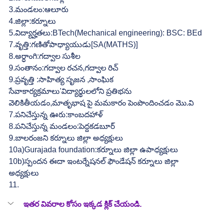
3.మండలం:ఆలూరు
4.జిల్లా:కర్నూలు
5.విద్యార్హతలు:BTech(Mechanical engineering): BSC: BEd
7.వృత్తి:గణితోపాధ్యాయుడు[SA(MATHS)]
8.అర్ధాంగి:గద్వాల సుశీల
9.సంతానం:గద్వాల రచన,గద్వాల రిచ్
9.ప్రవృత్తి :సాహిత్య సృజన ,సాంఘిక 
సేవాకార్యక్రమాలు'విద్యార్థులలోని ప్రతిభను 
వెలికితీయడం,మాతృభాష పై మమకారం పెంపొందించడం మొ.వి
7.పనిచేస్తున్న ఊరు:కాంబదహాళ్
8.పనిచేస్తున్న మండలం:పెద్దకడబూర్
9.బాలరంజని కర్నూలు జిల్లా అధ్యక్షులు
10a)Gurajada foundation:కర్నూలు జిల్లా ఉపాధ్యక్షులు
10b)స్పందన ఈదా ఇంటర్నేషనల్ ఫౌండేషన్ కర్నూలు జిల్లా 
అధ్యక్షులు
11.
ఇతర వివరాల కోసం ఇక్కడ క్లిక్ చేయండి.