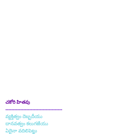
చకోరి హితవు
--------------------------------------
వ్యక్తిత్వం దెబ్బదీయు
దానవత్వం కలుగజేయు
ఏదైనా వదిలిపెట్టు