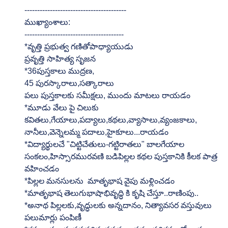
----------------------------------------
ముఖ్యాంశాలు:
---------------------------------------
*వృత్తి ప్రభుత్వ గణితోపాధ్యాయుడు
ప్రవృత్తి సాహిత్య సృజన
*36పుస్తకాలు ముద్రణ,
45 పురస్కారాలు,సత్కారాలు
పలు పుస్తకాలకు సమీక్షలు, ముందు మాటలు రాయడం
*మూడు వేలు పై చిలుకు 
కవితలు,గేయాలు,పద్యాలు,కథలు,వ్యాసాలు,వ్యంజకాలు, 
నానీలు,వెన్నెలమ్మ పదాలు,హైకూలు...రాయడం
*విద్యార్థులచే "చిట్టిచేతులు-గట్టిరాతలు" బాలగేయాల 
సంకలం,హిస్సారమురవణి బడిపిల్లల కథల పుస్తకానికి కీలక పాత్ర 
వహించడం
*పిల్లల మనసులను  మాతృభాష వైపు మళ్లించడం
*మాతృభాష తెలుగుభాషాభివృద్ధి కి కృషి చేస్తూ..రాణింపు..
*అనాథ పిల్లలకు,వృద్ధులకు అన్నదానం, నిత్యావసర వస్తువులు 
పలుమార్లు పంపిణీ