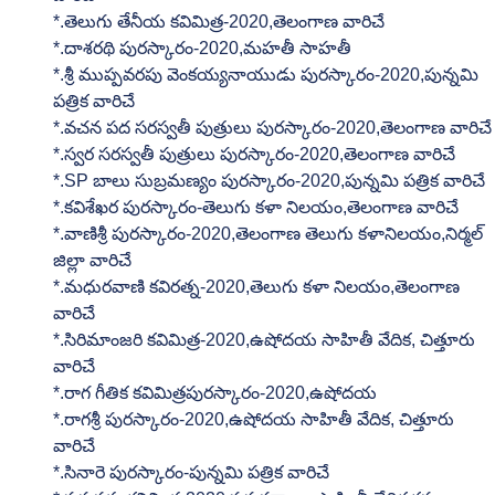
*.తెలుగు తేనీయ కవిమిత్ర-2020,తెలంగాణ వారిచే
*.దాశరథి పురస్కారం-2020,మహతీ సాహతీ
*.శ్రీ ముప్పవరపు వెంకయ్యనాయుడు పురస్కారం-2020,పున్నమి 
పత్రిక వారిచే
*.వచన పద సరస్వతీ పుత్రులు పురస్కారం-2020,తెలంగాణ వారిచే
*.స్వర సరస్వతీ పుత్రులు పురస్కారం-2020,తెలంగాణ వారిచే
*.SP బాలు సుబ్రమణ్యం పురస్కారం-2020,పున్నమి పత్రిక వారిచే
*.కవిశేఖర పురస్కారం-తెలుగు కళా నిలయం,తెలంగాణ వారిచే
*.వాణిశ్రీ పురస్కారం-2020,తెలంగాణ తెలుగు కళానిలయం,నిర్మల్ 
జిల్లా వారిచే
*.మధురవాణి కవిరత్న-2020,తెలుగు కళా నిలయం,తెలంగాణ 
వారిచే
*.సిరిమాంజరి కవిమిత్ర-2020,ఉషోదయ సాహితీ వేదిక, చిత్తూరు 
వారిచే
*.రాగ గీతిక కవిమిత్రపురస్కారం-2020,ఉషోదయ 
*.రాగశ్రీ పురస్కారం-2020,ఉషోదయ సాహితీ వేదిక, చిత్తూరు 
వారిచే
*.సినారె పురస్కారం-పున్నమి పత్రిక వారిచే