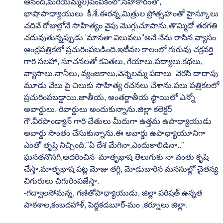
ఆనంద్,మరియమ్మల)పెంపకంలో,సహకారంతో, 
భాషాపాధ్యాయులు  కీ.శే.ఈరన్న,మిత్రుల ప్రోత్సహంతో హైస్కూలు 
చదివే రోజుల్లోనే సాహిత్యం వైపు మొగ్గుచూపాను.తొమ్మిదో తరగతి 
చదువుతున్నప్పుడు 'మానతా విలువలు''అనే నేను రాసిన వ్యాసం 
ఆంధ్రపత్రికలో ప్రచురింపబడింది.ఇటీవల కాలంలో గురువు చక్రవర్తి 
గారి సలహా, సూచనలతో కవితలు, గేయాలు,పద్యాలు,కథలు, 
వ్యాసాలు,నానీలు, వ్యంజకాలు,వెన్నెలమ్మ పదాలు  వెరసి దాదాపు 
మూడు వేలు పై చిలుకు సాహిత్య రచనలు చేశాను.పలు పత్రికలలో 
ప్రచురింపబడ్డాయి.జాతీయ, అంతర్జాతీయ స్థాయిలో ఎన్నో 
అవార్డులు, రివార్డులు అందుకున్నాను.జిల్లా కలెక్టర్ 
గౌ.వీరపాండ్యాన్ గారి చేతులు మీదుగా ఉత్తమ ఉపాధ్యాయుడు 
అవార్డు సొంతం చేసుకున్నాను.ఈ అవార్డు ఉపాధ్యాయూనిగా 
ఎంతో తృప్తి నిచ్చింది."ఏ దేశ మేగినా,ఎందుకాలిడినా.." 
ఘనతనొసగి,ఆదరించిన  మాతృభాష తెలుగుకు నా వంతు కృషి 
చేస్తా.మాతృభాష పట్ల మోజు తగ్గి, మోడుబారిన మనసుల్లో చైతన్య 
చిగురులు చిగురింపజేస్తా.
-గద్వాలసోమన్న, గణితోపాధ్యాయుడు, జిల్లా పరిషత్ ఉన్నత 
పాఠశాల,కంబదహాళ్, పెద్దకడబూర్-మం ,కర్నూలు జిల్లా.