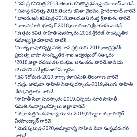
*.సహస్ర కవిమిత్ర-2018,తెలుగు కవితావైభవం,హైదరాబాద్ వారిచే
*.సహస్ర కవిరత్న-2018,తెలుగు కవితా వైభవం, హైదరాబాద్ వారిచే
*.బాలరంజని కవిమిత్ర-2018,బాలరంజని సంస్థ,శ్రీకాకుళం వారిచే
*.బాలసాహితీ భూషణ్-2018,బాలరంజని,శ్రీకాకుళం వారిచే
*.ఉత్తమ కవిత సాహితి పురస్కారం-2018,శ్రీకిరణ్ సాంస్కృతిక 
సమాఖ్య'హైదరాబాద్ వాటికే
*మాతృభాషాభివృద్ధి పద్య గాన ప్రక్రియకు-2018,ఆంధ్రప్రదేశ్ 
ప్రభుత్వ భాషా సాంస్కృతిక శాఖ ఆధ్వర్యంలో సత్కారం
*2018,జిల్లా రచయితల సంఘం,అనంతరం వారిచే,జాతీయ 
యువకవి సమ్మేళనంలో సన్మానం
*.కవి శిరోమణి-2019,కాగ్నా కళాసమితి,తెలంగాణ వారిచే
*.గుర్రం జాషువా సాహితీ సేవాపురస్కారం-2019,తెలుగు సాహితీ 
వేదిక,చిత్తూరు వారిచే
*సాహితీ సేవా పురస్కారం-2019,చిన్నయ సూరి సాహితీ 
సమితి,నంద్యాల,కర్నూలు జిల్లా వారిచే
*.జిల్లా ఉత్తమ ఉపాధ్యాయుడు-2019,కర్నూలు జిల్లా కలెక్టర్ 
వీరపాండ్యాన్ గారిచే
*.మెరుపుమిత్ర-2020,అమ్మానాన్న సాహితీ సేవా సంస్థ,వరంగల్ 
వారిచే