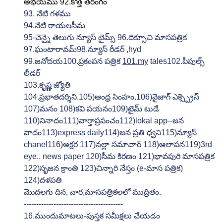
అభయము 92.కొత్త తరంగం
93. నేటి గళము
94.నేటి రాయలసీమ
95-చెన్నై తెలుగు న్యూస్ టైమ్స్ 96.దిక్సూచి మాసపత్రిక 
97.ఘంటారావమ్98.న్యూస్ రీడర్ ,hyd 
99.జనోదయ100.ప్రకంపన పత్రిక 
101.my
 tales102.పీపుల్స్ 
లీడర్
103.కృష్ణ జ్యోతి
104.ప్రభాతదర్శిని.105)ఆంధ్ర సింహం.106)వైజాగ్ ఎక్స్ప్రెస్ 
107)మనం 108)కవి పయనం109)టైమ్ టుడే 
110)నినాదం111)వార్తాప్రపంచం112)lokal app--జన 
వాదం113)express daily114)జన ప్రతి ధ్వని115)న్యూస్ 
chanel116)అక్షర 117)నల్లా సమాచార్ 118)ఆలాపన119)3rd 
eye.. news paper 120)సీమ కిరణం 121)భావపురి మాసపత్రిక 
122)సృజన క్రాంతి 123)చిన్నారి నేస్తం (e-మాస పత్రిక) 
124)దళపతి
మొదలగు దిన, వార,మాసపత్రికలలో ముద్రితం.
----------------------------------------
16.ముందుమాటలు-పుస్తక సమీక్షలు చేయడం