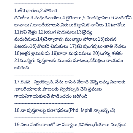
----------------------------------------
1.తేనె ధారలు,2.పోకూరి 
దివిటీలు,3.మధురవాణిలు,4.కైతికాలు,5.మణిపూసలు 6.మదిలోని 
భావాలు7.బాలగేయాలు8.విరులు8)శ్రామిక నానీలు 10)నానోలు 
11)కవి నేత్రం 12)యుగ పురుషులు13)వైద్య 
మధురిమలు14)చెన్నారావు ముత్యాల హారాలు15)భువన 
విజయం16)తొలకరి చినుకులు 17)కవి పుంగవులు-జాతి నేతలు 
18)అక్షర శ్రామికుడు 19)రాధా మధురిమలు 20)ఓగన్న శతకం 
21మున్నగు పుస్తకాలకు ముందు మాటలు,సమీక్షలు రాయడం 
జరిగింది
----------------------------------------
17.రచన , స్వరకల్పన: నేను రాసిన వేలాది వెన్నె లమ్మ పదాలకు 
,బాలగేయాలకు,పాటలకు స్వరకల్పన చేసి ప్రముఖ 
గాయనిగాయకులచే పాడించడం జరిగింది
----------------------------------------
18.నా పుస్తకాలపై పరిశోధనలు(Phd, Mphil స్కాలర్స్ చే)
----------------------------------------
19.పలు సంకలనాలలో నా పద్యాలు,కవితలు,గేయాలు ముద్రణ:
----------------------------------------