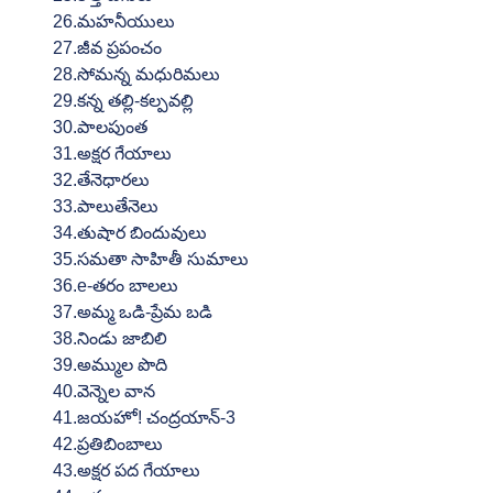
26.మహనీయులు
27.జీవ ప్రపంచం
28.సోమన్న మధురిమలు
29.కన్న తల్లి-కల్పవల్లి
30.పాలపుంత
31.అక్షర గేయాలు
32.తేనెధారలు
33.పాలుతేనెలు
34.తుషార బిందువులు
35.సమతా సాహితీ సుమాలు
36.e-తరం బాలలు
37.అమ్మ ఒడి-ప్రేమ బడి
38.నిండు జాబిలి
39.అమ్ముల పొది
40.వెన్నెల వాన
41.జయహో! చంద్రయాన్-3
42.ప్రతిబింబాలు
43.అక్షర పద గేయాలు