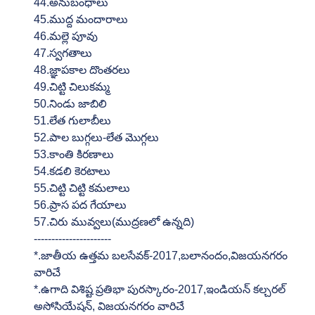
44.అనుబంధాలు
45.ముద్ద మందారాలు
46.మల్లె పూవు
47.స్వగతాలు
48.జ్ఞాపకాల దొంతరలు
49.చిట్టి చిలుకమ్మ
50.నిండు జాబిలి
51.లేత గులాబీలు
52.పాల బుగ్గలు-లేత మొగ్గలు
53.కాంతి కిరణాలు
54.కడలి కెరటాలు
55.చిట్టి చిట్టి కమలాలు
56.ప్రాస పద గేయాలు
57.చిరు మువ్వలు(ముద్రణలో ఉన్నది)
----------------------
*.జాతీయ ఉత్తమ బలసేవక్-2017,బలానందం,విజయనగరం 
వారిచే
*.ఉగాది విశిష్ట ప్రతిభా పురస్కారం-2017,ఇండియన్ కల్చరల్ 
అసోసియేషన్, విజయనగరం వారిచే