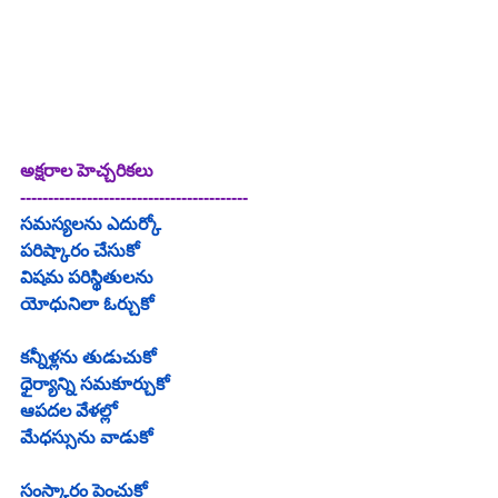
అక్షరాల హెచ్చరికలు
-----------------------------------------
సమస్యలను ఎదుర్కో
పరిష్కారం చేసుకో
విషమ పరిస్థితులను
యోధునిలా ఓర్చుకో
కన్నీళ్లను తుడుచుకో
ధైర్యాన్ని సమకూర్చుకో
ఆపదల వేళల్లో
మేధస్సును వాడుకో
సంస్కారం పెంచుకో