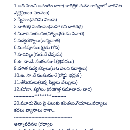
1.అది నుంచి అనంతం దాకా(చారిత్రిక వచన కావ్యంలో నాకవిత. 
పల్లెప్రజలు-వలసలు
)
2.స్నేహం(చెలిమి విలువ)
3.దాశరథి సంకలనం(మహా కవి దాశరథి)
4.సినారె సంకలనం(విశ్వంభరుడు సినారె)
5.పద్యరత్నాలు(అన్నదాత)
6.మణిపూసలు(రైతు గోస)
7.హరివిల్లు(గురువే దేవుడు)
8.ఉ. సా.వే. సంకలనం-1(త్రిపదలు)
9.దళిత పద్య కవులు(ఆట వెలది పద్యాలు)
10.ఉ. సా.వే సంకలనం-2(రోడ్డు భద్రత )
11.తేనీయలు(చిన్న పిల్లలు వేల్పులు)
12.కరోనా. కల్లోలం (సరికొత్త సమాచారం వారి) 
--------------**********----------
20.మూడువేలు పై చిలుకు కవితలు,గేయాలు,పద్యాలు, 
కథలు,వ్యాసాలు రాశా...
----------------------------------------
అన్నావదినల (గద్వాల 