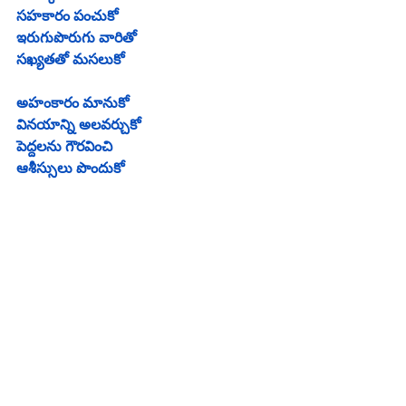
సహకారం పంచుకో
ఇరుగుపొరుగు వారితో
సఖ్యతతో మసలుకో
అహంకారం మానుకో
వినయాన్ని అలవర్చుకో
పెద్దలను గౌరవించి
ఆశీస్సులు పొందుకో