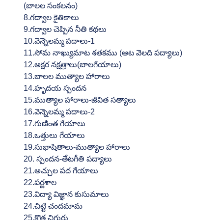
(బాలల సంకలనం)
8.గద్వాల కైతికాలు
9.గద్వాల చెప్పిన నీతి కథలు
10.వెన్నెలమ్మ పదాలు-1
11.సోమ నాఖ్యుమాట శతకము (ఆట వెలది పద్యాలు)
12.అక్షర నక్షత్రాలు(బాలగేయాలు)
13.బాలల ముత్యాల హారాలు
14.హృదయ స్పందన
15.ముత్యాల హారాలు-జీవిత సత్యాలు
16.వెన్నెలమ్మ పదాలు-2
17.గుణింత గేయాలు
18.ఒత్తులు గేయాలు
19.సుభాషితాలు-ముత్యాల హారాలు
20. స్పందన-తేటగీతి పద్యాలు
21.అచ్చుల పద గేయాలు
22.పర్ణశాల
23.విద్యా విజ్ఞాన కుసుమాలు
24.చిట్టి చందమామ
25.కొత్త చిగురు