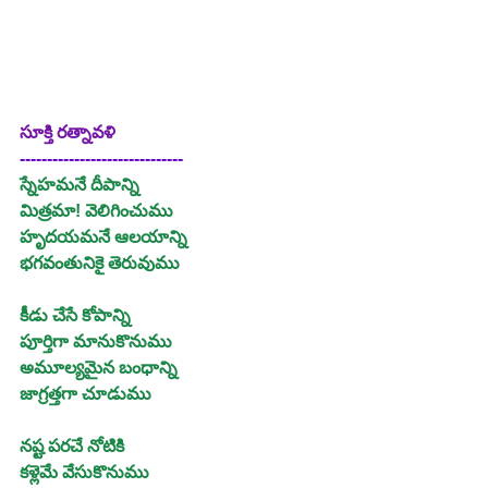
సూక్తి రత్నావళి
------------------------------
స్నేహమనే దీపాన్ని
మిత్రమా! వెలిగించుము
హృదయమనే ఆలయాన్ని
భగవంతునికై తెరువుము
కీడు చేసే కోపాన్ని
పూర్తిగా మానుకొనుము
అమూల్యమైన బంధాన్ని 
జాగ్రత్తగా చూడుము
నష్ట పరచే నోటికి
కళ్లెమే వేసుకొనుము