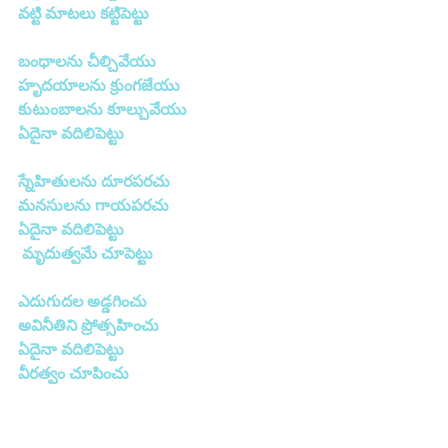
వట్టి మాటలు కట్టిపెట్టు
బంధాలను చీల్చివేయు
హృదయాలను క్రుంగజేయు
కుటుంబాలను కూల్చువేయు
ఏదైనా వదిలిపెట్టు
స్నేహితులను దూరపరచు
మనసులను గాయపరచు
ఏదైనా వదిలిపెట్టు
 మృదుత్వమే చూపెట్టు
ఎదుగుదల అడ్డగించు
అవినీతిని ప్రోత్సహించు
ఏదైనా వదిలిపెట్టు
వీరత్వం చూపించు