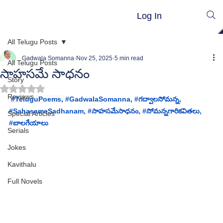
Log In
All Telugu Posts
Gadwala Somanna
Nov 25, 2025
5 min read
All Telugu Posts
సాహసమే సాధనం
Story
Rated NaN out of 5 stars.
Reviews
#TeluguPoems
, 
#GadwalaSomanna
, 
#గద
్వాలసోమన్న, 
#
SahasameSadhanam,
 #
సాహసమేసాధనం
, 
#స
ోమన్నగారికవితలు, 
Special Articles
#బ
ాలగేయాలు
Serials
Jokes
Kavithalu
Full Novels