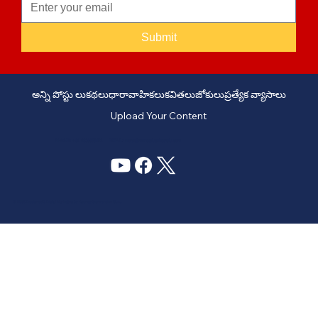
Submit
అన్ని పోస్టు లు
కథలు
ధారావాహికలు
కవితలు
జోకులు
ప్రత్యేక వ్యాసాలు
Upload Your Content
PHONE: +91 6309958851 - EMAIL:
story@manatelugukathalu.com
© 2035
Designed & Digital Marketing by Agency Conversion Guru
.