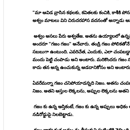
"మా ఆవిడ వ్రాసిన కథలకు, కవితలకు కంచికి, కాశీకి పోనవస
అశ్వం మాటలు విని చిరుదరహాస వదనంతో అన్నాడు ఆ
 అశ్వం అసలు పేరు అశ్వతేజ. అతను ఉయ్యాలలో ఉన్నప
అందరూ "గజం గజం" అనేవారు. తండ్రి గజం పోలికతోనే
సబబుగా ఉంటుంది. ఎవరిచేత, ఎందుకు, ఎలా చంపబడ్డా
మందు పెట్టి చంపాడు అని అంటారు. మరికొందరు గజం ను
కాదు తన అన్న ఉంచుకున్న ఆడదానికోసం అని అంటారు
ఏవరేమన్నా గజం చనిపోయాడన్నది నిజం. అతను చంపబడ్డాడ
నిజం. అతని ఆస్తుల లెక్కలను, అప్పుల లెక్కలను అతని
 గజం కు ఉన్న ఆస్తికంటే, గజం కు ఉన్న అప్పులు అధికం
నడిరోడ్డుపై నిలబెట్టాడు. 