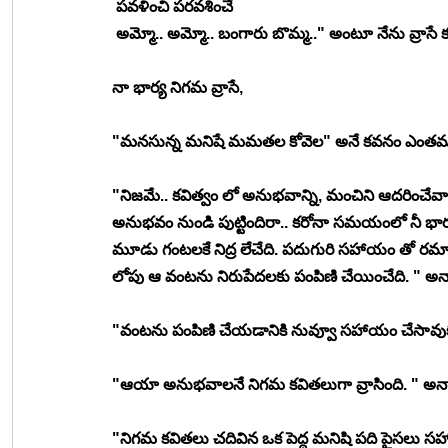
 పవళించి పరవశించే 
 అమ్మో.. అమ్మో.. బంగారు బొమ్మ.." అంటూ నేను వ్రాసే కవ
నా భార్య నిగమ వ్రాసే, 
"మనసున్న మనిషే మమతల కోవెల" అనే కవనం ఎంతమంది
"నిజమే.. కవిత్వం లో అనుభవాన్ని, మంచిని ఆదరించేవారు
అనుభవం నుండి పుట్టిందిరా.. కరోనా సమయంలో నీ భ
మూడు గంటలకే నిద్ర లేచేది. పదుగురి సహాయం తో 
లోపు ఆ వంటను నిరుపేదలకు పంపిణి చేయించేది. " అన్
"వంటను పంపిణి చేయడానికి నువ్వూ సహాయం చేసావు
"ఆయా అనుభవాలనే నిగమ కవితలుగా వ్రాసింది. " అన్న
"నిగమ కవితలు చదివిన ఒక పెద్ద మనిషి పది పైసలు స