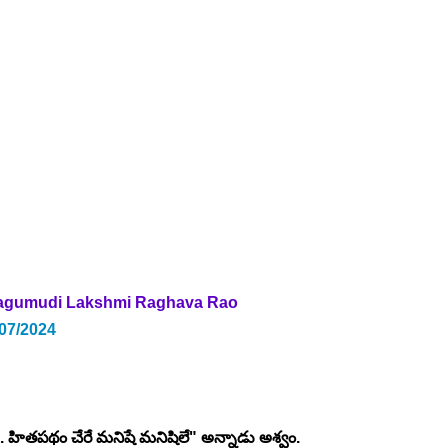
agumudi Lakshmi Raghava Rao 
/07/2024
ే.. హితపథం చేరే మనిషే మనిషిలే" అన్నాడు అశ్వం. 