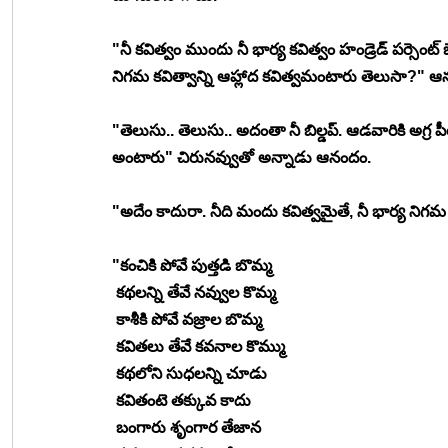
"నీ కవిత్వం ముందు నీ భార్య కవిత్వం హండ్రెడ్ పర్సెంట్ బ
నిగమ కవిత్వాన్ని ఆహ్లాద కవిత్వమంటారు తెలుసా?" ఆ
"తెలుసు.. తెలుసు.. అదంతా నీ బిల్డప్. ఆడవారికి అగ్ర
అంటారు" చిరునవ్వుతో అన్నాడు ఆనందం. 
"అదేం కాదురా. నీది మందు కవిత్వమైతే, నీ భార్య నిగ
"కంచికి పోవే పుత్తడి బొమ్మ 
 కథలన్ని తేవే నవ్వుల కొమ్మ 
 కాశీకి పోవే వజ్రాల బొమ్మ 
 కవితలు తేవే కవనాల కొమ్ము 
 కథలోని సుధలన్ని చూడు 
 కవితంటె తక్కువ కాదు 
 బంగారు శృంగార తేజాన 