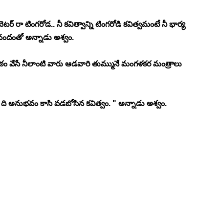
ెటర్ రా టింగరోడ.. నీ కవిత్వాన్ని టింగరోడి కవిత్వమంటే నీ భార్య 
నందంతో అన్నాడు అశ్వం. 
 పీఠం వేసే నీలాంటి వారు ఆడవారి తుమ్మునే మంగళకర మంత్రాలు 
మ ది అనుభవం కాసి వడబోసిన కవిత్వం. " అన్నాడు అశ్వం.