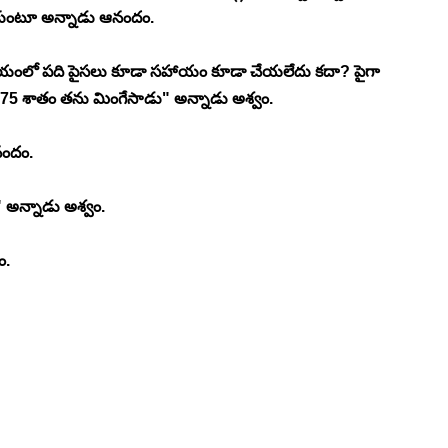
ేసుకుంటూ అన్నాడు ఆనందం. 
 సమయంలో పది పైసలు కూడా సహాయం కూడా చేయలేదు కదా? పైగా 
75 శాతం తను మింగేసాడు" అన్నాడు అశ్వం.
ందం. 
 అన్నాడు అశ్వం. 
. 