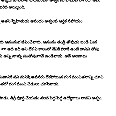
ంది. అక్కడే కూలీనాలీ చేసుకుంటూ అశ్వం ను పోషించి సాగింది. ఆమె 
రిది అయ్యింది. 
 అతని స్నేహితుడు ఆనందం అశ్వంకు ఆర్థిక సహాయం 
రు ఆనందంగ జీవించేవారు. ఆనందం తండ్రి తోపుడు బండి మీద 
 అదీ ఇదీ అని లేక ఏ కాలంలో దేనికి గిరాకి ఉంటే దానిని తోపు 
ాడు అన్ని నాళ్ళు సంతోషంగానే ఉండేవాడు. అదే అలవాటు 
. ఆనందానికి పని మనిషి అవసరం లేకపోయిన గంగ మంచితనాన్ని చూచి 
నంతలో గంగ మంచి చెడులు చూసేవాడు. 
డు. డిగ్రీ పూర్తి చేయడం వలన పెద్ద పెద్ద ఉద్యోగాలు రావని అశ్వం, 