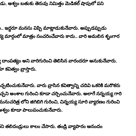
డు. అశ్వం బతుకు తెరువు నిమిత్తం మెడికల్ షాపులో పని 
 ఇద్దరూ మనసు విప్పి మాట్లాడుకునేవారు. అప్పుడప్పుడు 
య మార్గంలో మాత్రం సంచరించేవారు కాదు.. వారి అమలిన శృంగార 
య దాంపత్యం అని వారిగురించి తెలిసిన వారందరూ అనుకునేవారు. 
కవిత్వం వ్రాస్తారు. 
చటించుకునేవారు. వారు వ్రాసిన కవిత్వాన్ని చదివి ఒకరికి మరొకరు 
చ్చని అంశాల గురించి కూడా చర్చించునేవారు. అలాగే నన్నయ్య గారి 
 మనుచరిత్ర లోని జిగిబిగి గురించి, చిన్నయ్య సూరి వ్యారణం గురించి 
ో అశ్వం కూడా పాలుపంచుకునేవారు. 
లిదండ్రులు కాలం చేసారు. తండ్రి వ్యాపారం ఆనందం 