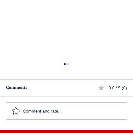
0.0 / 5 (0)
Comments
Comment and rate...
చేజార నీ కే జీవితం - ఎపిసోడ్ 6