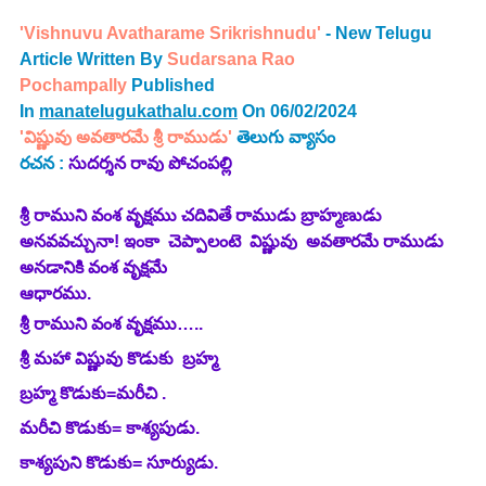
'Vishnuvu Avatharame Srikrishnudu'
 - New Telugu 
Article Written By 
Sudarsana Rao 
Pochampally
 Published 
In 
manatelugukathalu.com
 On 06/02/2024
'విష్ణువు అవతారమే శ్రీ రాముడు'
 తెలుగు వ్యాసం
రచన : 
సుదర్శన రావు పోచంపల్లి
శ్రీ రాముని వంశ వృక్షము చదివితే రాముడు బ్రాహ్మణుడు 
అనవవచ్చునా! ఇంకా  చెప్పాలంటె  విష్ణువు  అవతారమే రాముడు 
అనడానికి వంశ వృక్షమే 
ఆధారము.                                                                                
శ్రీ రాముని వంశ వృక్షము…..
శ్రీ మహా విష్ణువు కొడుకు  బ్రహ్మ 
బ్రహ్మ కొడుకు=మరీచి .
మరీచి కొడుకు= కాశ్యపుడు.
కాశ్యపుని కొడుకు= సూర్యుడు.