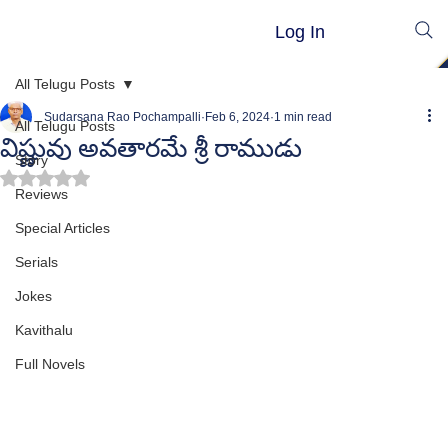
Log In
All Telugu Posts
Sudarsana Rao Pochampalli
Feb 6, 2024
1 min read
All Telugu Posts
విష్ణువు అవతారమే శ్రీ రాముడు
Story
Rated NaN out of 5 stars.
Reviews
Special Articles
Serials
Jokes
Kavithalu
Full Novels