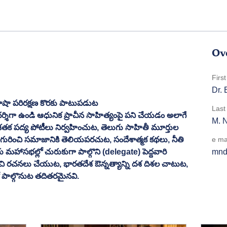
Ov
Firs
Dr. 
ాషా పరిరక్షణ కొరకు పాటుపడుట
Las
ర్శిగా ఉండి ఆధునిక ప్రాచీన సాహిత్యంపై పని చేయడం అలాగే 
M. N
 శతక పద్య పోటీలు నిర్వహించుట, తెలుగు సాహితీ మూర్తుల 
గురించి సమాజానికి తెలియపరచుట, సందేశాత్మక కథలు, నీతి 
e ma
ు మహాసభల్లో చురుకుగా పాల్గొని (delegate) పెద్దవారి 
mnd
చి రచనలు చేయుట, భారతదేశ ఔన్నత్యాన్ని దశ దిశల చాటుట, 
లో పాల్గొనుట తదితరమైనవి.