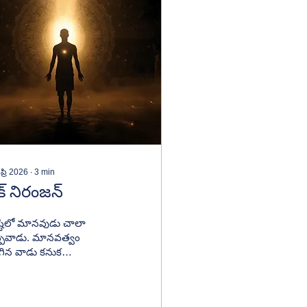
ప్రి 2026
∙
3
min
్ నిరంజన్
్టిలో మానవుడు చాలా
ప్పవాడు. మానవత్వం
గిన వాడు కనుక
నవుడయ్యాడు. దయ,
మ, కరుణ, వాత్సల్యం,
రేమ, అనురాగం, ఆప్యాయత,