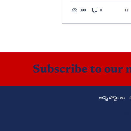
ధైర్యసాహసాలకు ప్రతీకగా
నిలిచే ప్రతి భారతీయుడు
390
0
11
చదవాల్సిన కవిత.
Subscribe to our 
అన్ని పోస్టు లు
PHONE: