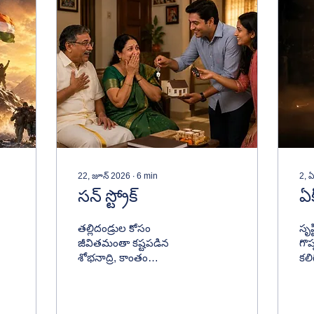
22, జూన్ 2026
∙
6
min
2, ఏ
సన్ స్ట్రోక్
ఏక
తల్లిదండ్రుల కోసం
సృష
జీవితమంతా కష్టపడిన
గొ
శోభనాద్రి, కాంతం
కలి
దంపతులకు పదవీ విరమణ
మా
రోజున వారి పిల్లలు ఇచ్చిన
క్ష
సర్ప్రైజ్ కానుక అందరినీ
ప్