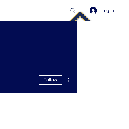
Log In
More actions
Follow