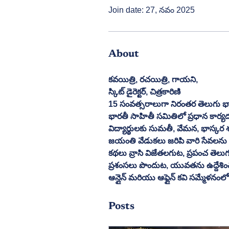
Join date: 27, నవం 2025
About
కవయిత్రి, రచయిత్రి, గాయని,
స్కిట్ డైరెక్టర్, చిత్రకారిణి
15 సంవత్సరాలుగా నిరంతర తెలుగు భ
భారతీ సాహితీ సమితిలో ప్రధాన కార్యద
విద్యార్థులకు సుమతీ, వేమన, భాస్కర
జయంతి వేడుకలు జరిపి వారి సేవలను 
కథలు వ్రాసి విజేతలగుట, ప్రపంచ తెలుగ
ప్రశంసలు పొందుట, యువతను ఉద్దేశిం
ఆన్లైన్ మరియు ఆఫ్లైన్ కవి సమ్మేళనం
Posts