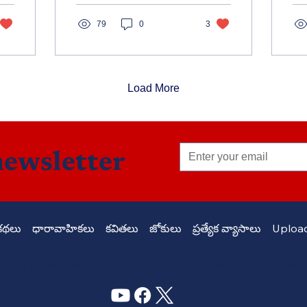
భావోద్వేగానికి గురిచేస్తుంది.
ఓర
సంస్కారం, ప్రేమ, కృతజ్ఞతల
మా
79
0
3
విలువను గుర్తు చేసే
ఈ న
హృదయస్పర్శి కథ.
జీవ
ఆధ
మా
Load More
చే
newsletter
కథలు
ధారావాహికలు
కవితలు
జోకులు
ప్రత్యేక వ్యాసాలు
Upload
 +91 6309958851 - EMAIL:
story@manatelugukathalu.co