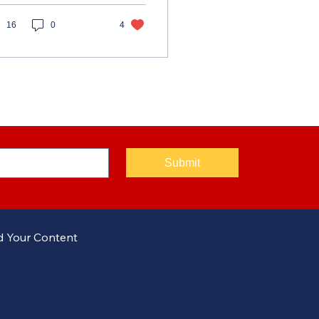
్పుల సమాహారమే
నవత్వం. పురాణ కాలంలో
16
0
4
డవడికనే కొనసాగిస్తూ
నం గడిపేవారు. కానీ, ఈ
ునిక ప్రపంచంలో
నవత్వం కోసం అన్వేషణ
యాలి.
Submit
 Your Content
m