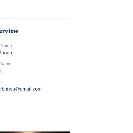
erview
t Name
Brinda
t Name
.
il
rbrinda@gmail.com