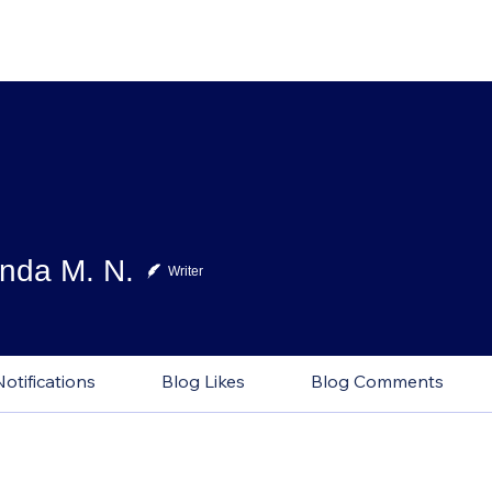
inda M. N.
a M. N.
Writer
Notifications
Blog Likes
Blog Comments