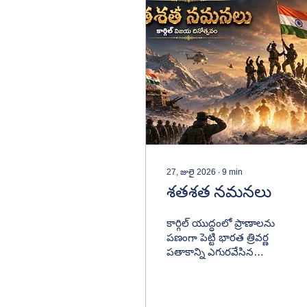
27, జులై 2026
∙
9
min
శతశత నమనలు
కార్గిల్ యుద్ధంలో ప్రాణాలను
పణంగా పెట్టి భారత త్రివర్ణ
పతాకాన్ని ఎగురవేసిన
అమరవీరులకు కవితా
రూపంలో ఘన నివాళి.
దేశభక్తి, త్యాగం,