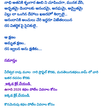
నాభి అతనికి శృంగార ఊబి ని చూపించగా, మునక వేసి, 
అద్భతమై డెందాలకు ఆనందమై, అనఘమై, అద్వైతమై
విల్లు లా ఒంగిన దేహాలు ఖజరహో శిల్పాలై... 
ఆనందానికి అంచులు చేరి ఇద్దరూ విజేతలయిన 
రస వితర్ధిక పై సైనికులై.. 
ఆ క్షణం
అమృత క్షణం.. 
రస జ్వలన అను క్షణికం.... 
సమాప్తం
వీరేశ్వర రావు మూల  గారి ప్రొఫైల్ కొరకు, మనతెలుగుకథలు.కామ్ లో వారి 
ఇతర రచనల కొరకు
 ఇక్కడ క్లిక్ చేయండి. 
ఉగాది 2026
 కథల పోటీల వివరాల కోసం
ఇక్కడ క్లిక్ చేయండి.
కొసమెరుపు
కథల పోటీల వివరాల కోసం