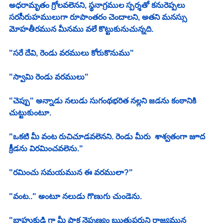
అధరామృతం గ్రోలవలెనని, స్థనాగ్రముల స్పర్శతో కనురెప్పలు 
సరసీరుహములుగా రూపాంతరం చెందాలని, అతని మనస్సు 
మోహతీరమున మీనము వలే కొట్టుకునుచున్నది. 
"సరే దేవి, రెండు వరములు కోరుకొనుము"
"స్వామి రెండు వరములు" 
"చెప్పు" అన్నాడు నలుడు సుగంథభరిత నల్లని జడను కంఠానికి 
చుట్టుకుంటూ. 
"ఒకటి మీ వంట రుచిచూడవలెనని. రెండు మీరు  శాశ్వతంగా జూద 
క్రీడను విరమించవలెను." 
"రమించు సమయమున ఈ వరములా?" 
"వంట.." అంటూ నలుడు గొణుగు చుండెను. 
"బాహుకుడి గా మీ పాక నైపుణ్యం ఋతుపర్ణుని రాజ్యమున 