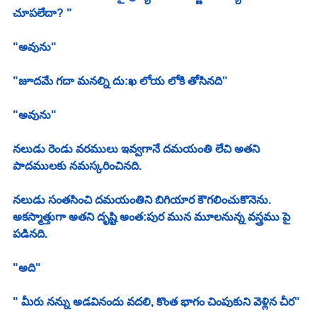
చూపలేదా? "
"అవును"
"జూదమే గదా మనల్ని దు:ఖ లోయ లోకి తోసినది" 
"అవును"
నలుడు రెండు వరములు ఇవ్వగానే దమయంతి లేచి అతని 
పాదములకు నమస్కరించినది. 
నలుడు సంతసించి దమయంతిని బిగియార కౌగలించుకొనెను. 
అకస్మాత్తుగా అతని దృష్టి అంత:పుర మున మూలనున్న వస్త్రము పై 
పడినది. 
"అది"
" మీరు నన్ను అడవినందు వదలి, కొంత భాగం చింపుకుని వెళ్లిన చీర"