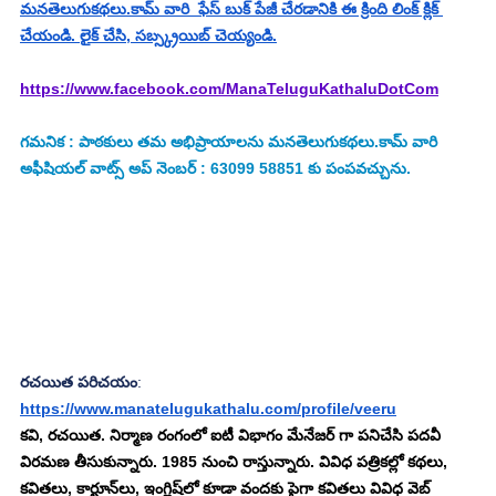
మనతెలుగుకథలు.కామ్ వారి  ఫేస్ బుక్ పేజీ చేరడానికి ఈ క్రింది లింక్ క్లిక్ 
చేయండి. లైక్ చేసి, సబ్స్క్రయిబ్ చెయ్యండి.
https://www.facebook.com/ManaTeluguKathaluDotCom
గమనిక : పాఠకులు తమ అభిప్రాయాలను మనతెలుగుకథలు.కామ్ వారి 
అఫీషియల్ వాట్స్ అప్ నెంబర్ : 63099 58851 కు పంపవచ్చును.
రచయిత పరిచయం
:
https://www.manatelugukathalu.com/profile/veeru
క‌వి, ర‌చ‌యిత‌. నిర్మాణ రంగంలో ఐటీ విభాగం మేనేజర్ గా ప‌నిచేసి పదవీ 
విరమణ తీసుకున్నారు. 1985 నుంచి రాస్తున్నారు. వివిధ పత్రికల్లో క‌థ‌లు, 
కవితలు, కార్టూన్‌లు, ఇంగ్లిష్‌లో కూడా వంద‌కు పైగా క‌విత‌లు వివిధ వెబ్ 