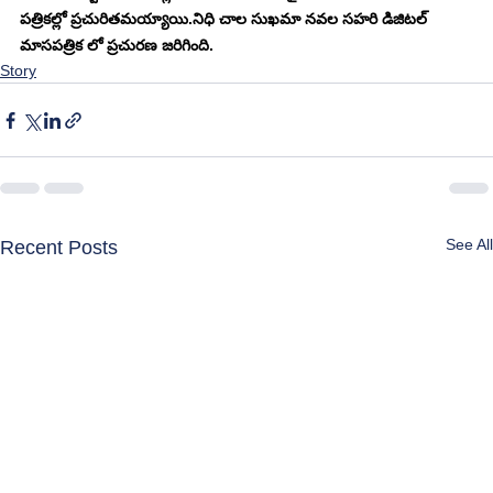
ప‌త్రిక‌ల్లో ప్ర‌చురిత‌మ‌య్యాయి.నిధి చాల సుఖమా నవల సహరి డిజిటల్ 
మాసపత్రిక లో ప్రచురణ జరిగింది. 
Story
See All
Recent Posts