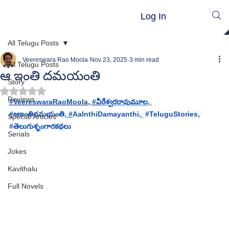
Log In
All Telugu Posts
Veereswara Rao Moola
Nov 23, 2025
3 min read
All Telugu Posts
ఆ ఇంతి దమయంతి
Story
Rated NaN out of 5 stars.
Reviews
#VeereswaraRaoMoola
, 
#వ
ీరేశ్వరరావుమూల, 
#
ఆఇంతిదమయంతి
,
 #
AaInthiDamayanthi
, 
#TeluguStories
, 
Special Articles
#త
ెలుగు
శృంగార
కథలు
Serials
Jokes
Kavithalu
Full Novels