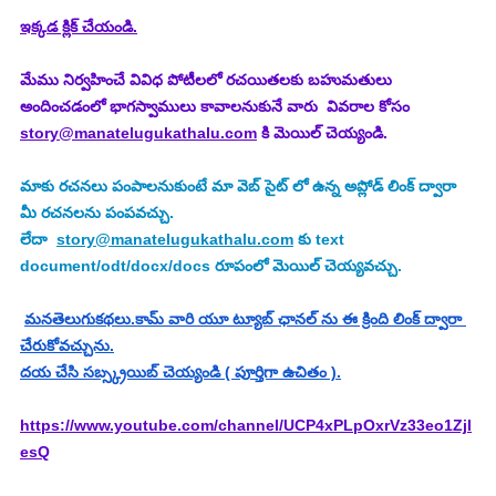
ఇక్కడ క్లిక్ చేయండి.
మేము నిర్వహించే వివిధ పోటీలలో రచయితలకు బహుమతులు 
అందించడంలో భాగస్వాములు కావాలనుకునే వారు  వివరాల కోసం 
story@manatelugukathalu.com
 కి మెయిల్ చెయ్యండి.
మాకు రచనలు పంపాలనుకుంటే మా వెబ్ సైట్ లో ఉన్న అప్లోడ్ లింక్ ద్వారా 
మీ రచనలను పంపవచ్చు.
లేదా  
story@manatelugukathalu.com
 కు text 
document/odt/docx/docs రూపంలో మెయిల్ చెయ్యవచ్చు.
మనతెలుగుకథలు.కామ్ వారి యూ ట్యూబ్ ఛానల్ ను ఈ క్రింది లింక్ ద్వారా 
చేరుకోవచ్చును.
దయ చేసి సబ్స్క్రయిబ్ చెయ్యండి ( పూర్తిగా ఉచితం ).
https://www.youtube.com/channel/UCP4xPLpOxrVz33eo1Zjl
esQ