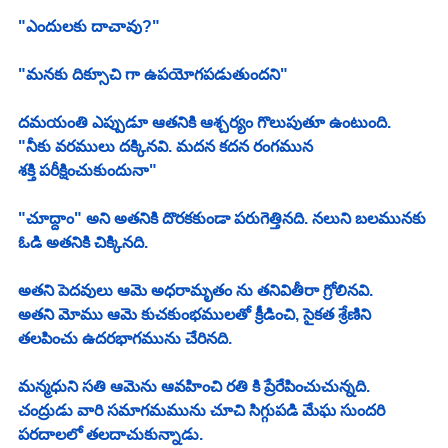
"ఎందులకు దాచావు?" 
"మనకు దిక్సూచి గా ఉపయోగపడుతుందని" 
దమయంతి ఎప్పుడూ ఆతనికి ఆశ్చర్యం గొలుపుతూ ఉంటుంది. 
"నీకు వరములు దక్కినవి. మదన కదన రంగమున 
శక్తి పరీక్షించుకుందునా" 
"చూద్దాం" అని అతనికి దొరకకుండా పరుగెత్తినది. నలుని బలమునకు 
ఓడి అతనికి చిక్కినది. 
అతని పెదవులు ఆమె అధరామృతం ను తనివితీరా గ్రోలినవి. 
అతని మోము ఆమె కుచకుంభములతో క్రీడించి, సైకత శ్రేణిని 
తలపించు ఉదరభాగమును చేరినది. 
మన్మధుని సతి ఆమెను ఆవహించి రతి కి ప్రేరేపించుచున్నది. 
చంద్రుడు వారి సమాగమమును చూచి సిగ్గుపడి మేఘ సుందరి 
పరదాలలో తలదాచుకున్నాడు.