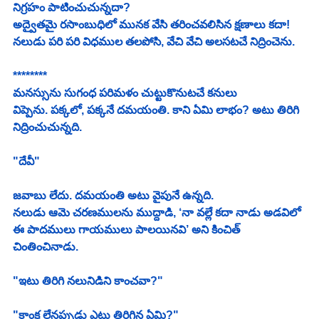
నిగ్రహం పాటించుచున్నదా? 
అద్వైతమై రసాంబుధిలో మునక వేసి తరించవలిసిన క్షణాలు కదా! 
నలుడు పరి పరి విధముల తలపోసి, వేచి వేచి అలసటచే నిద్రించెను. 
********
మనస్సును సుగంధ పరిమళం చుట్టుకొనుటచే కనులు 
విప్పెను. పక్కలో, పక్కనే దమయంతి. కాని ఏమి లాభం? అటు తిరిగి 
నిద్రించుచున్నది.
"దేవీ" 
జవాబు లేదు. దమయంతి అటు వైపునే ఉన్నది. 
నలుడు ఆమె చరణములను ముద్దాడి, ‘నా వల్లే కదా నాడు అడవిలో 
ఈ పాదములు గాయములు పాలయినవి’ అని కించిత్ 
చింతించినాడు. 
"ఇటు తిరిగి నలునిడిని కాంచవా?" 
"కాంక్ష లేనప్పుడు ఎటు తిరిగిన ఏమి?" 