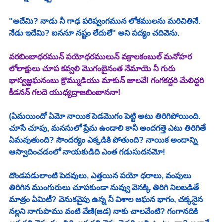
"అదేమి? నాడు నీ గాఢ పరిష్వంగమున లోకములను మరిచితినే. 
నేడు ఇదేమి? ఐననూ నష్టం లేదులే" అని పద్యం చదివెను. 
వరబింబాధరమున్ పయోధరములున్ వక్రాలకంబుల్ మనోహర 
లోలాక్షులు చూప కవ్వలి మొగంబైనంత నేమాయె నీ గురు 
భాస్వజ్జఘనంబు క్రొమ్ముడియు మాకున్ జాలవే! గంగకద్దరి మేలిద్దరి 
కీడనన్ గలదె యుధ్యద్రాజబింబాననా!
(ఏమయిందో ఏమో నాయిక పెడమొగం పెట్టి అటు తిరిగిపోయింది. 
చూసే చూపు, మనసులో ప్రేమ ఉండాలి కానీ అందగత్తె ఎటు తిరిగితే 
ఏమవుతుంది? సౌందర్యం ఎక్కడికి పోతుంది? నాయిక అందాన్ని 
ఆస్వాదించడంలో నాయకుడిది ఎంత గడుసుదనమో! 
దొండపడులాంటి పెదవులు, ఎత్తయిన పయో ధరాలు, వంపులు 
తిరిగిన ముంగురులు చూపకుండా నువ్వు వెనక్కి తిరిగి నిలబడితే 
మాత్రం ఏమిటీ? వెనుకవైపు ఉన్న నీ విశాల జఘన భాగం, చక్కనైన 
నల్లని నాగుపాము వంటి వేణి(జడ) నాకు చాలవేంటి? గంగానదికి 