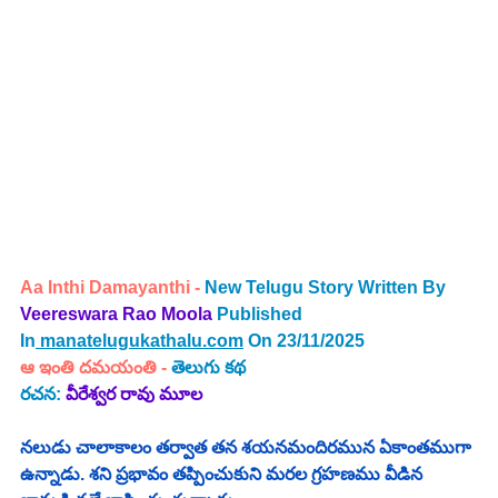
Aa Inthi Damayanthi - 
New Telugu Story Written By 
Veereswara Rao Moola 
Published 
In
manatelugukathalu.com
 On 23/11/2025
ఆ ఇంతి దమయంతి
 -
తెలుగు కథ
రచన: 
వీరేశ్వర రావు మూల
నలుడు చాలాకాలం తర్వాత తన శయనమందిరమున ఏకాంతముగా 
ఉన్నాడు. శని ప్రభావం తప్పించుకుని మరల గ్రహణము వీడిన 