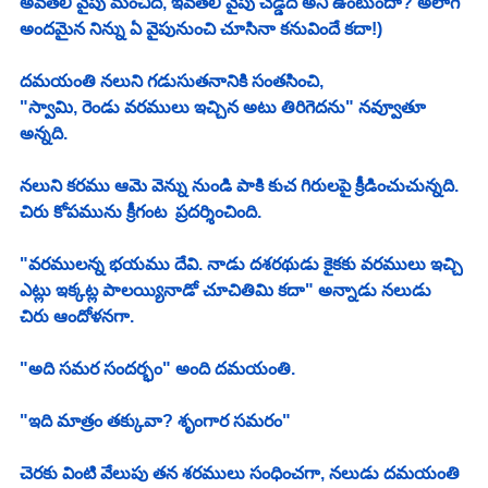
అవతలి వైపు మంచిది, ఇవతలి వైపు చెడ్డది అని ఉంటుందా? అలాగే 
అందమైన నిన్ను ఏ వైపునుంచి చూసినా కనువిందే కదా!) 
దమయంతి నలుని గడుసుతనానికి సంతసించి,
"స్వామి, రెండు వరములు ఇచ్చిన అటు తిరిగెదను" నవ్వూతూ 
అన్నది. 
నలుని కరము ఆమె వెన్ను నుండి పాకి కుచ గిరులపై క్రీడించుచున్నది. 
చిరు కోపమును క్రీగంట  ప్రదర్శించింది.
"వరములన్న భయము దేవి. నాడు దశరథుడు కైకకు వరములు ఇచ్చి 
ఎట్లు ఇక్కట్ల పాలయ్యినాడో చూచితిమి కదా" అన్నాడు నలుడు 
చిరు ఆందోళనగా. 
"అది సమర సందర్భం" అంది దమయంతి. 
"ఇది మాత్రం తక్కువా? శృంగార సమరం" 
చెరకు వింటి వేలుపు తన శరములు సంధించగా, నలుడు దమయంతి 