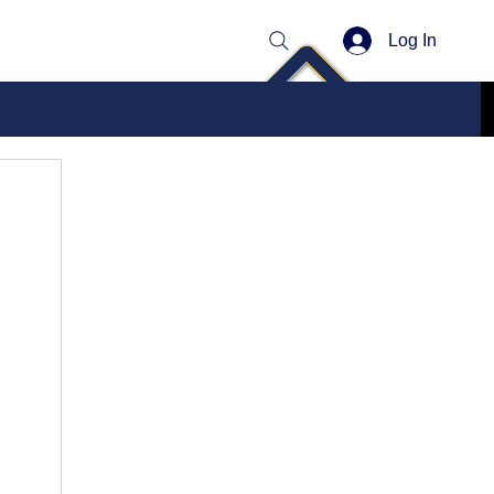
Log In