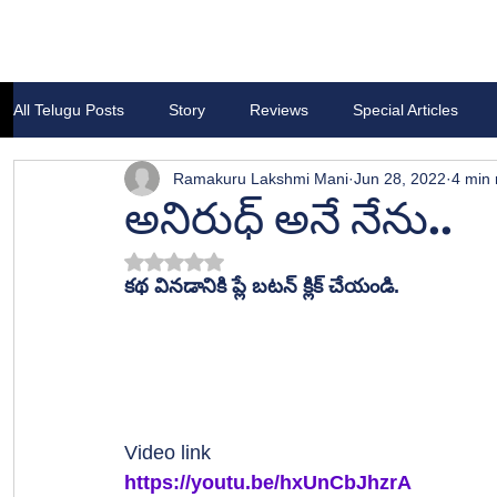
All Telugu Posts
Story
Reviews
Special Articles
Ramakuru Lakshmi Mani
Jun 28, 2022
4 min 
అనిరుధ్ అనే నేను..
Rated NaN out of 5 stars.
కథ వినడానికి ప్లే బటన్ క్లిక్ చేయండి.
Video link
https://youtu.be/hxUnCbJhzrA