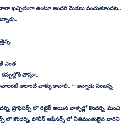
పాడు. చాలా ఖచ్చితంగా ఉంటూ అందరి మెడలు వంచుతూందట.. 
న్నాడు.. 
ెన్న. 
తే ఎంత 
పుల్లోకి పోస్తూ.. 
ావాలంటే అలాంటి వాళ్ళు కావాలి.. “ అన్నాడు సంజన్న. 
్ని, ప్రొఫెసర్స్ లొ రిటైర్ అయిన వాళ్ళల్లో కొందర్ని, మంచి 
్స్ లొ కొందర్ని, పోలీస్ ఆఫీసర్స్ లో నీతిమంతులైన వారిని 