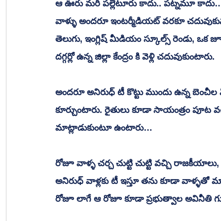
ఆ ఊరు మరీ పల్లెటూరు కాదు.. పట్నమూ కాదు…మధ
వాళ్ళు అందరూ ఇంటర్మీడియట్ వరకూ చదువుకున్న
తెలుగు, ఇంగ్లిష్ మీడియం స్కూల్స్ రెండు, ఒక జ
దగ్గర్లో ఉన్న జిల్లా కేంద్రం కి వెళ్లి చదువుకుంటారు. 
అందరూ అనిరుధ్ టీ కొట్టు ముందు ఉన్న బెంచీల 
కూర్చుంటారు. రైతులు కూడా సాయంత్రం పూట వచ్
మాట్లాడుకుంటూ ఉంటారు… 
రోజూ వాళ్ళ చర్చ చుట్టి చుట్టి వచ్చి రాజకీయాల
అనిరుధ్ వాళ్లకు టీ ఇస్తూ తను కూడా వాళ్ళత
రోజూ లాగే ఆ రోజూ కూడా ప్రభుత్వాల అవినీతి గుర