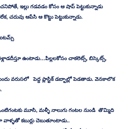
నిపోతే, ఇల్లు గడవడం కోసం ఆ షాప్ పెట్టుకున్నాడు 
, చదువు ఆపేసి ఆ కొట్టు పెట్టుకున్నాడు. 
 ఐటమ్స్ 
ళ్లాడదీస్తూ ఉంటాడు…పిల్లలకోసం చాకలెట్స్, బిస్కెట్స్, 
 ముందు వరుసలో   పెద్ద ప్లాస్టిక్ డబ్బాల్లో పెడతాడు. వెనకాలొక 
. 
 ఒంటిగంటకు మూసి, మళ్ళీ నాలుగు గంటల నుండి  తొమ్మిది 
 వాళ్ళతో కబుర్లు చెబుతూంటాడు.. 