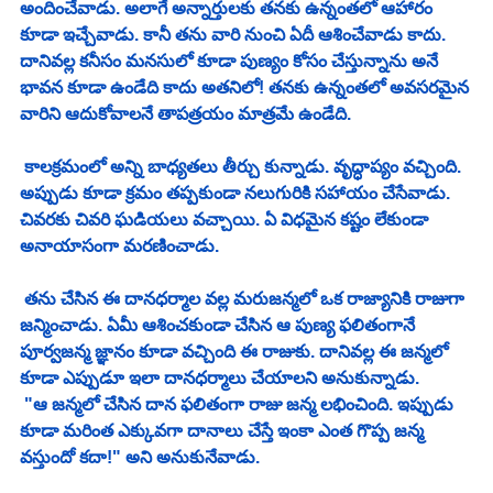
అందించేవాడు. అలాగే అన్నార్తులకు తనకు ఉన్నంతలో ఆహారం 
కూడా ఇచ్చేవాడు. కానీ తను వారి నుంచి ఏదీ ఆశించేవాడు కాదు. 
దానివల్ల కనీసం మనసులో కూడా పుణ్యం కోసం చేస్తున్నాను అనే 
భావన కూడా ఉండేది కాదు అతనిలో! తనకు ఉన్నంతలో అవసరమైన 
వారిని ఆదుకోవాలనే తాపత్రయం మాత్రమే ఉండేది. 
 కాలక్రమంలో అన్ని బాధ్యతలు తీర్చు కున్నాడు. వృద్ధాప్యం వచ్చింది. 
అప్పుడు కూడా క్రమం తప్పకుండా నలుగురికి సహాయం చేసేవాడు. 
చివరకు చివరి ఘడియలు వచ్చాయి. ఏ విధమైన కష్టం లేకుండా 
అనాయాసంగా మరణించాడు. 
 తను చేసిన ఈ దానధర్మాల వల్ల మరుజన్మలో ఒక రాజ్యానికి రాజుగా 
జన్మించాడు. ఏమీ ఆశించకుండా చేసిన ఆ పుణ్య ఫలితంగానే 
పూర్వజన్మ జ్ఞానం కూడా వచ్చింది ఈ రాజుకు. దానివల్ల ఈ జన్మలో 
కూడా ఎప్పుడూ ఇలా దానధర్మాలు చేయాలని అనుకున్నాడు.
 "ఆ జన్మలో చేసిన దాన ఫలితంగా రాజు జన్మ లభించింది. ఇప్పుడు 
కూడా మరింత ఎక్కువగా దానాలు చేస్తే ఇంకా ఎంత గొప్ప జన్మ 
వస్తుందో కదా!" అని అనుకునేవాడు. 