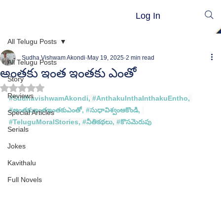
Log In
All Telugu Posts
Sudha Vishwam Akondi
May 19, 2025
2 min read
All Telugu Posts
అంతకు ఇంత ఇంతకు ఎంతో
Story
Rated NaN out of 5 stars.
Reviews
#
SudhavishwamAkondi
, #
AnthakuInthaInthakuEntho
, 
#
అంతకుఇంతఇంతకుఎంతో
, 
#స
ుధావిశ్వంఆకొండి, 
Special Articles
#TeluguMoralStories
, 
#న
ీతికథలు, #
కొసమెరుపు
Serials
Jokes
Kavithalu
Full Novels