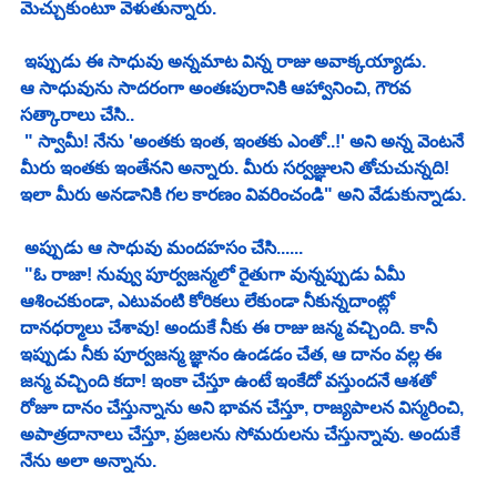
మెచ్చుకుంటూ వెళుతున్నారు. 
 ఇప్పుడు ఈ సాధువు అన్నమాట విన్న రాజు అవాక్కయ్యాడు. 
ఆ సాధువును సాదరంగా అంతఃపురానికి ఆహ్వానించి, గౌరవ 
సత్కారాలు చేసి..
 " స్వామీ! నేను 'అంతకు ఇంత, ఇంతకు ఎంతో..!' అని అన్న వెంటనే 
మీరు ఇంతకు ఇంతేనని అన్నారు. మీరు సర్వజ్ఞులని తోచుచున్నది! 
ఇలా మీరు అనడానికి గల కారణం వివరించండి" అని వేడుకున్నాడు.
 అప్పుడు ఆ సాధువు మందహసం చేసి......
 "ఓ రాజా! నువ్వు పూర్వజన్మలో రైతుగా వున్నప్పుడు ఏమీ 
ఆశించకుండా, ఎటువంటి కోరికలు లేకుండా నీకున్నదాంట్లో 
దానధర్మాలు చేశావు! అందుకే నీకు ఈ రాజు జన్మ వచ్చింది. కానీ 
ఇప్పుడు నీకు పూర్వజన్మ జ్ఞానం ఉండడం చేత, ఆ దానం వల్ల ఈ 
జన్మ వచ్చింది కదా! ఇంకా చేస్తూ ఉంటే ఇంకేదో వస్తుందనే ఆశతో 
రోజూ దానం చేస్తున్నాను అని భావన చేస్తూ, రాజ్యపాలన విస్మరించి, 
అపాత్రదానాలు చేస్తూ, ప్రజలను సోమరులను చేస్తున్నావు. అందుకే 
నేను అలా అన్నాను. 