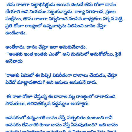
 తను రాజుగా పట్టాభిషిక్తుడు అయిన వెంటనే తను రోజూ దానం 
చేయాలి అని నియమం పెట్టుకున్నాడు. రాజ్య పరిపాలన, ప్రజల 
సంక్షేమం, తాను రాజుగా నిర్వహించ వలసిన బాధ్యతలు పక్కన పెట్టి, 
ప్రతి రోజూ రాజ్యంలో ఉన్నవాళ్ళను పిలిపించి దానం చేస్తూ 
ఉండేవాడు.
అంతేకాదు, దానం చేస్తూ ఇలా అనుకునేవాడు.
 "అంతకు ఇంత ఇంతకు ఎంతో" అని మనసులో అనుకోబోయి, పైకే 
అనేవాడు 
'రాజుకు ఏమిటో ఈ పిచ్చి! విపరీతంగా దానాలు చేయడం, చేస్తూ 
ఏదేదో మాట్లాడతాడు!' అని జనులు అనుకునే వారు. 
 ఈ రాజు రోజూ చేస్తున్న ఈ దానాల వల్ల రాజ్యంలో చాలామంది 
సోమరులు, తెలివితక్కువ దద్దమ్మలు అయ్యారు. 
అవసరంలో ఉన్నవారికి దానం చేస్తే, సత్ఫలితం ఉంటుంది కానీ 
అవసరం లేనివారికి కూడా దానం చేస్తే ఏమవుతుంది? అది దానం 
అవ్వదు! అపాత్రదానం అవుతుంది. ఉచితంగా లభించడం వలన 