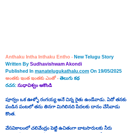
Anthaku Intha Inthaku Entho -
 New Telugu Story 
Written By
 Sudhavishwam Akondi
Published In 
manatelugukathalu.com
 On 19/05/2025
అంతకు ఇంత ఇంతకు ఎంతో
 - 
తెలుగు
 కథ
రచన: 
సుధావిశ్వం ఆకొండి
పూర్వం ఒక ఊళ్ళో రంగయ్య అనే చిన్న రైతు ఉండేవాడు. ఏదో తనకు 
పండిన పంటలో తను తినగా మిగిలినది పేదలకు దానం చేసేవాడు 
కొంత. 
వేసవికాలంలో చలివేంద్రం పెట్టి ఉచితంగా బాటసారులకు నీరు 