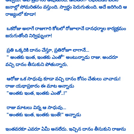
జనాల్లో సోమరితనం వస్తుంది. స్వార్ధం పెరుగుతుంది. అదే జరిగింది ఆ 
రాజ్యంలో కూడా!
 ఒకరోజు అలాగే రాజుగారి కోటలో రోజూలానే దానధర్మాల కార్యక్రమం 
జరుగుతోంది నిర్విఘ్నంగా! 
 ప్రతి ఒక్కరికి దానం చేస్తూ, ప్రతిరోజూ లాగానే...
 " అంతకు ఇంత, ఇంతకు ఎంతో" అంటున్నాడు రాజు. అందరూ 
వచ్చి దానం తీసుకుని పోతున్నారు. 
 ఆరోజు ఒక సాధువు కూడా వచ్చి దానం కోసం చేతులు చాచాడు! 
రాజు యథాప్రకారం ఈ మాట అన్నాడు
 "అంతకు ఇంత, ఇంతకు ఎంతో..!"
 రాజు మాటలు విన్న ఆ సాధువు...
 "అంతకు ఇంత, ఇంతకు ఇంతే!" అన్నాడు
ఇంతవరకూ ఎవరూ ఏమీ అనలేదు. ఇచ్చిన దానం తీసుకుని రాజును 