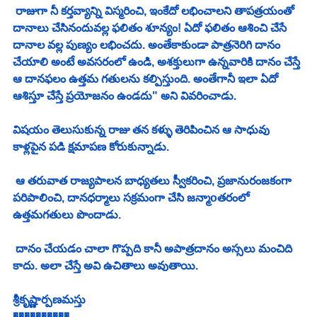
 రాజుగా నీ కర్తవ్యాన్ని విస్మరించి, ఇంకేదో లభించాలని తాపత్రయంతో 
దానాలు చేసినందువల్ల ఫలితం శూన్యం! ఏదో ఫలితం ఆశించి చేసే 
దానాల వల్ల పుణ్యం లభించదు. అంతేకాకుండా పాత్రనెరిగి దానం 
చేయాలి అంటే అవసరంలో ఉండి, అశక్తులుగా ఉన్నవారికి దానం చేస్తే 
ఆ దానఫలం ఉత్తమ గతులను కల్పిస్తుంది. అంతేగానీ ఇలా ఏదో 
ఆశిస్తూ చేస్తే ప్రయోజనం ఉండదు" అని వివరించాడు. 
విషయం తెలుసుకున్న రాజు తన కళ్ళు తెరిపించిన ఆ సాధువు 
కాళ్లపైన పడి క్షమాపణ కోరుకున్నాడు. 
 ఆ తరువాత రాజ్యపాలన బాధ్యతలు స్వీకరించి, ప్రజానురంజకంగా 
పరిపాలించి, దానధర్మాలు సక్రమంగా చేసి జన్మాoతరంలో 
ఉత్తమగతులు పొందాడు.
 దానం చేయడం చాలా గొప్పది కానీ అపాత్రదానం అస్సలు మంచిది 
కాదు. అలా చేస్తే అవి ఉచితాలు అవుతాయి.
శ్రీకృష్ణార్పణమస్తు
����������