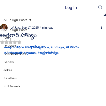
Log In
All Telugu Posts
LV Jaya
Sep 17, 2025
4 min read
All Telugu Posts
అత్తగారి హాస్యం
Story
Rated NaN out of 5 stars.
Reviews
#అత
్తగారికథలు 
#అత
్తాకోడళ్ళకథలు, 
#LVJaya
, 
#LVజయ
, 
#
AtthagariHasyams
, #
అత్తగారిహాస్యం
Special Articles
Serials
Jokes
Kavithalu
Full Novels