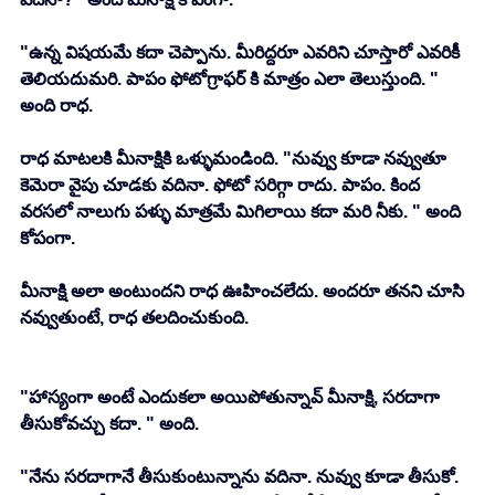
"ఉన్న విషయమే కదా చెప్పాను. మీరిద్దరూ ఎవరిని చూస్తారో ఎవరికీ 
తెలియదుమరి. పాపం ఫోటోగ్రాఫర్ కి మాత్రం ఎలా తెలుస్తుంది. " 
అంది రాధ. 
రాధ మాటలకి మీనాక్షికి ఒళ్ళుమండింది. "నువ్వు కూడా నవ్వుతూ 
కెమెరా వైపు చూడకు వదినా. ఫోటో సరిగ్గా రాదు. పాపం. కింద 
వరసలో నాలుగు పళ్ళు మాత్రమే మిగిలాయి కదా మరి నీకు. " అంది 
కోపంగా. 
మీనాక్షి అలా అంటుందని రాధ ఊహించలేదు. అందరూ తనని చూసి 
నవ్వుతుంటే, రాధ తలదించుకుంది. 
"హాస్యంగా అంటే ఎందుకలా అయిపోతున్నావ్ మీనాక్షి, సరదాగా 
తీసుకోవచ్చు కదా. " అంది. 
"నేను సరదాగానే తీసుకుంటున్నాను వదినా. నువ్వు కూడా తీసుకో. 