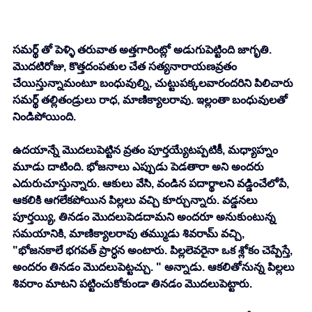
సమర్థ్ తో పెళ్ళి తరువాత అత్తగారింట్లో అడుగుపెట్టింది జాగృతి. 
మొదటిరోజు, కొత్తదంపతుల చేత సత్యనారాయణవ్రతం 
చేయిస్తున్నామంటూ బంధువుల్ని, చుట్టుపక్కలవారందరిని పిలిచారు 
సమర్థ్ తల్లితండ్రులు రాధ, మాణిక్యాలరావు. ఇల్లంతా బంధువులతో 
నిండిపోయింది. 
ఉదయాన్నే మొదలుపెట్టిన వ్రతం పూర్తయ్యేటప్పటికీ, మధ్యాహ్నం 
మూడు దాటింది. భోజనాలు ఎప్పుడు పెడతారా అని అందరు 
ఎదురుచూస్తున్నారు. ఆకులు వేసి, వండిన పదార్థాలని వడ్డించేలోపే, 
ఆకలికి ఆగలేకపోయిన పిల్లలు వచ్చి కూర్చున్నారు. వడ్డనలు 
పూర్తయ్యి, తినడం మొదలుపెడదామని అందరూ అనుకుంటున్న 
సమయానికి, మాణిక్యాలరావు తమ్ముడు శివరామ్ వచ్చి, 
"భోజనకాలే భగవత్ ప్రార్ధన అంటారు. పిల్లలెవరైనా ఒక శ్లోకం చెప్పేస్తే, 
అందరం తినడం మొదలుపెట్టచ్చు. " అన్నాడు. ఆకలితోనున్న పిల్లలు 
శివరాం మాటని పట్టించుకోకుండా తినడం మొదలుపెట్టారు. 