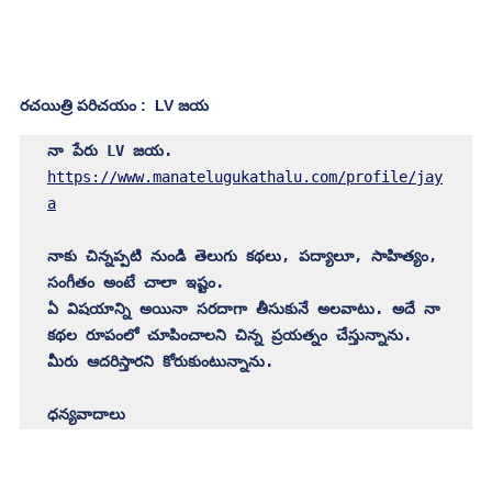
రచయిత్రి పరిచయం :  LV జయ
https://www.manatelugukathalu.com/profile/jay
a
నాకు చిన్నప్పటి నుండి తెలుగు కథలు, పద్యాలూ, సాహిత్యం, 
సంగీతం అంటే చాలా ఇష్టం. 

ఏ విషయాన్ని అయినా సరదాగా తీసుకునే అలవాటు. అదే నా 
కథల రూపంలో చూపించాలని చిన్న ప్రయత్నం చేస్తున్నాను. 
మీరు ఆదరిస్తారని కోరుకుంటున్నాను.

ధన్యవాదాలు