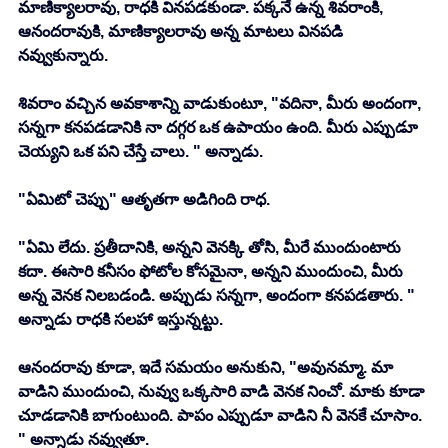
మాణిక్యాలరావు, రాధకి వినపడకుండా. పక్కనే ఉన్న శివరాంకి, 
ఆనందరావుకి, మాణిక్యాలరావు అన్న మాటలు వినపడి 
నవ్వుకున్నారు. 
శివరాం వచ్చిన అవకాశాన్ని వాడుకుంటూ, "వదినా, మీరు అందంగా, 
సన్నగా కనపడడానికి నా దగ్గర ఒక ఉపాయం ఉంది. మీరు ఎప్పుడూ 
చెయ్యని ఒక పని చేస్తే చాలు. " అన్నాడు. 
"ఏమిటో చెప్పు" ఆతృతగా అడిగింది రాధ. 
"ఏమి లేదు. ప్రతీదానికి, అన్నని వెనక్కి తోసి, మీరే ముందుంటారు 
కదా. ఈసారి కనీసం ఫోటోల కోసమైనా, అన్నని ముందుంచి, మీరు 
అన్న వెనక నిలబడండి. అప్పుడు సన్నగా, అందంగా కనపడతారు. " 
అన్నాడు రాధకి సలహా ఇస్తున్నట్టు. 
ఆనందరావు కూడా, ఇదే సమయం అనుకుని, "అవునమ్మా. మా 
వాడిని ముందుంచి, నువ్వు ఒక్కసారి వాడి వెనక నించో. మాకు కూడా 
చూడడానికి బాగుంటుంది. పాపం ఎప్పుడూ వాడిని నీ వెనకే చూసాం. 
" అన్నాడు నవ్వుతూ. 