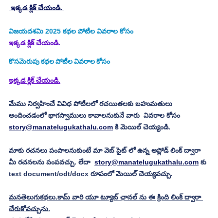
 ఇక్కడ క్లిక్ చేయండి. 
విజయదశమి 2025
కథల పోటీల వివరాల కోసం
ఇక్కడ క్లిక్ చేయండి.
కొసమెరుపు
కథల పోటీల వివరాల కోసం
ఇక్కడ క్లిక్ చేయండి.
మేము నిర్వహించే వివిధ పోటీలలో రచయితలకు బహుమతులు 
అందించడంలో భాగస్వాములు కావాలనుకునే వారు  వివరాల కోసం 
story@manatelugukathalu.com
 కి మెయిల్ చెయ్యండి.
మాకు రచనలు పంపాలనుకుంటే మా వెబ్ సైట్ లో ఉన్న అప్లోడ్ లింక్ ద్వారా 
మీ రచనలను పంపవచ్చు. లేదా  
story@manatelugukathalu.com
 కు 
text document/odt/docx రూపంలో మెయిల్ చెయ్యవచ్చు. 
మనతెలుగుకథలు.కామ్ వారి యూ ట్యూబ్ ఛానల్ ను ఈ క్రింది లింక్ ద్వారా 
చేరుకోవచ్చును.