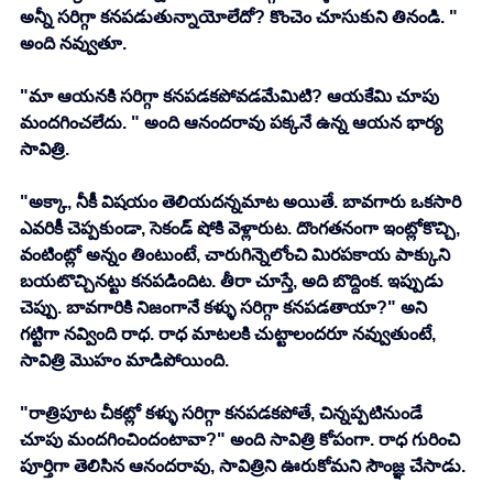
అన్నీ సరిగ్గా కనపడుతున్నాయోలేదో? కొంచెం చూసుకుని తినండి. " 
అంది నవ్వుతూ. 
"మా ఆయనకి సరిగ్గా కనపడకపోవడమేమిటి? ఆయకేమి చూపు 
మందగించలేదు. " అంది ఆనందరావు పక్కనే ఉన్న ఆయన భార్య 
సావిత్రి. 
"అక్కా, నీకీ విషయం తెలియదన్నమాట అయితే. బావగారు ఒకసారి 
ఎవరికీ చెప్పకుండా, సెకండ్ షోకి వెళ్లారుట. దొంగతనంగా ఇంట్లోకొచ్చి, 
వంటింట్లో అన్నం తింటుంటే, చారుగిన్నెలోంచి మిరపకాయ పాక్కుని 
బయటొచ్చినట్టు కనపడిందిట. తీరా చూస్తే, అది బొద్దింక. ఇప్పుడు 
చెప్పు. బావగారికి నిజంగానే కళ్ళు సరిగ్గా కనపడతాయా?" అని 
గట్టిగా నవ్వింది రాధ. రాధ మాటలకి చుట్టాలందరూ నవ్వుతుంటే, 
సావిత్రి మొహం మాడిపోయింది. 
"రాత్రిపూట చీకట్లో కళ్ళు సరిగ్గా కనపడకపోతే, చిన్నప్పటినుండే 
చూపు మందగించిందంటావా?" అంది సావిత్రి కోపంగా. రాధ గురించి 
పూర్తిగా తెలిసిన ఆనందరావు, సావిత్రిని ఊరుకోమని సౌంజ్ఞ చేసాడు. 