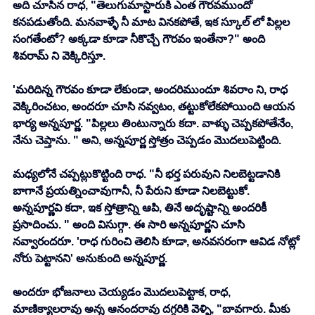
అది చూసిన రాధ, "తెలుగుమాస్టారుకి ఎంత గౌరవముందో 
కనపడుతోంది. మనవాళ్ళే నీ మాట వినకపోతే, ఇక స్కూల్ లో పిల్లల 
సంగతేంటో? అక్కడా కూడా నీకొచ్చే గౌరవం ఇంతేనా?" అంది 
శివరామ్ ని వెక్కిరిస్తూ. 
'మరిదిన్న గౌరవం కూడా లేకుండా, అందరిముందూ శివరాం ని, రాధ 
వెక్కిరించటం, అందరూ చూసి నవ్వటం, తట్టుకోలేకపోయింది ఆయన 
భార్య అన్నపూర్ణ. "పిల్లలు తింటున్నారు కదా. వాళ్ళు చెప్పకపోతేనేం, 
నేను చెప్తాను. " అని, అన్నపూర్ణ స్తోత్రం చెప్పడం మొదలుపెట్టింది. 
మధ్యలోనే చప్పట్లుకొట్టింది రాధ. "నీ భర్త పరువుని నిలబెట్టడానికి 
బాగానే ప్రయత్నించావుగానీ, నీ పేరుని కూడా నిలబెట్టుకో. 
అన్నపూర్ణవి కదా, ఇక స్తోత్రాన్ని ఆపి, తినే అదృష్టాన్ని అందరికీ 
ప్రసాదించు. " అంది విసుగ్గా. ఈ సారి అన్నపూర్ణని చూసి 
నవ్వారందరూ. 'రాధ గురించి తెలిసి కూడా, అనవసరంగా ఆవిడ నోట్లో 
నోరు పెట్టానని' అనుకుంది అన్నపూర్ణ. 
అందరూ భోజనాలు చెయ్యడం మొదలుపెట్టాక, రాధ, 
మాణిక్యాలరావు అన్న ఆనందరావు దగ్గరికి వెళ్ళి, "బావగారు. మీకు 