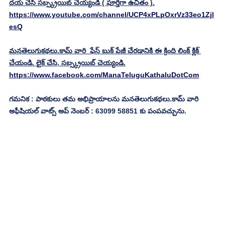
దయ చేసి సబ్స్క్రయిబ్ చెయ్యండి ( పూర్తిగా ఉచితం ).
https://www.youtube.com/channel/UCP4xPLpOxrVz33eo1Zjl
esQ
మనతెలుగుకథలు.కామ్ వారి  ఫేస్ బుక్ పేజీ చేరడానికి ఈ క్రింది లింక్ క్లిక్ 
చేయండి. లైక్ చేసి, సబ్స్క్రయిబ్ చెయ్యండి.
https://www.facebook.com/ManaTeluguKathaluDotCom
గమనిక : పాఠకులు తమ అభిప్రాయాలను మనతెలుగుకథలు.కామ్ వారి 
అఫీషియల్ వాట్స్ అప్ నెంబర్ : 63099 58851 కు పంపవచ్చును.