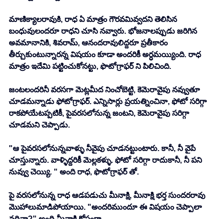
మాణిక్యాలరావుకి, రాధ ఏ మాత్రం గౌరవమివ్వదని తెలిసిన 
బంధువులందరూ రాధని చూసి నవ్వారు. భోజనాలప్పుడు జరిగిన 
అవమానానికి, శివరామ్, ఆనందరావులిద్దరూ ప్రతీకారం 
తీర్చుకుంటున్నారన్న విషయం కూడా అందరికీ అర్ధమయ్యింది. రాధ 
మాత్రం ఇదేమి పట్టించుకోనట్టు, ఫొటోగ్రాఫర్ ని పిలిచింది. 
జంటలందరినీ వరసగా మెట్లమీద నించోబెట్టి, కెమెరావైపు నవ్వుతూ 
చూడమన్నాడు ఫోటోగ్రాఫర్. ఎన్నిసార్లు ప్రయత్నించినా, ఫోటో సరిగ్గా 
రాకపోయేటప్పటికీ, పైవరసలోనున్న జంటని, కెమెరావైపు సరిగ్గా 
చూడమని చెప్పాడు. 
"ఆ పైవరసలోనున్నవాళ్ళు నీవైపు చూడనట్టుంటారు. కానీ, నీ వైపే 
చూస్తున్నారు. వాళ్ళిద్దరికీ మెల్లకళ్ళు. ఫోటో సరిగ్గా రాదుకానీ, నీ పని 
నువ్వు చెయ్యి. " అంది రాధ, ఫొటోగ్రాఫర్ తో. 
పై వరసలోనున్న రాధ ఆడపడుచు మీనాక్షి, మీనాక్షి భర్త సుందరరావు 
మొహాలుమాడిపోయాయి. "అందరిముందూ ఈ విషయం చెప్పాలా 
వదినా?" అంది మీనాక్షి కోపంగా. 