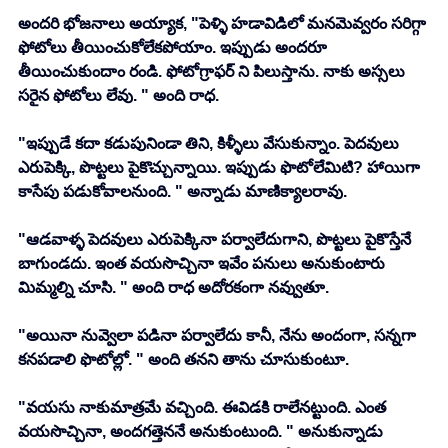
అందరి భోజనాలు అయ్యాక, "పెళ్ళి హడావిడిలో మనమెవ్వరం సరిగ్గా 
ఫోటోలు తీయించుకోలేకపోయాం. ఇప్పుడు అందరూ 
తీయించుకుందాం రండి. ఫోటోగ్రాఫర్ ని పిలుస్తాను. నాకు అస్సలు 
సరైన ఫోటోలు లేవు. " అంది రాధ. 
"ఇప్పుడే కదా కడుపునిండా తిని, కిళ్ళీలు వేసుకున్నాం. పెదవులు 
ఎరుపెక్కి, పొట్టలు పైకొచ్చున్నాయి. ఇప్పుడు ఫొటోలేమిటి? హాయిగా 
కాసేపు పడుకోవాలనుంది. " అన్నాడు మాణిక్యాలరావు. 
"ఆడవాళ్ళ పెదవులు ఎరుపెక్కినా పర్వాలేదుగాని, పొట్టలు పైకొస్తేనే 
బాగుండదు. ఇంత వయసొచ్చినా ఇవేం పనులు అనుకుంటారు 
మిమ్మల్ని చూసి. " అంది రాధ అదోరకంగా నవ్వుతూ. 
"అయినా నువ్వెలా పడినా పర్వాలేదు కానీ, నేను అందంగా, సన్నగా 
కనపడాలి ఫొటోల్లో. " అంది తనని తాను చూసుకుంటూ. 
"వయసు నాకుమాత్రమే వచ్చింది. ఈవిడకి రాలేనట్టుంది. ఎంత 
వయసొచ్చినా, అందగత్తెననే అనుకుంటుంది. " అనుకున్నాడు 