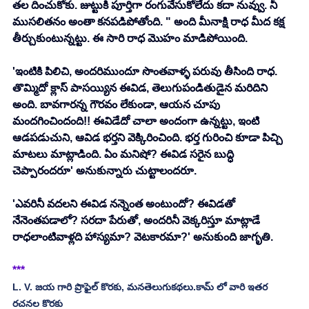
తల దించుకోకు. జుట్టుకి పూర్తిగా రంగువేసుకోలేదు కదా నువ్వు. నీ 
ముసలితనం అంతా కనపడిపోతోంది. " అంది మీనాక్షి రాధ మీద కక్ష 
తీర్చుకుంటున్నట్టు. ఈ సారి రాధ మొహం మాడిపోయింది. 
'ఇంటికి పిలిచి, అందరిముందూ సొంతవాళ్ళ పరువు తీసింది రాధ. 
తొమ్మిదో క్లాస్ పాసయ్యిన ఈవిడ, తెలుగుపండితుడైన మరిదిని 
అంది. బావగారన్న గౌరవం లేకుండా, ఆయన చూపు 
మందగించిందంది!! ఈవిడేదో చాలా అందంగా ఉన్నట్టు, ఇంటి 
ఆడపడుచుని, ఆవిడ భర్తని వెక్కిరించింది. భర్త గురించి కూడా పిచ్చి 
మాటలు మాట్లాడింది. ఏం మనిషో? ఈవిడ సరైన బుద్ధి 
చెప్పారందరూ' అనుకున్నారు చుట్టాలందరూ. 
'ఎవరినీ వదలని ఈవిడ నన్నెంత అంటుందో? ఈవిడతో 
నేనెంతపడాలో? సరదా పేరుతో, అందరినీ వెక్కరిస్తూ మాట్లాడే 
రాధలాంటివాళ్లది హాస్యమా? వెటకారమా?' అనుకుంది జాగృతి. 
***
L. V. జయ గారి ప్రొఫైల్ కొరకు, మనతెలుగుకథలు.కామ్ లో వారి ఇతర 
రచనల కొరకు